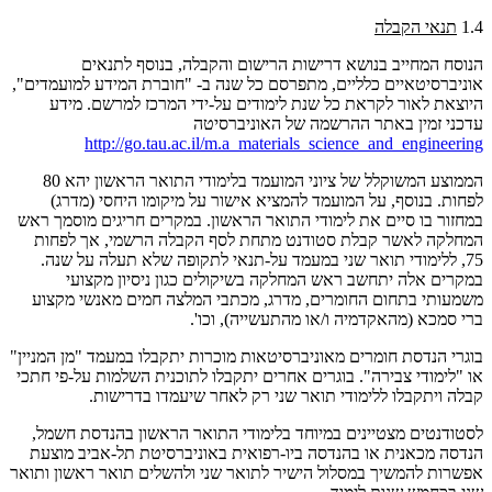
1.4
תנאי הקבלה
הנוסח המחייב בנושא דרישות הרישום והקבלה, בנוסף לתנאים
אוניברסיטאיים כלליים, מתפרסם כל שנה ב- "חוברת המידע למועמדים",
היוצאת לאור לקראת כל שנת לימודים על-ידי המרכז למרשם
.
מידע
עדכני זמין באתר ההרשמה של האוניברסיטה
http://go.tau.ac.il/m.a_materials_science_and_engineering
הממוצע המשוקלל של ציוני המועמד בלימודי התואר הראשון יהא 80
לפחות. בנוסף, על המועמד להמציא אישור על מיקומו היחסי (מדרג)
במחזור בו סיים את לימודי התואר הראשון. במקרים חריגים מוסמך ראש
המחלקה לאשר קבלת סטודנט מתחת לסף הקבלה הרשמי, אך לפחות
75, ללימודי תואר שני במעמד על-תנאי לתקופה שלא תעלה על שנה.
במקרים אלה יתחשב ראש המחלקה בשיקולים כגון ניסיון מקצועי
משמעותי בתחום החומרים, מדרג, מכתבי המלצה חמים מאנשי מקצוע
ברי סמכא (מהאקדמיה ו/או מהתעשייה), וכו'.
בוגרי הנדסת חומרים מאוניברסיטאות מוכרות יתקבלו במעמד "מן המניין"
או "לימודי צבירה". בוגרים אחרים יתקבלו לתוכנית השלמות על-פי חתכי
קבלה ויתקבלו ללימודי תואר שני רק לאחר שיעמדו בדרישות.
לסטודנטים מצטיינים במיוחד בלימודי התואר הראשון בהנדסת חשמל,
הנדסה מכאנית או בהנדסה ביו-רפואית באוניברסיטת תל-אביב מוצעת
אפשרות להמשיך במסלול הישיר לתואר שני ולהשלים תואר ראשון ותואר