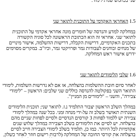
שני בכחמש שנות לימוד.
1.5
האחראי האקדמי על התוכנית לתואר שני
במחלקה למדע והנדסה של חומרים מונה אחראי אקדמי על התוכנית
לתואר שני. אחראי זה הוא הכתובת הראשונה לכל סוגיה הקשורה
בתכנים האקדמיים, דרישות הקבלה, דרישות ההשלמה, אישור מינויים
של מנחים ובוחנים לעבודות גמר ופרויקטי גמר, וכיו"ב. במקרים מסוימים
ידרש אישור ראש המחלקה.
1.6
שלבי
הלימודים לתואר שני
לאחר סיום חובת ההשלמות בהצלחה, או אם לא נדרשות השלמות, לימודי
התואר השני בפקולטה להנדסה כוללים שני שלבים: הראשון – "לימודי
צבירה
"
, והשני – "לימודים מן המניין".
במהלך השלב הראשון יצבור התלמיד נ.ז. לתואר שני
;
תוכנית הלימודים
השנתית תאושר בשלב זה על-ידי מנחה זמני. בכל שנה במהלך לימודי
צבירה יש ללמוד לפחות 3 קורסים הנדסיים ולסיים לפחות שניים מהם
בהצלחה. יש לסיים את הלימודים בשלב הצבירה במהלך שלוש שנים
אקדמיות לכל היותר. כמו כן, תלמיד בשלב לימודי הצבירה חייב לסיים
בהצלחה את קורסי החובה של המחלקה (לרבות רישום חוזר לאחר כשלון,