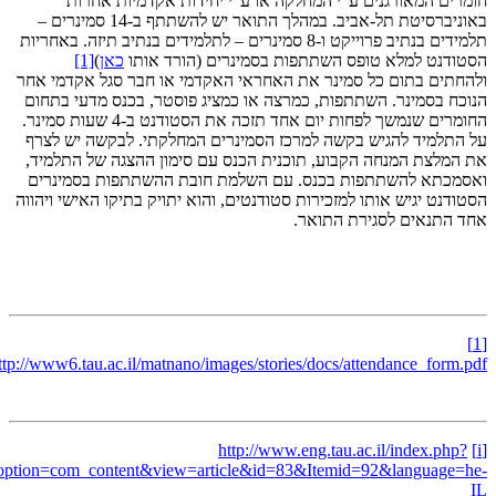
חומרים המאורגנים ע"י המחלקה או ע"י יחידות אקדמיות אחרות
באוניברסיטת תל-אביב. במהלך התואר יש להשתתף ב-14 סמינרים –
תלמידים בנתיב פרוייקט ו-8 סמינרים – לתלמידים בנתיב תיזה. באחריות
הסטודנט למלא טופס השתתפות בסמינרים (הורד אותו
כאן
)
[1]
ולהחתים בתום כל סמינר את האחראי האקדמי או חבר סגל אקדמי אחר
הנוכח בסמינר. השתתפות, כמרצה או כמציג פוסטר, בכנס מדעי בתחום
החומרים שנמשך לפחות יום אחד תזכה את הסטודנט ב-4 שעות סמינר.
על התלמיד להגיש בקשה למרכז הסמינרים המחלקתי. לבקשה יש לצרף
את המלצת המנחה הקבוע, תוכנית הכנס עם סימון ההצגה של התלמיד,
ואסמכתא להשתתפות בכנס. עם השלמת חובת ההשתתפות בסמינרים
הסטודנט יגיש אותו למזכירות סטודנטים, והוא יתויק בתיקו האישי ויהווה
אחד התנאים לסגירת התואר.
[1]
ttp://www6.tau.ac.il/matnano/images/stories/docs/attendance_form.pdf
http://www.eng.tau.ac.il/index.php?
[i]
option=com_content&view=article&id=83&Itemid=92&language=he-
IL