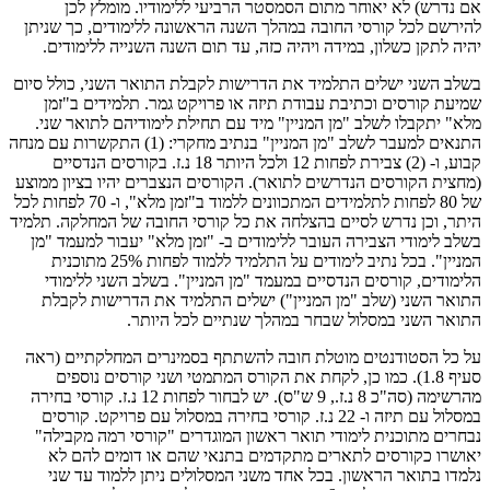
אם נדרש) לא יאוחר מתום הסמסטר הרביעי ללימודיו. מומלץ לכן
להירשם לכל קורסי החובה במהלך השנה הראשונה ללימודים, כך שניתן
יהיה לתקן כשלון, במידה ויהיה כזה, עד תום השנה השנייה ללימודים.
בשלב השני ישלים התלמיד את הדרישות לקבלת התואר השני, כולל סיום
שמיעת קורסים וכתיבת עבודת תיזה או פרויקט גמר. תלמידים ב"זמן
מלא" יתקבלו לשלב "מן המניין" מיד עם תחילת לימודיהם לתואר שני
.
התנאים למעבר לשלב "מן המניין" בנתיב מחקרי: (1) התקשרות עם מנחה
קבוע, ו- (2) צבירת לפחות 12 ולכל היותר 18 נ.ז. בקורסים הנדסיים
(מחצית הקורסים הנדרשים לתואר). הקורסים הנצברים יהיו בציון ממוצע
של 80 לפחות לתלמידים המתכוונים ללמוד ב"זמן מלא", ו- 70 לפחות לכל
היתר, וכן נדרש לסיים בהצלחה את כל קורסי החובה של המחלקה. תלמיד
בשלב לימודי הצבירה העובר ללימודים ב- "זמן מלא" יעבור למעמד "מן
המניין". בכל נתיב לימודים על התלמיד ללמוד לפחות 25% מתוכנית
הלימודים, קורסים הנדסיים במעמד "מן המניין". בשלב השני ללימודי
התואר השני (שלב "מן המניין") ישלים התלמיד את הדרישות לקבלת
התואר השני במסלול שבחר במהלך שנתיים לכל היותר.
על כל הסטודנטים מוטלת חובה להשתתף בסמינרים המחלקתיים (ראה
סעיף 1.8). כמו כן, לקחת את הקורס המתמטי ושני קורסים נוספים
מהרשימה (סה"כ 8 נ.ז., 9 ש"ס). יש לבחור לפחות 12 נ.ז. קורסי בחירה
במסלול עם תיזה ו- 22 נ.ז. קורסי בחירה במסלול עם פרויקט. קורסים
נבחרים מתוכנית לימודי תואר ראשון המוגדרים "קורסי רמה מקבילה"
יאושרו כקורסים לתארים מתקדמים בתנאי שהם או דומים להם לא
נלמדו בתואר הראשון. בכל אחד משני המסלולים ניתן ללמוד עד שני