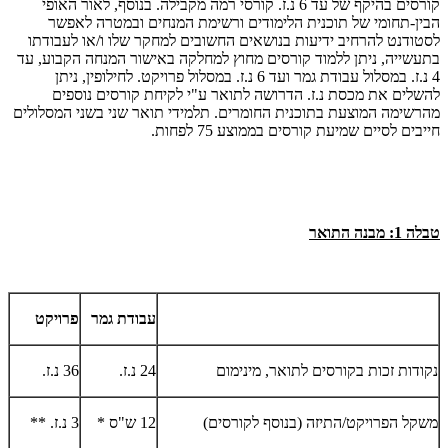
קורסים בהיקף של עד 6 נ.ז. קורסי רמה מקבילה. בנוסף, לאור האופי
הבין-תחומי של תוכנית הלימודים ורשימת המנחים ובמטרה לאפשר
לסטודנט להרחיב ידיעות בנושאים החשובים למחקר שלו ו/או לעבודתו
בתעשייה, ניתן ללמוד קורסים מחוץ למחלקה באישור המנחה הקבוע, עד
4 נ.ז. במסלול עבודת גמר ועד 6 נ.ז. במסלול פרויקט. לחילופין, ניתן
להשלים את מכסת נ.ז. הדרושה לתואר ע"י לקיחת קורסים נוספים
מהרשימה המוצעת בתוכנית החומרים. תלמידי תואר שני בשני המסלולים
חייבים לסיים שמיעת קורסים בממוצע 75 לפחות.
טבלה 1: מבנה התואר
עבודת גמר
פרויקט
נקודות זכות בקורסים לתואר, מינימום
24 נ.ז.
36 נ.ז.
משקל הפרויקט/התיזה (בנוסף לקורסים)
12 ש"ס *
3 נ.ז. **