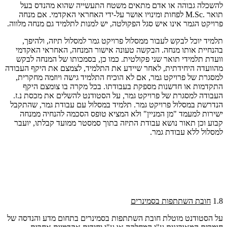
להשכלה גבוהה או אדם מתאים משטח התעשייה שהוא מהנדס בעל
תואר
M.Sc.
לפחות ומינויו אושר על-ידי האחראי האקדמי. אם מנחה
פרויקט הגמר אינו איש סגל הפקולטה, יש למנות לתלמיד גם מנחה מלווה
.
תלמיד יוכל לבקש לעבור ממסלול פרויקט גמר למסלול תיזה, ולהיפך,
בהנחיית אותו מנחה. הבקשה טעונה אישור המנחה, האחראי האקדמי
וועדת תלמידי תואר שני פקולטית. כמו כן, בסמכותו של המנחה לבקש
מהוועדה היחידתית, לאחר שיידע את התלמיד, לצמצם את היקף העבודה
למסגרת של פרויקט גמר, אם לא הוכיח התלמיד גישה ויוזמה מחקרית,
התקדמות או חדשנות מספקת בעבודתו. בכל מקרה בו צומצם היקף
העבודה למסגרת של פרויקט גמר, על הסטודנט להשלים את מכסת נ.ז.
הנדרשת במסלול פרויקט גמר. תלמיד במסלול עם עבודת גמר, שהתקבל
ישירות למעמד "מן המניין" ולא המציא טופס הסכמה להנחיה ממנחה
קבוע וכן תאור נושא עבודת התיזה בתוך סמסטר ממועד קבלתו, יועבר
למסלול ללא עבודת גמר
.
1.8
חובת השתתפות בסמינרים
על הסטודנט מוטלת חובת השתתפות בסמינרים בתחום מדע והנדסה של