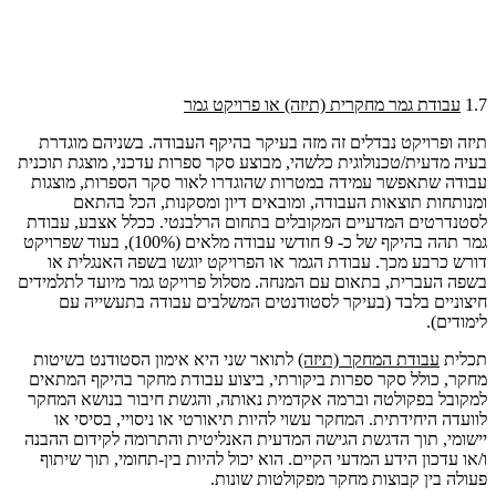
1.7
עבודת גמר מחקרית (תיזה) או פרויקט גמר
תיזה ופרויקט נבדלים זה מזה בעיקר בהיקף העבודה. בשניהם מוגדרת
בעיה מדעית/טכנולוגית כלשהי, מבוצע סקר ספרות עדכני, מוצגת תוכנית
עבודה שתאפשר עמידה במטרות שהוגדרו לאור סקר הספרות, מוצגות
ומנותחות תוצאות העבודה, ומובאים דיון ומסקנות, הכל בהתאם
לסטנדרטים המדעיים המקובלים בתחום הרלבנטי. ככלל אצבע, עבודת
גמר תהה בהיקף של כ- 9 חודשי עבודה מלאים (100%), בעוד שפרויקט
דורש כרבע מכך. עבודת הגמר או הפרויקט יוגשו בשפה האנגלית או
בשפה העברית, בתאום עם המנחה. מסלול פרויקט גמר מיועד לתלמידים
חיצוניים בלבד (בעיקר לסטודנטים המשלבים עבודה בתעשייה עם
לימודים).
תכלית
עבודת המחקר (תיזה)
לתואר שני היא אימון הסטודנט בשיטות
מחקר, כולל סקר ספרות ביקורתי, ביצוע עבודת מחקר בהיקף המתאים
למקובל בפקולטה וברמה אקדמית נאותה, והגשת חיבור בנושא המחקר
לוועדה היחידתית. המחקר עשוי להיות תיאורטי או ניסויי, בסיסי או
יישומי, תוך הדגשת הגישה המדעית האנליטית והתרומה לקידום ההבנה
ו/או עדכון הידע המדעי הקיים. הוא יכול להיות בין-תחומי, תוך שיתוף
פעולה בין קבוצות מחקר מפקולטות שונות
.