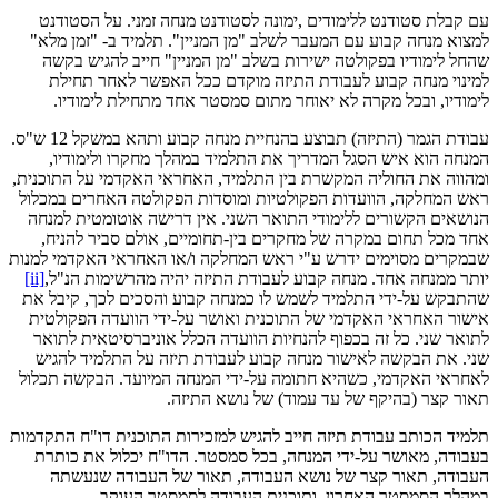
עם קבלת סטודנט ללימודים
,
ימונה לסטודנט מנחה זמני
.
על הסטודנט
למצוא מנחה קבוע עם המעבר לשלב "מן המניין". תלמיד ב- "זמן מלא"
שהחל לימודיו בפקולטה ישירות בשלב "מן המניין" חייב להגיש בקשה
למינוי מנחה קבוע לעבודת התיזה מוקדם ככל האפשר לאחר תחילת
לימודיו, ובכל מקרה לא יאוחר מתום סמסטר אחד מתחילת לימודיו.
עבודת הגמר (התיזה) תבוצע בהנחיית מנחה קבוע ותהא במשקל 12 ש"ס.
המנחה הוא איש הסגל המדריך את התלמיד במהלך מחקרו ולימודיו,
ומהווה את החוליה המקשרת בין התלמיד, האחראי האקדמי על התוכנית,
ראש המחלקה, הוועדות הפקולטיות ומוסדות הפקולטה האחרים במכלול
הנושאים הקשורים ללימודי התואר השני. אין דרישה אוטומטית למנחה
אחד מכל תחום במקרה של מחקרים בין-תחומיים, אולם סביר להניח,
שבמקרים מסוימים ידרש ע"י ראש המחלקה ו/או האחראי האקדמי למנות
יותר ממנחה אחד. מנחה קבוע לעבודת התיזה יהיה מהרשימות הנ"ל,
[ii]
שהתבקש על-ידי התלמיד לשמש לו כמנחה קבוע והסכים לכך, קיבל את
אישור האחראי האקדמי של התוכנית ואושר על-ידי הוועדה הפקולטית
לתואר שני. כל זה בכפוף להנחיות הוועדה הכלל אוניברסיטאית לתואר
שני. את הבקשה לאישור מנחה קבוע לעבודת תיזה על התלמיד להגיש
לאחראי האקדמי, כשהיא חתומה על-ידי המנחה המיועד. הבקשה תכלול
תאור קצר (בהיקף של עד עמוד) של נושא התיזה
.
תלמיד הכותב עבודת תיזה חייב להגיש למזכירות התוכנית דו"ח התקדמות
בעבודה, מאושר על-ידי המנחה, בכל סמסטר. הדו"ח יכלול את כותרת
העבודה, תאור קצר של נושא העבודה, תאור של העבודה שנעשתה
במהלך הסמסטר האחרון, ותוכנית העבודה לסמסטר העוקב
.