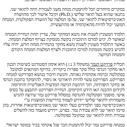
במקרים מיוחדים יוכל להתמנות מנחה משני לעבודת תיזה לתואר שני,
בתנאי שהוא בעל תואר שלישי
(Ph.D.)
וקיבל אישור לכך מהוועדה
האוניברסיטאית לתואר שני, על-פי המלצה של הוועדה הפקולטית. המנחה
המשני יכול להיות מהאקדמיה או מהתעשייה.
תלמיד המעוניין לשנות את נושא המחקר שלו, עדיין תחת הנחיית המנחה
שאושר לו, יגיש למרכז התוכנית בקשה מנומקת בצרוף המלצת המנחה.
כאשר התלמיד מעוניין לשנות נושא מחקר בהנחיית מנחה חדש, יהיה עליו
להגיש בקשה מנומקת למרכז התוכנית ולצרף המלצות המנחה הקודם
והמנחה המיועד
.
תכלית
פרויקט הגמר
(משקלו 3 נ.ז.) הוא אימון הסטודנט בשיטות תכנון
ו/או מחקר הנדסי כולל סקר ספרות ביקורתי, בהיקף המתאים למקובל
בפקולטה וברמה אקדמית נאותה, והגשת חיבור בנושא הפרויקט למנחה
הפרויקט. הפרויקט עשוי להיות תיאורטי או ניסויי, להתמקד בתכנון הנדסי
או בחקר היפותיזה, תוך הדגשת הגישה המדעית האנליטית והתרומה
לקידום ההבנה ו/או הידע הקיימים. הנחיית הפרויקט תתבצע על בסיס
אישי. מוסמך הפקולטה להנדסה במסלול פרויקט גמר שירצה להגיש
מועמדותו לתואר שלישי יידרש לעמוד בדרישות המוצגות ע"י
האוניברסיטה בפני תלמידים בעלי תואר שני מאוניברסיטאות אחרות, בהן
סיימו תואר שני ללא עבודת גמר. בפרט, יידרש מועמד כזה להשלים
עבודת תיזה לתואר שני כמקובל בפקולטה.
כמנחה פרויקט גמר יכול להתמנות חבר סגל אקדמי בכיר במוסד ישראלי