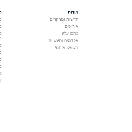
אודות
ה
חדשות ומחקרים
ס
אירועים
ס
כתבו עלינו
נ
ה
אקדמיה ותעשייה
מ
תשאלו אותנו!
ס
ס
ס
ל
מ