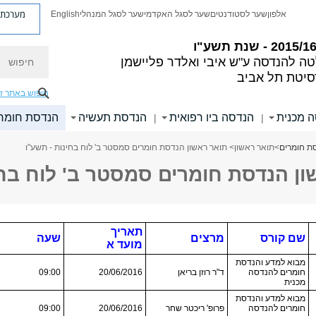
מערכת פ
אלפון
שער לסטודנטים
שער לסגל האקדמי
שער לסגל המנהלי
English
חיפוש
טה להנדסה
ע"ש איבי ואלדר פליישמן
סיטת תל אביב
חיפוש באתר ז
 מכנית
הנדסה ביו רפואית
הנדסת תעשיה
הנדסת חומר
|
|
ת חומרים
>
תואר ראשון
> תואר ראשון הנדסת חומרים סמסטר ב' לוח בחינות - תשע"ו
ון הנדסת חומרים סמסטר ב' לוח בחי