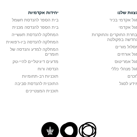
צוות שלנו
יחידות אקדמיות
גל אקדמי בכיר
בית הספר להנדסת חשמל
גל אקדמי
בית הספר להנדסה מכנית
בחרת החוקרים והחוקרות
המחלקה להנדסת תעשייה
חדשה בפקולטה
המחלקה להנדסה ביו-רפואית
סלול מורים
המחלקה למדע והנדסה של
גל אורחים
חומרים
גל אמריטוס
מדעים דיגיטליים להיי-טק
גל מנהלי כללי
הנדסה ורוח
זכרם
תוכניות רב-תחומיות
ידע לסגל
התוכנית להנדסת סביבה
תוכנית המצטיינים