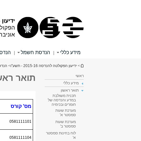
תוכן
תפריט
עליון
ראשי
ידיעון 2015/16 - שנת תשע"ו
הפקול
אוניבר
מידע כללי
הנדסת חשמל
הנדסה
|
|
הינך נמצא כאן
>
ידיעון הפקולטה להנדסה 2015-16 - תשע"ו
>
הנדס
תואר ראש
ראשי
מידע כללי
תואר ראשון
תכנית משולבת
במדע והנדסה של
חומרים ובכימיה
מערכת שעות
סמסטר א'
מערכת שעות
סמסטר ב'
לוח בחינות סמסטר
א'