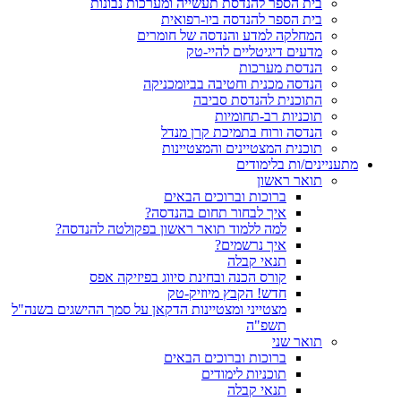
בית הספר להנדסת תעשייה ומערכות נבונות
בית הספר להנדסה ביו-רפואית
המחלקה למדע והנדסה של חומרים
מדעים דיגיטליים להיי-טק
הנדסת מערכות
הנדסה מכנית וחטיבה בביומכניקה
התוכנית להנדסת סביבה
תוכניות רב-תחומיות
הנדסה ורוח בתמיכת קרן מנדל
תוכנית המצטיינים והמצטיינות
מתעניינים/ות בלימודים
תואר ראשון
ברוכות וברוכים הבאים
איך לבחור תחום בהנדסה?
למה ללמוד תואר ראשון בפקולטה להנדסה?
איך נרשמים?
תנאי קבלה
קורס הכנה ובחינת סיווג בפיזיקה אפס
חדש! הקבץ מיוזיק-טק
מצטייני ומצטיינות הדקאן על סמך ההישגים בשנה"ל
תשפ"ה
תואר שני
ברוכות וברוכים הבאים
תוכניות לימודים
תנאי קבלה