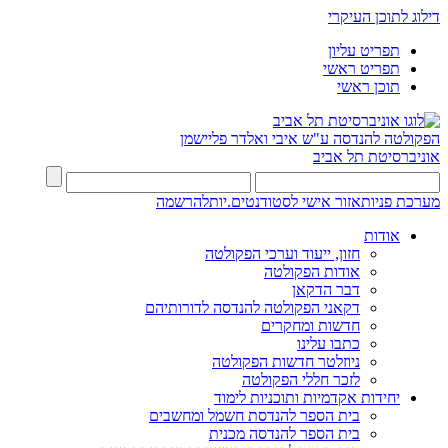
דילוג לתוכן העיקרי
תפריט עליון
תפריט ראשי
תוכן ראשי
הפקולטה להנדסה
ע"ש איבי ואלדר פליישמן
אוניברסיטת תל אביב
מערכת פניות
אזור אישי לסטודנטים.יות
להרשמה
אודות
חזון, ייעוד וערכי הפקולטה
אודות הפקולטה
דבר הדקאן
דקאני הפקולטה להנדסה לדורותיהם
חדשות ומחקרים
כתבו עלינו
ניוזלטר חדשות הפקולטה
לזכר חללי הפקולטה
יחידות אקדמיות ותוכניות לימוד
בית הספר להנדסת חשמל ומחשבים
בית הספר להנדסה מכנית