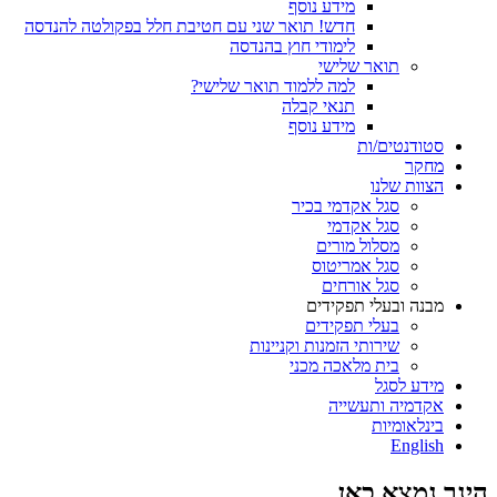
מידע נוסף
חדש! תואר שני עם חטיבת חלל בפקולטה להנדסה
לימודי חוץ בהנדסה
תואר שלישי
למה ללמוד תואר שלישי?
תנאי קבלה
מידע נוסף
סטודנטים/ות
מחקר
הצוות שלנו
סגל אקדמי בכיר
סגל אקדמי
מסלול מורים
סגל אמריטוס
סגל אורחים
מבנה ובעלי תפקידים
בעלי תפקידים
שירותי הזמנות וקניינות
בית מלאכה מכני
מידע לסגל
אקדמיה ותעשייה
בינלאומיות
English
הינך נמצא כאן