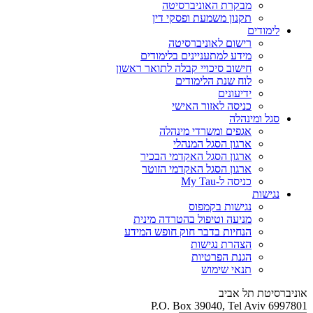
מבקרת האוניברסיטה
תקנון משמעת ופסקי דין
לימודים
רישום לאוניברסיטה
מידע למתעניינים בלימודים
חישוב סיכויי קבלה לתואר ראשון
לוח שנת הלימודים
ידיעונים
כניסה לאזור האישי
סגל ומינהלה
אגפים ומשרדי מינהלה
ארגון הסגל המנהלי
ארגון הסגל האקדמי הבכיר
ארגון הסגל האקדמי הזוטר
כניסה ל-My Tau
נגישות
נגישות בקמפוס
מניעה וטיפול בהטרדה מינית
הנחיות בדבר חוק חופש המידע
הצהרת נגישות
הגנת הפרטיות
תנאי שימוש
אוניברסיטת תל אביב
P.O. Box 39040, Tel Aviv 6997801