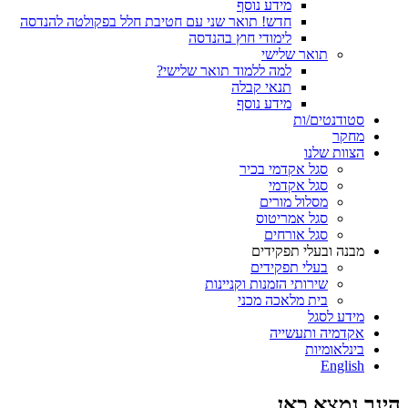
מידע נוסף
חדש! תואר שני עם חטיבת חלל בפקולטה להנדסה
לימודי חוץ בהנדסה
תואר שלישי
למה ללמוד תואר שלישי?
תנאי קבלה
מידע נוסף
סטודנטים/ות
מחקר
הצוות שלנו
סגל אקדמי בכיר
סגל אקדמי
מסלול מורים
סגל אמריטוס
סגל אורחים
מבנה ובעלי תפקידים
בעלי תפקידים
שירותי הזמנות וקניינות
בית מלאכה מכני
מידע לסגל
אקדמיה ותעשייה
בינלאומיות
English
הינך נמצא כאן