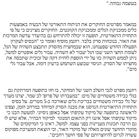
בעוצמה גבוהה."
במאמר מפרטים החוקרים את הניתוח התאורטי של הבעיה באמצעות
כלים ממכניקת הגלים וממכניקת הקוונטים. החוקרים מציינים כי על פי
התחזית התאורטית, תופעה זו יכולה להתרחש גם בהיעדר עדשה המרכזת
את האור, בנוכחות סדק בלבד. רוזנמן מוסיף ואומר כי "הבסיס לעקרון
הפעולה החדש שפענחנו, הוא שבמחצית מהסדק תתבצע השהיה של הגל,
לעומת החצי השני שבו הגל יעבור לא השהיה. עבור גלים אופטיים למשל,
ניתן לממש השהיה כזו על ידי הוספת לוחית דקה של זכוכית שתכסה את
מחציתו של הסדק. הניסוי שבוצע השתמש ברעיון דומה, אבל עבור גלי
מים".
רוזנמן מפרט לגבי השלב השני של המחקר, בו חזו בתופעה המרתקת גם
בגלי כבידה משטחיים של מים: "במעבדתו של פרופ' לב שמר, יצרנו מערך
של גלי כבידה משטחיים בבריכת גלים שאורכה כ-5 מטרים. על בסיס
התחזית התיאורטית הנדסנו את מבנה הסדק המיוחד במרחב הזמן, וצפינו
לראשונה בתופעה של מיקוד עקיפתי אפל באופן ניסיוני. למעשה הבנו כי
מיקוד עקיפתי אפל איננו רק התאום המנוגד למיקוד הבהיר, אלא שיש לו
גם הרבה תכונות מעניינות בפני עצמו. למשל, ראינו כי המיקומים של
מוקדי החושך שונים מאלה של מוקדי האור, וכי הוצאת המערכת מפוקוס
עשויה לגרום להיווצרותם של פסי חושך רחבים".