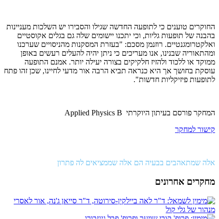
החוקרים טוענים כי לתופעה החדשה שגילו והסבירו יש השלכות מעניינות
בהבנה של תופעות גליות, וכי יתכנו יישומים שלה גם בגלים אקוסטיים
ואלקטרומגנטיים. רוזנמן מסכם: "בעזרת המסקנות מהניסויים שערכנו
ומהתאוריה שבנינו, אנו מעריכים כי ניתן יהיה להעלים רעשים באופן
ממוקד או ללכוד ולהזיז חלקיקים בצורה יעילה יותר. אמנם התופעה
עוסקת בחושך אך היא כנראה תביא הרבה אור מדעי לחיינו, שכן זהו פתח
לתופעות פיזיקליות חדשות".
המחקר פורסם בעיתון היוקרתי
Applied Physics B
קישור למחקר
אלה שמתאהבים בבעיה הם אלה שממציאים לה פתרון
מחקרים אחרונים
מנהור של גלי קול