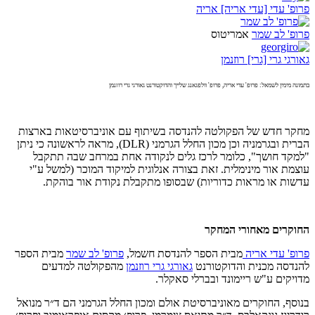
פרופ' עדי [עדי אריה] אריה
פרופ' לב שמר
אמריטוס
גאורגי גרי [גרי] רוזנמן
בתמונה מימין לשמאל: פרופ' עדי אריה, פרופ' וולפגאנג שלייך והדוקטורנט גאורגי גרי רוזנמן
מחקר חדש של הפקולטה להנדסה בשיתוף עם אוניברסיטאות בארצות
הברית ובגרמניה וכן מכון החלל הגרמני (
DLR
), מראה לראשונה כי ניתן
"למקד חושך", כלומר לרכז גלים לנקודה אחת במרחב שבה תתקבל
עוצמת אור מינימלית. זאת בצורה אנלוגית למיקוד המוכר (למשל ע"י
עדשות או מראות כדוריות) שבסופו מתקבלת נקודת אור בוהקת.
החוקרים מאחורי המחקר
פרופ' עדי אריה
מבית הספר להנדסת חשמל,
פרופ' לב שמר
מבית הספר
להנדסה מכנית והדוקטורנט
גאורגי גרי רוזנמן
מהפקולטה למדעים
מדויקים ע"ש ריימונד ובברלי סאקלר.
בנוסף, החוקרים מאוניברסיטת אולם ומכון החלל הגרמני הם ד״ר מנואל