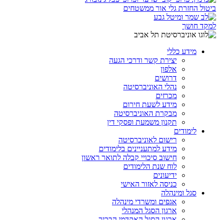
ביטול החזרת גלי אור ממשטחים
למקד חושך
מידע כללי
יצירת קשר ודרכי הגעה
אלפון
דרושים
נהלי האוניברסיטה
מכרזים
מידע לשעת חירום
מבקרת האוניברסיטה
תקנון משמעת ופסקי דין
לימודים
רישום לאוניברסיטה
מידע למתעניינים בלימודים
חישוב סיכויי קבלה לתואר ראשון
לוח שנת הלימודים
ידיעונים
כניסה לאזור האישי
סגל ומינהלה
אגפים ומשרדי מינהלה
ארגון הסגל המנהלי
ארגון הסגל האקדמי הבכיר