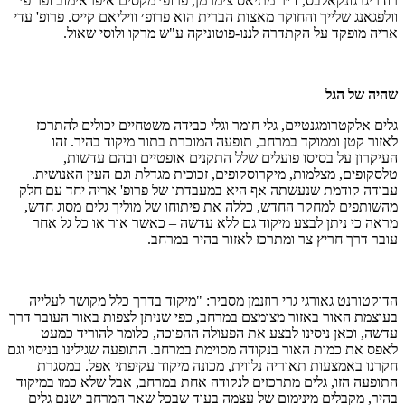
רודריגז גונקאלבס, ד״ר מתיאס צימרמן, פרופ׳ מקסים איפראימוב ופרופ׳
וולפגאנג שלייך והחוקר מאצות הברית הוא פרופ׳ וויליאם קייס. פרופ' עדי
אריה מופקד על הקתדרה לננו-פוטוניקה ע"ש מרקו ולוסי שאול.
שהיה של הגל
גלים אלקטרומגנטיים, גלי חומר וגלי כבידה משטחיים יכולים להתרכז
לאזור קטן וממוקד במרחב, תופעה המוכרת בתור מיקוד בהיר. זהו
העיקרון על בסיסו פועלים שלל התקנים אופטיים ובהם עדשות,
טלסקופים, מצלמות, מיקרוסקופים, זכוכית מגדלת וגם העין האנושית.
עבודה קודמת שנעשתה אף היא במעבדתו של פרופ' אריה יחד עם חלק
מהשותפים למחקר החדש, כללה את פיתוחו של מוליך גלים מסוג חדש,
מראה כי ניתן לבצע מיקוד גם ללא עדשה – כאשר אור או כל גל אחר
עובר דרך חריץ צר ומתרכז לאזור בהיר במרחב.
הדוקטורנט גאורגי גרי רוזנמן מסביר: "מיקוד בדרך כלל מקושר לעלייה
בעוצמת האור באזור מצומצם במרחב, כפי שניתן לצפות באור העובר דרך
עדשה, וכאן ניסינו לבצע את הפעולה ההפוכה, כלומר להוריד כמעט
לאפס את כמות האור בנקודה מסוימת במרחב. התופעה שגילינו בניסוי וגם
חקרנו באמצעות תאוריה נלווית, מכונה מיקוד עקיפתי אפל. במסגרת
התופעה הזו, גלים מתרכזים לנקודה אחת במרחב, אבל שלא כמו במיקוד
בהיר, מקבלים מינימום של עצמה בעוד שבכל שאר המרחב ישנם גלים