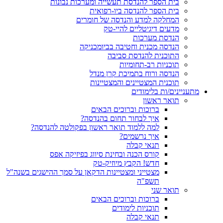
בית הספר להנדסת תעשייה ומערכות נבונות
בית הספר להנדסה ביו-רפואית
המחלקה למדע והנדסה של חומרים
מדעים דיגיטליים להיי-טק
הנדסת מערכות
הנדסה מכנית וחטיבה בביומכניקה
התוכנית להנדסת סביבה
תוכניות רב-תחומיות
הנדסה ורוח בתמיכת קרן מנדל
תוכנית המצטיינים והמצטיינות
מתעניינים/ות בלימודים
תואר ראשון
ברוכות וברוכים הבאים
איך לבחור תחום בהנדסה?
למה ללמוד תואר ראשון בפקולטה להנדסה?
איך נרשמים?
תנאי קבלה
קורס הכנה ובחינת סיווג בפיזיקה אפס
חדש! הקבץ מיוזיק-טק
מצטייני ומצטיינות הדקאן על סמך ההישגים בשנה"ל
תשפ"ה
תואר שני
ברוכות וברוכים הבאים
תוכניות לימודים
תנאי קבלה