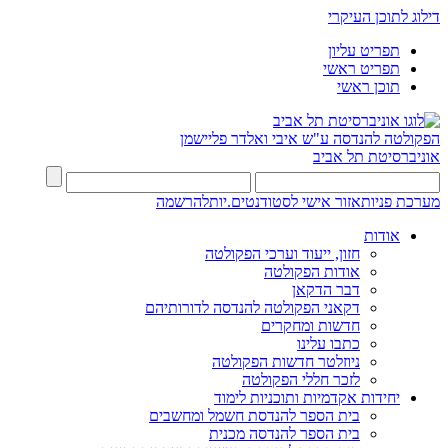
דילוג לתוכן העיקרי
תפריט עליון
תפריט ראשי
תוכן ראשי
הפקולטה להנדסה
ע"ש איבי ואלדר פליישמן
אוניברסיטת תל אביב
מערכת פניות
אזור אישי לסטודנטים.יות
להרשמה
אודות
חזון, ייעוד וערכי הפקולטה
אודות הפקולטה
דבר הדקאן
דקאני הפקולטה להנדסה לדורותיהם
חדשות ומחקרים
כתבו עלינו
ניוזלטר חדשות הפקולטה
לזכר חללי הפקולטה
יחידות אקדמיות ותוכניות לימוד
בית הספר להנדסת חשמל ומחשבים
בית הספר להנדסה מכנית