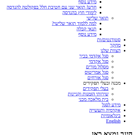
מידע נוסף
חדש! תואר שני עם חטיבת חלל בפקולטה להנדסה
לימודי חוץ בהנדסה
תואר שלישי
למה ללמוד תואר שלישי?
תנאי קבלה
מידע נוסף
סטודנטים/ות
מחקר
הצוות שלנו
סגל אקדמי בכיר
סגל אקדמי
מסלול מורים
סגל אמריטוס
סגל אורחים
מבנה ובעלי תפקידים
בעלי תפקידים
שירותי הזמנות וקניינות
בית מלאכה מכני
מידע לסגל
אקדמיה ותעשייה
בינלאומיות
English
הינך נמצא כאן