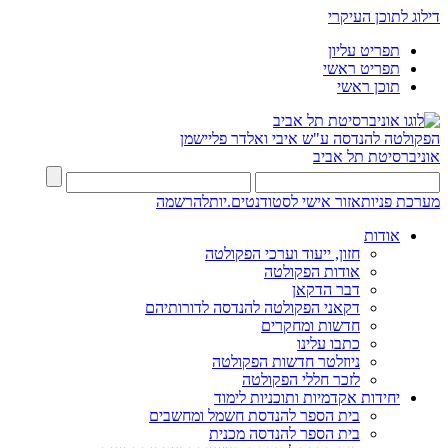
דילוג לתוכן העיקרי
תפריט עליון
תפריט ראשי
תוכן ראשי
הפקולטה להנדסה
ע"ש איבי ואלדר פליישמן
אוניברסיטת תל אביב
מערכת פניות
אזור אישי לסטודנטים.יות
להרשמה
אודות
חזון, ייעוד וערכי הפקולטה
אודות הפקולטה
דבר הדקאן
דקאני הפקולטה להנדסה לדורותיהם
חדשות ומחקרים
כתבו עלינו
ניוזלטר חדשות הפקולטה
לזכר חללי הפקולטה
יחידות אקדמיות ותוכניות לימוד
בית הספר להנדסת חשמל ומחשבים
בית הספר להנדסה מכנית