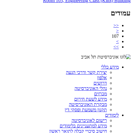
Room 103, Engineering Class (Kitot) Building
עמודים
<<
<
107
>
>>
מידע כללי
יצירת קשר ודרכי הגעה
אלפון
דרושים
נהלי האוניברסיטה
מכרזים
מידע לשעת חירום
מבקרת האוניברסיטה
תקנון משמעת ופסקי דין
לימודים
רישום לאוניברסיטה
מידע למתעניינים בלימודים
חישוב סיכויי קבלה לתואר ראשון