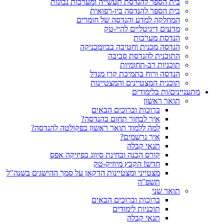
בית הספר להנדסת תעשייה ומערכות נבונות
בית הספר להנדסה ביו-רפואית
המחלקה למדע והנדסה של חומרים
מדעים דיגיטליים להיי-טק
הנדסת מערכות
הנדסה מכנית וחטיבה בביומכניקה
התוכנית להנדסת סביבה
תוכניות רב-תחומיות
הנדסה ורוח בתמיכת קרן מנדל
תוכנית המצטיינים והמצטיינות
מתעניינים/ות בלימודים
תואר ראשון
ברוכות וברוכים הבאים
איך לבחור תחום בהנדסה?
למה ללמוד תואר ראשון בפקולטה להנדסה?
איך נרשמים?
תנאי קבלה
קורס הכנה ובחינת סיווג בפיזיקה אפס
חדש! הקבץ מיוזיק-טק
מצטייני ומצטיינות הדקאן על סמך ההישגים בשנה"ל
תשפ"ה
תואר שני
ברוכות וברוכים הבאים
תוכניות לימודים
תנאי קבלה