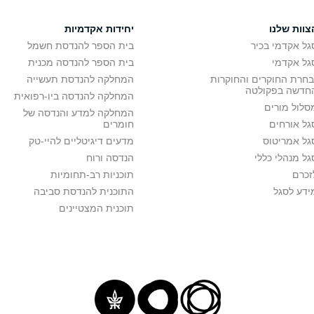
צוות שלנו
יחידות אקדמיות
גל אקדמי בכיר
בית הספר להנדסת חשמל
גל אקדמי
בית הספר להנדסה מכנית
בחרת החוקרים והחוקרות
המחלקה להנדסת תעשייה
חדשה בפקולטה
המחלקה להנדסה ביו-רפואית
סלול מורים
המחלקה למדע והנדסה של
גל אורחים
חומרים
גל אמריטוס
מדעים דיגיטליים להיי-טק
גל מנהלי כללי
הנדסה ורוח
זכרם
תוכניות רב-תחומיות
ידע לסגל
התוכנית להנדסת סביבה
תוכנית המצטיינים