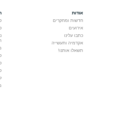
אודות
ה
חדשות ומחקרים
ס
אירועים
ס
כתבו עלינו
נ
ה
אקדמיה ותעשייה
מ
תשאלו אותנו!
ס
ס
ס
ל
מ