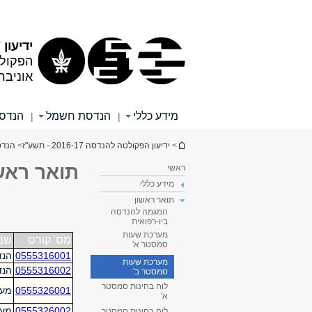
תוכן
תפריט
עליון
ראשי
ידיעון 2016/17
הפקול
אוניבר
מידע כללי
הנדסת חשמל
הנדסה
|
|
הינך נמצא כאן
>
ידיעון הפקולטה להנדסה 2016-17 - תשע"ז
>
הנדס
תואר ראש
ראשי
מידע כללי
תואר ראשון
המגמה להנדסה
ביו-רפואית
מערכת שעות
סמסטר א'
מערכת שעות
סמסטר ב'
לוח בחינות סמסטר
א'
לוח בחינות סמסטר