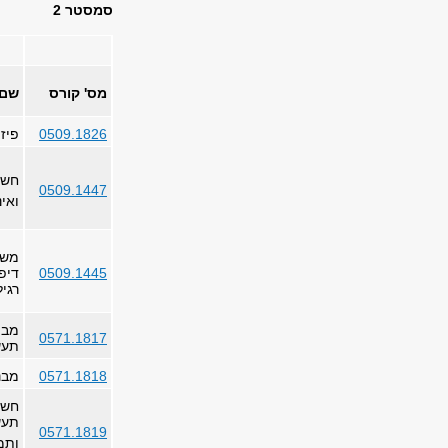
סמסטר 2
מס' קורס
שם 
0509.1826
פיזי
חשב
0509.1447
ואינ
משו
0509.1445
דיפ
רגיל
מבו
0571.1817
תעשי
0571.1818
מבני
חשב
תעש
0571.1819
ותמ