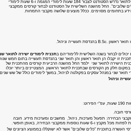
על מנת להיות זכאי לתואר נדרש הסטודנט לצבור 184 שעות לימודי המגמה ו-6 שעות לימודי
ם שלובים". החל מהשנה השלישית על הסטודנט לבחור קורסים ממקבצי
דע בתחומים מסוימים. ככלל מוצעים שלושה מקבצי התמחות.
ו תואר ראשון
B.Sc.
בהנדסת תעשייה וניהול.
 יכולים לבחור בשנה השלישית ללימודיהם ב
תכנית לימודים ישירה לתואר שני
כנית זו יקבלו הן תואר ראשון והן תואר שני בהנדסת תעשייה בתום חמש שנות
נית הישירה לתואר שני ילמד החל מהשנה הרביעית קורסים מהתכנית של
במקום חלק מן הקורסים שבתכנית לתואר הראשון. המצטיינים ביותר יוכלו
י תואר שני במנהל עסקים בפקולטה לניהול, במשך לימודים כולל של שש שנים.
ייה וניהול
פירוט:
מקבצי הבחירה: תפעול מערכות, ניהול, מחשבים ומערכות מידע. חובה
רסי העשרה בתוכנית "כלים שלובים" אשר לא ישוקללו בממוצע הציונים של