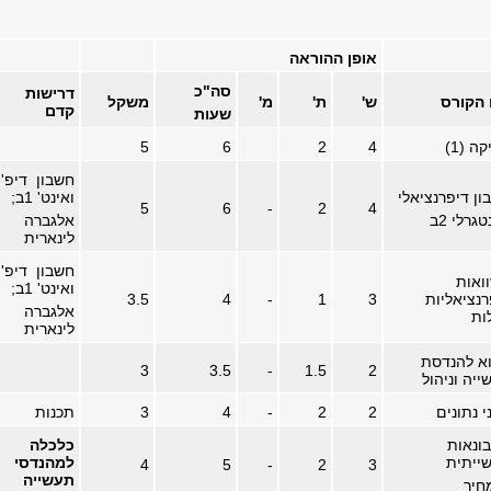
אופן ההוראה
סה"כ
דרישות
הקורס
ש'
ת'
מ'
משקל
קדם
שעות
קה (1)
4
2
6
5
חשבון דיפ'
ון דיפרנציאלי
ואינט' 1ב;
5
6
-
2
4
טגרלי 2ב
אלגברה
לינארית
חשבון דיפ'
ואות
ואינט' 1ב;
רנציאליות
3
1
-
4
3.5
אלגברה
ות
לינארית
א להנדסת
3
3.5
-
1.5
2
יה וניהול
 נתונים
2
2
-
4
3
תכנות
ונאות
כלכלה
ייתית
למהנדסי
4
5
-
2
3
תעשייה
חיר