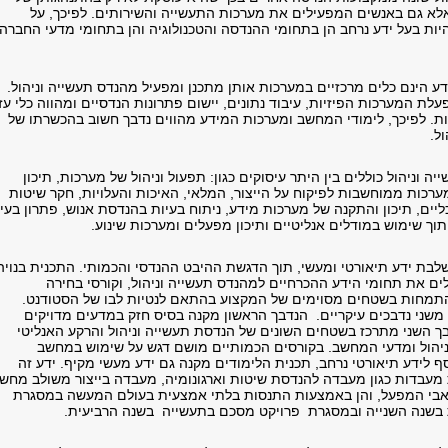
אלא גם באנשים המפעילים את מערכות התעשייה והשירותים. לפיכך, על
ות בעל ידע נרחב הן בתחומי ההנדסה והטכנולוגיה והן בתחומי מדעי החברה
ע הינם כלים מרכזיים במערכות אותן מתכנן ומפעיל מהנדס תעשייה וניהול.
 המערכות הפיזיות, עיבוד נתונים, יישום פתרונות הנדסיים ומהווה כלי עז
. לפיכך, לימודי המחשב ומערכות המידע מהווים נדבך חשוב בהכשרתו של
ל.
 וניהול כוללים בין היתר עיסוקים כגון: תפעול וניהול של מערכות, תיכון
 מערכות ממוחשבות לפיקוח על הייצור, המלאי, האיכות והעלויות, חקר שיטות
ליים, תיכון והתקנה של מערכות מידע, ניתוח בעיות בהנדסת אנוש, פתרון בעי
וך שימוש במודלים אנליטיים ותיכון מפעלים ומערכות שינוע.
לבת ידע תיאורטי ומעשי, תוך הדגשת ההיבט ההנדסי והכמותי. התכנית בנויה
ים את תחומי הידע ההכרחיים למהנדס תעשייה וניהול, וקורסי בחירה
התמחות בשטחים מסוימים של המקצוע בהתאם לנטיות לבו של הסטודנט.
 משני נדבכים עיקריים. הנדבך הראשון מקנה בסיס חזק במדעים מדויקים
בך השני מתרכז בשטחים השונים של הנדסת תעשייה וניהול והרקע האנליטי
ניהול ומדעי המחשב. בקורסים הכמותיים מושם דגש על שימוש במחשב
ף לידע תיאורטי נרחב, תכנית הלימודים מקנה גם ידע מעשי מקיף. ידע זה
מעבדות כגון מעבדה להנדסת שיטות וארגונומיה, מעבדה בייצור משולב מחש
אבי המפעל, והן באמצעות התנסות בלתי אמצעית בעולם המעשה במסגרת
 בשנה השנייה ובמסגרת פרויקט מסכם בתעשייה בשנה הרביעית.