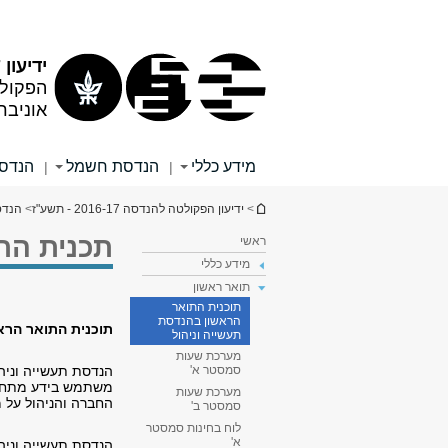
תוכן
תפריט
עליון
ראשי
ידיעון 2016/17
הפקול
אוניבר
מידע כללי
הנדסת חשמל
הנדסה
|
|
הינך נמצא כאן
>
ידיעון הפקולטה להנדסה 2016-17 - תשע"ז
>
הנדס
תכנית הת
ראשי
מידע כללי
תואר ראשון
תוכנית התואר
הראשון בהנדסת
תוכנית התואר הרא
תעשייה וניהול
מערכת שעות
הנדסת תעשייה וניהו
סמסטר א'
משתמש בידע מתחומ
מערכת שעות
החברה והניהול על מ
סמסטר ב'
לוח בחינות סמסטר
א'
הנדסת תעשייה וניה