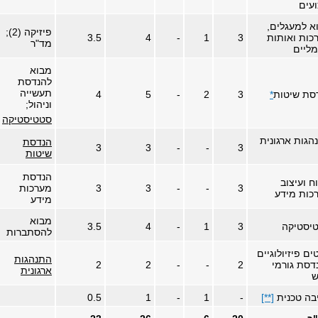
ועים
א למעגלים,
פיזיקה (2);
כות ואותות
3
1
-
4
3.5
מד"ר
ליים
מבוא
להנדסת
תעשייה
סת שיטות
*
3
2
-
5
4
וניהול;
סטטיסטיקה
הגות ארגונית
הנדסת
3
3
-
-
3
שיטות
הנדסת
ח ועיצוב
3
-
-
3
3
מערכות
כות מידע
מידע
מבוא
יסטיקה
3
1
-
4
3.5
להסתברות
ם פיזיולוגיים
התנהגות
דסת גורמי
2
-
-
2
2
ארגונית
ש
בה טכנית
[**]
-
1
-
1
0.5