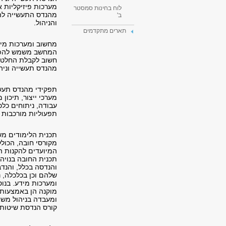
מערכות פיזיקליות 
לוח בחינות סמסטר
מהנדס התעשייה להי
ב'
והניהול.
תארים מתקדמים
מחשוב ומערכות מיד
המחשב משמש להפעלת
חשוב לקבלת החלטות
מהנדס תעשייה וניהו
תפקידי מהנדס תעשייה
מערכי ייצור, תיכון
עבודה, ניתוחים כלכ
תפעוליות מורכבות ת
תכנית הלימודים מש
מקורסי חובה, הכולל
המיועדים להקנות 
תכנית החובה בנויה
והנדסה בכלל, והנד
שלהם וכן בכלכלה, 
ומערכות מידע. בנוס
מוקנה הן באמצעות 
ומעבדה בניהול מש
קורס הנדסת שיטות