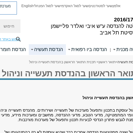
מערכת פ
אלפון
שער לסטודנטים
שער לסגל האקדמי
שער לסגל המנהלי
English
חיפוש
טה להנדסה
ע"ש איבי ואלדר פליישמן
סיטת תל אביב
חיפוש באתר ז
 מכנית
הנדסה ביו רפואית
הנדסת תעשיה
הנדסת חומרי
|
ת תעשיה
>
תואר ראשון
> תכנית התואר הראשון בהנדסת תעשייה וניהול
ואר הראשון בהנדסת תעשייה וניהול
שון בהנדסת תעשייה וניהול
ל עוסקת בתכנון ותפעול מערכות של תעשייה ושירותים. מהנדס תעשייה וניהו
י המתמטיקה, מדעי הטבע, מדעי ההנדסה, מחשבים ומערכות מידע, מדעי
נת לגבש פתרון הנדסי לבעיות תכנון ותפעול של מערכות מורכבות.
ול שונה ממקצועות הנדסה אחרים בכך שהיא עוסקת לא רק בהתנהגותן של