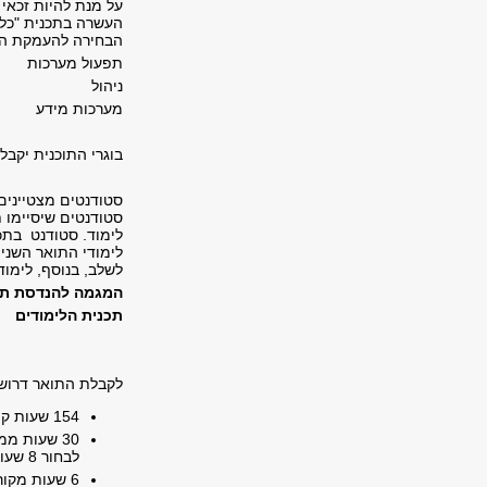
העשרה בתכנית "כלי
הבחירה להעמקת הי
תפעול מערכות
ניהול
מערכות מידע
בוגרי התוכנית יקבל
סטודנטים מצטיינים
סטודנטים שיסיימו ת
לימוד. סטודנט בתכ
לימודי התואר השני 
לשלב, בנוסף, לימוד
המגמה להנדסת תעש
תכנית הלימודים
לקבלת התואר דרושות 190 שעות, עפ"י ה
154 שעות קורסי חובה.
30 שעות מ
לבחור 8 שעות לפחות מכל מקבץ ו-6 שעות נוספות ממקבצי הבחירה, באופן חופשי.
6 שעות מקו