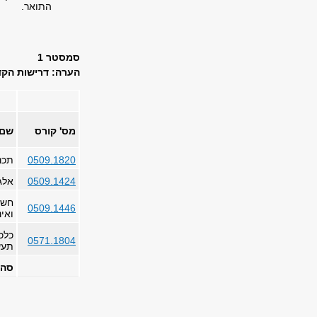
התואר.
סמסטר 1
הערה: דרישות הקד
מס' קורס
שם 
0509.1820
תכנ
0509.1424
אלג
חשב
0509.1446
ואינ
כלכ
0571.1804
תעש
סה"