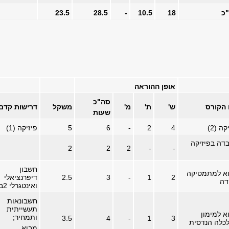
כ
18
10.5
-
28.5
23.5
אופן ההוראה
סה"כ
הקורס
ש'
ת'
מ'
משקל
דרישות קדם
שעות
קה (2)
4
2
-
6
5
פיזיקה (1)
דה בפיזיקה
2
2
2
-
-
חשבון
א למתמטיקה
2
1
-
3
2.5
דיפרנציאלי
דה
ואינטגרלי 2ב
חשבונאות
תעשייתית
א למימון
ותמחיר;
3.5
4
-
1
3
לכלה הנדסית
מבוא