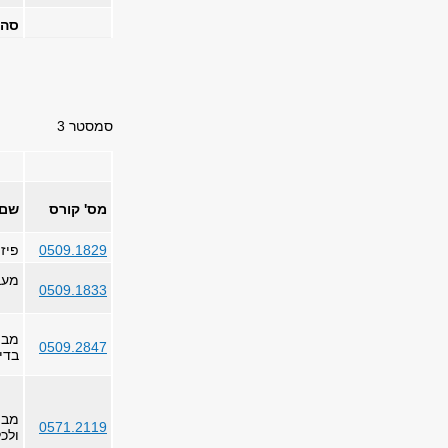
סה"
סמסטר 3
מס' קורס
שם 
0509.1829
פיזי
מעב
0509.1833
מבו
0509.2847
בדי
מבו
0571.2119
ולכ