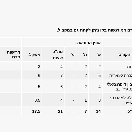
ם המודגשות בקו ניתן לקחת גם במקביל.
אופן ההוראה
סה"כ
דרישות
הקורס
ש'
ת'
מ'
משקל
קדם
שעות
ות
2
2
-
4
3
ברה לינארית
5
2
-
7
6
ון דיפרנציאלי
5
6
-
2
4
טגרלי 1ב
לה למהנדסי
3.5
4
-
1
3
ייה
כ
14
7
-
21
17.5