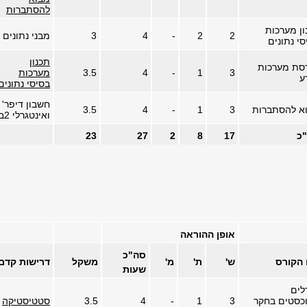
להסתברות
ון מערכות
2
2
-
4
3
מבני נתונים
סי נתונים
תכנון
סת מערכות
3
1
-
4
3.5
מערכות
ע
בסיסי נתונים
חשבון דיפר'
א להסתברות
3
1
-
4
3.5
ואינטגרלי 2ב
כ
17
8
2
27
23
אופן ההוראה
סה"כ
הקורס
ש'
ת'
מ'
משקל
דרישות קדם
שעות
לים
כסטים בחקר
3
1
-
4
3.5
סטטיסטיקה