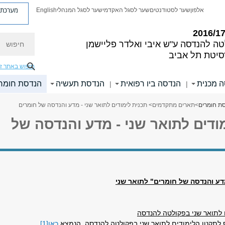
מערכת פ
אלפון
שער לסטודנטים
שער לסגל האקדמי
שער לסגל המנהלי
English
חיפוש
טה להנדסה
ע"ש איבי ואלדר פליישמן
סיטת תל אביב
חיפוש באתר ז
 מכנית
הנדסה ביו רפואית
הנדסת תעשיה
הנדסת חומר
|
|
ת חומרים
>
תארים מתקדמים
> תכנית לימודים לתואר שני - מדע והנדסה של חומרים
ודים לתואר שני - מדע והנדסה של
דע והנדסה של חומרים" לתואר שני
 לתואר שני בפקולטה להנדסה
ף לתקנון הלימודים לתואר שני בפקולטה להנדסה, הנמצא
כאן
[1]
.