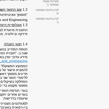
מערכת שעות
סמסטר ב'
1.2
שם התואר השני
לוח בחינות סמסטר
א'
"
מוסמך אוניברסיטה
לוח בחינות סמסטר
ce and Engineering
ב'
1.3
אוכלוסיית היעד
התוכנית מיועדת לבו
פיזיקה וביולוגיה, 
1.4
תנאי הקבלה
הנוסח המחייב בנוש
שנה ב- "חוברת המי
מידע עדכני זמין ב
ce_and_engineering
להמציא אישור על מי
ללימודי תואר שני 
המחלקה בשיקולים כ
מאנשי מקצוע ברי ס
בוגרי הנדסת חומרים
בוגרים אחרים יתקבל
שיעמדו בדרישות.
לסטודנטים מצטייני
ביו-רפואית באוניב