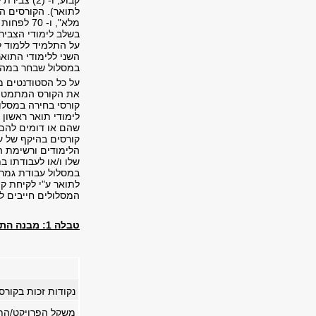
מלא", ו-
בשלב לימודי הצבירה
השני ללימודי התוא
במסלול שבחר במהלך
לימודי תואר ראשון
שהם או דומים להם 
הלימודים ורשימת ה
לתואר ע"י לקיחת ק
המסלולים חייבים לסיי
טבלה 1: מבנה התואר
נקודות זכות בקורס
משקל הפרויקט/התי