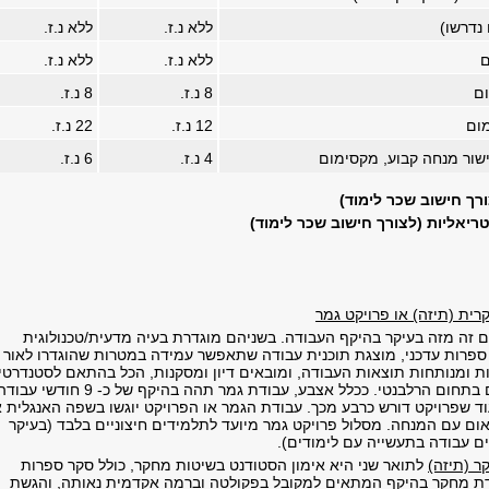
נדרשו)
ללא נ.ז.
ללא נ.ז.
ם
ללא נ.ז.
ללא נ.ז.
ום
8 נ.ז.
8 נ.ז.
מום
12 נ.ז.
22 נ.ז.
שור מנחה קבוע, מקסימום
4 נ.ז.
6 נ.ז.
ורך חישוב שכר לימוד)
ריאליות (לצורך חישוב שכר לימוד)
ית (תיזה) או פרויקט גמר
ים זה מזה בעיקר בהיקף העבודה. בשניהם מוגדרת בעיה מדעית/טכנולוגית
ספרות עדכני, מוצגת תוכנית עבודה שתאפשר עמידה במטרות שהוגדרו לאור
ת ומנותחות תוצאות העבודה, ומובאים דיון ומסקנות, הכל בהתאם לסטנדרטי
המדעיים המקובלים בתחום הרלבנטי. ככלל אצבע, עבודת גמר תהה בהיקף של כ- 9 חודשי עב
 (100%), בעוד שפרויקט דורש כרבע מכך. עבודת הגמר או הפרויקט יוגשו בשפה האנגלית א
ם עם המנחה. מסלול פרויקט גמר מיועד לתלמידים חיצוניים בלבד (בעיקר
 עבודה בתעשייה עם לימודים).
 (תיזה)
לתואר שני היא אימון הסטודנט בשיטות מחקר, כולל סקר ספרות
ודת מחקר בהיקף המתאים למקובל בפקולטה וברמה אקדמית נאותה, והגשת