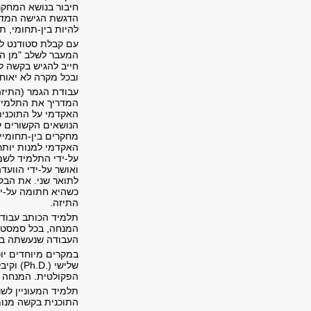
חיבור בנושא המחקר 
הדגשת הגישה המדעי
להיות בין-תחומי, ת
עם קבלת סטודנט לל
המעבר לשלב "מן המנ
חייב להגיש בקשה ל
ובכל מקרה לא יאוח
המדריך את התלמיד 
האקדמי על התוכנית
הנושאים הקשורים ל
מחקרים בין-תחומיי
האקדמי למנות יותר
על-ידי התלמיד לשמ
ואושר על-ידי הוועד
לתואר שני. את הבק
כשהיא חתומה על-יד
התיזה
.
תלמיד הכותב עבודת
המנחה, בכל סמסטר.
העבודה שנעשתה במ
במקרים מיוחדים יו
שלישי
(Ph.D.)
וקיבל
הפקולטית. המנחה ה
תלמיד המעוניין לשנ
התוכנית בקשה מנומ