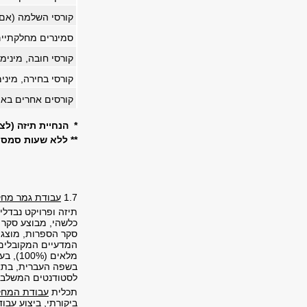
קורסי השלמה (אם 
סמינרים מחלקתיי
קורסי חובה, מינימ
קורסי בחירה, מיני
קורסים אחרים באי
* הנחיית תיזה (לצ
** ללא שעות סמסט
1.7
עבודת גמר מחקר
תיזה ופרויקט נבדל
כלשהי, מבוצע סקר 
סקר הספרות, מוצגו
מלאים
בשפה העברית, בתאו
לסטודנטים המשלבים
תכלית
עבודת המחקר
ביקורתי, ביצוע עב