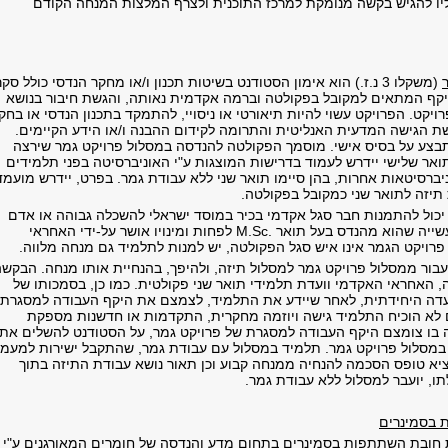
יו להגיש בקשה מנומקת למרכז התוכנית ולצרף המלצות המנחה הקודם
(משקלו 3 נ.ז.) הוא אימון הסטודנט בשיטות תכנון ו/או מחקר הנדסי כולל סקר
יקף המתאים למקובל בפקולטה וברמה אקדמית נאותה, והגשת חיבור בנושא
יקט. הפרויקט עשוי להיות תיאורטי או ניסויי, להתמקד בתכנון הנדסי או בחק
שת הגישה המדעית האנליטית והתרומה לקידום ההבנה ו/או הידע הקיימים.
בצע על בסיס אישי. מוסמך הפקולטה להנדסה במסלול פרויקט גמר שירצה
ואר שלישי יידרש לעמוד בדרישות המוצגות ע"י האוניברסיטה בפני תלמידים
יברסיטאות אחרות, בהן סיימו תואר שני ללא עבודת גמר. בפרט, יידרש מועמד
תיזה לתואר שני כמקובל בפקולטה.
יכול להתמנות חבר סגל אקדמי בכיר במוסד ישראלי להשכלה גבוהה או אדם
יה שהוא מהנדס בעל תואר
M.Sc.
לפחות ומינויו אושר על-ידי האחראי
רויקט הגמר אינו איש סגל הפקולטה, יש למנות לתלמיד גם מנחה מלווה
.
עבור ממסלול פרויקט גמר למסלול תיזה, ולהיפך, בהנחיית אותו מנחה. הבקש
, האחראי האקדמי וועדת תלמידי תואר שני פקולטית. כמו כן, בסמכותו של
דה היחידתית, לאחר שיידע את התלמיד, לצמצם את היקף העבודה למסגרת
 לא הוכיח התלמיד גישה ויוזמה מחקרית, התקדמות או חדשנות מספקת
 בו צומצם היקף העבודה למסגרת של פרויקט גמר, על הסטודנט להשלים את
במסלול פרויקט גמר. תלמיד במסלול עם עבודת גמר, שהתקבל ישירות למעמ
מציא טופס הסכמה להנחיה ממנחה קבוע וכן תאור נושא עבודת התיזה בתוך
, יועבר למסלול ללא עבודת גמר
.
 בסמינרים
 חובת השתתפות בסמינרים בתחום מדע והנדסה של חומרים המאורגנים ע"י