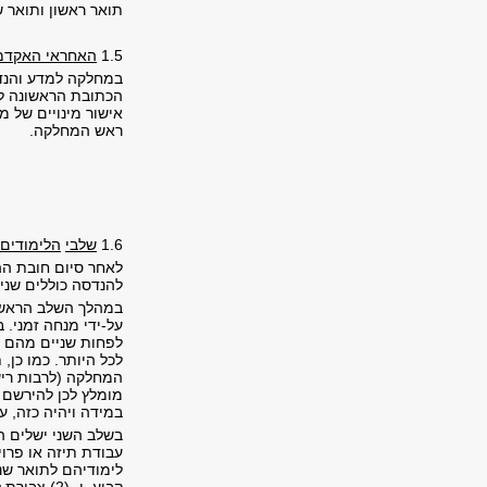
תואר ראשון ותואר ש
1.5
האחראי האקדמי
במחלקה למדע והנדס
הכתובת הראשונה לכ
אישור מינויים של מ
ראש המחלקה.
1.6
שלבי
הלימודים 
לאחר סיום חובת הה
להנדסה כוללים שני 
במהלך השלב הראשון 
לפחות שניים מהם ב
לכל היותר. כמו כן,
המחלקה (לרבות ריש
מומלץ לכן להירשם ל
במידה ויהיה כזה, ע
בשלב השני ישלים ה
עבודת תיזה או פרוי
לימודיהם לתואר שנ