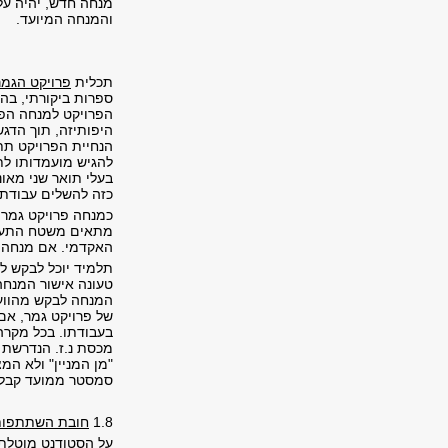
מנחה חדש, יהיה על
והמנחה המיועד
.
תכלית
פרויקט הגמר
ספרות ביקורתי, בה
הפרויקט למנחה הפרו
היפותיזה, תוך הדג
הנחיית הפרויקט תת
להגיש מועמדותו לת
בעלי תואר שני מאונ
כזה להשלים עבודת 
כמנחה פרויקט גמר 
מתאים משטח התעשי
האקדמי. אם מנחה פ
תלמיד יוכל לבקש ל
טעונה אישור המנחה
המנחה לבקש מהווע
של פרויקט גמר, אם
בעבודתו. בכל מקרה
מכסת נ.ז. הנדרשת 
"מן המניין" ולא ה
סמסטר ממועד קבלתו
1.8
חובת השתתפות
על הסטודנט מוטלת