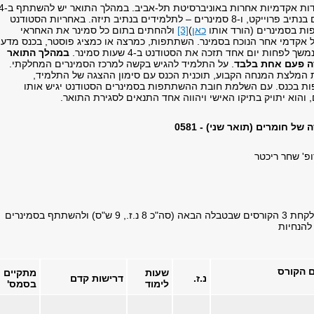
המחלקה או ע"י יחידות אקדמיות אח
סמינרים – תלמידים בנתיב פרוייקט, ו-8 סמינרים – לתלמידים בנתיב תיזה. באחריות הסטודנט
ת בסמינרים (הורד אותו
כאן
)
[3]
ולהחתים בתום כל סמינר את האחראי
 אקדמי אחר הנוכח בסמינר. השתתפות, כמרצה או כמציג פוסטר, בכנס מדעי
לפחות יום אחד תזכה את הסטודנט ב-4 שעות סמינר.
במהלך התואר
זה פעם אחת בלבד
. על התלמיד להגיש בקשה למרכז הסמינרים המחלקתי.
המלצת המנחה הקבוע, תוכנית הכנס עם סימון ההצגה של התלמיד,
 בכנס. עם השלמת חובת ההשתתפות בסמינרים הסטודנט יגיש אותו
 והוא יתויק בתיקו האישי ויהווה אחד התנאים לסגירת התואר.
ל חומרים (תואר שני) - 0581
פ' שחר ריכטר
: חובה לקחת 3 הקורסים שבטבלה הבאה (סה"כ 8 נ.ז., 9 ש"ס) ולהשתתף בסמינרים
הנחיות
 הקורס
שעות
מתקיים
נ.ז.
דרישות קדם
לימוד
בסמס'