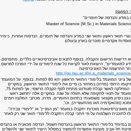
 המוענק
 במדע והנדסה של חומרים
"
Master of Science (M.Sc.) in Materials Scien
גרי תואר ראשון ותואר שני במדע והנדסה של חומרים, הנדסות אחרות, כימיה,
ממוסדות אקדמיים מוכרים בארץ ובעולם.
א דרישות הרישום והקבלה, בנוסף לתנאים אוניברסיטאיים כלליים, מתפרסם כ
דע למועמדים", היוצאת לאור לקראת כל שנת לימודים על-ידי המרכז למרשם
.
אתר ההרשמה של האוניברסיטה
http://go.tau.ac.il/m.a_materials_scien
הממוצע המשוקלל של ציוני המועמד בלימודי התואר הראשון יהא 80 לפחות. בנוסף, על המועמד
קומו היחסי (מדרג) במחזור בו סיים את לימודי התואר הראשון. במקרים
חריגים מוסמך ראש המחלקה לאשר קבלת סטודנט מתחת לסף הקבלה הרשמי, אך לפחות 75,
במעמד על-תנאי לתקופה שלא תעלה על שנה. במקרים אלה יתחשב ראש
גון ניסיון מקצועי משמעותי בתחום החומרים, מדרג, מכתבי המלצה חמים
מכא (מהאקדמיה ו/או מהתעשייה), וכו'.
 מאוניברסיטאות מוכרות יתקבלו במעמד "מן המניין" או "לימודי צבירה".
ו לתוכנית השלמות על-פי חתכי קבלה ויתקבלו ללימודי תואר שני רק לאחר
ם במיוחד בלימודי התואר הראשון בהנדסת חשמל, הנדסה מכאנית או בהנדס
רסיטת תל-אביב מוצעת אפשרות להמשיך במסלול הישיר לתואר שני ולהשלים