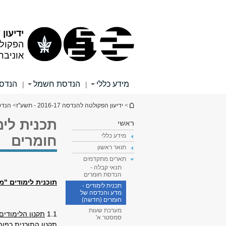
תוכן
תפריט
עליון
ראשי
ידיעון 2016/17
הפקול
אוניבר
מידע כללי
הנדסת חשמל
הנדסה
|
|
הינך נמצא כאן
>
ידיעון הפקולטה להנדסה 2016-17 - תשע"ז
>
הנדס
תכנית לימ
ראשי
מידע כללי
חומרים
תואר ראשון
תארים מתקדמים
תנאי קבלה -
הנדסת חומרים
תוכנית לימודים "מ
תכנית לימודים -
מדע והנדסה של
חומרים (חדשה)
מערכת שעות
1.1
תקנון הלימודים
סמסטר א'
תקנון התוכנית כפו