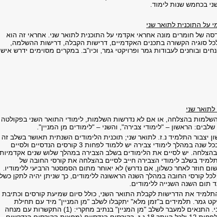
ני בכחמש שנות לימוד.
 על התוכנית לתואר שני
ה של חומרים מונה אחראי אקדמי על התוכנית לתואר שני. אחראי זה הוא
ל סוגיה הקשורה בתכנים האקדמיים, דרישות הקבלה, דרישות ההשלמה,
נחים ובוחנים לעבודות גמר ופרויקטי גמר, וכיו"ב. במקרים מסוימים ידרש אישו
לתואר שני
שלמות בהצלחה, או אם לא נדרשות השלמות, לימודי התואר השני בפקולטה
שלבים: הראשון – "לימודי צבירה
"
, והשני – "לימודים מן המניין".
יצבור התלמיד נ.ז. לתואר שני
;
תוכנית הלימודים השנתית תאושר בשלב זה
על-ידי מנחה זמני. בכל שנה במהלך לימודי צבירה יש ללמוד לפחות 3 קורסים הנדסיים ולסיים
הצלחה. יש לסיים את הלימודים בשלב הצבירה במהלך שלוש שנים אקדמיות
 תלמיד בשלב לימודי הצבירה חייב לסיים בהצלחה את קורסי החובה של
ום חוזר לאחר כשלון, אם נדרש) לא יאוחר מתום הסמסטר הרביעי ללימודיו.
כל קורסי החובה במהלך השנה הראשונה ללימודים, כך שניתן יהיה לתקן כשלון
ד תום השנה השנייה ללימודים.
תלמיד את הדרישות לקבלת התואר השני, כולל סיום שמיעת קורסים וכתיבת
קט גמר. תלמידים ב"זמן מלא" יתקבלו לשלב "מן המניין" מיד עם תחילת
י
.
התנאים למעבר לשלב "מן המניין" בנתיב מחקרי: (1) התקשרות עם מנחה