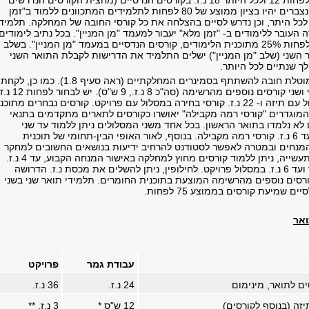
קבוע, ו- (2) צבירת לפחות 12 ולכל היותר 18 נ.ז. בקורסים הנדסיים (מחצית הקורסים הנדרשים
לתואר). הקורסים הנצברים יהיו בציון ממוצע של 80 לפחות לתלמידים המתכוונים ללמוד ב"זמן
 70 לפחות לכל היתר, וכן נדרש לסיים בהצלחה את כל קורסי החובה של המחלקה. תלמיד
 העובר ללימודים ב- "זמן מלא" יעבור למעמד "מן המניין". בכל נתיב לימודים
על התלמיד ללמוד לפחות 25% מתוכנית הלימודים, קורסים הנדסיים במעמד "מן המניין". בשלב
ר השני (שלב "מן המניין") ישלים התלמיד את הדרישות לקבלת התואר השני
 שנתיים לכל היותר.
על כל הסטודנטים מוטלת חובה להשתתף בסמינרים המחלקתיים (ראה סעיף 1.8). כמו כן, לקחת
את הקורס המתמטי ושני קורסים נוספים מהרשימה (סה"כ 8 נ.ז., 9 ש"ס). יש לבחו
קורסי בחירה במסלול עם תיזה ו- 22 נ.ז. קורסי בחירה במסלול עם פרויקט. קורסים נבחרים מתוכ
 המוגדרים "קורסי רמה מקבילה" יאושרו כקורסים לתארים מתקדמים בתנאי
לא נלמדו בתואר הראשון. בכל אחד משני המסלולים ניתן ללמוד עד שני
קורסים בהיקף של עד 6 נ.ז. קורסי רמה מקבילה. בנוסף, לאור האופי הבין-תחומי של תוכנית
מנחים ובמטרה לאפשר לסטודנט להרחיב ידיעות בנושאים החשובים למחקר
שלו ו/או לעבודתו בתעשייה, ניתן ללמוד קורסים מחוץ למחלקה באישור המנחה הקבוע, עד 4 נ.ז.
במסלול עבודת גמר ועד 6 נ.ז. במסלול פרויקט. לחילופין, ניתן להשלים את מכסת נ.ז. הדרושה
ורסים נוספים מהרשימה המוצעת בתוכנית החומרים. תלמידי תואר שני בשני
ם שמיעת קורסים בממוצע 75 לפחות.
עבודת גמר
פרויקט
ים לתואר, מינימום
24 נ.ז.
36 נ.ז.
זה (בנוסף לקורסים)
12 ש"ס *
3 נ.ז. **