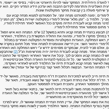
לוועדה היחידתית. המחקר עשוי להיות תיאורטי או ניסויי, בסיסי או יישומי, ת
ת האנליטית והתרומה לקידום ההבנה ו/או עדכון הידע המדעי הקיים. הוא יכ
וך שיתוף פעולה בין קבוצות מחקר מפקולטות שונות
.
ימודים
,
ימונה לסטודנט מנחה זמני
.
על הסטודנט למצוא מנחה קבוע עם
יין". תלמיד ב- "זמן מלא" שהחל לימודיו בפקולטה ישירות בשלב "מן המניין"
מינוי מנחה קבוע לעבודת התיזה מוקדם ככל האפשר לאחר תחילת לימודיו,
ר מתום סמסטר אחד מתחילת לימודיו.
עבודת הגמר (התיזה) תבוצע בהנחיית מנחה קבוע ותהא במשקל 12 ש"ס. המנחה הוא איש הסגל
במהלך מחקרו ולימודיו, ומהווה את החוליה המקשרת בין התלמיד, האחראי
, ראש המחלקה, הוועדות הפקולטיות ומוסדות הפקולטה האחרים במכלול
לימודי התואר השני. אין דרישה אוטומטית למנחה אחד מכל תחום במקרה של
ם, אולם סביר להניח, שבמקרים מסוימים ידרש ע"י ראש המחלקה ו/או האחרא
 ממנחה אחד. מנחה קבוע לעבודת התיזה יהיה מהרשימות הנ"ל,
[2]
שהתבקש
ש לו כמנחה קבוע והסכים לכך, קיבל את אישור האחראי האקדמי של התוכנית
ה הפקולטית לתואר שני. כל זה בכפוף להנחיות הוועדה הכלל אוניברסיטאית
שה לאישור מנחה קבוע לעבודת תיזה על התלמיד להגיש לאחראי האקדמי,
י המנחה המיועד. הבקשה תכלול תאור קצר (בהיקף של עד עמוד) של נושא
 תיזה חייב להגיש למזכירות התוכנית דו"ח התקדמות בעבודה, מאושר על-ידי
 הדו"ח יכלול את כותרת העבודה, תאור קצר של נושא העבודה, תאור של
הלך הסמסטר האחרון, ותוכנית העבודה לסמסטר העוקב
.
כל להתמנות מנחה משני לעבודת תיזה לתואר שני, בתנאי שהוא בעל תואר
 אישור לכך מהוועדה האוניברסיטאית לתואר שני, על-פי המלצה של הוועדה
משני יכול להיות מהאקדמיה או מהתעשייה.
ות את נושא המחקר שלו, עדיין תחת הנחיית המנחה שאושר לו, יגיש למרכז
קת בצרוף המלצת המנחה. כאשר התלמיד מעוניין לשנות נושא מחקר בהנחיי