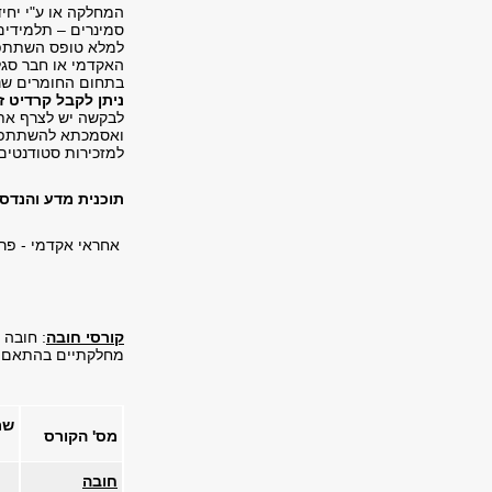
למלא טופס השתתפו
האקדמי או חבר סגל
בתחום החומרים שנמשך 
ניתן לקבל קרדיט 
לבקשה יש לצרף את 
ואסמכתא להשתתפות
למזכירות סטודנטים,
תוכנית מדע והנדסה ש
אחראי אקדמי - פרו
קורסי חובה
מחלקתיים בהתאם ל
שם
מס' הקורס
חובה