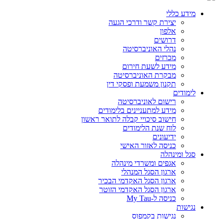
מידע כללי
יצירת קשר ודרכי הגעה
אלפון
דרושים
נהלי האוניברסיטה
מכרזים
מידע לשעת חירום
מבקרת האוניברסיטה
תקנון משמעת ופסקי דין
לימודים
רישום לאוניברסיטה
מידע למתעניינים בלימודים
חישוב סיכויי קבלה לתואר ראשון
לוח שנת הלימודים
ידיעונים
כניסה לאזור האישי
סגל ומינהלה
אגפים ומשרדי מינהלה
ארגון הסגל המנהלי
ארגון הסגל האקדמי הבכיר
ארגון הסגל האקדמי הזוטר
כניסה ל-My Tau
נגישות
נגישות בקמפוס