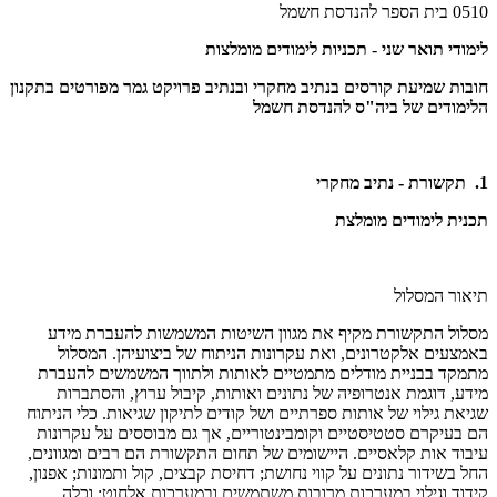
0510 בית הספר להנדסת חשמל
לימודי תואר שני
-
תכניות לימודים מומלצות
חובות שמיעת קורסים בנתיב מחקרי ובנתיב פרויקט גמר מפורטים בתקנון
הלימודים של ביה"ס להנדסת חשמל
1. תקשורת - נתיב מחקרי
תכנית לימודים מומלצת
תיאור המסלול
מסלול התקשורת מקיף את מגוון השיטות המשמשות להעברת מידע
באמצעים אלקטרונים, ואת עקרונות הניתוח של ביצועיהן. המסלול
מתמקד בבניית מודלים מתמטיים לאותות ולתווך המשמשים להעברת
מידע, דוגמת אנטרופיה של נתונים ואותות, קיבול ערוץ, והסתברות
שגיאת גילוי של אותות ספרתיים ושל קודים לתיקון שגיאות. כלי הניתוח
הם בעיקרם סטטיסטיים וקומבינטוריים, אך גם מבוססים על עקרונות
עיבוד אות קלאסיים. היישומים של תחום התקשורת הם רבים ומגוונים,
החל בשידור נתונים על קווי נחושת; דחיסת קבצים, קול ותמונות; אפנון,
קידוד וגילוי במערכות מרובות משתמשים ובמערכות אלחוט; וכלה