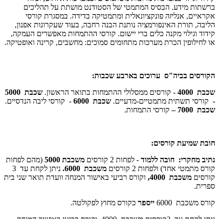
ברשתות מידע. הבסיס המתמטי של הסטודנט מושתת על תהליכים
אקראיים, אנליזה פונקציונאלית ומתמטיקה בדידה. במסגרת קורסי
הליבה, תורת האינפורמציה נותנת הבנה רחבה, בעוד שעקרונות אפנון,
קידוד וגילוי מקנה כלים ברי יישום. קורסי ההתמחות מאפשרים העמקה,
או לחילופין הכרת מערכות מתחומים סמוכים: מחשבים, קרינה ואופטיקה.
הקורסים בביה"ס ערוכים בארבע שכבות:
שכבת 4000
- קורסים ממסלולי ההתמחות בתואר הראשון.
שכבת 5000
-
קורסי תשתית מתמטיים-מדעיים.
שכבת 6000
- קורסי ליבה הנדסיים.
שכבת 7000 –
קורסי התמחות.
חובת שמיעת קורסים:
נתיב מחקרי:
חובה ללמוד
- לפחות 2 קורסים
משכבת 5000
(מהם לפחות
קורס מתמטי אחד) ולפחות 2 קורסים
משכבת 6000.
ניתן לקחת עד 3
קורסים
משכבת 4000,
וקורס רביעי באישור המנחה וועדת תואר שני בית
ספרית.
קורס משכבת 6000
ייספר
כקורס מחוץ לפקולטה.