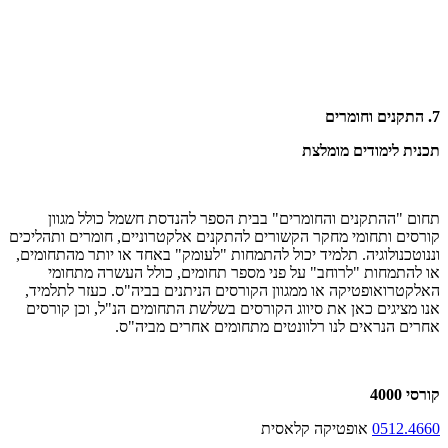
7. התקנים וחומרים
תכנית לימודים מומלצת
תחום "ההתקנים והחומרים" בבית הספר להנדסת חשמל כולל מגוון
קורסים ותחומי מחקר הקשורים להתקנים אלקטרוניים, חומרים ותהליכים
וננוטכנולוגיה. תלמיד יכול להתמחות "לעומק" באחד או יותר מהתחומים,
או להתמחות "לרוחב" על פני מספר תחומים, כולל העשרה מתחומי
האלקטרואופטיקה או ממגוון הקורסים הניתנים בביה"ס. כעזר לתלמיד,
אנו מציגים כאן את סיווג הקורסים בשלשת התחומים הנ"ל, וכן קורסים
אחרים הנראים לנו רלוונטים מתחומים אחרים מביה"ס.
קורסי 4000
0512.4660
אופטיקה קלאסית