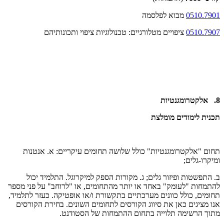
0510.7901
מבוא לפלסמה
0510.7907
ציפויים מטלורגיים: טכנולוגיות ציפוי ותכונותיהם
8. אלקטרומגנטיות
תכנית לימודים מומלצת
תחום "אלקטרומגנטיות" כולל שלושה תחומים עיקריים: א. אנטנות
ומיקרו-גלים;
ב. התפשטות ופיזור גלים; ג. מקורות הספק למיקרוגל. התלמיד יכול
להתמחות "לעומק" באחד או יותר מהתחומים, או "לרוחב" על פני מספר
תחומים, כולל כוונים מערכתיים בתקשורת ו/או אופטיקה. כעזר לתלמיד,
אנו מציגים כאן את סיווג הקורסים לתחומים השונים. בחירת הקורסים
מתוך הרשימה תלוייה בתחום ההתמחות של הסטודנט.