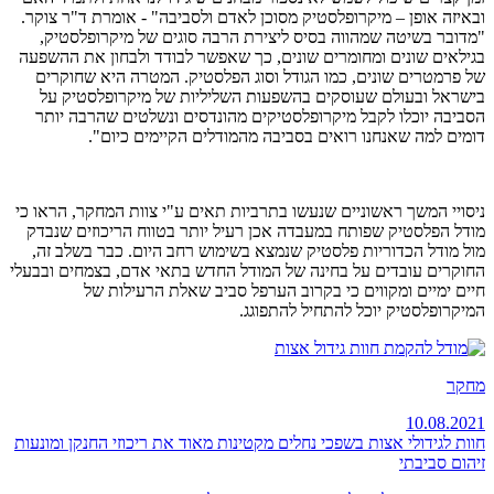
ובאיזה אופן – מיקרופלסטיק מסוכן לאדם ולסביבה" - אומרת ד"ר צוקר.
"מדובר בשיטה שמהווה בסיס ליצירת הרבה סוגים של מיקרופלסטיק,
בגילאים שונים ומחומרים שונים, כך שאפשר לבודד ולבחון את ההשפעה
של פרמטרים שונים, כמו הגודל וסוג הפלסטיק. המטרה היא שחוקרים
בישראל ובעולם שעוסקים בהשפעות השליליות של מיקרופלסטיק על
הסביבה יוכלו לקבל מיקרופלסטיקים מהונדסים ונשלטים שהרבה יותר
דומים למה שאנחנו רואים בסביבה מהמודלים הקיימים כיום".
ניסויי המשך ראשוניים שנעשו בתרביות תאים ע"י צוות המחקר, הראו כי
מודל הפלסטיק שפותח במעבדה אכן רעיל יותר בטווח הריכוזים שנבדק
מול מודל הכדוריות פלסטיק שנמצא בשימוש רחב היום. כבר בשלב זה,
החוקרים עובדים על בחינה של המודל החדש בתאי אדם, בצמחים ובבעלי
חיים ימיים ומקווים כי בקרוב הערפל סביב שאלת הרעילות של
המיקרופלסטיק יוכל להתחיל להתפוגג.
מחקר
10.08.2021
חוות לגידולי אצות בשפכי נחלים מקטינות מאוד את ריכוזי החנקן ומונעות
זיהום סביבתי