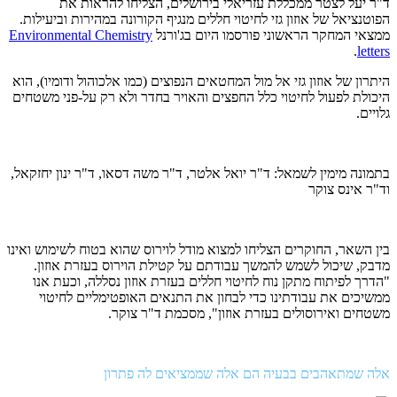
ד"ר יעל לצטר ממכללת עזריאלי בירושלים, הצליחו להראות את
הפוטנציאל של אוזון גזי לחיטוי חללים מנגיף הקורונה במהירות וביעילות.
ממצאי המחקר הראשוני פורסמו היום בג'ורנל
Environmental Chemistry
.
letters
היתרון של אוזון גזי אל מול המחטאים הנפוצים (כמו אלכוהול ודומיו), הוא
היכולת לפעול לחיטוי כלל החפצים והאויר בחדר ולא רק על-פני משטחים
גלויים.
בתמונה מימין לשמאל: ד"ר יואל אלטר, ד"ר משה דסאו, ד"ר ינון יחזקאל,
וד"ר אינס צוקר
בין השאר, החוקרים הצליחו למצוא מודל לוירוס שהוא בטוח לשימוש ואינו
מדבק, שיכול לשמש להמשך עבודתם על קטילת הוירוס בעזרת אוזון.
"הדרך לפיתוח מתקן נוח לחיטוי חללים בעזרת אוזון נסללה, וכעת אנו
ממשיכים את עבודתינו כדי לבחון את התנאים האופטימליים לחיטוי
משטחים ואירוסולים בעזרת אוזון", מסכמת ד"ר צוקר.
אלה שמתאהבים בבעיה הם אלה שממציאים לה פתרון