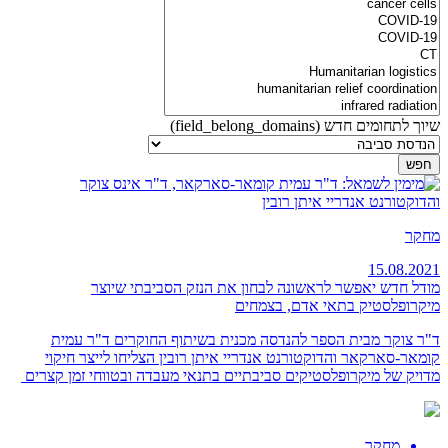
שיוך לתחומים חדש (field_belong_domains)
מחקר
15.08.2021
מודל חדש יאפשר לראשונה לבחון את הנזק הסביבתי שיוצר
מיקרופלסטיק בתאי אדם, בצמחים
ד"ר צוקר מבית הספר להנדסה מכנית בשיתוף החוקרים
ד"ר עמית
קומאר-סארקאר והדוקטורנט אנדריי איתן רובין
הצליחו לייצר חיקוי
מדויק של מיקרופלסטיקים סביבתיים בתנאי מעבדה ובטווחי זמן קצרים
מחקר