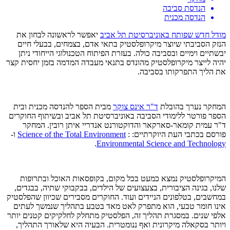
הנדסת סביבה
הנדסה מכנית
מודל חדש שפותח
באוניברסיטת תל אביב
יאפשר לראשונה לבחון את
הנזק הסביבתי שיוצר מיקרופלסטיק בתאי אדם, בצמחים, בבעלי חיים
יבשתיים וימיים ובסביבה כולה. בעזרת הפיתוח הטכנולוגי הייחודי ניתן
יהיה לייצר מיקרופלסטיק מהונדס בתנאי מעבדה המדמה בזמן יחסית קצר
את הליך התפרקותו בסביבה.
המחקר נערך בהובלת
ד"ר אינס צוקר
מבית הספר להנדסה מכנית ובית
הספר פורטר ללימודי הסביבה באוניברסיטת תל אביב ובשיתוף החוקרים
ד"ר עמית קומאר-סארקאר והדוקטורנט אנדריי איתן רובין. המחקר
פורסם בכתבי העת היוקרתיים: :
Science of the Total Environment
ו-
.
Environmental Science and Technology
המיקרופלסטיק נמצא כמעט בכל מקום, בקופסאות האוכל ובתרופות
שלנו, בגינה הציבורית, בצעצועים של הילדים, בבקבוקי שתיה, בבגדים,
במחשבים, בטלפונים הניידים ועוד. החוקרים מסבירים שכיוון שהפלסטיק
אינו חומר טבעי, הוא מתפרק לאט מאד בטבע בתהליך שנמשך לעתים
אלפי שנים. במסגרת תהליך זה, הפלסטיק מתחלק לחלקיקים קטנים יותר
ויותר בסקאלה מיקרונית ואף ננומטרית. הבעיה היא שלאורך התהליך,