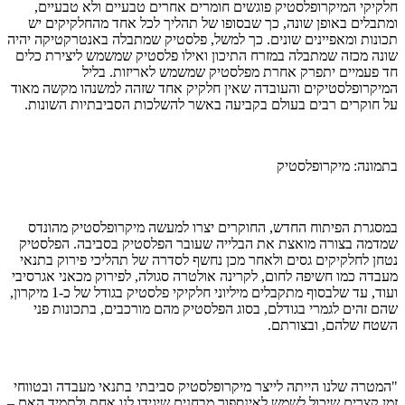
חלקיקי המיקרופלסטיק פוגשים חומרים אחרים טבעיים ולא טבעיים,
ומתבלים באופן שונה, כך שבסופו של תהליך לכל אחד מהחלקיקים יש
תכונות ומאפיינים שונים. כך למשל, פלסטיק שמתבלה באנטרקטיקה יהיה
שונה מכזה שמתבלה במזרח התיכון ואילו פלסטיק שמשמש ליצירת כלים
חד פעמיים יתפרק אחרת מפלסטיק שמשמש לאריזות. בליל
המיקרופלסטיקים והעובדה שאין חלקיק אחד שזהה למשנהו מקשה מאוד
על חוקרים רבים בעולם בקביעה באשר להשלכות הסביבתיות השונות.
בתמונה: מיקרופלסטיק
במסגרת הפיתוח החדש, החוקרים יצרו למעשה מיקרופלסטיק מהונדס
שמדמה בצורה מואצת את הבלייה שעובר הפלסטיק בסביבה. הפלסטיק
נטחן לחלקיקים גסים ולאחר מכן נחשף לסדרה של תהליכי פירוק בתנאי
מעבדה כמו חשיפה לחום, לקרינה אולטרה סגולה, לפירוק מכאני אגרסיבי
ועוד, עד שלבסוף מתקבלים מיליוני חלקיקי פלסטיק בגודל של כ-1 מיקרון,
שהם זהים לגמרי בגודלם, בסוג הפלסטיק מהם מורכבים, בתכונות פני
השטח שלהם, ובצורתם.
"המטרה שלנו הייתה לייצר מיקרופלסטיק סביבתי בתנאי מעבדה ובטווחי
זמן קצרים שיכול לשמש לאינספור מבחנים שיגידו לנו אחת ולתמיד האם –