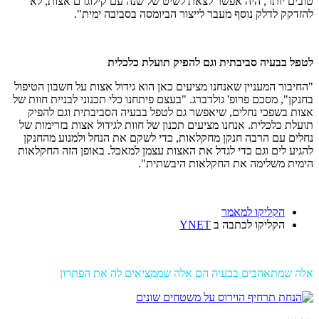
טובים יותר, היה אפשר לצאת לשיט של שנה עם קילוגרם אצות, לא
להזדקק לדלק נוסף מעבר לייצור הביומסה בסביבה ימית".
לטפל בבעיה סביבתית וגם להפיק תועלת כלכלית
"החיבור המעניין שאנחנו מציעים כאן הוא גידול אצות על חשבון הטיפול
בחנקן", מסכם פרופ' גולדברג. "בעצם פיתחנו כלי תכנוני לבניית חוות של
אצות בשפכי נחלים, שיאפשר גם לטפל בבעיה הסביבתית וגם להפיק
תועלת כלכלית. אנחנו מציעים תכנון של חוות לגידול אצות בזרימות של
נחלים עם הרבה חנקן מחקלאות, כדי לשקם את הנחל ולמנוע מהחנקן
להגיע לים וגם כדי לגדל את האצות עצמן למאכל. באופן הזה החקלאות
הימית משלימה את החקלאות היבשתית".
הקליקו למאמר
הקליקו לכתבה ב
YNET
אלה שמתאהבים בבעיה הם אלה שממציאים לה את הפתרון