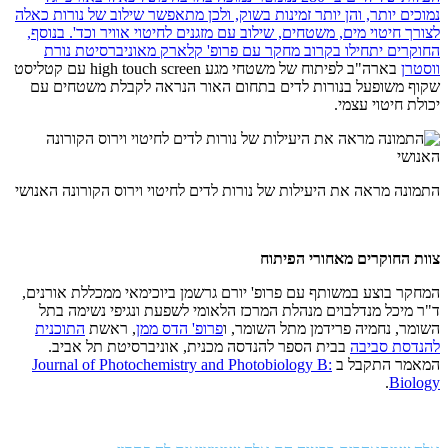
נמוכים יותר, והן יותר זמינות בשוק, ולכן מתאפשר שילוב של נורות כאלה
לצורך חיטוי מים, משטחים, שילוב עם מזגנים לחיטוי אוויר וכד'. בנוסף,
החוקרים יתחילו בקרוב מחקר עם פרופ' קלארק מאוניברסיטת
נורת
ווסטרן
בארה"ב לפיתוח של משטחי מגע
high touch screen
עם קטליסט
שקוף משופעל בנורות לדים בתחום האור הנראה לקבלת משטחים עם
יכולת חיטוי עצמי.
התמונה מראה את היעילות של נורות לדים לחיטוי וירוס הקורונה האנושי
צוות החוקרים מאחורי הפיתוח
המחקר בוצע במשותף עם פרופ' יורם גרשמן ביוכימאי ממכללת אורנים,
ד"ר מיכל מנדלבוים מנהלת המרכז הלאומי לשפעת ונגיפי נשימה בתל
השומר, נחמיה פרידמן מתל השומר, ו
פרופ' הדס ממן
, ראשת
התוכנית
להנדסת סביבה
בבית הספר להנדסה מכנית, אוניברסיטת תל אביב.
המאמר התקבל ב
Journal of Photochemistry and Photobiology B:
.
Biology