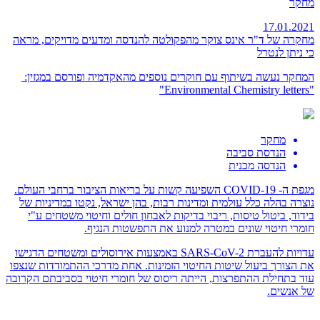
מחקר
17.01.2021
מחקרה של ד"ר אינס צוקר מהפקולטה להנדסה ומדעים מדויקים, מראה
כי ניתן לנטרל
המחקר נעשה בשיתוף עם חוקרים נוספים מהאקדמיה ופורסם במגזין: ​
"Environmental Chemistry letters"
מחקר
הנדסת סביבה
הנדסה מכנית
מגפת ה- COVID-19 השפיעה קשות על בריאות הציבור ברחבי העולם.
נוצרה בהלה כלל עולמית ומדינות רבות, בהן ישראל, נקטו במדיניות של
בידוד, ביטול טיסות, ריבוי בדיקות לאבחון חולים וחיטוי משטחים ע"י
חומרי חיטוי שונים במטרה למנוע את התפשטות הנגיף.
עדויות להעברת SARS-CoV-2 באמצעות אירוסולים ומשטחים הדגישו
את הצורך
ביעול שיטות החיטוי הזמינות
. אחת מדרכי ההתמודדות שנצפו
עוד בתחילת ההתפרצות, הייתה ריסוס של חומרי חיטוי בסביבתם הקרובה
של אנשים.