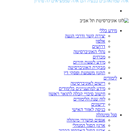
אלה שמתאהבים בבעיה הם אלה שממציאים לה פתרון
מידע כללי
יצירת קשר ודרכי הגעה
אלפון
דרושים
נהלי האוניברסיטה
מכרזים
מידע לשעת חירום
מבקרת האוניברסיטה
תקנון משמעת ופסקי דין
לימודים
רישום לאוניברסיטה
מידע למתעניינים בלימודים
חישוב סיכויי קבלה לתואר ראשון
לוח שנת הלימודים
ידיעונים
כניסה לאזור האישי
סגל ומינהלה
אגפים ומשרדי מינהלה
ארגון הסגל המנהלי
ארגון הסגל האקדמי הבכיר