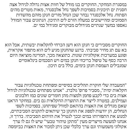
במסגרת המחקר, החוקרים בנו מודל של חוות אצות גדולה לגידול אצה
חסנית ים תיכונית בסמיכות לשפך נחל אלכסנדר, מאות מטרים מהים
הפתוח. נחל אלכסנדר נבחר שכן הנחל מזרים חנקן מזהם מהשדות
הסמוכים ומהיישובים במעלה הזרם לים התיכון. הנתונים עבור המודל
נאספו במשך שנתיים מגידולים מבוקרים ומגידול במי ים.
החוקרים מסבירים כי חנקן הוא דשן הכרחי לחקלאות יבשתית, אבל הוא
בא עם תג מחיר סביבתי. ברגע שהחנקן מגיע לים הוא מתפזר אקראית,
ופוגע במערכות אקולוגיות שונות. כתוצאה מכך, המדינה מוציאה היום
הרבה כסף על טיפול בריכוזי חנקן במים ויש הסכמים בינלאומיים
שמגבילים העמסת חנקן בימים, כולל בים תיכון.
"המעבדה שלי חוקרת תהליכים בסיסיים ומפתחת טכנולוגיות עבור
חקלאות ימית", מסביר פרופ' גולברג. "אנחנו מפתחים טכנולוגיות לגידול
אצות בים כדי לקבע פחמן ולמצות מהן חומרים שונים כמו חלבונים
ועמילנים, במטרה לייצר את התוצרת החקלאית גם בים. במחקר הראנו
שאם מגדלים את האצות בהתאם למודל שפיתחנו, בסמיכות לשפי
הנחלים, הן יודעות לספוג את החנקן כך שיתאים לתקנים הסביבתיים,
למנוע את התפזרותו במים ובכך לנטרל את הזיהום הסביבתי. בדרך זו,
אנחנו למעשה מייצרים מעין "מתקן טיהור טבעי" שיש לו גם לו ערך
אקולוגי משמעותי וגם ערך כלכלי שכן ניתן למכור את האצות כביומסה