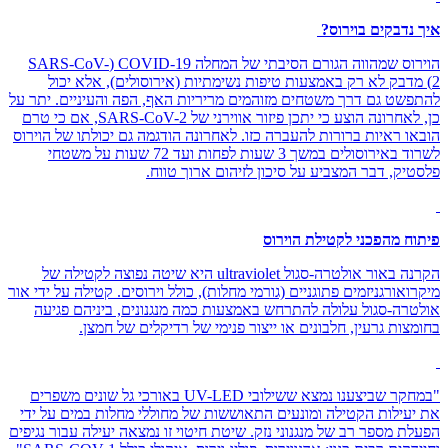
איך נדבקים בוירוס?
הוירוס שמהווה הגורם הסיבתי של המחלה COVID-19 (
SARS-CoV-
2)
מדבק לא רק באמצעות טיפות נשימתיות (אירוסולים), אלא יכול
להתפשט גם דרך משטחים מזוהמים מריריות האף, הפה והעיניים. יתר על
כן, לאחרונה הוצע כי יתכן פיזור אווירני של SARS-CoV-2, אם כי טרם
הובאו ראיות ברורות להעברה כזו. לאחרונה הודגמה גם יכולתו של הוירוס
לשרוד באירוסולים במשך 3 שעות לפחות ועד 72 שעות על משטחי
פלסטיק, דבר המצביע על סיכון לזיהום ארוך טווח.
פיתוח מהפכני לקטילת הוירוס
הקרנה באור אולטרה-סגול
ultraviolet
היא שיטה נפוצה לקטילה של
מיקרואורגניזמים פתוגניים (גורמי מחלות), כולל וירוסים. קטילה על ידי אור
אולטרה-סגול עלולה להתרחש באמצעות כמה מנגנונים, ביניהם פגיעה
בחומצות גרעין, חלבונים או ייצור פנימי של רדיקלים של חמצן.
"במחקר שביצענו נמצא ששילובי
UV-LED
באורכי גל שונים משפרים
את יעילות הקטילה ומונעים התאוששות של מחוללי מחלות במים על ידי
הפעלת מספר רב של מנגנוני נזק.
שיטת חיטוי זו נמצאה יעילה עבור נגיפים