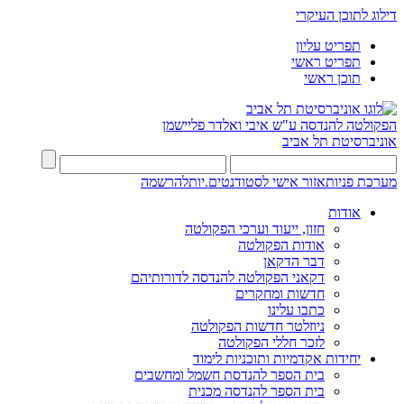
דילוג לתוכן העיקרי
תפריט עליון
תפריט ראשי
תוכן ראשי
הפקולטה להנדסה
ע"ש איבי ואלדר פליישמן
אוניברסיטת תל אביב
מערכת פניות
אזור אישי לסטודנטים.יות
להרשמה
אודות
חזון, ייעוד וערכי הפקולטה
אודות הפקולטה
דבר הדקאן
דקאני הפקולטה להנדסה לדורותיהם
חדשות ומחקרים
כתבו עלינו
ניוזלטר חדשות הפקולטה
לזכר חללי הפקולטה
יחידות אקדמיות ותוכניות לימוד
בית הספר להנדסת חשמל ומחשבים
בית הספר להנדסה מכנית