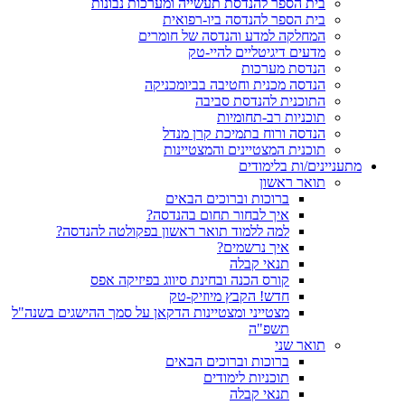
בית הספר להנדסת תעשייה ומערכות נבונות
בית הספר להנדסה ביו-רפואית
המחלקה למדע והנדסה של חומרים
מדעים דיגיטליים להיי-טק
הנדסת מערכות
הנדסה מכנית וחטיבה בביומכניקה
התוכנית להנדסת סביבה
תוכניות רב-תחומיות
הנדסה ורוח בתמיכת קרן מנדל
תוכנית המצטיינים והמצטיינות
מתעניינים/ות בלימודים
תואר ראשון
ברוכות וברוכים הבאים
איך לבחור תחום בהנדסה?
למה ללמוד תואר ראשון בפקולטה להנדסה?
איך נרשמים?
תנאי קבלה
קורס הכנה ובחינת סיווג בפיזיקה אפס
חדש! הקבץ מיוזיק-טק
מצטייני ומצטיינות הדקאן על סמך ההישגים בשנה"ל
תשפ"ה
תואר שני
ברוכות וברוכים הבאים
תוכניות לימודים
תנאי קבלה