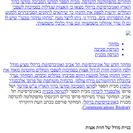
חוקרים מהפקולטה להנדסה, מבית הספר למדעי הסביבה ומדעי כדור
הארץ ואוניברסיטת ברקלי מצאו כי האצות שגדלות בסמיכות לשפכי
הנחלים יודעות לספוג את החנקן כך שיתאים לתקנים הסביבתיים ולמנוע
את התפזרותו בים. בדרך זו, ניתן לייצר מעין "מתקן טיהור טבעי" שיש לו
גם לו ערך אקולוגי משמעותי וגם ערך כלכלי משמעותי.
מחקר
הנדסת סביבה
הנדסה מכנית
מחקר חדש של אוניברסיטת תל אביב ואוניברסיטת ברקלי מציע מודל
ולפיו הקמת חוות לגידול אצות בסמיכות לשפכי הנחלים מקטינה מאוד את
ריכוזי החנקן בנחל ומונעת זיהום סביבתי בנחלים ובימים. המחקר נערך
בהובלת הדוקטורנט מירון צולמן, בהנחיה משותפת של פרופ'
אלכסנדר
גולברג
מבית הספר ל
מדעי הסביבה ומדעי כדור הארץ ע"ש פורטר
ושל
פרופ'
אלכסנדר ליברזון
מבית הספר ל
הנדסה מכנית
באוניברסיטת תל
אביב. המחקר נערך בשיתוף פרופ' בוריס רובינסקי מהפקולטה להנדסה
מכנית ב
אוניברסיטת ברקלי
. המחקר פורסם בכתב העת היוקרתי
.
Communications Biology
בניית מודל של חוות אצות