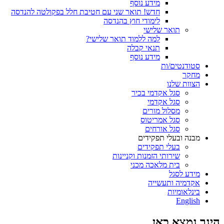
מידע נוסף
חדש! תואר שני עם חטיבת חלל בפקולטה להנדסה
לימודי חוץ בהנדסה
תואר שלישי
למה ללמוד תואר שלישי?
תנאי קבלה
מידע נוסף
סטודנטים/ות
מחקר
הצוות שלנו
סגל אקדמי בכיר
סגל אקדמי
מסלול מורים
סגל אמריטוס
סגל אורחים
מבנה ובעלי תפקידים
בעלי תפקידים
שירותי הזמנות וקניינות
בית מלאכה מכני
מידע לסגל
אקדמיה ותעשייה
בינלאומיות
English
הינך נמצא כאן