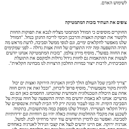
לשימוש האדם.
צופים את העתיד בזכות המתמטיקה
החוקרים מוסיפים כי המודל המתמטי מצליח לנבא את תפוקות החוות
ולקשור את תפוקת האצות והרכבן הכימי לריכוז החנקן בנחל. "המודל
שלנו מאפשר לחקלאים ימיים, וגם לגופי ממשל וסביבה, לדעת מראש מה
תהיה ההשפעה ומה יהיו התוצרים של חוות אצות גדולה – לפני שמקימים
את החווה בפועל", מוסיף מירון צולמן. "בזכות המתמטיקה אנחנו יודעים
לעשות את ההתאמות גם לחוות גידול גדולות ולמקסם את התועלת
הסביבתית, לרבות ייצור כמויות החלבון הרצויות לנו מבחינה חקלאית".
"צריך להבין שכל העולם הולך לכיוון האנרגיה הירוקה ואצות ים יכול
להיות מקור משמעותי", מוסיף פרופ' ליברזון, "ובכל זאת אין היום חווה
אחת עם היכולת הטכנולוגית והמדעית שהוכחנו. החסמים כאן הם גם
מדעיים: אנחנו לא באמת יודעים מה תהיה ההשפעה של חווה ענקית על
הסביבה הימית. זה כמו לעבור מגינת ירק ליד הבית לשדות אינסופיים של
גידול חקלאי תעשייתי. המודל שלנו מספק כמה מהתשובות, בתקווה
לשכנע את מקבלי ההחלטות שחוות כאלה יהיו גם רווחיות וגם ידידותיות
לסביבה. ואפשר גם לדמיין תרחישים עוד יותר מרחיקי לכת. למשל,
אנרגיה ירוקה. אם היינו יודעים לנצל את קצבי הגידול לאנרגיה באחוזים