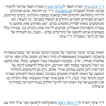
ד"ר אינס צוקר
מבית הספר ל
הנדסה מכנית
ומבית הספר פורטר ללימודי
סביבה ומנהל המעבדה
ZuckerLab
, ד"ר ינון יחזקאל, אינם ממתינים
לירידה בתחלואה ולוקחים חלק במאבק במגפת הקורונה. בימים כתיקונם,
השניים מפתחים חומרים ותהליכים לטיפול בסביבה. בין השאר, הם
משתמשים באוזון לפירוק מזהמים במים. "אנו מפיקים אוזון מחמצן גזי
בעזרת התפרקות חשמלית, ומגיעים לריכוזי אוזון גבוהים בגז, שבדרך-כלל
משמשים אותנו לחמצון של כימיקלים במים – וכעת, גם לקטילה של
יצורים חיים", מסבירה ד"ר צוקר.
האוזון בעיקר מוזכר בהקשר של שכבת ההגנה שהוא יוצר בסטרטוספירה
(השכבה האמצעית באטמוספירת כדור הארץ), המגנה עלינו מפני קרינה
אולטרה סגולה - UV - מסוכנת הנמצאת באור השמש. ככלל, אוזון נחשב
כגז רעיל וכשנוצר בסמוך לפני הקרקע, הוא עלול להשפיע לרעה על
הבריאות ולכן נחשב כמזהם אוויר. אולם, ניתן גם להשתמש ביכולות
החמצון של האוזון להסרת מזהמים בסביבה באופן בטוח לשימוש בעזרת
תכנון הנדסי יעיל. כעת, ד"ר אינס צוקר וצוות המעבדה שלה הוכיחו גם
את הפוטנציאל של האוזון הגזי לחיטוי חללים מנגיף הקורונה במהירות
וביעילות.
ד"ר צוקר חברה ל
ד"ר משה דסאו
מהפקולטה לרפואה בבר אילן ויחד עם