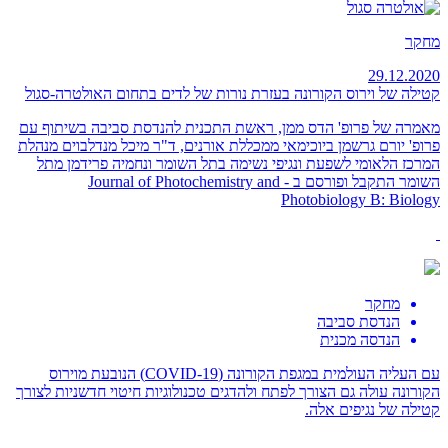
מחקר
29.12.2020
קטילה של וירוס הקורונה בעזרת נורות של לדים בתחום האולטרה-סגול
מאמרה של פרופ' הדס ממן, ראשת התכנית להנדסת סביבה בשיתוף עם
פרופ' יורם גרשמן ביוכימאי ממכללת אורנים, ד"ר מיכל מנדלבוים מנהלת
המרכז הלאומי לשפעת ונגיפי נשימה בתל השומר ונחמיה פרידמן מתל
השומר התקבל ופורסם ב - Journal of Photochemistry and
Photobiology B: Biology
מחקר
הנדסת סביבה
הנדסה מכנית
עם העליה העולמית במגפת הקורונה (
COVID-19
) הנובעת מוירוס
הקורונה עולה גם הצורך לפתח ולהדגים טכנולוגיות חיטוי חדשניות לצורך
קטילה של נגיפים אלה.