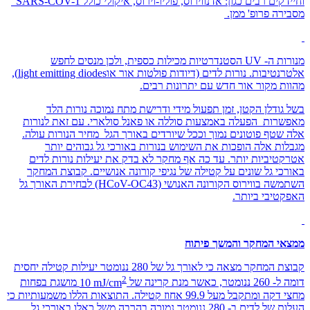
וחיידקים רבים כגון: אדנווירוס, פוליו-וירוס, איקולי כולל
SARS-COV-1"
מסבירה פרופ' ממן.
מנורות ה-
UV
הסטנדרטיות מכילות כספית, ולכן מנסים לחפש
אלטרנטיבות. נורות לדים (דיודות פולטות אור או
light emitting diodes
),
מהוות מקור אור חדש עם יתרונות רבים.
בשל גודלן הקטן, זמן תפעול מידי ודרישת מתח נמוכה נורות הלד
מאפשרות הפעלה באמצעות סוללה או פאנל סולארי. עם זאת לנורות
אלה שטף פוטונים נמוך וככל שיורדים באורך הגל מחיר הנורות עולה.
מגבלות אלה הופכות את השימוש בנורות באורכי גל גבוהים יותר
אטרקטיביות יותר. עד כה אף מחקר לא בדק את יעילות נורות לדים
באורכי גל שונים על קטילה של נגיפי קורונה אנושיים. קבוצת המחקר
השתמשה בווירוס הקורונה האנושי
(HCoV-OC43)
לבחירת האורך גל
האפקטיבי ביותר.
ממצאי המחקר והמשך פיתוח
קבוצת המחקר מצאה כי לאורך גל של 280 ננומטר יעילות קטילה יחסית
2
דומה ל- 260 ננומטר, כאשר מנת קרינה של
10 mJ/cm
מושגת בפחות
מחצי דקה ומתקבל מעל
99.9
אחוז קטילה. התוצאות הללו משמעותיות כי
העלות של לדים ב- 280 ננומטר נמוכה בהרבה משל כאלו באורכי גל