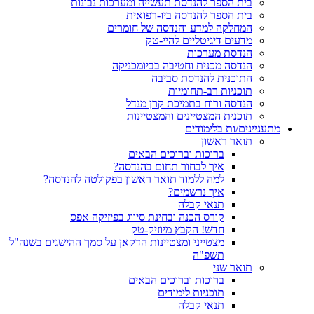
בית הספר להנדסת תעשייה ומערכות נבונות
בית הספר להנדסה ביו-רפואית
המחלקה למדע והנדסה של חומרים
מדעים דיגיטליים להיי-טק
הנדסת מערכות
הנדסה מכנית וחטיבה בביומכניקה
התוכנית להנדסת סביבה
תוכניות רב-תחומיות
הנדסה ורוח בתמיכת קרן מנדל
תוכנית המצטיינים והמצטיינות
מתעניינים/ות בלימודים
תואר ראשון
ברוכות וברוכים הבאים
איך לבחור תחום בהנדסה?
למה ללמוד תואר ראשון בפקולטה להנדסה?
איך נרשמים?
תנאי קבלה
קורס הכנה ובחינת סיווג בפיזיקה אפס
חדש! הקבץ מיוזיק-טק
מצטייני ומצטיינות הדקאן על סמך ההישגים בשנה"ל
תשפ"ה
תואר שני
ברוכות וברוכים הבאים
תוכניות לימודים
תנאי קבלה