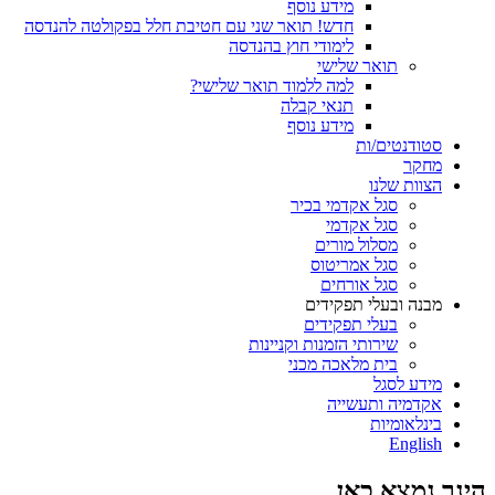
מידע נוסף
חדש! תואר שני עם חטיבת חלל בפקולטה להנדסה
לימודי חוץ בהנדסה
תואר שלישי
למה ללמוד תואר שלישי?
תנאי קבלה
מידע נוסף
סטודנטים/ות
מחקר
הצוות שלנו
סגל אקדמי בכיר
סגל אקדמי
מסלול מורים
סגל אמריטוס
סגל אורחים
מבנה ובעלי תפקידים
בעלי תפקידים
שירותי הזמנות וקניינות
בית מלאכה מכני
מידע לסגל
אקדמיה ותעשייה
בינלאומיות
English
הינך נמצא כאן