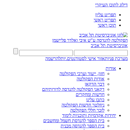
דילוג לתוכן העיקרי
תפריט עליון
תפריט ראשי
תוכן ראשי
הפקולטה להנדסה
ע"ש איבי ואלדר פליישמן
אוניברסיטת תל אביב
מערכת פניות
אזור אישי לסטודנטים.יות
להרשמה
אודות
חזון, ייעוד וערכי הפקולטה
אודות הפקולטה
דבר הדקאן
דקאני הפקולטה להנדסה לדורותיהם
חדשות ומחקרים
כתבו עלינו
ניוזלטר חדשות הפקולטה
לזכר חללי הפקולטה
יחידות אקדמיות ותוכניות לימוד
בית הספר להנדסת חשמל ומחשבים
בית הספר להנדסה מכנית