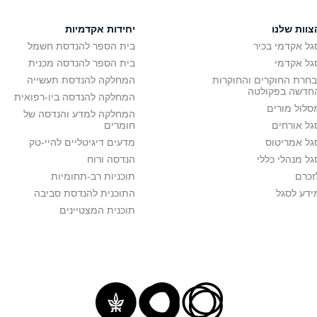
צוות שלנו
יחידות אקדמיות
גל אקדמי בכיר
בית הספר להנדסת חשמל
גל אקדמי
בית הספר להנדסה מכנית
בחרת החוקרים והחוקרות
המחלקה להנדסת תעשייה
חדשה בפקולטה
המחלקה להנדסה ביו-רפואית
סלול מורים
המחלקה למדע והנדסה של
גל אורחים
חומרים
גל אמריטוס
מדעים דיגיטליים להיי-טק
גל מנהלי כללי
הנדסה ורוח
זכרם
תוכניות רב-תחומיות
ידע לסגל
התוכנית להנדסת סביבה
תוכנית המצטיינים