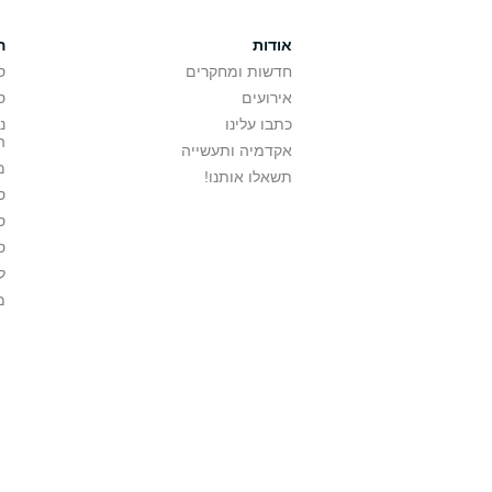
אודות
ה
חדשות ומחקרים
ס
אירועים
ס
כתבו עלינו
נ
ה
אקדמיה ותעשייה
מ
תשאלו אותנו!
ס
ס
ס
ל
מ