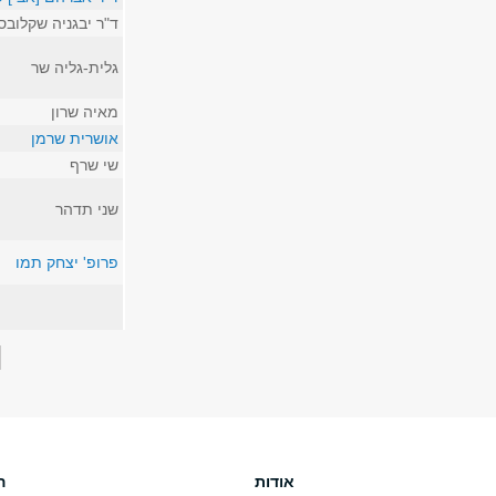
ד"ר יבגניה שקלובס
גלית-גליה שר
מאיה שרון
אושרית שרמן
שי שרף
שני תדהר
פרופ' יצחק תמו
עמודים
אודות
ה