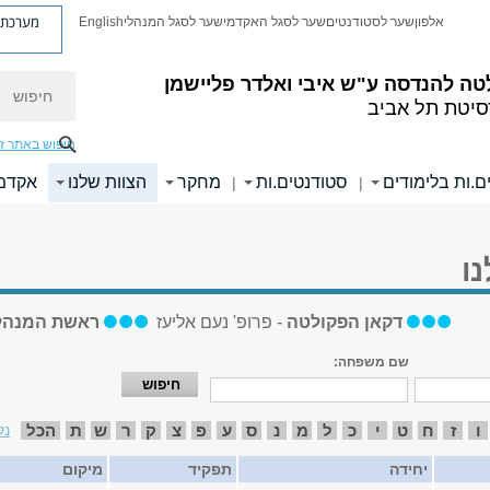
מערכת פ
אלפון
שער לסטודנטים
שער לסגל האקדמי
שער לסגל המנהלי
English
חיפוש
טה להנדסה
ע"ש איבי ואלדר פליישמן
סיטת תל אביב
חיפוש באתר ז
ם.ות בלימודים
סטודנטים.ות
מחקר
הצוות שלנו
אקדמי
|
|
ו
דקאן הפקולטה
- פרופ' נעם אליעז
ראשת המנהל
שם משפחה:
ו
ז
ח
ט
י
כ
ל
מ
נ
ס
ע
פ
צ
ק
ר
ש
ת
הכל
נק
יחידה
תפקיד
מיקום