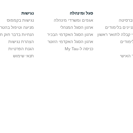
סגל ומינהלה
נגישות
יברסיטה
אגפים ומשרדי מינהלה
נגישות בקמפוס
יינים בלימודים
ארגון הסגל המנהלי
מניעה וטיפול בהטר
י קבלה לתואר ראשון
ארגון הסגל האקדמי הבכיר
הנחיות בדבר חוק ח
ימודים
ארגון הסגל האקדמי הזוטר
הצהרת נגישות
כניסה ל-My Tau
הגנת הפרטיות
 האישי
תנאי שימוש