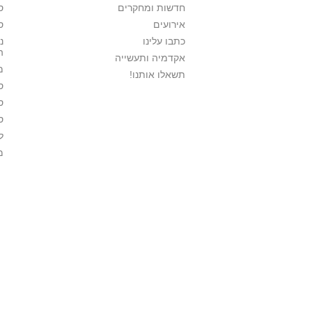
חדשות ומחקרים
ס
אירועים
ס
כתבו עלינו
נ
ה
אקדמיה ותעשייה
מ
תשאלו אותנו!
ס
ס
ס
ל
מ