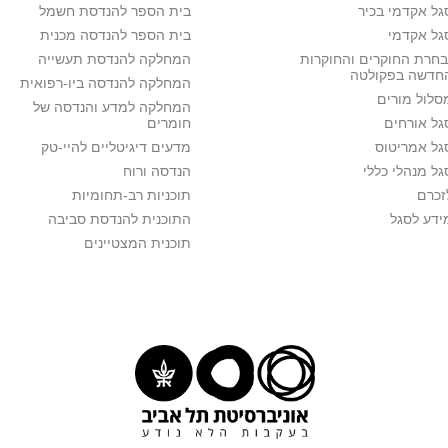
גל אקדמי בכיר
בית הספר להנדסת חשמל
גל אקדמי
בית הספר להנדסה מכנית
בחרת החוקרים והחוקרות
המחלקה להנדסת תעשייה
חדשה בפקולטה
המחלקה להנדסה ביו-רפואית
סלול מורים
המחלקה למדע והנדסה של
גל אורחים
חומרים
גל אמריטוס
מדעים דיגיטליים להיי-טק
גל מנהלי כללי
הנדסה ורוח
זכרם
תוכניות רב-תחומיות
ידע לסגל
התוכנית להנדסת סביבה
תוכנית המצטיינים