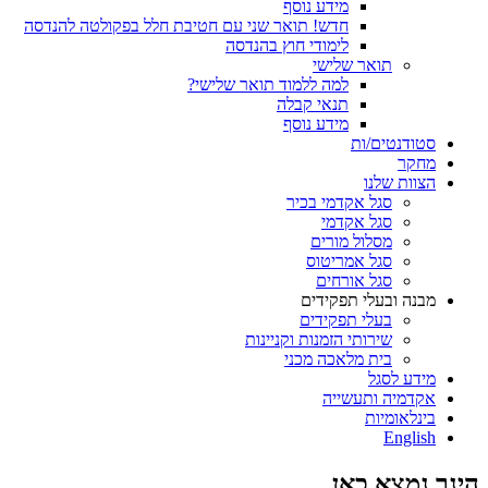
מידע נוסף
חדש! תואר שני עם חטיבת חלל בפקולטה להנדסה
לימודי חוץ בהנדסה
תואר שלישי
למה ללמוד תואר שלישי?
תנאי קבלה
מידע נוסף
סטודנטים/ות
מחקר
הצוות שלנו
סגל אקדמי בכיר
סגל אקדמי
מסלול מורים
סגל אמריטוס
סגל אורחים
מבנה ובעלי תפקידים
בעלי תפקידים
שירותי הזמנות וקניינות
בית מלאכה מכני
מידע לסגל
אקדמיה ותעשייה
בינלאומיות
English
הינך נמצא כאן