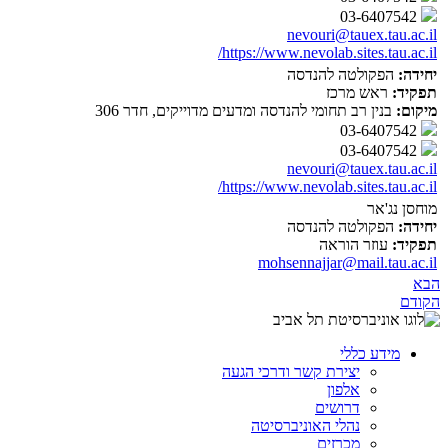
03-6407542
nevouri@tauex.tau.ac.il
https://www.nevolab.sites.tau.ac.il/
יחידה:
הפקולטה להנדסה
תפקיד:
ראש מרכז
מיקום:
בנין רב תחומי להנדסה ומדעים מדוייקים, חדר 306
03-6407542
03-6407542
nevouri@tauex.tau.ac.il
https://www.nevolab.sites.tau.ac.il/
מוחסן נג'אר
יחידה:
הפקולטה להנדסה
תפקיד:
עוזר הוראה
mohsennajjar@mail.tau.ac.il
הבא
הקודם
מידע כללי
יצירת קשר ודרכי הגעה
אלפון
דרושים
נהלי האוניברסיטה
מכרזים