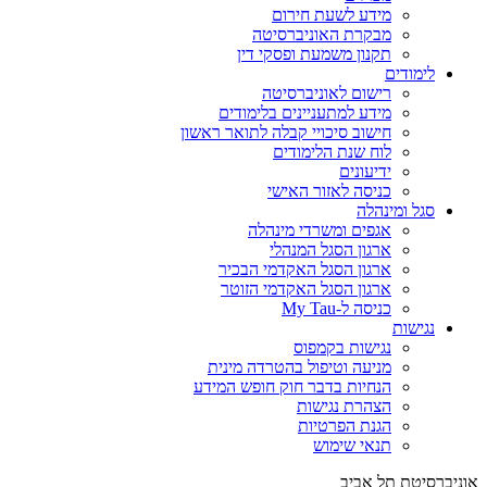
מידע לשעת חירום
מבקרת האוניברסיטה
תקנון משמעת ופסקי דין
לימודים
רישום לאוניברסיטה
מידע למתעניינים בלימודים
חישוב סיכויי קבלה לתואר ראשון
לוח שנת הלימודים
ידיעונים
כניסה לאזור האישי
סגל ומינהלה
אגפים ומשרדי מינהלה
ארגון הסגל המנהלי
ארגון הסגל האקדמי הבכיר
ארגון הסגל האקדמי הזוטר
כניסה ל-My Tau
נגישות
נגישות בקמפוס
מניעה וטיפול בהטרדה מינית
הנחיות בדבר חוק חופש המידע
הצהרת נגישות
הגנת הפרטיות
תנאי שימוש
אוניברסיטת תל אביב