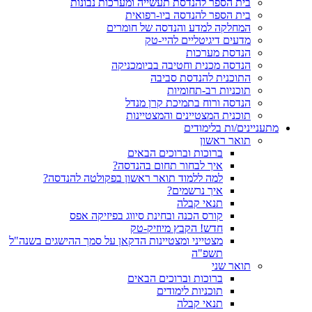
בית הספר להנדסת תעשייה ומערכות נבונות
בית הספר להנדסה ביו-רפואית
המחלקה למדע והנדסה של חומרים
מדעים דיגיטליים להיי-טק
הנדסת מערכות
הנדסה מכנית וחטיבה בביומכניקה
התוכנית להנדסת סביבה
תוכניות רב-תחומיות
הנדסה ורוח בתמיכת קרן מנדל
תוכנית המצטיינים והמצטיינות
מתעניינים/ות בלימודים
תואר ראשון
ברוכות וברוכים הבאים
איך לבחור תחום בהנדסה?
למה ללמוד תואר ראשון בפקולטה להנדסה?
איך נרשמים?
תנאי קבלה
קורס הכנה ובחינת סיווג בפיזיקה אפס
חדש! הקבץ מיוזיק-טק
מצטייני ומצטיינות הדקאן על סמך ההישגים בשנה"ל
תשפ"ה
תואר שני
ברוכות וברוכים הבאים
תוכניות לימודים
תנאי קבלה