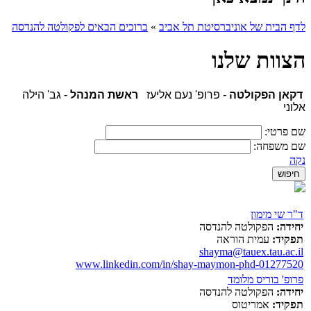
לדף הבית של אוניברסיטת תל אביב
»
ברוכים הבאים לפקולטה להנדסה
הצוות שלנו
דקאן הפקולטה
- פרופ' נעם אליעז
ראשת המנהל
- גב' הילה
אלוני
שם פרטי:
שם משפחה:
נקה
ד"ר שי מימון
יחידה:
הפקולטה להנדסה
תפקיד:
עמית הוראה
shayma@tauex.tau.ac.il
www.linkedin.com/in/shay-maymon-phd-01277520
פרופ' בוריס מלומד
יחידה:
הפקולטה להנדסה
תפקיד:
אמריטוס