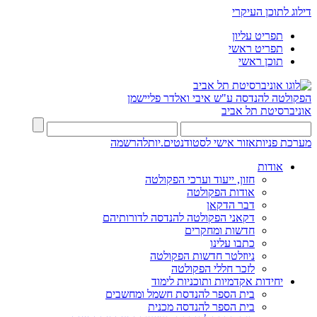
דילוג לתוכן העיקרי
תפריט עליון
תפריט ראשי
תוכן ראשי
הפקולטה להנדסה
ע"ש איבי ואלדר פליישמן
אוניברסיטת תל אביב
מערכת פניות
אזור אישי לסטודנטים.יות
להרשמה
אודות
חזון, ייעוד וערכי הפקולטה
אודות הפקולטה
דבר הדקאן
דקאני הפקולטה להנדסה לדורותיהם
חדשות ומחקרים
כתבו עלינו
ניוזלטר חדשות הפקולטה
לזכר חללי הפקולטה
יחידות אקדמיות ותוכניות לימוד
בית הספר להנדסת חשמל ומחשבים
בית הספר להנדסה מכנית