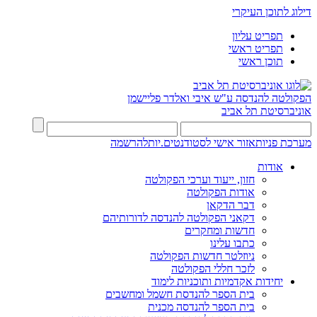
דילוג לתוכן העיקרי
תפריט עליון
תפריט ראשי
תוכן ראשי
הפקולטה להנדסה
ע"ש איבי ואלדר פליישמן
אוניברסיטת תל אביב
מערכת פניות
אזור אישי לסטודנטים.יות
להרשמה
אודות
חזון, ייעוד וערכי הפקולטה
אודות הפקולטה
דבר הדקאן
דקאני הפקולטה להנדסה לדורותיהם
חדשות ומחקרים
כתבו עלינו
ניוזלטר חדשות הפקולטה
לזכר חללי הפקולטה
יחידות אקדמיות ותוכניות לימוד
בית הספר להנדסת חשמל ומחשבים
בית הספר להנדסה מכנית