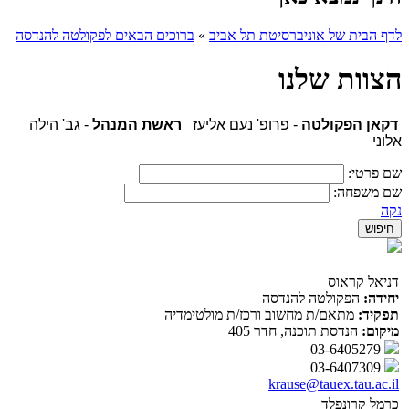
לדף הבית של אוניברסיטת תל אביב
»
ברוכים הבאים לפקולטה להנדסה
הצוות שלנו
דקאן הפקולטה
- פרופ' נעם אליעז
ראשת המנהל
- גב' הילה
אלוני
שם פרטי:
שם משפחה:
נקה
דניאל קראוס
יחידה:
הפקולטה להנדסה
תפקיד:
מתאם/ת מחשוב ורכז/ת מולטימדיה
מיקום:
הנדסת תוכנה, חדר 405
03-6405279
03-6407309
krause@tauex.tau.ac.il
כרמל קרונפלד