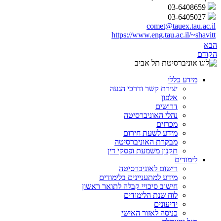
03-6408659
03-6405027
comet@tauex.tau.ac.il
https://www.eng.tau.ac.il/~shavitt
הבא
הקודם
מידע כללי
יצירת קשר ודרכי הגעה
אלפון
דרושים
נהלי האוניברסיטה
מכרזים
מידע לשעת חירום
מבקרת האוניברסיטה
תקנון משמעת ופסקי דין
לימודים
רישום לאוניברסיטה
מידע למתעניינים בלימודים
חישוב סיכויי קבלה לתואר ראשון
לוח שנת הלימודים
ידיעונים
כניסה לאזור האישי