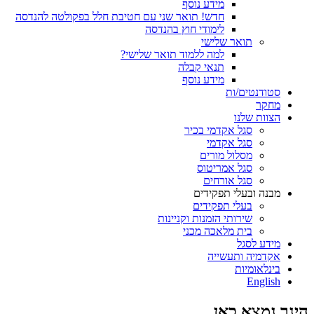
מידע נוסף
חדש! תואר שני עם חטיבת חלל בפקולטה להנדסה
לימודי חוץ בהנדסה
תואר שלישי
למה ללמוד תואר שלישי?
תנאי קבלה
מידע נוסף
סטודנטים/ות
מחקר
הצוות שלנו
סגל אקדמי בכיר
סגל אקדמי
מסלול מורים
סגל אמריטוס
סגל אורחים
מבנה ובעלי תפקידים
בעלי תפקידים
שירותי הזמנות וקניינות
בית מלאכה מכני
מידע לסגל
אקדמיה ותעשייה
בינלאומיות
English
הינך נמצא כאן