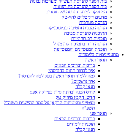
בית הספר להנדסת תעשייה ומערכות נבונות
בית הספר להנדסה ביו-רפואית
המחלקה למדע והנדסה של חומרים
מדעים דיגיטליים להיי-טק
הנדסת מערכות
הנדסה מכנית וחטיבה בביומכניקה
התוכנית להנדסת סביבה
תוכניות רב-תחומיות
הנדסה ורוח בתמיכת קרן מנדל
תוכנית המצטיינים והמצטיינות
מתעניינים/ות בלימודים
תואר ראשון
ברוכות וברוכים הבאים
איך לבחור תחום בהנדסה?
למה ללמוד תואר ראשון בפקולטה להנדסה?
איך נרשמים?
תנאי קבלה
קורס הכנה ובחינת סיווג בפיזיקה אפס
חדש! הקבץ מיוזיק-טק
מצטייני ומצטיינות הדקאן על סמך ההישגים בשנה"ל
תשפ"ה
תואר שני
ברוכות וברוכים הבאים
תוכניות לימודים
תנאי קבלה