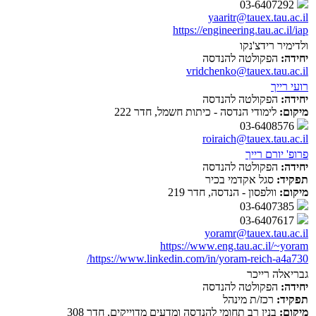
03-6407292
yaaritr@tauex.tau.ac.il
https://engineering.tau.ac.il/iap
ולדימיר רידצ'נקו
יחידה:
הפקולטה להנדסה
vridchenko@tauex.tau.ac.il
רועי רייך
יחידה:
הפקולטה להנדסה
מיקום:
לימודי הנדסה - כיתות חשמל, חדר 222
03-6408576
roiraich@tauex.tau.ac.il
פרופ' יורם רייך
יחידה:
הפקולטה להנדסה
תפקיד:
סגל אקדמי בכיר
מיקום:
וולפסון - הנדסה, חדר 219
03-6407385
03-6407617
yoramr@tauex.tau.ac.il
https://www.eng.tau.ac.il/~yoram
https://www.linkedin.com/in/yoram-reich-a4a730/
גבריאלה רייכר
יחידה:
הפקולטה להנדסה
תפקיד:
רכז/ת מינהל
מיקום:
בנין רב תחומי להנדסה ומדעים מדוייקים, חדר 308