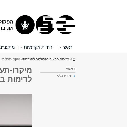
תוכן
תפריט
עליון
ראשי
הפקול
אוניבר
ראשי
יחידות אקדמיות
מתענייני
|
|
הינך נמצא כאן
>
ברוכים הבאים לפקולטה להנדסה
> מיקרו-תעלות ו
מיקרו-תעל
ראשי
מידע כללי
לדימות בי