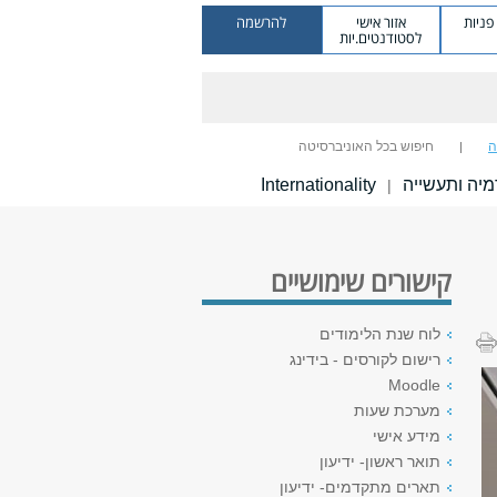
ניות
אזור אישי
להרשמה
לסטודנטים.יות
ה
חיפוש בכל האוניברסיטה
יה ותעשייה
Internationality
|
קישורים שימושיים
לוח שנת הלימודים
רישום לקורסים - בידינג
Moodle
מערכת שעות
מידע אישי
תואר ראשון- ידיעון
תארים מתקדמים- ידיעון