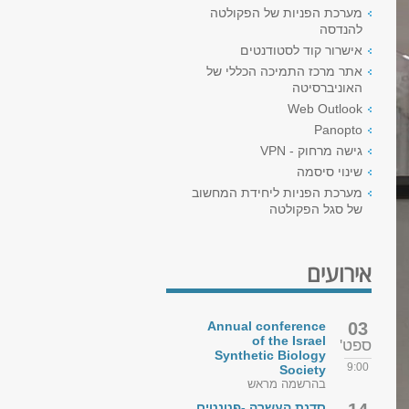
מערכת הפניות של הפקולטה
להנדסה
אישרור קוד לסטודנטים
אתר מרכז התמיכה הכללי של
האוניברסיטה
Web Outlook
Panopto
גישה מרחוק - VPN
שינוי סיסמה
מערכת הפניות ליחידת המחשוב
של סגל הפקולטה
אירועים
Annual conference
03
of the Israel
ספט'
Synthetic Biology
9:00
Society
בהרשמה מראש
סדנת העשרה -פטנטים