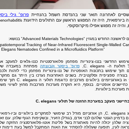
סיים לאחרונה
תואר שני בהנדסת חשמל בהנחיית
פרופ׳ גילי ביסק
ביורפואית, היה זה המפגש הראשון עם התולעים הידועות
enorhabditis
, והיה זה מפגש אפילו מיקרוסקופי.
גזין “Advanced Materials Technologies” בנושא:
patiotemporal Tracking of Near-Infrared Fluorescent Single-Walled C
 Elegans Nematodes Confined in a Microfluidics Platform”
וש החדשני בננו-צינוריות מפחמן פלואורסנטיות כננו-גלאים למעקב אח
 ה- C. elegans,
פרופ' ביסקר וקבוצתה
מפתחת במעבדה של
ים תוך שימוש בתכונות האופטיות של ננו-צינוריות מפחמן כדי לזהות ולכ
ת בצורה ספציפית וסלקטיבית. בשנים האחרונות נערכו בין היתר גם מחקר
בנושאי דימות in vivo באורגניזמים ביולוגים מורכבים כדוגמת תולעי ה gans
ן כחיישנים אופטיים. בנוסף, היא חוקרת מערכות מורכבות מחוץ לשיווי מש
מערכות ביולוגיות.
יישני מעקב במערכת ההזנה של תולעי C. elegans
תולעי נמטודה מסוג C. elegans, הן אורגניזם מודל רב שימושי למחקרים ביולוגיים וביו-רפוא
בדמיון הגנטי שלהם לבני אדם, בגודלן הזעיר, ובשקיפות הגוף שלהן. עם זא
ציה שלהן יכולה להיות מאתגרת בשל פליטת אוטו-פלואורסנציה החזקה שלה
הנראה לעין, תופעה שעלולה להסתיר את האות המתקבל למשל בעת דימות ש