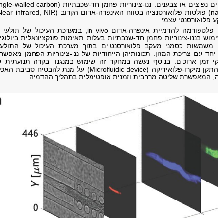
חלבונים פלואורסנטים נפוצים או צבענים. ננו-צינוריות פחמן חד-שכבתיות (lled carbon
ע פלואורסנטי עצמי.
ושה שימוש בננו-צינוריות פחמן חד-שכבתיות בעלות תאימות פונקציונאלית ביולוגי
מן משמשות כסמני מעקב פלואורסנטיים בתוך מערכת העיכול של התולעת
חד עם צריכת המזון. תכונותיהן הייחודיות של ננו-צינוריות הפחמן מאפשר
י זמן ארוכים. בנוסף נעשה במחקר זה שימוש במנגנון בקרה תנועתית ש
התולעים על בסיס התקן מיקרו-פלואידיקה (Microfluidic device) על מנת להבטיח סביבת 
ה, המאפשרת שליטה מרחבית וזמנית אופטימלית בתהליך ההדמיה.