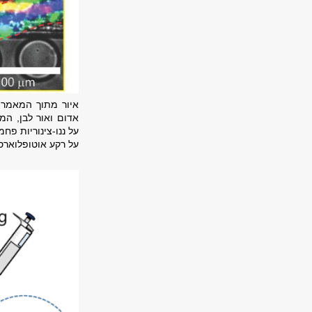
איור מתוך המאמר
אדום ואור לבן,
המר
על ננו-צינוריות פחמ
על רקע אוטופלוארס