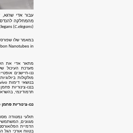
עבור אדי שרגא,
ש
מהמחלקה להנדסה 
Elegans (
C.elegans
)
במאמר שלו שפורסם לראשונה החודש במ
arbon Nanotubes in
מתאר אדי את השימ
מערכת העיכול של תולעת
ננו-חיישנים אופטי
מולקולות ביולוגיו
בננו-צינוריות פחמ
תרמודינמי, בהשראת 
ננו-צינוריות פחמן כח
מגוונים, המשתמשים 
הדמיית הפלואורסנ
בטווח אורכי הגל 