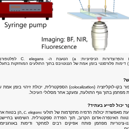
בתמונה: המערכת והפרוצדורות הניסיוניות: a) הטענת ה- . elegans
המיקרופלואידית. b) דימות פלורסנטי בזמן אמת של הננוטויבס בתוך התולעים המוחזקות בתעל
ש?
ר בקו-לוקליזציה (
) הספקטרלית, יכולת זיהוי בזמן אמת ש
colocalization
ות מפחמן בתוך גוף התולעת, ומעקב אחר מסלולי העיכול.
יכול לסייע בעתיד?
ת מאפשרת יכולות הדמיה מתקדמות של תולעי
,הן בטווח אר
C. elegans
טווח האינפרה-אדום הקרוב, תוך הפרדה ספקטרלית. השימוש בחיישני
-צינוריות מפחמן פותח אפיקים רבים למחקר ודימות באורגניזמי
ם.