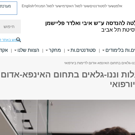
מערכת פ
אלפון
שער לסטודנטים
שער לסגל האקדמי
שער לסגל המנהלי
English
חיפוש
טה להנדסה
ע"ש איבי ואלדר פליישמן
סיטת תל אביב
חיפוש באתר ז
ם.ות בלימודים
סטודנטים.ות
מחקר
הצוות שלנו
אקדמ
|
|
|
|
ננו-גלאים בתחום האינפא-אדום לדימות ביורפואי
ות וננו-גלאים בתחום האינפא-אדום
ורפואי