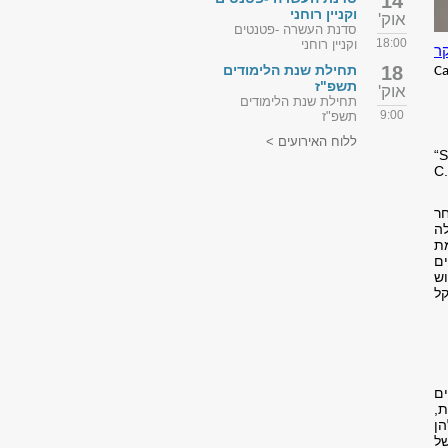
14
וקניין רוחני
אוק'
סדנת העשרה -פטנטים
18:00
וקניין רוחני
ר
18
תחילת שנת הלימודים
Ca
תשפ"ז
אוק'
תחילת שנת הלימודים
9:00
תשפ"ז
ללוח האירועים >
“S
C.
ר
ה
מת
ים
C. ele תוך שימוש
קל
יים
ת,
ן
ל