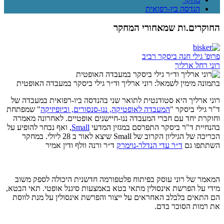
הנדסה ביו-רפואית
החוקרים.ות שמאחורי המחקר
פרופ' גילי חנה ביסקר רביב
רוני רחל ארליך
בתמונה מימין לשמאל: רוני ארליך וד״ר גילי ביסקר במעבדה האופטית
רוני ארליך היא סטודנטית לתואר שני בהנדסה ביו-רפואית במעבדה של
ד"ר גילי ביסקר "
המעבדה לאופטיקה, ננו-סנסורים, וביופיזיקה
" שמפתחת
וחוקרת יחד עם חברי המעבדה ננו-חיישנים אופטיים. לאחרונה מאמרה
בהנחיית ד"ר ביסקר התפרסם במגזין המדעי
Small
, ואף נבחר להופיע על
הכריכה של הגיליון הקרוב של
Small
שיצא לאור ב 28 ליולי.
במחקר
השתתפו גם
ד״ר עדי הנדלר-נוימרק
ד״ר ורנה וולף ודין אמיר
המאמר של רוני עוסק בפיתוח פלטפורמה חדשנית היכולה לספק משוב
מידי על הפרשת אינסולין מתאי בטא באמצעות סיגנל אופטי. תאי הבטא,
הם התאים בלבלב האחראים על ייצור והפרשת אינסולין על מנת לווסת
את רמות הסוכר בדם.