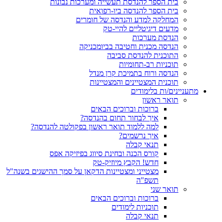
בית הספר להנדסת תעשייה ומערכות נבונות
בית הספר להנדסה ביו-רפואית
המחלקה למדע והנדסה של חומרים
מדעים דיגיטליים להיי-טק
הנדסת מערכות
הנדסה מכנית וחטיבה בביומכניקה
התוכנית להנדסת סביבה
תוכניות רב-תחומיות
הנדסה ורוח בתמיכת קרן מנדל
תוכנית המצטיינים והמצטיינות
מתעניינים/ות בלימודים
תואר ראשון
ברוכות וברוכים הבאים
איך לבחור תחום בהנדסה?
למה ללמוד תואר ראשון בפקולטה להנדסה?
איך נרשמים?
תנאי קבלה
קורס הכנה ובחינת סיווג בפיזיקה אפס
חדש! הקבץ מיוזיק-טק
מצטייני ומצטיינות הדקאן על סמך ההישגים בשנה"ל
תשפ"ה
תואר שני
ברוכות וברוכים הבאים
תוכניות לימודים
תנאי קבלה