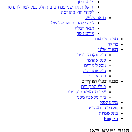
מידע נוסף
חדש! תואר שני עם חטיבת חלל בפקולטה להנדסה
לימודי חוץ בהנדסה
תואר שלישי
למה ללמוד תואר שלישי?
תנאי קבלה
מידע נוסף
סטודנטים/ות
מחקר
הצוות שלנו
סגל אקדמי בכיר
סגל אקדמי
מסלול מורים
סגל אמריטוס
סגל אורחים
מבנה ובעלי תפקידים
בעלי תפקידים
שירותי הזמנות וקניינות
בית מלאכה מכני
מידע לסגל
אקדמיה ותעשייה
בינלאומיות
English
הינך נמצא כאן