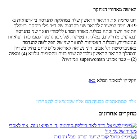
האישה מאחורי המחקר
רוני סיימה את התואר הראשון שלה במחלקה להנדסה ביו-רפואית ב-
2019 ומיד המשיכה לתואר שני בקבוצה של ד״ר גילי ביסקר. במהלך
התואר השני זכתה במלגת משרד המדע ללימודי תואר שני בהנדסה
ובמדעים מדוייקים, במלגת הצטיינות של מכון גרטנר למערכות רפואיות
ננומטריות, ובמלגת הצטיינות לתואר שני של הפקולטה להנדסה
באוניברסיטת תל אביב. רוני נשואה לאריאל מ"פ לוחם בחיל בשריון
ובמהלך התואר הראשון נולדו לה שתי בנות מקסימות עלמא (4) ומאיה
(2) – כבר אמרנו
superwoman
אמיתית?
הקליקו למאמר המלא
כאן
.
אלה שמתאהבים בבעיה הם אלה שממציאים לה פתרון
מחקרים אחרונים
מנהור של גלי קול