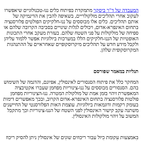
המעבדה של ד"ר ביסקר
מתמקדת בפיתוח כלים ננו-טכנולוגיים שיאפשרו
לעקוב אחרי תהליכים מולקולריים, בשאיפה להבין את הדינמיקה של
אותם תהליכים. כלים אלו מבוססים על ננו-חלקיקים הפולטים פלורסנציה
בתחום האינפרא-אדום, ויכולים לגלות שינויים בסביבה הקרובה שלהם או
ספיחה של מולקולות על פני השטח שלהם. בעזרת מעקב אחרי התכונות
האופטיות של הננו-חלקיקים הללו במערכות ביולוגיות אפשר ללמוד עליהן
ולקבל מידע חדש על תהליכים מיקרוסקופיים שאחראיים על ההתנהגות
המקרוסקופית שלהן.
תגליות במאמר שפורסם
המחקר כלל את פיתוח הסנסורים לאינסולין, אפיונם, והדגמה של השימוש
בהם. הסנסורים מבוססים על ננו-צינוריות מפחמן שעברו אקטיבציה
המאפשרת זיהוי בזמן אמת של מולקולת המטרה. ננו-הצינוריות מפחמן
פולטות פלורסנציה בתחום האינפרא-אדום הקרוב, ובכך מאפשרים דימות
בעומק רקמות ודוגמאות ביולוגיות. עוצמת האות הפלורסנטי של החיישנים
משתנה עקב קישור האינסולין לפני השטח של הננו-צינוריות וכך מתקבל
המשוב על זיהוי מולקולות האינסולין.
באמצעות עקומת כיול עבור ריכוזים שונים של אינסולין ניתן להסיק ריכוז