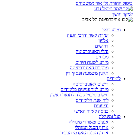
ביטול החזרת גלי אור ממשטחים
למקד חושך
מידע כללי
יצירת קשר ודרכי הגעה
אלפון
דרושים
נהלי האוניברסיטה
מכרזים
מידע לשעת חירום
מבקרת האוניברסיטה
תקנון משמעת ופסקי דין
לימודים
רישום לאוניברסיטה
מידע למתעניינים בלימודים
חישוב סיכויי קבלה לתואר ראשון
לוח שנת הלימודים
ידיעונים
כניסה לאזור האישי
סגל ומינהלה
אגפים ומשרדי מינהלה
ארגון הסגל המנהלי
ארגון הסגל האקדמי הבכיר