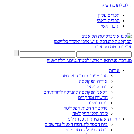
דילוג לתוכן העיקרי
תפריט עליון
תפריט ראשי
תוכן ראשי
הפקולטה להנדסה
ע"ש איבי ואלדר פליישמן
אוניברסיטת תל אביב
מערכת פניות
אזור אישי לסטודנטים.יות
להרשמה
אודות
חזון, ייעוד וערכי הפקולטה
אודות הפקולטה
דבר הדקאן
דקאני הפקולטה להנדסה לדורותיהם
חדשות ומחקרים
כתבו עלינו
ניוזלטר חדשות הפקולטה
לזכר חללי הפקולטה
יחידות אקדמיות ותוכניות לימוד
בית הספר להנדסת חשמל ומחשבים
בית הספר להנדסה מכנית