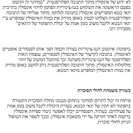
לא ידוע של אינסולין מתוך התגובה הפלורסנטית. "במחקר זה הדגמנו
בפעם הראשונה את השימוש בננו-צינוריות הפחמן לזיהוי אינסולין בתרבית
תאי בטא המפרישים אינסולין בתגובה לגלוקוז. מתוך אנליזה של התגובה
הפלורסנטית הצלחנו לכמת באופן מדויק את כמות האינסולין שמופרש ע"י
תאי הבטא ולקבל משוב בזמן אמת על יכולת התפקוד של התאים"
מסבירה רוני.
בתמונה: איקטוב הננו-צינוריות בצורה חכמה הפך אותן לסנסורים אופטיים
לאינסולין. בתגובה לקישור של האינסולין לסנסורים, עוצמת האות
הפלורסנטי של הננו-צינוריות משתנה וכך מתקבל המשוב על זיהוי
מולקולות האינסולין. מתוך התגובה הפלורסנטית ניתן לחשב באופן מדויק
את כמות האינסולין המופרש מתאי הבטא.
בשורה משמחת לחולי הסוכרת
פיתוח זה יכול לתרום למחקר בתחום מנגנוני מחלת הסוכרת הקשורה
בתפקוד לא תקין של תאי הבטא, בעזרת היכולת לקבל משוב בזמן אמת
על פעילותם. בעתיד, הסנסורים יוכלו לאפשר ניטור ספיחת אינסולין
ברקמה לאחר הזרקה על ידי משאבת אינסולין, ובכך לשפר את הטיפול
הניתן לחולי סוכרת.