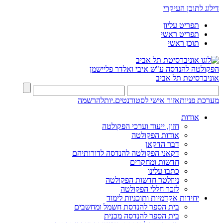
דילוג לתוכן העיקרי
תפריט עליון
תפריט ראשי
תוכן ראשי
הפקולטה להנדסה
ע"ש איבי ואלדר פליישמן
אוניברסיטת תל אביב
מערכת פניות
אזור אישי לסטודנטים.יות
להרשמה
אודות
חזון, ייעוד וערכי הפקולטה
אודות הפקולטה
דבר הדקאן
דקאני הפקולטה להנדסה לדורותיהם
חדשות ומחקרים
כתבו עלינו
ניוזלטר חדשות הפקולטה
לזכר חללי הפקולטה
יחידות אקדמיות ותוכניות לימוד
בית הספר להנדסת חשמל ומחשבים
בית הספר להנדסה מכנית