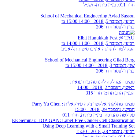
חדר 011, בניין כיתות-חשמל
School of Mechanical Engineering Aviad Sasson
רביעי, דצמבר 5, 2018 -
14:00
to
15:00
בניין וולפסון חדר 206
Elbit Hanukkah Fest @ TAU
רביעי, דצמבר 5, 2018 -
11:00
to
14:00
הפקולטה להנדסה אוניברסיטת תל-אביב
School of Mechanical Engineering Gilad Berg
שני, דצמבר 3, 2018 -
14:00
to
15:00
בניין וולפסון חדר 206
סמינר המחלקה להנדסה ביו רפואית
ראשון, דצמבר 2, 2018 - 14:00
הבניין הרב תחומי חדר 315
סמינר מחלקתי אלקטרוניקה פיזיקאלית : Parry Yu Chen
חמישי, נובמבר 29, 2018 - 15:00
פקולטה להנדסה, ביניין כיתות, חדר 011
EE Seminar: TOP-GAN: Label-Free Cancer Cell Classification
Using Deep Learning with a Small Training Set
רביעי, נובמבר 28, 2018 - 15:30
חדר 011, בניין כיתות-חשמל