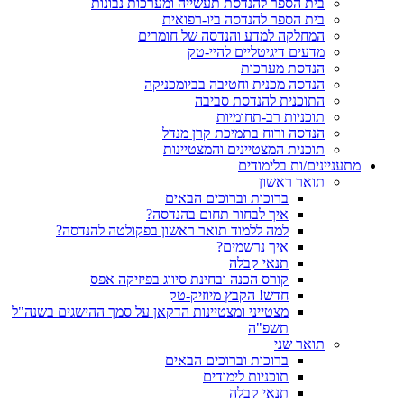
בית הספר להנדסת תעשייה ומערכות נבונות
בית הספר להנדסה ביו-רפואית
המחלקה למדע והנדסה של חומרים
מדעים דיגיטליים להיי-טק
הנדסת מערכות
הנדסה מכנית וחטיבה בביומכניקה
התוכנית להנדסת סביבה
תוכניות רב-תחומיות
הנדסה ורוח בתמיכת קרן מנדל
תוכנית המצטיינים והמצטיינות
מתעניינים/ות בלימודים
תואר ראשון
ברוכות וברוכים הבאים
איך לבחור תחום בהנדסה?
למה ללמוד תואר ראשון בפקולטה להנדסה?
איך נרשמים?
תנאי קבלה
קורס הכנה ובחינת סיווג בפיזיקה אפס
חדש! הקבץ מיוזיק-טק
מצטייני ומצטיינות הדקאן על סמך ההישגים בשנה"ל
תשפ"ה
תואר שני
ברוכות וברוכים הבאים
תוכניות לימודים
תנאי קבלה