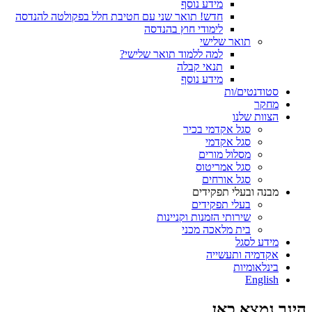
מידע נוסף
חדש! תואר שני עם חטיבת חלל בפקולטה להנדסה
לימודי חוץ בהנדסה
תואר שלישי
למה ללמוד תואר שלישי?
תנאי קבלה
מידע נוסף
סטודנטים/ות
מחקר
הצוות שלנו
סגל אקדמי בכיר
סגל אקדמי
מסלול מורים
סגל אמריטוס
סגל אורחים
מבנה ובעלי תפקידים
בעלי תפקידים
שירותי הזמנות וקניינות
בית מלאכה מכני
מידע לסגל
אקדמיה ותעשייה
בינלאומיות
English
הינך נמצא כאן