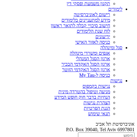
תקנון משמעת ופסקי דין
לימודים
רישום לאוניברסיטה
מידע למתעניינים בלימודים
חישוב סיכויי קבלה לתואר ראשון
לוח שנת הלימודים
ידיעונים
כניסה לאזור האישי
סגל ומינהלה
אגפים ומשרדי מינהלה
ארגון הסגל המנהלי
ארגון הסגל האקדמי הבכיר
ארגון הסגל האקדמי הזוטר
כניסה ל-My Tau
נגישות
נגישות בקמפוס
מניעה וטיפול בהטרדה מינית
הנחיות בדבר חוק חופש המידע
הצהרת נגישות
הגנת הפרטיות
תנאי שימוש
אוניברסיטת תל אביב
P.O. Box 39040, Tel Aviv 6997801