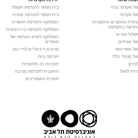
גל אקדמי בכיר
בית הספר להנדסת חשמל
גל אקדמי
בית הספר להנדסה מכנית
בחרת החוקרים והחוקרות
המחלקה להנדסת תעשייה
חדשה בפקולטה
המחלקה להנדסה ביו-רפואית
סלול מורים
המחלקה למדע והנדסה של
גל אורחים
חומרים
גל אמריטוס
מדעים דיגיטליים להיי-טק
גל מנהלי כללי
הנדסה ורוח
זכרם
תוכניות רב-תחומיות
ידע לסגל
התוכנית להנדסת סביבה
תוכנית המצטיינים