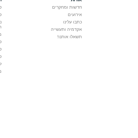
חדשות ומחקרים
ס
אירועים
ס
כתבו עלינו
נ
ה
אקדמיה ותעשייה
מ
תשאלו אותנו!
ס
ס
ס
ל
מ