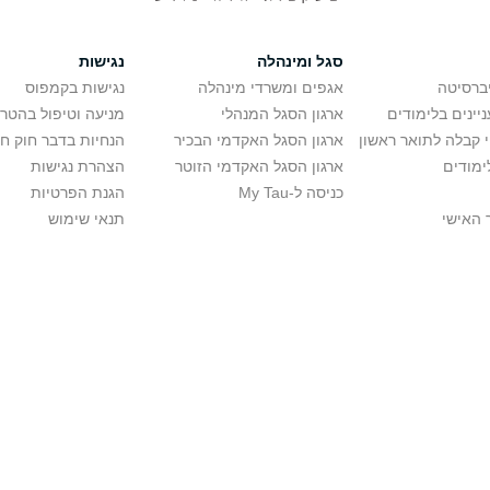
סגל ומינהלה
נגישות
יברסיטה
אגפים ומשרדי מינהלה
נגישות בקמפוס
יינים בלימודים
ארגון הסגל המנהלי
מניעה וטיפול בהטר
י קבלה לתואר ראשון
ארגון הסגל האקדמי הבכיר
הנחיות בדבר חוק ח
ימודים
ארגון הסגל האקדמי הזוטר
הצהרת נגישות
כניסה ל-My Tau
הגנת הפרטיות
 האישי
תנאי שימוש