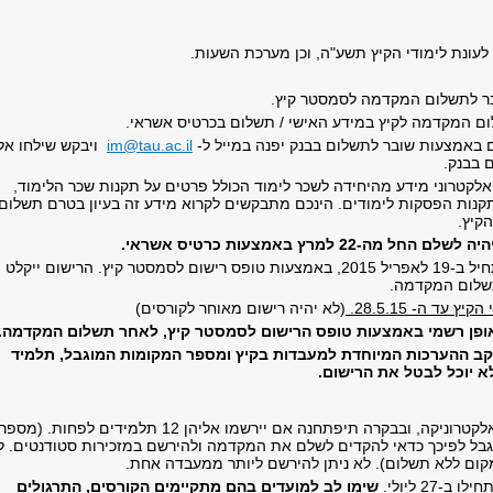
לעונת לימודי הקיץ תשע"ה, וכן מערכת השעות.
בר לתשלום המקדמה לסמסטר קיץ.
ם המקדמה לקיץ במידע האישי / תשלום בכרטיס אשראי.
באמצעות שובר לתשלום בבנק יפנה במייל ל-
im@tau.ac.il
ויבקש שילחו אלי
 בבנק.
אלקטרוני מידע מהיחידה לשכר לימוד הכולל פרטים על תקנות שכר הלימוד,
תקנות הפסקות לימודים. הינכם מתבקשים לקרוא מידע זה בעיון בטרם תשלום
קיץ.
מה-22 למרץ באמצעות כרטיס אשראי.
הרישום לקורסים יתחיל ב-19 לאפריל 2015, באמצעות טופס רישום לסמסטר קיץ. הרישום ייקלט
שלום המקדמה.
 עד ה- 28.5.15.
(לא יהיה רישום מאוחר לקורסים)
ופן רשמי באמצעות טופס הרישום לסמסטר קיץ, לאחר תשלום המקדמה.
ב ההערכות המיוחדת למעבדות בקיץ ומספר המקומות המוגבל, תלמיד
 יוכל לבטל את הרישום.
המעבדות באלקטרוניקה, ובבקרה תיפתחנה אם יירשמו אליהן 12 תלמידים לפחות. (מספר
בל לפיכך כדאי להקדים לשלם את המקדמה ולהירשם במזכירות סטודנטים. ל
 מקום ללא תשלום). לא ניתן להירשם ליותר ממעבדה אחת.
ב-27 ליולי.
שימו לב למועדים בהם מתקיימים הקורסים, התרגולים