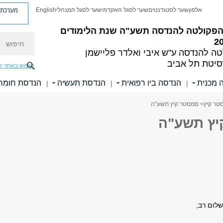
מערכת פ
אלפון
שער לסטודנטים
שער לסגל האקדמי
שער לסגל המנהלי
English
ן הפקולטה להנדסה תשע"ה
שנת הלימודים
חיפוש
2
טה להנדסה
ע"ש איבי ואלדר פליישמן
סיטת תל אביב
חיפוש באתר ז
 מכנית
הנדסה ביו רפואית
הנדסת תעשיה
הנדסת חומר
|
|
|
טר קיץ
> סמסטר קיץ תשע"ה
יץ תשע"ה
לום רב,