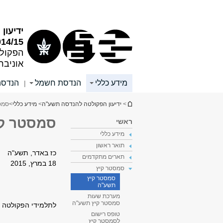
תוכן
תפריט
עליון
ראשי
ידיעו
014/15
הפקול
אוניבר
מידע כללי
הנדסת חשמל
הנדסה
|
הינך נמצא כאן
>
ידיעון הפקולטה להנדסה תשע"ה
>
מידע כללי
>
סמס
סמסטר ק
ראשי
מידע כללי
תואר ראשון
כז באדר, תשע"ה
תארים מתקדמים
סמסטר קיץ
סמסטר קיץ
תשע"ה
מערכת שעות
סמסטר קיץ תשע"ה
לתלמידי הפקולטה ש
טופס רישום
לסמסטר קיץ