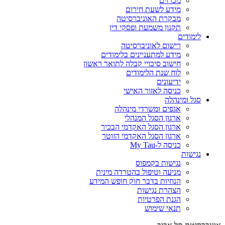
מכרזים
מידע לשעת חירום
מבקרת האוניברסיטה
תקנון משמעת ופסקי דין
לימודים
רישום לאוניברסיטה
מידע למתעניינים בלימודים
חישוב סיכויי קבלה לתואר ראשון
לוח שנת הלימודים
ידיעונים
כניסה לאזור האישי
סגל ומינהלה
אגפים ומשרדי מינהלה
ארגון הסגל המנהלי
ארגון הסגל האקדמי הבכיר
ארגון הסגל האקדמי הזוטר
כניסה ל-My Tau
נגישות
נגישות בקמפוס
מניעה וטיפול בהטרדה מינית
הנחיות בדבר חוק חופש המידע
הצהרת נגישות
הגנת הפרטיות
תנאי שימוש