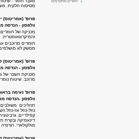
מעבר חומר - שיטות 
תארים מתקדמים
מסיסות חלקית. מעבר
פרופ' (אמריטוס) י
וולפסון
-
הנדסה מכנית, 229, טל
מכניקה של חומרים 
והמיקרוגאומטריה. מ
חומרים מרוכבים עם
ממשק לא מושלמים 
פרופ' (אמריטוס) ל
וולפסון - הנדסה מכנית, 339, טל' 408132
מכניקת השבר של גו
מרוכב. שיטות נומר
פרופ' נעימה בראונ
וולפסון -הנדסה מכנית, 311, טל' 
תהליכים משולבים ש
נוזל-נוזל וגז-נוזל
קפילריים, גרביטציה
דינאמיקה ובקרת תהל
מולקולארי. רגרסיה 
פרופ' (אמריטוס) ד