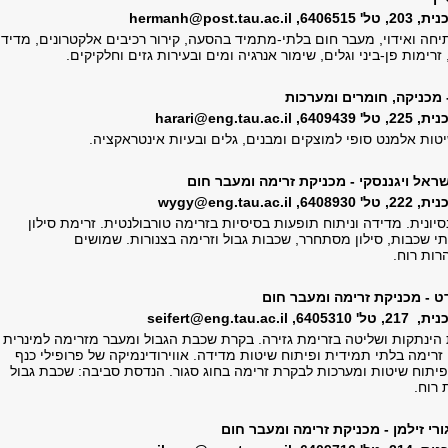
 6406515,
hermanh@post.tau.ac.il
יחה ואידוי, מעבר חום בלתי-מתמיד בהסעה, קירור רכיבים אלקטרונים, מדידו
רימות פן-ביני וגלים, שימור אנרגיה ומים ובעירות גזים וחלקיקים.
 מכניקה, חומרים ומערכות
 6409439,
harari@eng.tau.ac.il
טות אלמנט סופי למוצקים ומבנים, גלים ובעיות אינטראקציה.
שראל ויגננסקי - מכניקת זרימה ומעבר חום
 6408930,
wygy@eng.tau.ac.il
סיונית. מדידה וניתוח תופעות בסיסיות בזרימה טורבולנטית. זרימת סילון
תי שכבות, סילון מסתחרר, שכבות גבול וזרימה בצנורות. שמושים
רות רוח.
ט - מכניקת זרימה ומעבר חום
ל' 6405310
,
seifert@eng.tau.ac.il
 הינתקות ושליטה בזרימת גזירה. בקרת שכבת הגבול ומעבר מזרימה למינרית
 זרימה בלתי תמידית ופיתוח שיטות מדידה. אווירודינמיקה של פרופילי כנף
 פיתוח שיטות ומערכות לבקרת זרימה בחוג סגור. הנדסת סביבה: שכבת גבול
 רוח.
ורי זילמן - מכניקת זרימה ומעבר חום