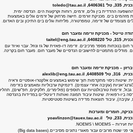
toledo@tau.ac.
ההשפעה ההדדית בין גלים, זרמים, רוחות וקרקעות הים. הנדסה ימית.
ת מזהמים בים. מכניקת זורמים. חישה מרחוק של זרמים וגלים באמצעות
ים מצומדים של זרימה, טמפרטורה, מליחות וגלים בים התיכון ובים האדום.
הודה טייטל - מכניקת זרימה ומעבר חום
' 6408220,
taitel@eng.tau.ac.il
 חום בנוכחות מספר מרכיבים. זרימה דו-פאזית של גז ונוזל. עבוי ואיוד עם
ם. מודלים מתמטיים לחישובים הנדסיים של מעבר חום. מעבר חום בקרינה.
רזון – מכניקת זרימה ומעבר חום
' 6408509,
alexlib@eng.tau.ac.il
יית: שיטות ניסוי מתקדמות תוך שימוש באמצעים אלקטרו-אופטיים וראיה
רנג'יאניות (עקיבה אחרי עצמים). דינמיקת ערבוליות ומאמצים בזרימה
גבול, זרימות טורבולנטיות עם תוספים (פולימרים, חלקיקים, חפ"שים), תהליכ
סה ביו-רפואית. שיטות עיבוד תמונה ואותות דיגיטליים במדידות בהנדסה
ת, עקיבה), עיבוד תוצאות מדידה בשיטות סטטיסטיות.
מכניקה, חומרים ומערכות
23, טל'
yoavlinzon@tauex.tau.ac.il
ות זעירות –
MOEMS
\
NOEMS
.
י פני שטח מרובים עבור מאגרי נתונים מסיביים
(Big data bases).