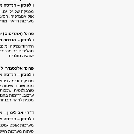
וולפסון – הנדסה מכנית, 335, טל' 6406361, il
מכניקה של גלי ים. 
אוקיאנוגרפיה. הסע
מערכות רדאר. מודל
פרופ' (אמריטוס) י
וולפסון - הנדסה מכנית, 315, טל
הידרודינמיקה ומעבר
תהליכים רב מרכיבי
אנרגיה סולרית.
פרופ' אלכסנדר ליב
וולפסון – הנדסה מכנית, 316, טל
מכניקת זרימה ניסו
ממוחשבת, שיטות לג
טורבולנטית, שכבות 
ערבוב, זרימות בהנד
מכנית (זיהוי תבניו
ד"ר יואב לינזון – 
וולפסון – הנדסה מכנית, 3
מערכות אופטו-מכני
פיתוח מערכות חיישנ