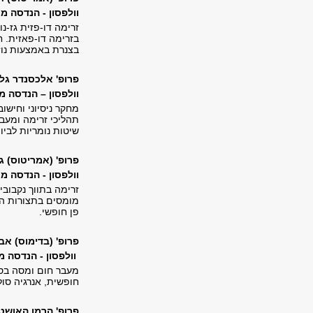
וולפסון - הנדסה מכנית, 313, טל'
זרימה דו-פזית גז-נ
בזרימה דו-פאזית. ח
בצנרת באמצעות נוזל
פרופ' אלכסנדר גל
וולפסון – הנדסה מכנית, 310, טל
מחקר ניסיוני וחישו
תהליכי זרימה ומעבר
שיטות נומריות לביו
פרופ' (אמריטוס) ג
וולפסון - הנדסה מכנית, 215, טל'
זרימה בתווך נקבובי
מומסים בתצורות הט
פן חופשי.
פרופ' (בדימוס) אב
וולפסון - הנדסה מכנית, 312, טל
מעבר חום ומסה בסב
חופשית, אנרגיה סול
פרופ' הרמן האושטי