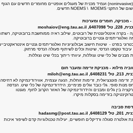
(noninvasive
ועמיד מכנית של מעגלים אופטיים מחומרים חדשים עם הגוף
יישום של התקני
MOEMS
\
NOEMS
חדשים
.
- מכניקה, חומרים ומערכות
 6407098,
moshaiov@eng.tau.ac.il
ה - בקרה אינטליגנטית של רובוטים, שילוב ראיה ממוחשבת ברובוטיקה, רשתו
 ואלגוריתמים גנטיים ברובוטיקה.
טרוני בפרט - שיטות חישוב אבולוציוניות ואלגוריתמים גנטיים אינטראקטיביים
עיבוד טקסט הנדסי, שיטות וכלים לשיתוף פעולה הנדסי מרחוק.
 מבנים של כלי שיט וצוללות, עיוותי ריתוך בכלי שיט וצוללות.
וביה מילוא - מכניקת זרימה ומעבר חום
6408231,
miloh@eng.tau.ac.il
ת; זרימה פוטנציאלית, זרימות זוחלות, הנעה עצמית, אווירודינמיקה לא דחיסה;
 מנות סופי. גלי כובד וגלים פנימיים; הידרודינמיקה של כלי שיט. הנדסה
רקציה בין גלים ומבנים והידרודינמיקה של האזור הקרוב לחוף. מגנטו
רוקינטיקה בזרימה בסקלות מיקרו.
דסת סביבה
6408129,
hadasmg@post.tau.ac.il
נת אולטרה סגולה ורדיקלים חופשיים, יעילות טכנולוגיות קדם לשיפור איכות