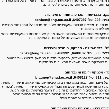
מיצוי מתקדמות. זרימה דו פאזית נוזל-נוזל, הפרדת פאזות של מערכות נוזל
 חום וחומר. פינוי חום מרכיבים אלקטרוניים.
עקב בנבנישתי - מכניקה, חומרים ומערכות
' 6407297,
benben@eng.tau.ac.il
מרוכבים. מציאת תכונות אפקטיביות של חומר מרוכב על סמך נתוני מרכיביו
ודלים מיקרומכנים.
 מיקרוגאומטריות המאפשרות חישוב מדויק של התכונות האפקטיביות. תנאי
בחומרים מרוכבים והשפעתם על התכונות האפקטיביות.
זלי בנקס-סילס - מכניקה, חומרים ומערכות
6, 6408992,
banks@eng.tau.ac.il
פים הומוגניים והטרוגניים, הדבקות וסדקים בממשק. דילמינציות בחומר
יות במכניקת השבר. השפעת התעייפות על סדקים.
ר - מכניקת זרימה ומעבר חום
6408127,
brauner@eng.tau.ac.il
ל מעבר חום ומסה במערכות רב-מרכיביות עם שנוי פאזה, זרימה דו-פאזית
.השפעת כוחות שטח (מתח פנים והרטבה) על מאפייני זרימה דו-פאזית (צינורות
 נמוכה).אפיונים הידרודינמיים ותופעות מעבר בזרימות עם פאן חפשי.
יכים. פיתוח אלגוריתמים לחזוי תכונות חמרים על פי תכונות מבנה
של נתונים ניסיוניים והתאמת מודל.
בורה ברנע - מכניקת זרימה ומעבר חום