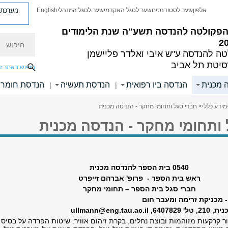
מערכת פ
אלפון
שער לסטודנטים
שער לסגל האקדמי
שער לסגל המנהלי
English
ן הפקולטה להנדסה תשע"ה
שנת הלימודים
חיפוש
2
טה להנדסה
ע"ש איבי ואלדר פליישמן
סיטת תל אביב
חיפוש באתר ז
 מכנית
הנדסה ביו רפואית
הנדסת תעשיה
הנדסת חומרי
|
|
מידע כללי
> חברי סגל ותחומי מחקר - הנדסה מכנית
 ותחומי מחקר - הנדסה מכנית
0540 בית הספר להנדסה מכנית
ראש בית הספר - פרופ' אברהם זייפרט
חברי סגל בית הספר – תחומי מחקר
- מכניקת זרימה ומעבר חום
 6407829,
ullmann@eng.tau.ac.il
ר קרקעות מזוהמות ובוצת נחלים, בקרת זיהום אוויר. שיטות הפרדה על בסיס