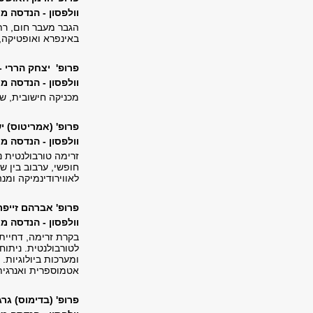
וולפסון - הנדסה מכנית, 203, טל'
הגבר מעבר חום, רת
באינפרא ואופטיקה, ז
פרופ' יצחק הררי -
וולפסון - הנדסה מכנית, 225, טל'
מכניקה חישובית, שי
פרופ' (אמריטוס) י
וולפסון - הנדסה מכנית, 222, טל'
זרימה טורבולנטית נ
חופשי, ערבוב בין ש
לאווירודינמיקה ומנה
פרופ' אברהם זייפר
וולפסון - הנדסה מכנית, 217, ט
בקרת זרימה, דחיית
לטורבולנטית. ניתוח
ומערכות ביולוגיות.
אטמוספרית ואנרגית
פרופ' (בדימוס) גרג