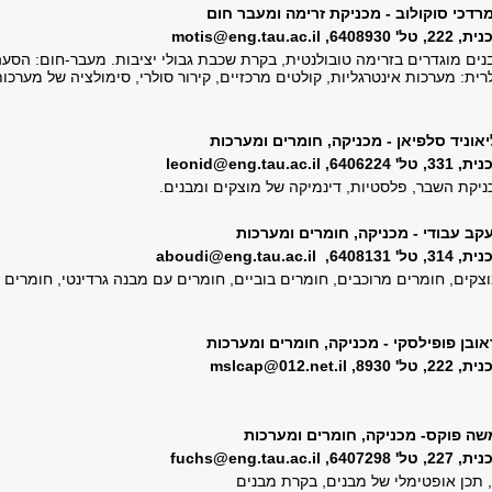
רדכי סוקולוב - מכניקת זרימה ומעבר חום
 6408930,
motis@eng.tau.ac.il
נים מוגדרים בזרימה טובולנטית, בקרת שכבת גבולי יציבות. מעבר-חום: הסע
רית: מערכות אינטרגליות, קולטים מרכזיים, קירור סולרי, סימולציה של מערכו
יאוניד סלפיאן - מכניקה, חומרים ומערכות
 6406224,
leonid@eng.tau.ac.il
יקת השבר, פלסטיות, דינמיקה של מוצקים ומבנים.
עקב עבודי - מכניקה, חומרים ומערכות
 6408131,
aboudi@eng.tau.ac.il
קים, חומרים מרוכבים, חומרים בוביים, חומרים עם מבנה גרדינטי, חומרים
אובן פופילסקי - מכניקה, חומרים ומערכות
ל' 8930,
mslcap@012.net.il
משה פוקס- מכניקה, חומרים ומערכות
 6407298,
fuchs@eng.tau.ac.il
, תכן אופטימלי של מבנים, בקרת מבנים