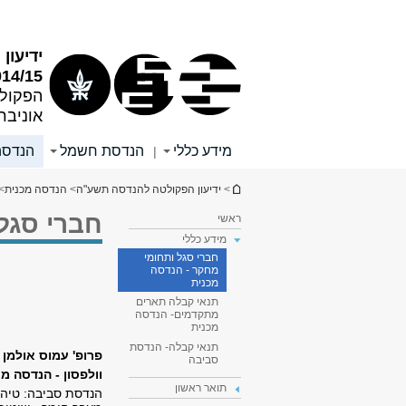
תוכן
תפריט
עליון
ראשי
ידיעו
014/15
הפקול
אוניבר
מידע כללי
הנדסת חשמל
הנדסה
|
הינך נמצא כאן
>
ידיעון הפקולטה להנדסה תשע"ה
>
הנדסה מכנית
>
חברי סגל
ראשי
מידע כללי
חברי סגל ותחומי
מחקר - הנדסה
מכנית
תנאי קבלה תארים
מתקדמים- הנדסה
מכנית
תנאי קבלה- הנדסת
פרופ' עמוס אולמן 
סביבה
וולפסון - הנדסה מכנית, 210, טל'
תואר ראשון
הנדסת סביבה: טיהו