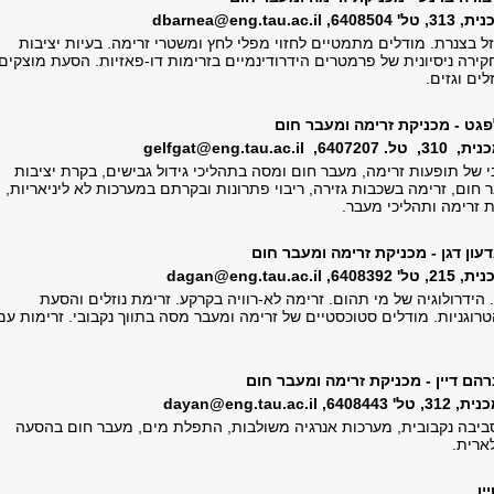
 6408504,
dbarnea@eng.tau.ac.il
וזל בצנרת. מודלים מתמטיים לחזוי מפלי לחץ ומשטרי זרימה. בעיות יציבות
קירה ניסיונית של פרמטרים הידרודינמיים בזרימות דו-פאזיות. הסעת מוצקים
ים וגזים.
פגט - מכניקת זרימה ומעבר חום
. 6407207,
gelfgat@eng.tau.ac.il
בי של תופעות זרימה, מעבר חום ומסה בתהליכי גידול גבישים, בקרת יציבות
 חום, זרימה בשכבות גזירה, ריבוי פתרונות ובקרתם במערכות לא ליניאריות,
ת זרימה ותהליכי מעבר.
דעון דגן - מכניקת זרימה ומעבר חום
 6408392,
dagan@eng.tau.ac.il
. הידרולוגיה של מי תהום. זרימה לא-רוויה בקרקע. זרימת נוזלים והסעת
רוגניות. מודלים סטוכסטיים של זרימה ומעבר מסה בתווך נקבובי. זרימות עם
רהם דיין - מכניקת זרימה ומעבר חום
' 6408443,
dayan@eng.tau.ac.il
יבה נקבובית, מערכות אנרגיה משולבות, התפלת מים, מעבר חום בהסעה
ארית.
ין