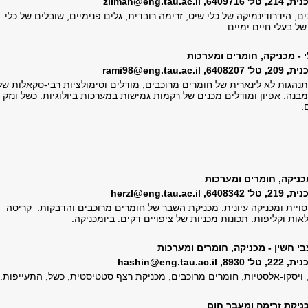
 6409716,
zilman@eng.tau.ac.il
ים, הידרודינמיקה של כלי שיט, זרימה רובדית, גלים פנימיים, שובלים של כלי
של בעלי חיים ימיים.
י - מכניקה, חומרים ומערכות
 6408207,
rami98@eng.tau.ac.il
תנהגות לא לינארית של חומרים מרוכבים, מודלים וסימולציות רבי-סקאלות של
נה. אפיון ומודלים מכנים של רקמות גמישות במערכות ביולוגיות. כשל ונזק
.
כניקה, חומרים ומערכות
 6408342,
herzl@eng.tau.ac.il
סויית ומכניקה עיונית. מכניקת השבר של חומרים מרוכבים והדבקות. קריסה
ות וקליפות. תכונות מכניות של ציפויים דקים. ביומכניקה.
בי חשין - מכניקה, חומרים ומערכות
ל' 8930,
hashin@eng.tau.ac.il
 ויסקו-אלסטיות, חומרים מרוכבים, מכניקת רצף סטטיסטית, כשל, התעייפות.
מכניקת זרימה ומעבר חום