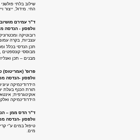
שילוב בלתי פולשני
)
החי. מידול, ייצור ו
ד"ר עמירם מושיוב 
וולפסון - הנדסה מכנית, 228, טל'
רובוטיקה ומכטרוניק
עצביות, בקרה עמומה
תכן הנדסי בכלל ומכ
מבוססי קונספטים , 
מבנים
–
תכן ואנליזת
פרופ' (אמריטוס) ט
וולפסון -הנדסה מכנית, 213, טל' 
הידרודינמיקה עיוני
תורת הכנף בעלת יחס
אוקינוגרפית; אינטא
הידרודינמיקה ואלקט
ד"ר הדס ממן – הנ
וולפסון -הנדסה מכנית, 201, טל' 
טיפול במים ע"י קרי
מים.