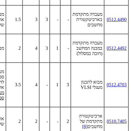
מעבדה מתקדמת
מב
0512.4490
בארכיטקטורת
-
-
3
3
1.5
אר
מחשבים
של
מעבדה מתקדמת
0512.4492
במבנה המחשב
-
1
3
4
2
מב
(חובה במסלול)
מער
ספ
מבוא לתכנון
לה
3.5
4
-
1
3
0512.4703
מעגלי
VLSI
אלק
מע
ספ
ארכיטקטורה
אר
0510.7405
מתקדמת של
2
-
-
2
2
של
מחשבים
[8]