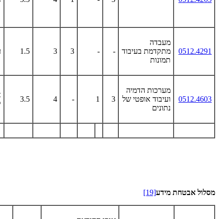
מעבדה
0512.4291
מתקדמת בעיבוד
-
-
3
3
1.5
ע
תמונות
מערכות הדמיה
א
0512.4603
ועיבוד אופטי של
3
1
-
4
3.5
ק
נתונים
מסלול אבטחת מידע
[19]