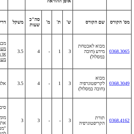
אופן ההוראה
סה"כ
מס' הקורס
שם הקורס
ש'
ת'
מ'
משקל
דרי
שעות
מבנ
מבוא לאבטחת
מער
0368.3065
מידע (חובה
3
1
-
4
3.5
או 
במסלול)
מער
מבוא
0368.3049
לקריפטוגרפיה
3
1
-
4
3.5
אלג
(חובה במסלול)
סיבו
מומ
תורת
3
3
-
-
3
0368.4162
את 
הקריפטוגרפיה
"מב
לקר