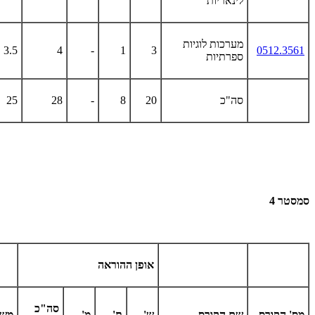
לינאריות
מערכות לוגיות
3.5
4
-
1
3
0512.3561
ספרתיות
סה"כ
20
8
-
28
25
סמסטר 4
אופן ההוראה
סה"כ
מס' הקורס
שם הקורס
ש'
ת'
מ'
משק