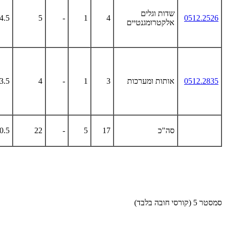
שדות וגלים
4.5
5
-
1
4
0512.2526
אלקטרומגנטיים
0512.2835
אותות ומערכות
3
1
-
4
3.5
סה"כ
17
5
-
22
0.5
סמסטר 5 (קורסי חובה בלבד)