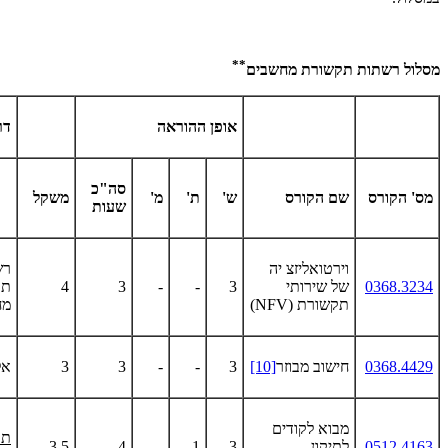
**
מסלול רשתות תקשורת מחשבים
אופן ההוראה
דר
סה"כ
מס' הקורס
שם הקורס
ש'
ת'
מ'
משקל
שעות
וירטואליזצ יה
רש
0368.3234
של שירותי
3
-
-
3
4
תק
תקשורת
(NFV)
מח
0368.4429
חישוב מבוזר
[10]
3
-
-
3
3
אל
מבוא לקודים
תק
0512.4163
לתיקון
3
1
-
4
3.5