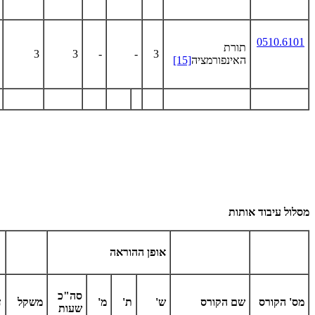
0510.6101
תורת
3
3
-
-
3
האינפורמציה
[15]
מסלול עיבוד אותות
אופן ההוראה
סה"כ
מס' הקורס
שם הקורס
ש'
ת'
מ'
משקל
ד
שעות