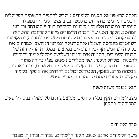
חלקה הראשון של תכנית הלימודים מוקדש להקניית התשתית הפיזיקלית
והכלים המתמטיים הדרושים לסטודנט בהמשך לימודיו ובפעילותו
העתידה כמהנדס וללימוד מקצועות בסיסיים במדעי ההנדסה ובמדעי
המחשב. חלקה השני של תכנית הלימודים מיועד להרחבת התשתית
ולהעמקתה במקצועות המיוחדים להנדסת מחשבים ולתוכנה, ובמקצועות
רלוונטיים בהנדסת חשמל ואלקטרוניקה ובמדעי המחשב, שמהווים את
בסיס הידע המשותף לכל העוסקים במקצוע. במסגרת החלק הזה של
תכנית הלימודים, הסטודנטים יתמחו בשלושה מסלולי לימוד ייחודיים
לתכנית - מסלול תוכנה, ושני מסלולים נוספים עפ"י בחירה מתוך
התחומים: חומרה, רשתות תקשורת מחשבים, תקשורת, עיבוד אותות,
אבטחת מידע. בנוסף, הסטודנט יכול גם להרחיב את אופקיו בלימוד
מקצועות אחרים מתחומי ההנדסה ומדעי המחשב.
תנאי מעבר משנה לשנה
מצב לימודים תקין בכל הקורסים וממוצע ציונים 70 ומעלה בנוסף לתנאים
המפורטים בתקנון.
סדר הלימודים
משך הלימודים ארבע שנים. תקנון הלימודים, עבודות ובחינות, מעבר