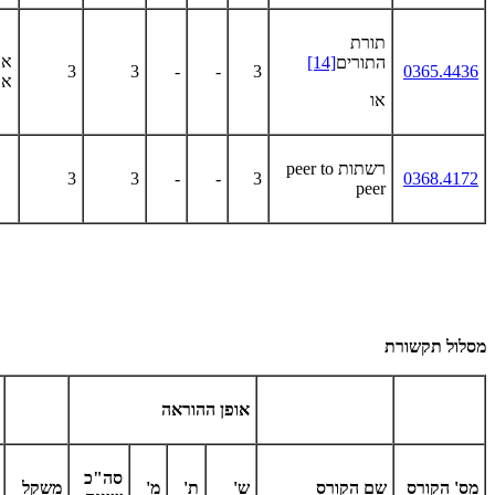
תורת
או
התורים
[14]
3
3
-
-
3
0365.4436
אק
או
רשתות
peer to
3
3
-
-
3
0368.4172
peer
מסלול תקשורת
אופן ההוראה
סה"כ
מס' הקורס
שם הקורס
ש'
ת'
מ'
משקל