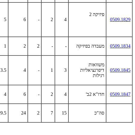
פיזיקה 2
5
6
-
2
4
0509.1829
0509.1834
מעבדה בפיזיקה
-
-
2
2
1
משוואות
0509.1845
דיפרנציאליות
3
1
-
4
3.5
רגילות
0509.1847
חדו"א 2ב'
4
2
-
6
4
סה"כ
15
7
2
24
9.5