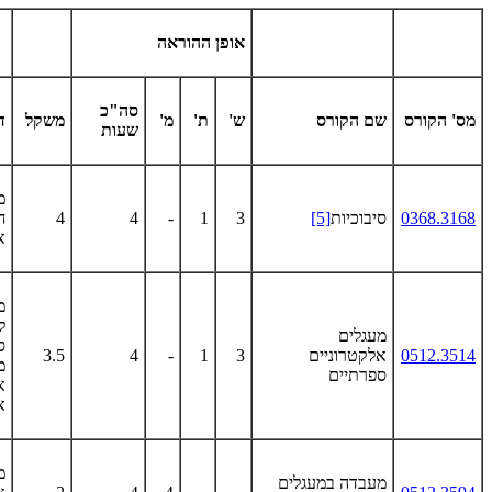
אופן ההוראה
סה"כ
מס' הקורס
שם הקורס
ש'
ת'
מ'
משקל
ד
שעות
מ
0368.3168
סיבוכיות
[5]
3
1
-
4
4
ח
א
מ
ל
מעגלים
ס
0512.3514
אלקטרוניים
3
1
-
4
3.5
מ
ספרתיים
א
א
מ
מעבדה במעגלים