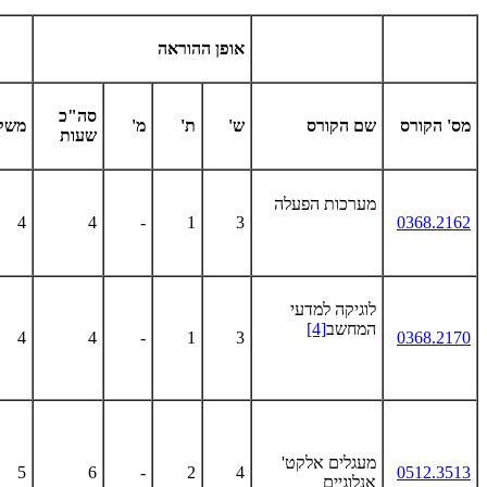
אופן ההוראה
סה"כ
מס' הקורס
שם הקורס
ש'
ת'
מ'
משק
שעות
מערכות הפעלה
4
4
-
1
3
0368.2162
לוגיקה למדעי
המחשב
[4]
4
4
-
1
3
0368.2170
מעגלים אלקט'
5
6
-
2
4
0512.3513
אנלוגיים