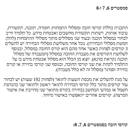
סמסטרים 6, 7 ו-8
התכנית כוללת קורסי חובה ומסלולי התמחות: חומרה, תוכנה, תקשורת,
עיבוד אותות, רשתות תקשורת מחשבים ואבטחת מידע. כל תלמיד חייב
לבחור במסלול תוכנה ובעוד שני מסלולים מתוך מסלולי ההתמחות (להלן:
חמשת מסלולי הבחירה). בכל אחד משלושת מסלולי הבחירה יש להשלים
3 קורסים לפחות כאשר אחד מהם הוא קורס החובה במסלול, ובנוסף
לשלושת הקורסים את מעבדת החובה במסלול (המעבדה של מסלול
תוכנה נקראת סדנא). יוצא מן הכלל הוא מסלול אבטחת מידע בו על
התלמיד לקחת את שני קורסי החובה, ובנוסף שני קורסי בחירה או קורס
בחירה וסמינר (מסלול זה לא כולל מעבדה).
על מנת להשלים את מכסת השעות לתואר (לפחות 192 שעות) יש לבחור
עוד קורסים מתוך כלל קורסי הבחירה לתואר ראשון ולתואר שני בהנדסת
חשמל או במדעי המחשב (בחירה בקורס מתואר שני מחייבת את אישור
המרצה). קורסים אחרים יתאפשרו באישור מיוחד.
קורסי חובה בסמסטרים 6, 7, 8: