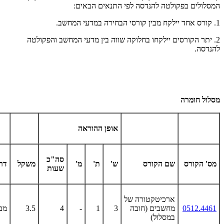
המסלולים בפקולטה להנדסה לפי התנאים הבאים:
1. קורס אחד יילקח מבין קורסי הבחירה במדעי המחשב.
2. יתר הקורסים יילקחו בחלוקה שווה בין מדעי המחשב והפקולטה
להנדסה.
מסלול חומרה
אופן ההוראה
סה"כ
מס' הקורס
שם הקורס
ש'
ת'
מ'
משקל
דר
שעות
ארכיטקטורה של
0512.4461
מחשבים (חובה
3
1
-
4
3.5
מב
במסלול)