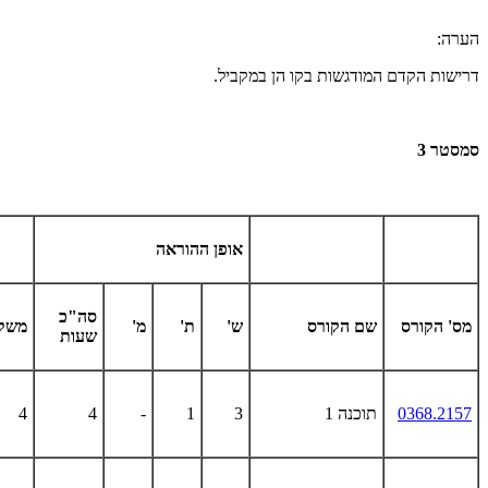
הערה:
דרישות הקדם המודגשות בקו הן במקביל.
סמסטר 3
אופן ההוראה
סה"כ
מס' הקורס
שם הקורס
ש'
ת'
מ'
משק
שעות
0368.2157
תוכנה 1
3
1
-
4
4