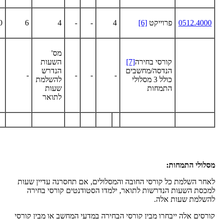
0512.4000
פרוייקט
[6]
4
-
-
4
6
30
מס'
קורסי בחירה
[7]
השעות
הנדסה/מחשבים
הנדרש
-
-
-
-
כולל 3 מסלולי
להשלמת
התמחות
שעות
לתואר
מסלולי התמחות
:
לאחר השלמת כל קורסי החובה והמסלולים, אם תחסרנה עדיין שעות
למכסת השעות הנדרשות לתואר, ילמדו הסטודנטים קורסי בחירה
להשלמת שעות אלה.
קורסים אלה ייבחרו מבין קורסי הבחירה במדעי המחשב או מבין קורסי