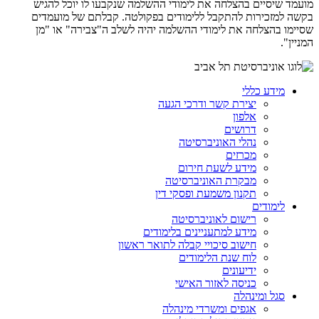
מועמד שיסיים בהצלחה את לימודי ההשלמה שנקבעו לו יוכל להגיש
בקשה למזכירות להתקבל ללימודים בפקולטה. קבלתם של מועמדים
שסיימו בהצלחה את לימודי ההשלמה יהיה לשלב ה"צבירה" או "מן
המניין".
מידע כללי
יצירת קשר ודרכי הגעה
אלפון
דרושים
נהלי האוניברסיטה
מכרזים
מידע לשעת חירום
מבקרת האוניברסיטה
תקנון משמעת ופסקי דין
לימודים
רישום לאוניברסיטה
מידע למתעניינים בלימודים
חישוב סיכויי קבלה לתואר ראשון
לוח שנת הלימודים
ידיעונים
כניסה לאזור האישי
סגל ומינהלה
אגפים ומשרדי מינהלה