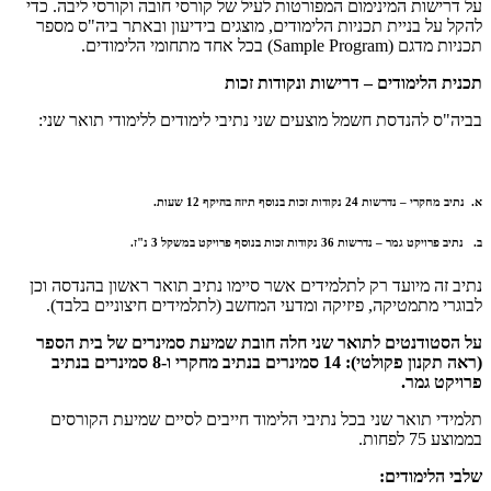
על דרישות המינימום המפורטות לעיל של קורסי חובה וקורסי ליבה. כדי
להקל על בניית תכניות הלימודים, מוצגים בידיעון ובאתר ביה"ס מספר
תכניות מדגם
(Sample Program)
בכל אחד מתחומי הלימודים.
תכנית הלימודים – דרישות ונקודות זכות
בביה"ס להנדסת חשמל מוצעים שני נתיבי לימודים ללימודי תואר שני:
א. נתיב מחקרי – נדרשות 24 נקודות זכות בנוסף תיזה בהיקף 12 שעות.
ב. נתיב פרויקט גמר – נדרשות 36 נקודות זכות בנוסף פרויקט במשקל 3 נ"ז.
נתיב זה מיועד רק לתלמידים אשר סיימו נתיב תואר ראשון בהנדסה וכן
לבוגרי מתמטיקה, פיזיקה ומדעי המחשב (לתלמידים חיצוניים בלבד).
על הסטודנטים לתואר שני חלה חובת שמיעת סמינרים של בית הספר
(ראה תקנון פקולטי): 14 סמינרים בנתיב מחקרי ו-8 סמינרים בנתיב
פרויקט גמר.
תלמידי תואר שני בכל נתיבי הלימוד חייבים לסיים שמיעת הקורסים
בממוצע 75 לפחות.
שלבי הלימודים: