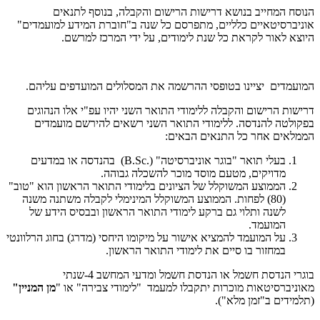
הנוסח המחייב בנושא דרישות הרישום והקבלה, בנוסף לתנאים
אוניברסיטאיים כלליים, מתפרסם כל שנה ב"חוברת המידע למועמדים"
היוצא לאור לקראת כל שנת לימודים, על ידי המרכז למרשם.
המועמדים יציינו בטופסי ההרשמה את המסלולים המועדפים עליהם.
דרישות הרישום והקבלה ללימודי התואר השני יהיו עפ"י אלו הנהוגים
בפקולטה להנדסה. ללימודי התואר השני רשאים להירשם מועמדים
הממלאים אחר כל התנאים הבאים:
בעלי תואר "בוגר אוניברסיטה" (
B.Sc.
) בהנדסה או במדעים
מדויקים, מטעם מוסד מוכר להשכלה גבוהה.
הממוצע המשוקלל של הציונים בלימודי התואר הראשון הוא "טוב"
(80) לפחות. הממוצע המשוקלל המינימלי לקבלה משתנה משנה
לשנה ותלוי גם ברקע לימודי התואר הראשון ובבסיס הידע של
המועמד.
על המועמד להמציא אישור על מיקומו היחסי (מדרג) בחוג הרלוונטי
במחזור בו סיים את לימודי התואר הראשון.
בוגרי הנדסת חשמל או הנדסת חשמל ומדעי המחשב 4-שנתי
מאוניברסיטאות מוכרות יתקבלו למעמד "לימודי צבירה" או "
מן המניין"
(תלמידים ב"זמן מלא").