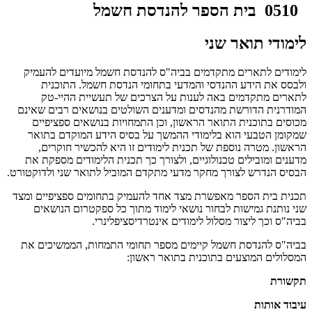
0510 בית הספר להנדסת חשמל
לימודי תואר שני
לימודים לתארים מתקדמים בביה"ס להנדסת חשמל מיועדים להעמיק
ולבסס את הידע ההנדסי והמדעי בתחומי הנדסת חשמל. התוכנית
לתארים מתקדמים באה לענות על הצרכים של תעשיית ההיי-טק
המודרנית הדורשת מהנדסים ומדענים השולטים בנושאים רבים שאינם
מכוסים בתוכנית התואר הראשון, וכן התמחויות בנושאים ספציפיים
שמקומן הטבעי הוא בלימודי ההמשך על בסיס הידע המוקדם בתואר
הראשון. מטרה נוספת של תכנית לימודים זו היא להכשיר חוקרים,
מדענים ומובילים טכנולוגיים, ולצורך כך תכנית הלימודים מספקת את
הבסיס הנדרש לצורך מחקר מדעי מתקדם המוביל לתואר שני ולדוקטורט.
תכנית בית הספר מאפשרת מצד אחד להעמיק בתחומים ספציפיים ומצד
שני נותנת גמישות לבחור נושאי לימוד מתוך כל ספקטרום הנושאים
בביה"ס וכך ליצור מסלול לימודים אינטרדיסציפלינרי.
בביה"ס להנדסת חשמל קיימים מספר תחומי התמחות, הממשיכים את
המסלולים המוצעים בתוכנית בתואר ראשון:
תקשורת
עיבוד אותות