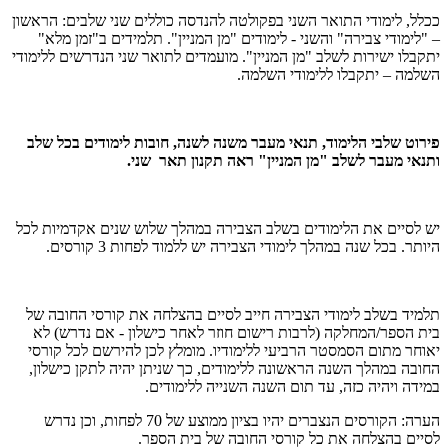
ככלל, לימודי התואר השני בפקולטה להנדסה כוללים שני שלבים: הראשון
– "לימודי צבירה" והשני - לימודים "מן המניין". תלמידים ב"זמן מלא"
יתקבלו ישירות לשלב "מן המניין". מועמדים לתואר שני הנדרשים ללימודי
השלמה – יתקבלו ללימודי השלמה.
פירוט שלבי הלימוד, תנאי מעבר משנה לשנה, חובות לימודים בכל שלב
ותנאי מעבר לשלב "מן המניין" ראה תקנון תאר שני.
יש לסיים את הלימודים בשלב הצבירה במהלך שלוש שנים אקדמיות לכל
היותר. בכל שנה במהלך לימודי הצבירה יש ללמוד לפחות 3 קורסים.
תלמיד בשלב לימודי הצבירה חייב לסיים בהצלחה את קורסי החובה של
בית הספר/המחלקה (לרבות רישום חוזר לאחר כישלון - אם נדרש) לא
יאוחר מתום הסמסטר הרביעי ללימודיו. מומלץ לכן להירשם לכל קורסי
החובה במהלך השנה הראשונה ללימודים, כך שניתן יהיה לתקן כישלון,
במידה ויהיה כזה, עד תום השנה השנייה ללימודים.
הערה: הקורסים הנצברים יהיו בציון ממוצע של 70 לפחות, וכן נדרש
לסיים בהצלחה את כל קורסי החובה של בית הספר.