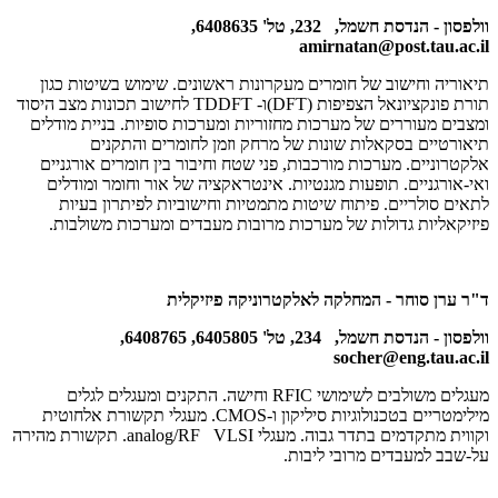
וולפסון - הנדסת חשמל, 232, טל' 6408635,
amirnatan@post.tau.ac.il
תיאוריה וחישוב של חומרים מעקרונות ראשונים. שימוש בשיטות כגון
תורת פונקציונאל הצפיפות
(DFT)
ו-
TDDFT
לחישוב תכונות מצב היסוד
ומצבים מעוררים של מערכות מחזוריות ומערכות סופיות. בניית מודלים
תיאורטיים בסקאלות שונות של מרחק וזמן לחומרים והתקנים
אלקטרוניים. מערכות מורכבות, פני שטח וחיבור בין חומרים אורגניים
ואי-אורגניים. תופעות מגנטיות. אינטראקציה של אור וחומר ומודלים
לתאים סולריים. פיתוח שיטות מתמטיות וחישוביות לפיתרון בעיות
פיזיקאליות גדולות של מערכות מרובות מעבדים ומערכות משולבות.
ד"ר ערן סוחר - המחלקה לאלקטרוניקה פיזיקלית
וולפסון - הנדסת חשמל, 234, טל' 6405805, 6408765,
socher@eng.tau.ac.il
מעגלים משולבים לשימושי
RFIC
וחישה. התקנים ומעגלים לגלים
מילימטריים בטכנולוגיות סיליקון ו-
CMOS
. מעגלי תקשורת אלחוטית
וקווית מתקדמים בתדר גבוה. מעגלי
VLSI
analog/RF
. תקשורת מהירה
על-שבב למעבדים מרובי ליבות.