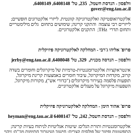
וולפסון - הנדסת חשמל, 235, טל' 6408148, 6408149,
gover@eng.tau.ac.il
אלקטרואופטיקה ואלקטרוניקה קוונטית. לייזרי אלקטרונים חופשיים;
לייזרים רבי עוצמה והתקני קרינה; שימושים בתחום גלים מילימטריים
ותחום תדרי THz; התקנים אלקטרוניים.
פרופ' אליהו ג'רבי - המחלקה לאלקטרוניקה פיזיקלית
וולפסון – הנדסה מכנית, 329, טל' 6408048,
jerby@eng.tau.ac.il
אינטראקציות אלקטרומגנטיות-טרמיות של מיקרוגלים וחומרים בשדה
קרוב, מקדחת המיקרוגל, עיבוד חומרים באמצעות קרינת מיקרוגל,
תופעות פלסמה בעירור מיקרוגלים ("כדורי אש"), מקורות מיקרוגל,
השפעות מיקרוגל על מעגלים אלקטרוניים.
פרופ' אהוד הימן - המחלקה לאלקטרוניקה פיזיקלית
וולפסון – הנדסת חשמל, 242, טל' 6408147
heyman@eng.tau.ac.il
אלקטרומגנטיות ותורת הגלים: שיטות אנליטיות לניתוח בעיות קרינה;
התפשטות ופיזור של פולסים קצרים; חישוב ושיערוך חתימות מכ"ם; זיהוי