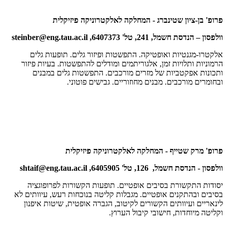
פרופ' בן-ציון שטינברג - המחלקה לאלקטרוניקה פיזיקלית
וולפסון – הנדסת חשמל, 241, טל' 6407373,
steinber@eng.tau.ac.il
אלקטרו-מגנטיות ואופטיקה. התפשטות ופיזור גלים. תופעות גלים
הרמוניות ותלויות זמן, אלגוריתמים ומודלים להתפשטות. בעיות פיזור
ותכונות אפקטביות של מזרים מורכבים. התפשטות גלים במבנים
ובחומרים מורכבים. מבנים מחוזוריים. גבישים פוטוני.
פרופ' מרק שטייף - המחלקה לאלקטרוניקה פיזיקלית
וולפסון - הנדסת חשמל, 126, טל' 6405905,
shtaif@eng.tau.ac.il
יסודות התקשורת בסיבים אופטיים. תופעות הקשורות לפרופוגציה
בסיבים ובהתקנים אופטיים. מגבלות קליטה בנוכחות רעש, עיוותים לא
לינאריים ועיוותים הקשורים לקיטוב, הגברה אופטית, שיטות איפנון
וקליטה מיוחדות, חישובי קיבול הערוץ.