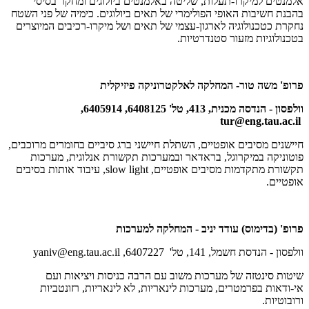
אלמנטים למיקרו-תעלות, שליטה באלמנטים ביולוגים ומחקר בסיסי
בהבנת חשיבות האופי הפולימרי של תאים ביולוגים. כימיה של פני השטח
נחקרת כטכנולוגיה לארגון-עצמי של תאים ושל מיקרו-רכיבים המיוצרים
בטכנולוגיות מזעור סטנדרטיות.
פרופ' משה טור- המחלקה לאלקטרוניקה פיזיקלית
וולפסון - הנדסה מכנית, 413, טל' 6408125, 6405914,
tur@eng.tau.ac.il
חיישנים מסיבים אופטיים, השתלת חיישני ברג סיביים בחומרים מרוכבים,
פוטוניקה במיקרוגל, בראדאר ובמערכות תקשורת אנלוגית, מערכות
תקשורת מתקדמות מסיבים אופטיים,
slow light
, עיבוד אותות בסיבים
אופטיים.
פרופ' (בדימוס) עודד יניב - המחלקה למערכות
וולפסון - הנדסת חשמל, 141, טל' 6407227,
yaniv@eng.tau.ac.il
שיטות סינטזה של מערכות משוב עם הרבה כניסות ויציאות ועם
אי-ודאות בפרמטרים, מערכות לינאריות, לא לינאריות, רזונטביות
ורובוטיות.