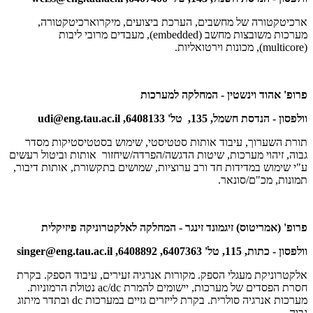
ארכיטקטורה של מחשבים, הערכת ביצועים, מיקרוארכיטקטורה,
מערכות משובצות מחשב
(embedded)
, מעבדים מרובי ליבות
(multicore)
, מכונות וירטואליות.
פרופ' אהוד וינשטין - המחלקה למערכות
וולפסון - הנדסת חשמל, 135, טל' 6408133,
udi@eng.tau.ac.il
תורת השערוך, עיבוד אותות סטטיסטי, שימוש בסטטיסטיקות מסדר
גבוה, זיהוי מערכות, שיטות הדגשה/הפרדה/שיחזור אותות וביטול רעשים
ע"י שימוש במדידות חד ורב ערוציות, שמושים בתקשורת, אותות דיבור,
תמונות, מכ"ם/סונאר.
פרופ' (אמריטוס) זיגמונד זינגר - המחלקה לאלקטרוניקה פיזיקלית
וולפסון - כתות, 115, טל' 6407363, 6408892,
singer@eng.tau.ac.il
אלקטרוניקת מעגלי הספק. מקורות אנרגיה זעירים, עיבוד הספק. בקרת
חסרת הפסדים של מערכות, יישומים להמרת
ac/dc
נטולת הרמוניות.
מערכות אנרגיה סולרית. בקרת לייזרים גזיים במערכות
dc
ובתדר מיתוג
גבוה.