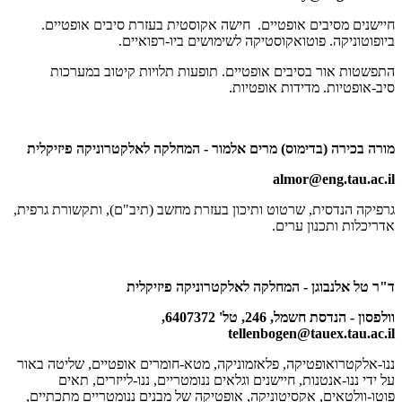
חיישנים מסיבים אופטיים. חישה אקוסטית בעזרת סיבים אופטיים.
ביופוטוניקה. פוטואקוסטיקה לשימושים ביו-רפואיים.
התפשטות אור בסיבים אופטיים. תופעות תלויות קיטוב במערכות
סיב-אופטיות. מדידות אופטיות.
מורה בכירה (בדימוס) מרים אלמור - המחלקה לאלקטרוניקה פיזיקלית
almor@eng.tau.ac.il
גרפיקה הנדסית, שרטוט ותיכון בעזרת מחשב (תיב"ם), ותקשורת גרפית,
אדריכלות ותכנון ערים.
ד"ר טל אלנבוגן - המחלקה לאלקטרוניקה פיזיקלית
וולפסון - הנדסת חשמל, 246, טל' 6407372,
tellenbogen@tauex.tau.ac.il
ננו-אלקטרואופטיקה, פלאזמוניקה, מטא-חומרים אופטיים, שליטה באור
על ידי ננו-אנטנות, חיישנים וגלאים ננומטריים, ננו-לייזרים, תאים
פוטו-וולטאים, אקסיטוניקה, אופטיקה של מבנים ננומטריים מתכתיים,