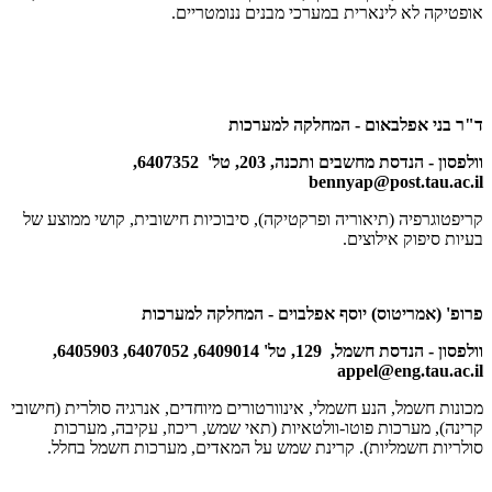
אופטיקה לא לינארית במערכי מבנים ננומטריים.
ד"ר בני אפלבאום - המחלקה למערכות
וולפסון - הנדסת מחשבים ותכנה, 203, טל' 6407352,
bennyap@post.tau.ac.il
קריפטוגרפיה (תיאוריה ופרקטיקה), סיבוכיות חישובית, קושי ממוצע של
בעיות סיפוק אילוצים.
פרופ' (אמריטוס) יוסף אפלבוים - המחלקה למערכות
וולפסון - הנדסת חשמל, 129, טל' 6409014, 6407052, 6405903,
appel@eng.tau.ac.il
מכונות חשמל, הנע חשמלי, אינוורטורים מיוחדים, אנרגיה סולרית (חישובי
קרינה), מערכות פוטו-וולטאיות (תאי שמש, ריכוז, עקיבה, מערכות
סולריות חשמליות). קרינת שמש על המאדים, מערכות חשמל בחלל.