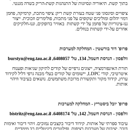
בתוך קשת. תיאוריה ונסיונות של התנהגות קשת-הריק בשדה מגנטי.
ציפויים וסיגסוגי פני שטח בעזרת קשת ריק: ציפוי מתכת, קרמיקה, פחמן
דמוי יהלום ומוליכים שקופים על פני מתכות, פולימרים וזכוכית. ייצור
ננו-צינוריות של פחמן על ידי קשתות באוויר בדופקים, וננו-חלקיקים
אחרים על-ידי קשתות בנוזלים.
פרופ' דוד בורשטין - המחלקה למערכות
וולפסון - הנדסת חשמל, 134, טל' 6408057,
burstyn@eng.tau.ac.il
תורת האינפורמציה, ייצוגים גרפיים של קודים לתיקון שגיאות ופענוח
איטרטיבי, קודי
LDPC
, יישומים של קודים בעלי מבנה גרפי דליל לקידוד
ערוץ, קידוד מקור ותקשורת מרובת משתמשים. נושאים בעיבוד וזיהוי
אותות.
פרופ' יובל ביסטריץ - המחלקה למערכות
וולפסון - הנדסת חשמל, 142, טל' 6408174.
bistritz@eng.tau.ac.il
עיבוד ספרתי של אותות. קידוד דיבור בקצבים נמוכים. זיהוי דיבור ואימות
דובר. יציבות של מערכות רציפות ופילטרים דיגיטליים רב מימדיים