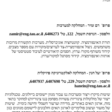
פרופ' רם זמיר - המחלקה למערכות
וולפסון - הנדסת חשמל, 122, טל' 6406273,
zamir@eng.tau.ac.il
תורת האינפורמציה. קוונטיזציה אוניברסלית. מערכות תקשורת מרובות
משתמשים. ניצול אינפורמציית-צד לערוצים/מקורות עם מספר מצבים.
קידוד משותף מקור/ ערוץ. חסמים תיאורטיים לעיבוד סטטיסטי של
אותות ואינפורמציה. קידוד מסתגל למקור/ערוץ.
פרופ' יעל חנין - המחלקה לאלקטרוניקה פיזיקלית
וולפסון - הנדסת חשמל, 229, טל' 6407698, 6407937,
hanein@eng.tau.ac.il
שיטות מיקרו-ייצור ומערכות ננו עבור מגוון יישומים בייולוגים. טכנולוגיות
ייצור של מולקולות צינוריות עשויות מפחמן (ננו צינוריות) למחקר בתאי
מוח, ארגון תאים באתרים, מדידה וערעור חשמלי וחישה כימית. שיטות
של מזעור ועיצוב פולימרים לארגון תאים וחלבונים ליישומם מגוונים כגון