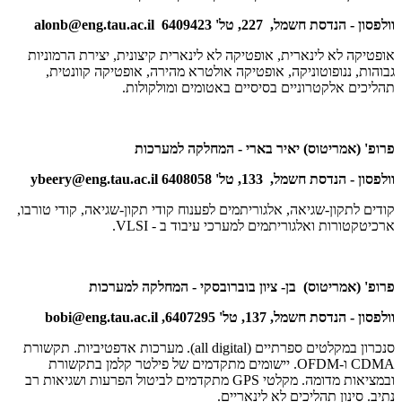
וולפסון - הנדסת חשמל, 227, טל' 6409423
alonb@eng.tau.ac.il
אופטיקה לא לינארית, אופטיקה לא לינארית קיצונית, יצירת הרמוניות
גבוהות, ננופוטוניקה, אופטיקה אולטרא מהירה, אופטיקה קוונטית,
תהליכים אלקטרוניים בסיסיים באטומים ומולקולות.
פרופ' (אמריטוס) יאיר בארי - המחלקה למערכות
וולפסון - הנדסת חשמל, 133, טל' 6408058
ybeery@eng.tau.ac.il
קודים לתקון-שגיאה, אלגוריתמים לפענוח קודי תקון-שגיאה, קודי טורבו,
ארכיטקטורות ואלגוריתמים למערכי עיבוד ב -
VLSI
.
פרופ' (אמריטוס) בן- ציון בוברובסקי - המחלקה למערכות
וולפסון - הנדסת חשמל, 137, טל' 6407295,
bobi@eng.tau.ac.il
סנכרון במקלטים ספרתיים (
all digital
). מערכות אדפטיביות. תקשורת
CDMA
ו‑
OFDM
. יישומים מתקדמים של פילטר קלמן בתקשורת
ובמציאות מדומה. מקלטי
GPS
מתקדמים לביטול הפרעות ושגיאות רב
נתיב. סינון תהליכים לא לינאריים.