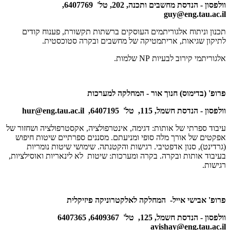
וולפסון - הנדסת מחשבים ותכנה, 202, טל' 6407769,
guy@eng.tau.ac.il
תכנון וניתוח אלגוריתמים העוסקים ברשתות תקשורת, פענוח קודים
לתיקון שגיאות, אריתמטיקה של מחשבים ובקרה סטוכסטית.
אלגוריתמי קירוב לבעיות
NP
שלמות.
פרופ' (בדימוס) חנוך אור - המחלקה למערכות
וולפסון - הנדסת חשמל, 115, טל' 6407195,
hur@eng.tau.ac.il
עיבוד ספרתי של אותות: דגימה, אינטרפולציה, אקסטרפולציה ושחזור של
אפקטים של אורך מלה סופי ומניעתם. מסננים ספרתיים שיטות חיפוש
(גרדינט), סנון אדפטיבי. רגישות והקטנתה. שימושי שיטות נומריות
בעיבוד אותות ובקרה. בקרה ומערכות: שיטות לא לינאריות ואוסילציות,
רגישות.
פרופ' אבישי אייל- המחלקה לאלקטרוניקה פיזיקלית
וולפסון - הנדסת חשמל, 125, טל' 6409367, 6407365
avishay@eng.tau.ac.il