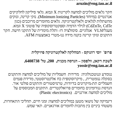
aruzin@eng.tau.ac.il
חקר גלאים מוליכים למחצה לקרינות
X
וגמא. גלאי סיליקון לחלקיקים
אנרגטיים במיוחד
(Minimum lonizing Particles)
. נזקי קרינה, ונזקים
מהשתלות לגלאים ולאלקטרוניקה. גלאים מחומרים מרוכבים (כגון
CdZnTe, CdTe
) לגילוי הדמיה וספקטרוסקופיה של פוטוני
X
וגמא.
מעגלי
VLSI
אנלוגיים. סימולציה דו- ותלת מימדית של התקני חישה. חקר
התקנים ונזקי קרינה בקנה מידה ננו-מטרי באמצעות
AFM
.
פרופ' יוסי רוזנוקס - המחלקה לאלקטרוניקה פיזיקלית
לשכת דקאן, וולפסון – הנדסה מכנית, 200, טל' 6408738,
yossir@eng.tau.ac.il
ננומדע וננוטכנולוגיה: מדידות חשמליות של מוליכים למחצה והתקנים
בסקלה ננומטרית, , מיקרוסקופית כח אלקטרוסטטי, מדידת פגמים
חשמליים תת-מיקרונים בדיודות, טרנזיסטורים והתקנים פולטי אור.
הנדסת ננודומינים בחומרים פרואלקטריים. התקנים המבוססים על
מוליכים למחצה אורגניים.
(Plastic ekectronics)
דינמיקה של נושאי מטען במוליכים למחצה: זמני חיים, תהליכי התאחדות,
משטחי ביניים בין מתכות לחומרים אורגאניים. תאי שמש.