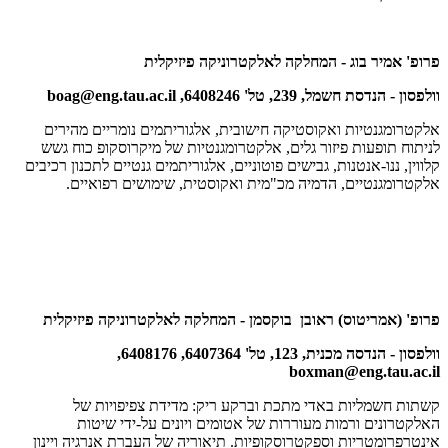
פרופ' אמיר בוג - המחלקה לאלקטרוניקה פיזיקלית
וולפסון - הנדסת חשמל, 239, טל' 6408246,
boag@eng.tau.ac.il
אלקטרומגנטיות ואקוסטיקה חישובית, אלגוריתמים נומריים מהירים
לניתוח תופעות פיזור גלים, אלקטרומגנטיות של מיקרוסקופ כוח גשש
קלווין, ננו-אנטנות, גבישים פוטוניים, אלגוריתמים גנטיים לתכנון רכיבים
אלקטרומגנטיים, הדמיה מכ"מית ואקוסטית, שימושים רפואיים.
פרופ' (אמריטוס) ראובן בוקסמן - המחלקה לאלקטרוניקה פיזיקלית
וולפסון - הנדסה מכנית, 123, טל' 6407364, 6408176,
boxman@eng.tau.ac.il
קשתות חשמליות באדי מתכת וברקע ריק: מדידת צפיפויות של
האלקטרונים ורמות מעוררות של אטומים ויונים על-ידי שיטות
אינטרפרומטריות וספקטרוסקופיות. תיאוריה של העברת אנרגיה ויינון