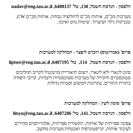
וולפסון - הנדסת חשמל, 130, טל' 6408137,
nadav@eng.tau.ac.il
מערכות מכ"ם, אותות מכ"ם לרזולוציה גבוהה, אותות מכ"ם
CW
,
טכניקות גילוי ושיערוך. שיטות נווט ואיכון.
פרופ' (אמריטוס) רוברט ליפצר - המחלקה למערכות
וולפסון - הנדסת חשמל, 114, טל' 6407195,
liptser@eng.tau.ac.il
סינון לינארי ולא לינארי, יישום תיאוריית מרטינגיל לקרוב תהליכים
סטוכסטיים וחקירה של מערכות סטוכסטיות דינמיות, קרובי דיפוזיה
בתורת התורים, עקרונות המיצוע וסטיות גדולות
פרופ' סימון ליצין - המחלקה למערכות
וולפסון - הנדסת חשמל, 141, טל' 6407286,
litsyn@eng.tau.ac.il
צפינה ספרתית של אותות, תקשורת ספרתית, אלגוריתמים מהירים
לעיבוד אותות, קריפטוגרפיה ואבטחת מערכות מחשב.