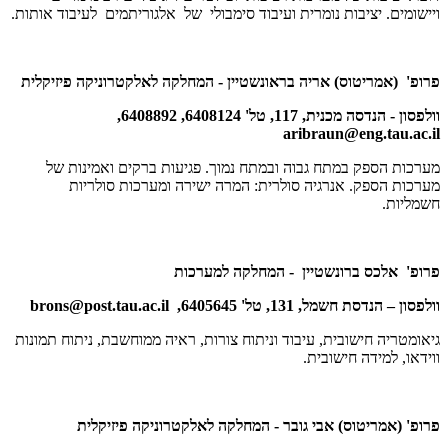
ויישומים. יציבות נומרית ועיבוד סימבולי של אלגוריתמים לעיבוד אותות.
פרופ' (אמריטוס) אריה בראונשטיין - המחלקה לאלקטרוניקה פיזיקלית
וולפסון - הנדסה מכנית, 117, טל' 6408124, 6408892,
aribraun@eng.tau.ac.il
מערכות הספק במתח גבוה ובמתח נמוך. פגיעות ברקים ואמינות של
מערכות הספק. אנרגיה סולרית: המרה ישירה ומערכות סולריות
חשמליות.
פרופ' אלכס ברונשטיין - המחלקה למערכות
וולפסון – הנדסת חשמל, 131, טל' 6405645,
brons@post.tau.ac.il
גיאומטריה חישובית, עיבוד וניתוח צורות, ראיה ממוחשבת, ניתוח תמונות
ווידאו, למידה חישובית.
פרופ' (אמריטוס) אבי גובר - המחלקה לאלקטרוניקה פיזיקלית