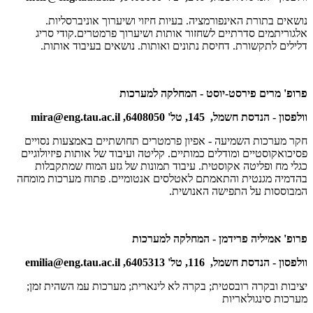
נושאים בתורת האינפורמציה. בעיות חיזוי ושיערוך אוניברסליות.
אלגוריתמים סדרתיים לשחזור אותות ושיערוך פרמטרים.קודי סריג
דלילים לתקשורת. דחיסת נתונים ואותות. נושאים בעיבוד אותות.
פרופ' מרים פירסט-יוסט - המחלקה למערכות
וולפסון - הנדסת חשמל, 145, טל' 6408050,
mira@eng.tau.ac.il
חקר מערכות השמיעה - אפיון פרמטרים תחושתיים באמצעות נסויים
פסיכואקוסטיים ומודלים כמותיים. קליטה ועיבוד של אותות פיזיולוגיים
כגלי מח ופליטה אקוסטית. עיבוד תמונות של גזע המוח שמתקבלות
בהדמיה מגנטית והתאמתם לאטלסים אנטומיים. פתוח מערכות מומחה
המבוססות על התפישה האנושית.
פרופ' אמיליה פרידמן - המחלקה למערכות
וולפסון - הנדסת חשמל, 116, טל' 6405313,
emilia@eng.tau.ac.il
יציבות ובקרה רובסטית; בקרה לא לינארית; מערכות עמ השהית זמן;
מערכות סינגולאריות