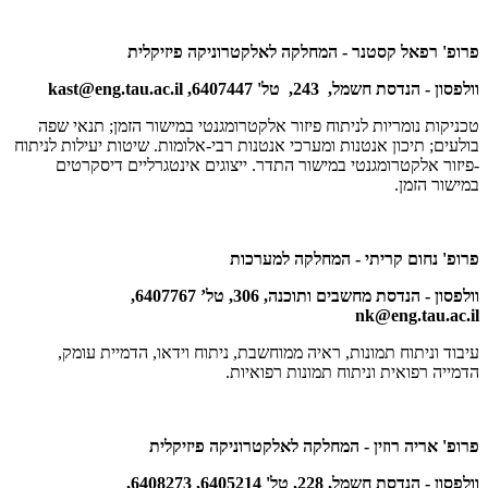
פרופ' רפאל קסטנר - המחלקה לאלקטרוניקה פיזיקלית
וולפסון - הנדסת חשמל, 243, טל' 6407447,
kast@eng.tau.ac.il
טכניקות נומריות לניתוח פיזור אלקטרומגנטי במישור הזמן; תנאי שפה
בולעים; תיכון אנטנות ומערכי אנטנות רבי-אלומות. שיטות יעילות לניתוח
-פיזור אלקטרומגנטי במישור התדר. ייצוגים אינטגרליים דיסקרטים
במישור הזמן.
פרופ' נחום קריתי - המחלקה למערכות
וולפסון - הנדסת מחשבים ותוכנה, 306, טל’ 6407767,
nk@eng.tau.ac.il
עיבוד וניתוח תמונות, ראיה ממוחשבת, ניתוח וידאו, הדמיית עומק,
הדמייה רפואית וניתוח תמונות רפואיות.
פרופ' אריה רוזין - המחלקה לאלקטרוניקה פיזיקלית
וולפסון - הנדסת חשמל, 228, טל' 6405214, 6408273,