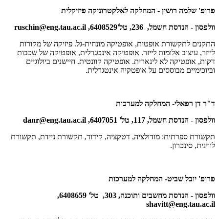
פרופ' שלמה רושין - המחלקה לאלקטרוניקה פיזיקלית
וולפסון - הנדסת חשמל, 236, טל'6408529,
ruschin@eng.tau.ac.il
התקנים לתקשורת אופטית, אופטיקה מונחית-גל. פיזיקה של מקורות
לייזר, עיצוב אלומות לייזר. אופטיקה אינטגרלית, אופטיקה של שכבות
דקות, אופטיקה לא לינארית. אופטיקה קוונטית. חיישנים ביולוגיים
וביוכימיים מבוססים על אופטקיה אינטגרלית.
ד"ר דן רפאלי- המחלקה למערכות
וולפסון - הנדסת חשמל, 117, טל' 6407051,
danr@eng.tau.ac.il
תקשורת ספרתית: מודולציה, דטקציה, קידוד, תקשורת ניידת, תקשורת
לווינית, סינכרון.
פרופ' יובל שביט- המחלקה למערכות
וולפסון - הנדסת מחשבים ותוכנה, 303, טל' 6408659,
shavitt@eng.tau.ac.il