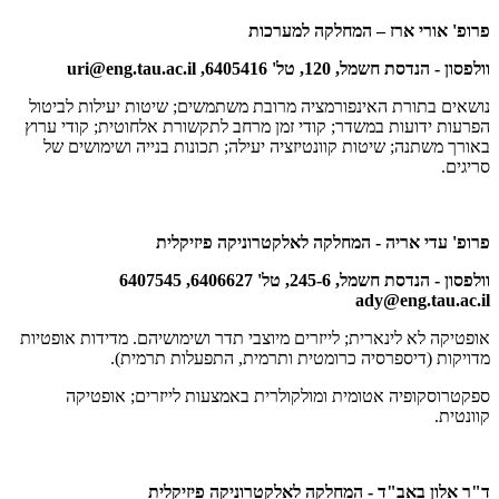
פרופ' אורי ארז – המחלקה למערכות
וולפסון - הנדסת חשמל, 120, טל' 6405416,
uri@eng.tau.ac.il
נושאים בתורת האינפורמציה מרובת משתמשים; שיטות יעילות לביטול
הפרעות ידועות במשדר; קודי זמן מרחב לתקשורת אלחוטית; קודי ערוץ
באורך משתנה; שיטות קוונטיזציה יעילה; תכונות בנייה ושימושים של
סריגים.
פרופ' עדי אריה - המחלקה לאלקטרוניקה פיזיקלית
וולפסון - הנדסת חשמל, 245-6, טל' 6406627, 6407545
ady@eng.tau.ac.il
אופטיקה לא לינארית; לייזרים מיוצבי תדר ושימושיהם. מדידות אופטיות
מדויקות (דיספרסיה כרומטית ותרמית, התפעלות תרמית).
ספקטרוסקופיה אטומית ומולקולרית באמצעות לייזרים; אופטיקה
קוונטית.
ד"ר אלון באב"ד - המחלקה לאלקטרוניקה פיזיקלית