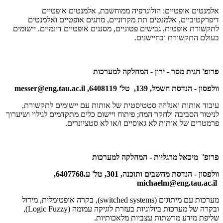
אלמנטים אופטיים: הולוגרפיה ממוחשבת, אלמנטים אופטיים
דיפרקטיביים, אלמנטים תת מקרוניים, מתגים אופטיים ואלמנטים
לתקשורת אופטית, גבישים פטוניים, מסננים אופטיים דינמיים. יישומים
בעולם התקשורת ובחיישנים.
פרופ' חגית מסר - ירון - המחלקה למערכות
וולפסון - הנדסת חשמל, 139, טל’ 6408119,
messer@eng.tau.ac.il
עיבוד אותות ואנליזה סטטיסטית של אותות עם יישומים לתקשורת,
לניטור הסביבה ולחקר המח; פיתוח ויישום כלים מתקדמים לגילוי ושיערוך
פרמטרים של אותות לא גאוסיים ו/או לא סטציונרים.
פרופ' מיכאל מרגליות - המחלקה למערכות
וולפסון - הנדסת מחשבים ותוכנה, 301, טל' ע.6407768,
michaelm@eng.tau.ac.il
מערכות עם מיתוגים (
switched systems
), בקרה אופטימלית, מידול
ובקרה של מערכות ביולוגיות בעזרת לוגיקה עמומה (
Fuzzy
Logic
),
שליפת מידע מרשתות עצביות מלאכותיות.