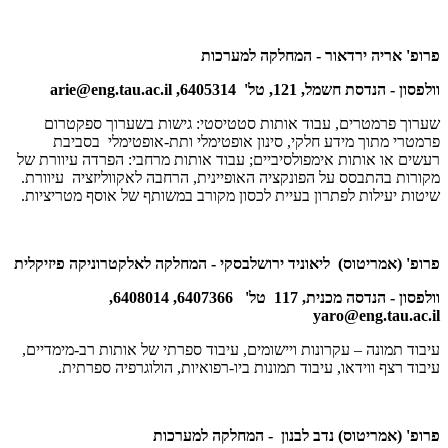
פרופ' אריה ירדאור - המחלקה למערכות
וולפסון - הנדסת חשמל, 121, טל' 6405314,
arie@eng.tau.ac.il
שערוך פרמטרים, עבוד אותות סטטיסטי: גישות בשערוך ספקטרום
פרמטרי מתוך מידע חלקי, סינון אופטימלי ותת-אופטימלי בסביבת
רעשים או אותות אימפולסיביים; עבוד אותות מרחבי: הפרדה עיוורת של
מקורות בהתבסס על הפונקציה האופיינית, הרחבה לאקווליזציה עיוורת.
שיטות יעילות לפתרון בעיית לכסון מקורב במשותף של אוסף מטריציות.
פרופ' (אמריטוס) ליאוניד ירושלבסקי - המחלקה לאלקטרוניקה פיזיקלית
וולפסון - הנדסה מכנית, 117 טל' 6407366, 6408014,
yaro@eng.tau.ac.il
עיבוד תמונה – עקרונות ויישומים, עיבוד ספרתי של אותות רב-מימדיים,
עיבוד רצף ווידאו, עיבוד תמונות ביו-רפואיות, הולוגרפיה ספרתית.
פרופ' (אמריטוס) נדב לבנון - המחלקה למערכות