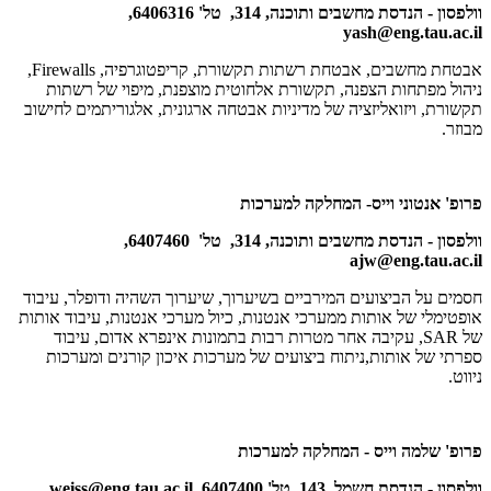
וולפסון - הנדסת מחשבים ותוכנה, 314, טל' 6406316,
yash@eng.tau.ac.il
אבטחת מחשבים, אבטחת רשתות תקשורת, קריפטוגרפיה,
Firewalls
,
ניהול מפתחות הצפנה, תקשורת אלחוטית מוצפנת, מיפוי של רשתות
תקשורת, ויזואליזציה של מדיניות אבטחה ארגונית, אלגוריתמים לחישוב
מבוזר.
פרופ' אנטוני וייס- המחלקה למערכות
וולפסון - הנדסת מחשבים ותוכנה, 314, טל' 6407460,
ajw@eng.tau.ac.il
חסמים על הביצועים המירביים בשיערוך, שיערוך השהיה ודופלר, עיבוד
אופטימלי של אותות ממערכי אנטנות, כיול מערכי אנטנות, עיבוד אותות
של
SAR
, עקיבה אחר מטרות רבות בתמונות אינפרא אדום, עיבוד
ספרתי של אותות,ניתוח ביצועים של מערכות איכון קורנים ומערכות
ניווט.
פרופ' שלמה וייס - המחלקה למערכות
וולפסון - הנדסת חשמל, 143, טל' 6407400,
weiss@eng.tau.ac.il