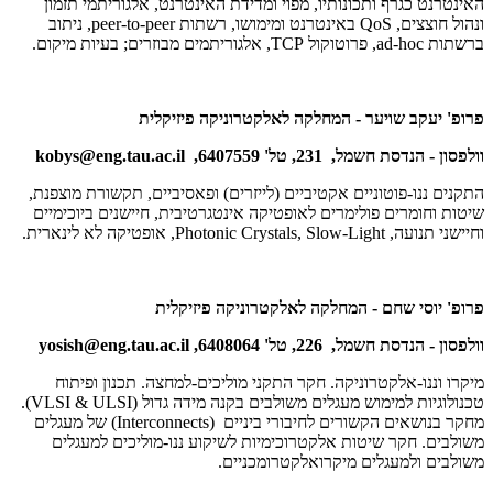
האינטרנט כגרף ותכונותיו, מפוי ומדידת האינטרנט, אלגוריתמי תזמון
ונהול חוצצים,
QoS
באינטרנט ומימושו, רשתות
peer-to-peer
, ניתוב
ברשתות
ad-hoc
, פרוטוקול
TCP
, אלגוריתמים מבוזרים; בעיות מיקום.
פרופ' יעקב שויער - המחלקה לאלקטרוניקה פיזיקלית
וולפסון - הנדסת חשמל, 231, טל' 6407559,
kobys@eng.tau.ac.il
התקנים ננו-פוטוניים אקטיביים (לייזרים) ופאסיביים, תקשורת מוצפנת,
שיטות וחומרים פולימרים לאופטיקה אינטגרטיבית, חיישנים ביוכימיים
וחיישני תנועה,
Photonic Crystals, Slow-Light
, אופטיקה לא לינארית.
פרופ' יוסי שחם - המחלקה לאלקטרוניקה פיזיקלית
וולפסון - הנדסת חשמל, 226, טל' 6408064,
yosish@eng.tau.ac.il
מיקרו וננו-אלקטרוניקה. חקר התקני מוליכים-למחצה. תכנון ופיתוח
טכנולוגיות למימוש מעגלים משולבים בקנה מידה גדול (
ULSI
&
VLSI
).
מחקר בנושאים הקשורים לחיבורי ביניים (
Interconnects
) של מעגלים
משולבים. חקר שיטות אלקטרוכימיות לשיקוע ננו-מוליכים למעגלים
משולבים ולמעגלים מיקרואלקטרומכניים.