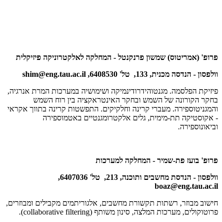
פרופ' (אמריטוס) שמשון פרנקנטל - המחלקה לאלקטרוניקה פיזיקלית
וולפסון - הנדסה מכנית, 133, טל' 6408530,
shim@eng.tau.ac.il
פיזיקת הפלסמה. מגנטוהידרודינמיקה ושימושיה במערכות המרת אנרגיה,
בחקר הקורונה של השמש ובחקר האינטראקציה בין רוח השמש
והמגניטוספירה. מעברי קרינה וחלקיקים. התפשטות קרינה בתווך אקראי
- אקוסטיקה תת-מימית, גלים אלקטרומגנטיים באטמוספירה
וביאונוספירה.
פרופ' בועז פת-שמיר - המחלקה למערכות
וולפסון - הנדסת מחשבים ותוכנה, 213, טל' 6407036,
boaz@eng.tau.ac.il
חישוב מבוזר, רשתות תקשורת מחשבים, אלגוריתמים מקבילים ומבוזרים,
פרוטוקולים, מערכות המלצה, סינון משותף
(collaborative filtering)
.