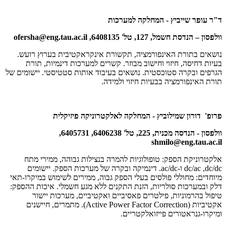
ד"ר עופר שייביץ - המחלקה למערכות
וולפסון – הנדסת חשמל, 127, טל' 6408135,
ofersha@eng.tau.ac.il
נושאים בתורת האינפורמציה, תקשורת אינקראקטיבית בערוץ רועש.
בעיות דחיסה, חיזוי וחישוב מבוזר. קשרים למערכות דינמיות, תורת
הגרפים ובקרה סטוכסטית. נושאים בעיבוד אותות סטטיסטי. יישומים של
תורת האינפורמציה בבעיות חיזוי ולמידה.
פרופ' דורון שמילוביץ - המחלקה לאלקטרוניקה פיזיקלית
וולפסון - הנדסה מכנית, 225, טל' 6406238, 6405731,
shmilo@eng.tau.ac.il
אלקטרוניקת הספק: טופולוגיות להמרה בנצילות גבוהה, ממירי מתח
dc/dc
,
dc/ac
ו‑
ac/dc
. דינמיקה ובקרה של מערכות הספק. יישומים
מיוחדים: מחוללי פולסים בעלי הספק גבוה, ממירים לשימוש במיקרו-תאי
דלק ובמערכות סולריות, הזנת התקנים ללא מגע חשמלי. איכות ההספק:
טיפול בהרמוניות, פילטרים פאסיביים ואקטיביים, מערכות יישור
אקטיביות (Active Power Factor Correction
(
. מתמרים, חיישנים
ומיקרו-גנראטורים פייזואלקטריים.