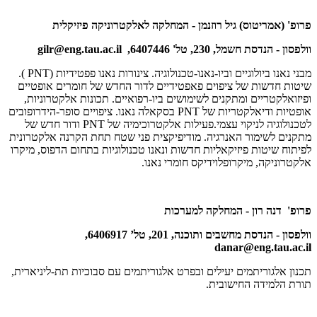
פרופ' (אמריטוס) גיל רוזנמן - המחלקה לאלקטרוניקה פיזיקלית
וולפסון - הנדסת חשמל, 230, טל' 6407446,
gilr@eng.tau.ac.il
מבני נאנו ביולוגיים וביו-נאנו-טכנולוגיה. צינורות נאנו פפטידיות (
PNT
).
שיטות חדשות של ציפוים פאפטידיים לדור החדש של חומרים אופטיים
ופיזואלקטריים ומתקנים לשימושים ביו-רפואיים. תכונות אלקטרוניות,
אופטיות ודיאלקטריות של
PNT
בסקאלה נאנו. ציפויים סופר-הידרופובים
לטכנולוגיה לניקוי עצמי.פעילות אלקטרוכימיה של
PNT
ודור חדש של
מתקנים לשימור האנרגיה. מודיפיקצית פני שטח תחת הקרנה אלקטרונית
לפיתוח שיטות פיזיקאליות חדשות ונאנו טכנולוגיות בתחום הדפוס, מיקרו
אלקטרוניקה, מיקרופלוידיקס חומרי נאנו.
פרופ' דנה רון - המחלקה למערכות
וולפסון - הנדסת מחשבים ותוכנה, 201, טל’ 6406917,
danar@eng.tau.ac.il
תכנון אלגוריתמים יעילים ובפרט אלגוריתמים עם סבוכיות תת-ליניארית,
תורת הלמידה החישובית.