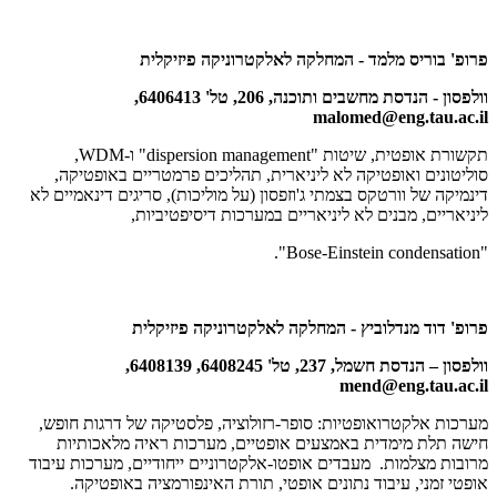
פרופ' בוריס מלמד - המחלקה לאלקטרוניקה פיזיקלית
וולפסון - הנדסת מחשבים ותוכנה, 206, טל' 6406413,
malomed@eng.tau.ac.il
תקשורת אופטית, שיטות
"dispersion management"
ו-
WDM
,
סוליטונים ואופטיקה לא ליניארית, תהליכים פרמטריים באופטיקה,
דינמיקה של וורטקס בצמתי ג'וזפסון (על מוליכות), סריגים דינאמיים לא
ליניאריים, מבנים לא ליניאריים במערכות דיסיפטיביות,
.
"Bose-Einstein condensation"
פרופ' דוד מנדלוביץ - המחלקה לאלקטרוניקה פיזיקלית
וולפסון – הנדסת חשמל, 237, טל' 6408245, 6408139,
mend@eng.tau.ac.il
מערכות אלקטרואופטיות: סופר-רזולוציה, פלסטיקה של דרגות חופש,
חישה תלת מימדית באמצעים אופטיים, מערכות ראיה מלאכותיות
מרובות מצלמות. מעבדים אופטו-אלקטרוניים ייחודיים, מערכות עיבוד
אופטי זמני, עיבוד נתונים אופטי, תורת האינפורמציה באופטיקה.