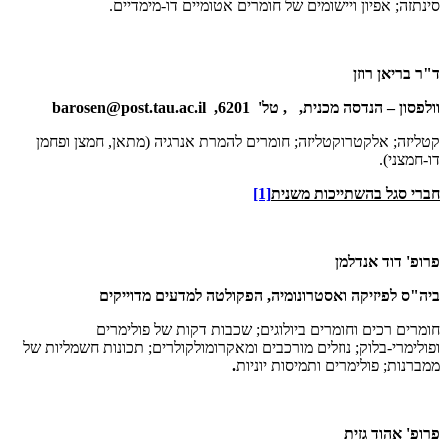
סינתזה; אפיון ויישומים של חומרים אטומיים דו-מימדיים.
ד"ר בריאן רוזן
וולפסון – הנדסה מכנית, , טל' 6201,
barosen@post.tau.ac.il
קטליזה; אלקטרוקטליזה; חומרים להמרת אנרגיה (מתאן, חמצן ופחמן
דו-חמצני).
חברי סגל בהשתייכות משנית
[1]
פרופ' דוד אנדלמן
ביה"ס לפיזיקה ואסטרונומיה, הפקולטה למדעים מדוייקים
חומרים רכים וחומרים ביולוגים; שכבות דקות של פולימרים
ופולימרי-בלוק; נוזלים מורכבים ומאקרומולקולרים; תכונות חשמליות של
ממברנות; פולימרים ותמיסות יוניות
.
פרופ' אהוד גזית