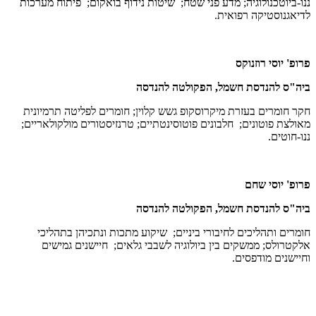
ננו-ביוטכנולוגיה; מדע פני שטח; שיטות נידוף בואקום; פיתוח מערכות
לדיאגנוסטיקה רפואית.
פרופ' יוסי רוזנוקס
ביה"ס להנדסת חשמל, הפקולטה להנדסה
חקר חומרים בעזרת מיקרוסקופ גשש קלוין; חומרים לפליטה תרמיונית
מאולצת פוטונים; חלבונים פוטוסינטתיים; טרנזיסטורים מולקולאריים;
ננו-חוטים.
פרופ' יוסי שחם
ביה"ס להנדסת חשמל, הפקולטה להנדסה
חומרים ותהליכים לחיבורי ביניים; שיקוע מתכות ונתכיהן בתהליכי
אלקטרולס; ממשקים בין ביולוגיה לשבבי גלאים; חיישנים גמישים
וחיישנים מודפסים.