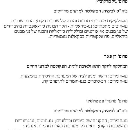
פרופ' גיל מרקוביץ
ביה"ס לכימיה, הפקולטה למדעים מדוייקים
ננו-חלקיקים מגנטיים: תכונות והכנה של שכבות דקות; הכנת שכבות
ננו-חוטים מתכתיים; ננו-כיראליות - חקר תכונות כיר-אופטיות בהיברידים
של ננו-מבנים אי-אורגניים ומולקולות כיראליות והכנה של ננו-מבנים
כיראליים; פרואלקטריות בסקאלות ננומטריות
.
פרופ' דן פאר
המחלקה לחקר התא ולאימונולוגיה, הפקולטה למדעי החיים
ננו-חומרים; חישה ומניפולציה של המערכת החיסונית באמצעות
ננו-חומרים; רב-סוכרים כננו-חומרים לתרפויטיקה.
פרופ' פרננדו פטטולסקי
ביה"ס לכימיה, הפקולטה למדעים מדוייקים
ננו-חומרים; התקני חישה כימיים וביולוגיים; ננו-חוטים, ננו-צינוריות
וננו-שכבות דקות; תאי דלק ומערכות לאגירת והמרת אנרגיה;