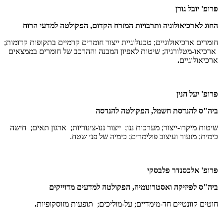
פרופ' יובל גורן
החוג לארכיאולוגיה ותרבויות המזרח הקדום, הפקולטה למדעי הרוח
חומרים ארכיאולוגיים; טכנולוגיית ייצור חומרים קרמיים בתקופות קדומות;
ארכיאו-מטלורגיה; שיטות לאפיון המבנה וההרכב של חומרים בממצאים
ארכיאולוגיים
.
פרופ' יעל חנין
ביה"ס להנדסת חשמל, הפקולטה להנדסה
שיטות מיקרו-ייצור; מערכות ננו; ייצור ננו-צינוריות; ארגון תאים; חישה
כימית; מזעור ועיצוב פולימרים; כימיה של פני שטח.
פרופ' אלכסנדר פלבסקי
ביה"ס לפיזיקה ואסטרונומיה, הפקולטה למדעים מדוייקים
חוטים קוונטיים חד-מימדיים; על-מוליכים; תופעות מזוסקופיות
.