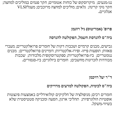
ננו-מגעים; מיקרוסקופ של כוחות אטומיים; חקר פגמים במוליכים למחצה;
חקר נזקי קרינה; גלאים; מוליכים למחצה מרוכבים; מעגלי
VLSI
אנלוגיים
.
פרופ' (אמריטוס) גיל רוזנמן
ביה"ס להנדסת חשמל, הפקולטה להנדסה
גבישים, מבנים קרמיים ושכבות דקות של חומרים פרואלקטריים; מעברי
פאזות; תופעות פייזו- ופירו-אלקטריות; דומיינים פרואלקטריים; מבנים
ננומטריים; ביו-פרואלקטריות; ספקטרוסקופית מלכודות; שכבות
מבודדות לזכרונות מחשבים; חומרים ביולוגיים; ביו-סנסורים
.
ד"ר יעל רויכמן
ביה"ס לכימיה, הפקולטה למדעים מדוייקים
חומרים רכים; מניפולציה של חלקיקים קולואידליים באמצעות פינצטות
אופטיות הולוגרפיות; תהליכי ארגון, הסעה ומכניקה סטטיסטית שלא
בשיווי-משקל
.