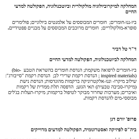
המחלקה למיקרוביולוגיה מולקולרית וביוטכנולוגיה, הפקולטה למדעי
החיים
ביו-ננו-חומרים; חומרים המבוססים על אלמנטים ביולוגיים; פולימרים
סופרא-מולקולריים; חומרים מרוכבים המבוססים על מבניים פפטידיים
.
ד"ר טל דביר
המחלקה לביוטכנולוגיה, הפקולטה למדעי החיים
ביו-חומרים לרפואה משקמת; הנדסת חומרים בהשראת הטבע
(bio-
inspired materials)
; הנדסת רקמת שרירי לב; הנדסת רקמת "סייבורג":
שילוב מיקרו- וננו-אלקטרוניקה ברקמות מהונדסות; הנדסת נישת
(מיקרו-סביבה טבעית) תאי הגזע; הדפסה תלת ממדית של רקמות
ואיברים; מערכות שחרור מבוקר לטיפול ברקמות; מיקרו-תעלות בג'לים
מבוססי-מים להנדסת רקמות
.
פרופ' יורם דגן
ביה"ס לפיזיקה ואסטרונומיה, הפקולטה למדעים מדוייקים