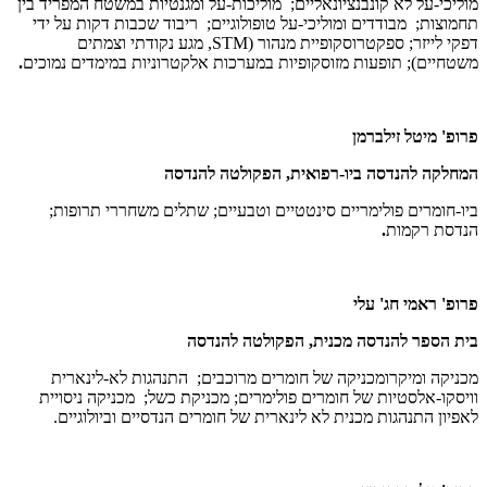
מוליכי-על לא קונבנציונאליים; מוליכות-על ומגנטיות במשטח המפריד בין
תחמוצות; מבודדים ומוליכי-על טופולוגיים; ריבוד שכבות דקות על ידי
דפקי לייזר; ספקטרוסקופיית מנהור (
STM
, מגע נקודתי וצמתים
משטחיים); תופעות מזוסקופיות במערכות אלקטרוניות במימדים נמוכים
.
פרופ' מיטל זילברמן
המחלקה להנדסה ביו-רפואית, הפקולטה להנדסה
ביו-חומרים פולימריים סינטטיים וטבעיים
;
שתלים משחררי תרופות
;
הנדסת רקמות
.
פרופ' ראמי חג' עלי
בית הספר להנדסה מכנית, הפקולטה להנדסה
מכניקה ומיקרומכניקה של חומרים מרוכבים; התנהגות לא-לינארית
וויסקו-אלסטיות של חומרים פולימרים; מכניקת כשל; מכניקה ניסויית
לאפיון התנהגות מכנית לא לינארית של חומרים הנדסיים וביולוגיים.