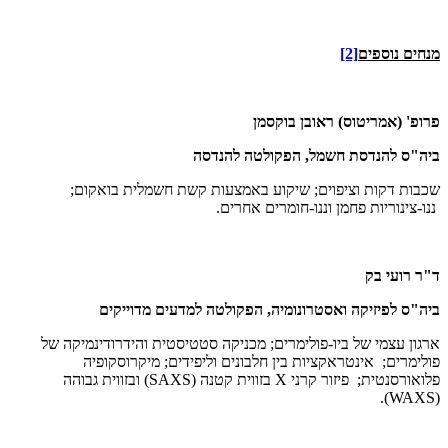
מנחים נוספים
[2]
פרופ' (אמריטוס) ראובן בוקסמן
ביה"ס להנדסת חשמל, הפקולטה להנדסה
שכבות דקות וציפוים; שיקוע באמצעות קשת חשמלית בואקום;
ננו-צינוריות פחמן וננו-חומרים אחרים.
ד"ר רועי בק
ביה"ס לפיזיקה ואסטרונומיה, הפקולטה למדעים מדוייקים
ארגון עצמי של ביו-פולימרים; מכניקה סטטיסטית והידרודינמיקה של
פולימרים; אינטראקציות בין חלבונים וליפידים; מיקרוסקופיה
פלואורסנטית; פיזור קרני
X
בזווית קטנה
(SAXS)
ובזווית גבוהה
.
(WAXS)