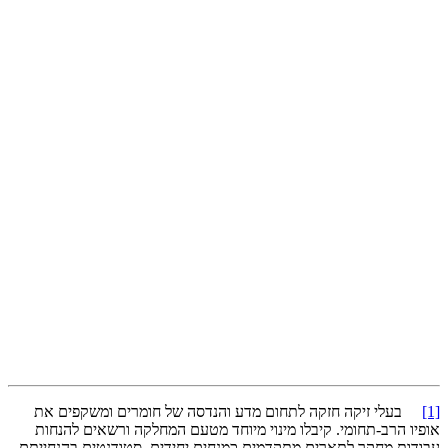
[1]
בעלי זיקה חזקה לתחום מדע והנדסה של חומרים ומשקפים את
אופיו הרב-תחומי. קיבלו מינוי מיוחד מטעם המחלקה ורשאים להנחות
עבודות מחקר לתארים מתקדמים כמנחים יחידים. סטודנטים בהנחייתם