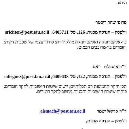
מיתוג
.
פרופ' שחר ריכטר
וולפסון – הנדסה מכנית, 126, טל' 6405711,
srichter@post.tau.ac.il
ביו-אלקטרוניקה ואלקטרוניקה מולקולרית; סידור עצמי של שכבות דקות;
חומרים ביו-מרוכבים חכמים.
ד"ר אוסבלדו דיאגז
וולפסון – הנדסה מכנית, 122, טל' 6409438,
odieguez@post.tau.ac.il
תכן וחקר תחמוצות רב-תכליתיים; יישום שיטות חישוביות לחקר חומרים;
פיתוח שיטות חישוביות ותכניות מחשב לחקר חומרים.
ד"ר אריאל ישמח
aismach@post.tau.ac.il
וולפסון – הנדסה מכנית,