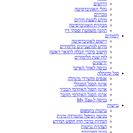
דרושים
נהלי האוניברסיטה
מכרזים
מידע לשעת חירום
מבקרת האוניברסיטה
תקנון משמעת ופסקי דין
לימודים
רישום לאוניברסיטה
מידע למתעניינים בלימודים
חישוב סיכויי קבלה לתואר ראשון
לוח שנת הלימודים
ידיעונים
כניסה לאזור האישי
סגל ומינהלה
אגפים ומשרדי מינהלה
ארגון הסגל המנהלי
ארגון הסגל האקדמי הבכיר
ארגון הסגל האקדמי הזוטר
כניסה ל-My Tau
נגישות
נגישות בקמפוס
מניעה וטיפול בהטרדה מינית
הנחיות בדבר חוק חופש המידע
הצהרת נגישות
הגנת הפרטיות