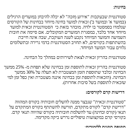
בחינות
:
סטודנטית שבעקבות "אירוע מזכה" לא יכלה להיבחן במועדים הרגילים
(במועד א' ובמועד ב') זכאית למועד בחינה מיוחד בבחינות של הקורסים
שנלמדו בסמסטר בו ילדה. מובהר בזאת כי הסטודנטית זכאית למועד
מיוחד אחד בלבד, במסגרת המועדים המקובלים. אם סיימה את חובות
השמיעה והמועד המיוחד נקבע לשנה העוקבת, שבה אינה חייבת
בהשתתפות בקורסים, לא תחויב הסטודנטית בדמי גרירה ובתשלומים
נלווים עבור המועד המיוחד.
סטודנטית בהריון זכאית לצאת לשירותים במהלך כל הבחינה.
סטודנטית בהריון זכאית לתוספת זמן בבחינה שלא תפחת מ- 25% ממשך
הבחינה ובלבד שתוספת הזמן המצטברת לא תעלה על 30% ממשך
הבחינה. (הזכאות לתוספת זמן בבחינה איננה מצטברת ואין כפל זמן למי
שזכאית לתוספת בשל סיבות אחרות).
דרישות קדם לקורסים:
"סטודנטית זכאית" שנבצר ממנה להשלים חובותיה בקורס המהווה
"דרישת קדם" לקורס מתקדם, תורשה להשתתף בקורס המתקדם על
תנאי (קורס ובחינה) עד להשלמת חובותיה בקורס שהיווה תנאי קדם.
בקורסי קדם במקצועות טיפוליים נדרש ביקה מקדימה.
תקופה תקנית ללימודים
: