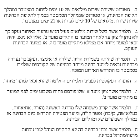
ב. סטודנט ששירת שירות מילואים של 10 ימים לפחות במצטבר במהלך
תקופת הבחינות, או סטודנט שבמהלך הסמסטר בסמוך לתקופת הבחינות
שירת שירות מילואים של 10 ימים לפחות או 21 ימים במצטבר.
ג. תלמיד אשר בשל שירות מילואים פעיל הגיש ערעור באיחור ועקב כך
לא ניתן לו ציון עד לאחר המועד בו התקיים מועד ב', אליו לא ניגש, יהיה
זכאי למועד מיוחד אם ממילא מתקיים מועד כזה, או במועד הבחינות
העוקב.
ד. תלמידה שהיתה בשמירת הריון, שילדה או אימצה, ועקב כך נעדרה
מבחינות זכאית למועד בחינה מיוחד בבחינות של הקורסים שנלמדו
בסמסטר בו התרחש האירוע המזכה.
ה. הוועדה הפקולטית לענייני תלמידים החליטה שהוא זכאי למועד מיוחד.
ו. תלמיד אשר ציון מועד א' שלו פורסם פחות משבוע ימים לפני המועד
בו מתקיים מועד ב'.
ז. תלמיד אשר קרוב משפחה שלו מדרגה ראשונה (הורה, אח/אחות,
בעל/אישה, בן/בת) נפטר חו"ח, ומועד הפטירה התרחש ביום הבחינה או
במהלך השבועיים שקדמו ליום הבחינה.
ח. תלמיד אשר נבחן בבחינה בה לא התקיים הנוהל לגבי נוכחות
מרצה/מתרגל בבחינה.