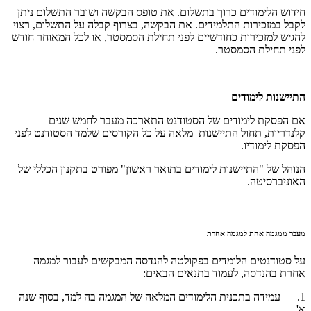
חידוש הלימודים כרוך בתשלום. את טופס הבקשה ושובר התשלום ניתן
לקבל במזכירות התלמידים. את הבקשה, בצרוף קבלה על התשלום, רצוי
להגיש למזכירות כחודשיים לפני תחילת הסמסטר, או לכל המאוחר חודש
לפני תחילת הסמסטר.
התיישנות לימודים
אם הפסקת לימודים של הסטודנט התארכה מעבר לחמש שנים
קלנדריות, תחול התיישנות מלאה על כל הקורסים שלמד הסטודנט לפני
הפסקת לימודיו.
הנוהל של "התיישנות לימודים בתואר ראשון" מפורט בתקנון הכללי של
האוניברסיטה.
מעבר ממגמה אחת למגמה אחרת
על סטודנטים הלומדים בפקולטה להנדסה המבקשים לעבור למגמה
אחרת בהנדסה, לעמוד בתנאים הבאים:
1. עמידה בתכנית הלימודים המלאה של המגמה בה למד, בסוף שנה
א'.