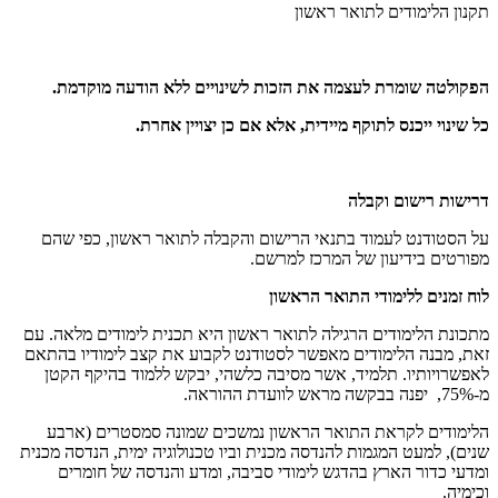
תקנון הלימודים לתואר ראשון
הפקולטה שומרת לעצמה את הזכות לשינויים ללא הודעה מוקדמת.
כל שינוי ייכנס לתוקף מיידית, אלא אם כן יצויין אחרת.
דרישות רישום וקבלה
על הסטודנט לעמוד בתנאי הרישום והקבלה לתואר ראשון, כפי שהם
מפורטים בידיעון של המרכז למרשם.
לוח זמנים ללימודי התואר הראשון
מתכונת הלימודים הרגילה לתואר ראשון היא תכנית לימודים מלאה. עם
זאת, מבנה הלימודים מאפשר לסטודנט לקבוע את קצב לימודיו בהתאם
לאפשרויותיו. תלמיד, אשר מסיבה כלשהי, יבקש ללמוד בהיקף הקטן
מ-75%, יפנה בבקשה מראש לוועדת ההוראה.
הלימודים לקראת התואר הראשון נמשכים שמונה סמסטרים (ארבע
שנים), למעט המגמות להנדסה מכנית וביו טכנולוגיה ימית, הנדסה מכנית
ומדעי כדור הארץ בהדגש לימודי סביבה, ומדע והנדסה של חומרים
וכימיה.