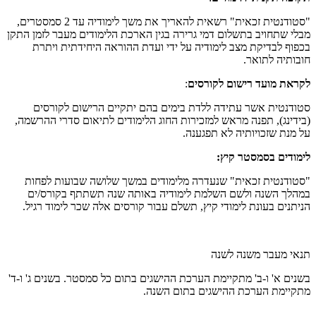
"סטודנטית זכאית" רשאית להאריך את משך לימודיה עד 2 סמסטרים,
מבלי שתחויב בתשלום דמי גרירה בגין הארכת הלימודים מעבר לזמן התקן
בכפוף לבדיקת מצב לימודיה על ידי ועדת ההוראה היחידתית ויתרת
חובותיה לתואר.
לקראת מועד רישום לקורסים
:
סטודנטית אשר עתידה ללדת בימים בהם יתקיים הרישום לקורסים
(בידינג), תפנה מראש למזכירות החוג הלימודים לתיאום סדרי ההרשמה,
על מנת שזכויותיה לא תפגענה.
לימודים בסמסטר קיץ:
"סטודנטית זכאית" שנעדרה מלימודים במשך שלושה שבועות לפחות
במהלך השנה ולשם השלמת לימודיה באותה שנה תשתתף בקורס/ים
הניתנים בעונת לימודי קיץ, תשלם עבור קורסים אלה שכר לימוד רגיל.
תנאי מעבר משנה לשנה
בשנים א' ו-ב' מתקיימת הערכת ההישגים בתום כל סמסטר. בשנים ג' ו-ד'
מתקיימת הערכת ההישגים בתום השנה.