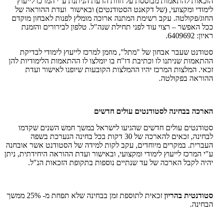
הזכאות להתאמות מבוססת על חוות הדעת הניתנת ע"י המרכז לייעוץ
לימודי ומקצועי, (של דקאנט הסטודנטים) ובאישור ועדת ההוראה של
החוג/פקולטה. עקב רשימת המתנה ארוכה מומלץ לפנות לאבחון מוקדם
ככל האפשר – רצוי עוד לפני תחילת שנה"ל. טלפון לבירורים והזמנת
ראיון: 6409692.
סטודנט שעבר אבחון של "מתל", מוזמן למרכז לייעוץ לימודי לבדיקת
ההתאמות שניתנו לו וכתיבת דו"ח בו יומלצו לו ההתאמות הלימודיות להן
זכאי. המלצות המרכז יהיו ההמלצות הקובעות שיופנו לאישור ועדת
ההוראה בפקולטה.
הארכה בבחינה לסטודנטים עולים חדשים
סטודנטים עולים חדשים שהגיעו לישראל במשך חמש השנים שקדמו
לבחינה, זכאים להארכה של 30 דקות בכל בחינה הנערכת בשפה
העברית. במקרים מיוחדים, עקב לקות למידה של הסטודנט אשר אובחנה
ע"י המרכז לייעוץ לימודי ומקצועי, ובאישור ועדת ההוראה היחידתית, ניתן
יהיה לקבל הארכה של עד שנתיים נוספות בתקופת הזכאות הנ"ל.
סטודנטית בהריון
זכאית לתוספת זמן בבחינה שלא תפחת מ- 25% ממשך
הבחינה.