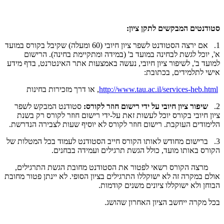
סטודנטים המבקשים לתקן ציון:
1. אם ירצה הסטודנט לשפר ציון חיובי (60 ומעלה) שקיבל בקורס במועד
א', יוכל לגשת לבחינה במועד ב' (במידה ומתקיימת בחינה). הרישום
למועד ב', לשיפור ציון חיובי, נעשה באמצעות אתר האינטרנט, בדף מידע
אישי לתלמידים, בכתובת:
http://www.tau.ac.il/services-heb.html
, או דרך מזכירות בחינות
2.
שיפור ציון חיובי על ידי רישום חוזר לקורס:
סטודנט המבקש לשפר
ציון חיובי בקורס יוכל לעשות זאת על-ידי רישום חוזר לקורס רק בשנת
הלימודים העוקבת. רישום חוזר לקורס לא יוסיף שעות לצבירה הנדרשת.
3. ברישום מחודש לאותו הקורס חייב הסטודנט לעמוד בכל המטלות של
הקורס באותו מועד, כולל הגשת תרגילים ועמידה בבחנים.
מרצה הקורס רשאי לפטור את הסטודנט מחובת הגשת התרגילים,
אולם במקרה זה לא ישוקללו התרגילים בציון הסופי. לא יינתן פטור מחובת
הבוחן ולא ישוקללו ציונים משנים קודמות.
בכל מקרה ייחשב הציון האחרון שהושג.