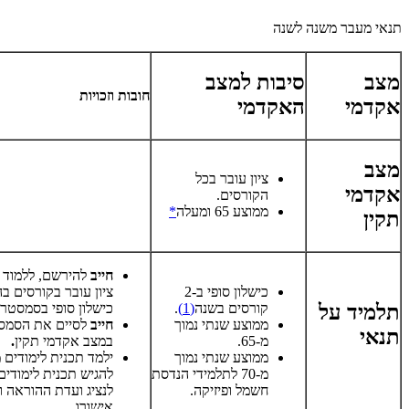
תנאי מעבר משנה לשנה
מצב
סיבות למצב
חובות וזכויות
אקדמי
האקדמי
מצב
ציון עובר בכל
אקדמי
הקורסים.
ממוצע 65 ומעלה
*
תקין
חייב
להירשם, ללמוד 
כישלון סופי ב-2
ציון עובר בקורסים ב
קורסים בשנה
(1)
.
כישלון סופי בסמסטר 
תלמיד על
ממוצע שנתי נמוך
חייב
לסיים את הסמס
תנאי
מ‑65.
במצב אקדמי תקין
.
ממוצע שנתי נמוך
ילמד תכנית לימודים 
מ-70 לתלמידי הנדסת
להגיש תכנית לימודי
חשמל ופיזיקה.
לנציג ועדת ההוראה 
אישורו.