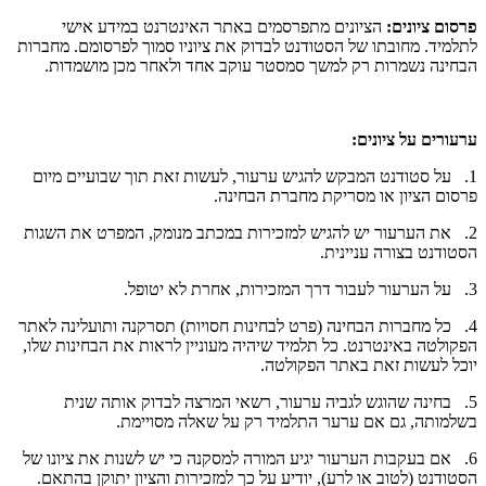
פרסום ציונים:
הציונים מתפרסמים באתר האינטרנט במידע אישי
לתלמיד. מחובתו של הסטודנט לבדוק את ציוניו סמוך לפרסומם. מחברות
הבחינה נשמרות רק למשך סמסטר עוקב אחד ולאחר מכן מושמדות.
ערעורים על ציונים
:
1. על סטודנט המבקש להגיש ערעור, לעשות זאת תוך שבועיים מיום
פרסום הציון או מסריקת מחברת הבחינה.
2. את הערעור יש להגיש למזכירות במכתב מנומק, המפרט את השגות
הסטודנט בצורה עניינית.
3. על הערעור לעבור דרך המזכירות, אחרת לא יטופל.
4. כל מחברות הבחינה (פרט לבחינות חסויות) תסרקנה ותועלינה לאתר
הפקולטה באינטרנט. כל תלמיד שיהיה מעוניין לראות את הבחינות שלו,
יוכל לעשות זאת באתר הפקולטה.
5. בחינה שהוגש לגביה ערעור, רשאי המרצה לבדוק אותה שנית
בשלמותה, גם אם ערער התלמיד רק על שאלה מסויימת.
6. אם בעקבות הערעור יגיע המורה למסקנה כי יש לשנות את ציונו של
הסטודנט (לטוב או לרע), יודיע על כך למזכירות והציון יתוקן בהתאם.