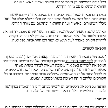
בכל קורס בהתייחס בין היתר למהות הקורס ואופיו, באישור ועדת
ההוראה ובתיאום עם מורה הקורס.
במקרה בו זכאית הסטודנטית להיעדר גם מסיבה אחרת ייקבע שיעור
ההיעדרות כולל בהתאם לנוהלי האוניברסיטה ובלבד שלא יעלה על 30%
מכלל השיעורים, באישור ועדת ההוראה ובתיאום עם מורה הקורס.
האוניברסיטה תאפשר לסטודנטית הנעדרת בשל אירוע מזכה, לדחות את
הקורס ולחזור עליו ללא תשלום נוסף בתנאי שעדיין לא נבחנה. בקשה
לדחיית הקורס כאמור לעיל תוגש לאישור רכז ההתאמות בפקולטה.
הקפאת לימודים
:
"סטודנטית זכאית" רשאית להודיע על
הקפאת לימודים
(לבצע הפסקת
לימודים)
לפני מועד הבחינות
הראשון בקורסים אליהם נרשמה. סטודנטית
המקפיאה לימודים בשל אירוע מזכה רשאית לבחור באחת משתי
אפשרויות: לחזור על הקורסים ללא תשלום נוסף לאחר שתחדש לימודיה
או לקבל החזר על כל התשלומים ששילמה עבור הסמסטר. במקרה זה כל
הקורסים אליהם היתה רשומה באותו סמסטר, יבוטלו.
הודעה על הקפאת הלימודים יש להגיש בכתב לרכז ההתאמות בפקולטה
ולמזכירות תלמידים כללית באגף רישום ומינהל תלמידים.
מטלות:
"סטודנטית זכאית" רשאית להגיש עבודות ותרגילים שניתנו בסמסטר בו