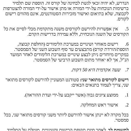
הנדרש, לא יהיה זכאי לגשת לבחינה של קורס זה. הוספת שם תלמיד
ברשימות הנוכחות על-ידי המורה או מתן אישור על-ידי המורה להצטרפות
לקבוצה, שלא בתיאום ואישור מזכירות הסטודנטים, אינם מהווים רישום
לקורס.
5. אין אפשרות להירשם לקורסים משנה מתקדמת מבלי לסיים את כל
הקורסים של השנה הנוכחית, וללא עמידה בדרישות הקדם.
6. רישום מאוחר ושינויים במערכת הלימודים (החלפת קבוצה,
הוספת/הורדת קורס) מתבצעים עד סוף השבוע השני של הסמסטר.
במקרים מיוחדים ניתן לבצע שינויים במערכת הלימודים לאחר המועד
הנ"ל, אך לא יאוחר מתום השבוע הרביעי של הסמסטר.
7. שעה אקדמית היא 50 דקות.
רישום לקורסים מתואר שני:
סטודנט המעוניין להירשם לקורסים מתואר
שני, צריך לעמוד בתנאים הבאים:
1. ממוצע ציונים גבוה (אשר ייקבע על-ידי ועדת ההוראה).
2. אישור ראש המחלקה.
בכל מקרה לא יינתן אישור להירשם ליותר משני קורסים מתואר שני, בכל
סמסטר.
לתשומת לב
, לאחר סיום תקופת הרישום והשינויים, מוטלת על התלמיד