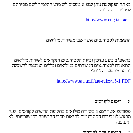
באתר הפקולטה ניתן למצוא טפסים לשימוש התלמיד לשם מסירתם
למזכירות סטודנטים.
http://www.eng.tau.ac.il
התאמות לסטודנטים אשר שבו משירות מילואים
בתשע"ב בוצע עדכון זכויות הסטודנטים הנקראים לשירות מילואים -
התאמות לסטודנטים המשרתים במילואים וכללים המועצה להשכלה
גבוהה מתשע"ב-2012:
http://www.tau.ac.il/tau-rules/15-1.PDF
א.
רישום לקורסים
סטודנט אשר יימצא בשירות מילואים בתקופת הרישום לקורסים, יפנה
מראש למזכירות הסטודנטים לתיאום סדרי ההרשמה כדי שזכויותיו לא
תיפגענה.
ב.
דרישות קדם לקורסים