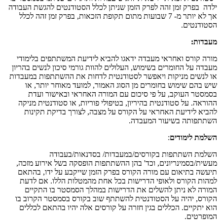
ילדה בפרק זמן זהה לפרק הזמן שניתן לכלל הסטודנטים להגשת העבודה
אך לא יותר מ- 7 שבועות מתום תקופת הזכאות, בפרק זמן זהה לכלל
הסטודנטים.
מעבדות:
מורה קורס ואחראי מעבדה ידאגו להביא לידיעת המשתתפים בלימודי
מעבדה על החומרים בשימוש, העלולים להוות גורמי סיכון לנשים בהריון
או לנשים מניקות ויאפשר לסטודנטית לדחות את ההשתתפות במעבדות
שיש בהם שימוש בחומרים מן הסוג האמור, למועד מאוחר יותר, או
בסמסטר העוקב, על פי סיכום עם המורה האחראי ובאישור ועדת
ההוראה. על סטודנטית בהיריון, בטיפולי פוריות, או סטודנטית מניקה
להביא לידיעת האחראי על הקורס על מצבה, לצורך בדיקת תקינות
השתתפותה בשיעור המעבדה.
השלמת לימודים
:
השלמת השתתפות בקורסים/במעבדות/ בסדנאות/בעבודה
מעשית/בסמינריונים, וכד' בהן ההשתתפות הופסקה בשל אירוע מזכה,
תיעשה בתיאום עם מורה הקורס בפרק הזמן שייקבע על ידו, בהתאם
למהות הקורס ולאופי הדרישות בכל אחת מהמטלות הללו. אם לדעת
המורה לא ניתן להשלים את הדרישות במהלך הסמסטר בו התקיים
הקורס, יהיה על הסטודנטית להשתתף שוב בקורס בסמסטר הקרוב בו
הוא יתקיים. הכללים בגין חזרה על קורסים אלה יהיו בהתאם לכללים
המופרטים.