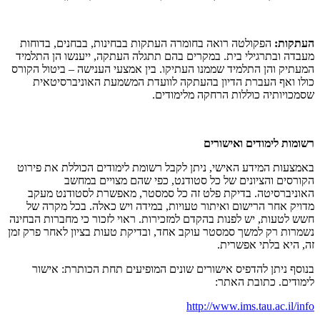
העתקות:
הפקולטה רואה בחומרה העתקות בבחינות, בבחנים, בדוחות
מעבדה ובתרגילי בית. במקרים בהם תתגלה העתקה, ייענשו הן התלמיד
המעתיק והן התלמיד שממנו העתיקו. בין אמצעי הענישה – ביטול הקורס
כולו ואף העברת הדיון בהעתקה לוועדת המשמעת האוניברסיטאית
שסמכויותיה כוללות הרחקה מלימודים.
רשומות לימודים ואישורים
באמצעות המידע האישי, ניתן לקבל רשומת לימודים הכוללת את פירוט
הקורסים והציונים של כל סטודנט, כפי שהם מצויים במחשב
האוניברסיטה. בדיקת פלט זה כל סמסטר, מאפשרת לסטודנט מעקב
מדויק אחר הרישום ואיתור טעויות, במידה ויש כאלה. בכל מקרה של
חשש לטעות, יש לפנות בהקדם למזכירות. ראוי לזכור כי מחברות הבחינה
נשמרות רק למשך סמסטר עוקב אחד, ובדיקת טעות בציון לאחר פרק זמן
זה, היא בלתי אפשרית.
בנוסף ניתן להדפיס אישורים שונים המופיעים תחת הכותרת: אישור
לימודים. כתובת האתר:
http://www.ims.tau.ac.il/info