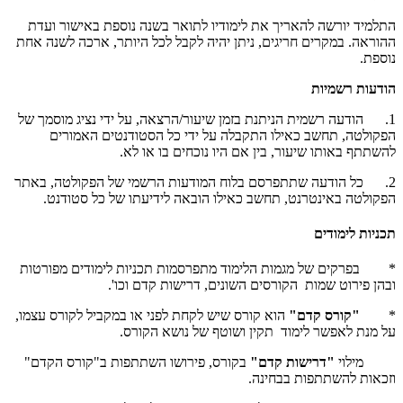
התלמיד יורשה להאריך את לימודיו לתואר בשנה נוספת באישור ועדת
ההוראה. במקרים חריגים, ניתן יהיה לקבל לכל היותר, ארכה לשנה אחת
נוספת.
הודעות רשמיות
1. הודעה רשמית הניתנת בזמן שיעור/הרצאה, על ידי נציג מוסמך של
הפקולטה, תחשב כאילו התקבלה על ידי כל הסטודנטים האמורים
להשתתף באותו שיעור, בין אם היו נוכחים בו או לא.
2. כל הודעה שתתפרסם בלוח המודעות הרשמי של הפקולטה, באתר
הפקולטה באינטרנט, תחשב כאילו הובאה לידיעתו של כל סטודנט.
תכניות לימודים
* בפרקים של מגמות הלימוד מתפרסמות תכניות לימודים מפורטות
ובהן פירוט שמות הקורסים השונים, דרישות קדם וכו'.
*
"קורס קדם"
הוא קורס שיש לקחת לפני או במקביל לקורס עצמו,
על מנת לאפשר לימוד תקין ושוטף של נושא הקורס.
מילוי
"דרישות קדם"
בקורס, פירושו השתתפות ב"קורס הקדם"
וזכאות להשתתפות בבחינה.