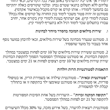
לימודיו אך אינו יכול להשתתף באופן פעיל בכל הקורסים, זכאי לחזור
עליהם ללא תשלום בתנאי שטרם נבחן ובלבד שקורסים כאלה יתקיימו
גם בהמשך לימודיו - אותו קורס או קורס מקביל (באישור אקדמי).
סטודנט זה יהיה פטור משכר לימוד בגין החזרה על קורסים אלה (כולל
בעונת לימודי קיץ). אם ישתתף בעונת לימודי קיץ בקורס אחר, יחויב
עבורו בתשלום שכר לימוד רגיל ולא בתעריף לימודי קיץ.
ו.
שירות מילואים המזכה בהסדר מיוחד לבחינות
1. סטודנט שנעדר מבחינה בשל שירות מילואים, זכאי להיבחן במועד נוסף
אחד בעבור כל מועד שהפסיד.
2. סטודנט ששירת שירות מילואים של 10 ימים לפחות במצטבר במהלך
תקופת הבחינות, או סטודנט שבמהלך הסמסטר הסמוך לתקופת הבחינות
שירת שירות מילואים של 10 ימים רצופים לפחות או 21 ימים במצטבר.
התאמות לסטודנטיות הרות ויולדות
"סטודנטית זכאית"
– סטודנטית שילדה או בשמירת הריון, או בטיפולי
פוריות, או סטודנטית או סטודנט שאימצו ילד בתקופה זו או בתהליך
קבלת ילד למשמורת.
"תקופה המקנה זכויות"
– היעדרות בשל אחת הסיבות המפורטות
לתקופה של 21 יום לפחות במהלך הסמסטר.
סטודנטית רשאית להיעדר, בשל אירוע מזכה, עד 30% מכלל השיעורים