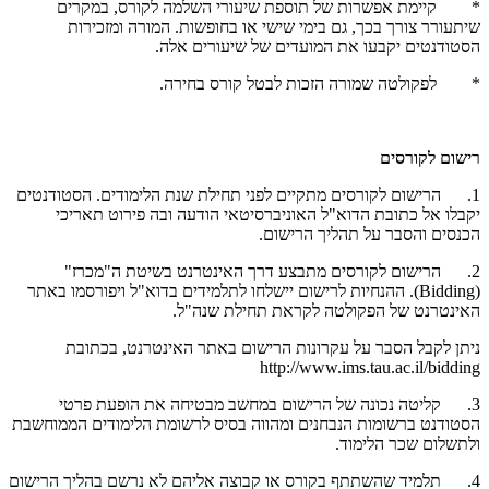
* קיימת אפשרות של תוספת שיעורי השלמה לקורס, במקרים
שיתעורר צורך בכך, גם בימי שישי או בחופשות. המורה ומזכירות
הסטודנטים יקבעו את המועדים של שיעורים אלה.
* לפקולטה שמורה הזכות לבטל קורס בחירה.
רישום לקורסים
1. הרישום לקורסים מתקיים לפני תחילת שנת הלימודים. הסטודנטים
יקבלו אל כתובת הדוא"ל האוניברסיטאי הודעה ובה פירוט תאריכי
הכנסים והסבר על תהליך הרישום.
2. הרישום לקורסים מתבצע דרך האינטרנט בשיטת ה"מכרז"
(Bidding)
. ההנחיות לרישום יישלחו לתלמידים בדוא"ל ויפורסמו באתר
האינטרנט של הפקולטה לקראת תחילת שנה"ל.
ניתן לקבל הסבר על עקרונות הרישום באתר האינטרנט, בכתובת
http://www.ims.tau.ac.il/bidding
3. קליטה נכונה של הרישום במחשב מבטיחה את הופעת פרטי
הסטודנט ברשומות הנבחנים ומהווה בסיס לרשומת הלימודים הממוחשבת
ולתשלום שכר הלימוד.
4. תלמיד שהשתתף בקורס או קבוצה אליהם לא נרשם בהליך הרישום