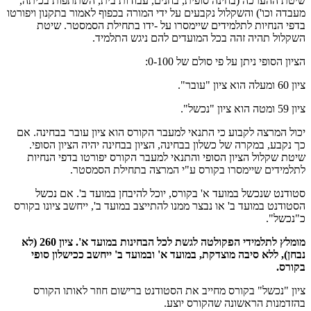
שיטת ההערכה (בחינה סופית, בחנים, עבודות בית, השתתפות בכיתה,
מעבדה וכו') והשקלול נקבעים על ידי המורה בכפוף לאמור בתקנון ויפורטו
בדפי הנחיות לתלמידים שיימסרו על -ידו בתחילת הסמסטר. שיטת
השקלול תהיה זהה בכל המועדים להם ניגש התלמיד.
הציון הסופי ניתן על פי סולם של 0-100:
ציון 60 ומעלה הוא ציון "עובר".
ציון 59 ומטה הוא ציון "נכשל".
יכול המרצה לקבוע כי התנאי למעבר הקורס הוא ציון עובר בבחינה. אם
כך נקבע, במקרה של כשלון בבחינה, הציון בבחינה יהיה הציון הסופי.
שיטת שקלול הציון הסופי והתנאי למעבר הקורס יפורטו בדפי הנחיות
לתלמידים שיימסרו בקורס ע"י המרצה בתחילת הסמסטר.
סטודנט שנכשל במועד א' בקורס, יוכל להיבחן במועד ב'. אם נכשל
הסטודנט במועד ב' או נבצר ממנו להתייצב במועד ב', ייחשב ציונו בקורס
כ"נכשל".
מומלץ לתלמידי הפקולטה לגשת לכל הבחינות במועד א'. ציון 260 (לא
נבחן), ללא סיבה מוצדקת, במועד א' ובמועד ב' ייחשב ככישלון סופי
בקורס.
ציון "נכשל" בקורס מחייב את הסטודנט ברישום חוזר לאותו הקורס
בהזדמנות הראשונה שהקורס יוצע.