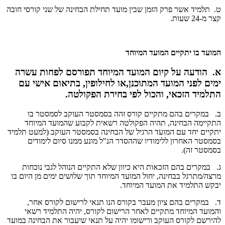
ט. תלמיד אשר פרק הזמן שבין מועד תחילת הבחינה של שני קורסי חובה
קצר מ-24 שעות.
המועד בו יתקיים המועד המיוחד
א. הודעה על קיום המועד המיוחד תפורסם לפחות עשרה
ימים לפני המועד המתוכנן,או לחילופין, בתיאום אישי עם
התלמיד הזכאי, והכול לפי בחירת הפקולטה.
ב. במקרים בהם מתקיים קורס זהה בסמסטר העוקב לסמסטר בו
התקיימה הבחינה, תהיה הפקולטה רשאית לקבוע שהמועד המיוחד
יתקיים יחד עם המועד הרגיל של הבחינה בסמסטר העוקב (למעט תלמיד
בסמסטר האחרון ללימודיו שההסדר הנ"ל מונע ממנו סיום לימודים
בסמסטר זה).
ג. במקרים בהם הזכאות היא כיוון שלא התקיים הנוהל לגבי נוכחות
מרצה/מתרגל בבחינה, יחול המועד המיוחד תוך שלושים ימים מן היום בו
יבקש התלמיד את המועד המיוחד.
ד. במקרים בהם ציון מעבר בקורס הנו תנאי לרישום לקורס אחר,
והמועד המיוחד מתקיים לאחר הרישום לקורס, יהיה התלמיד רשאי
להירשם לקורס העוקב ורישומו יהיה על תנאי שיעבור את הבחינה במועד