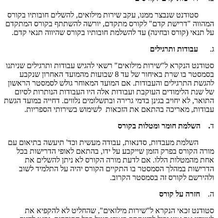
סטודנט שנבצר ממנו, עקב שירות מילואים, להשלים חובותיו בקורס
המהווה "דרישת קדם" לקורס מתקדם, יורשה להשתתף בקורס המתקדם
על תנאי (קורס ובחינה) עד להשלמת חובותיו בקורס שהיווה תנאי קדם.
ג.
עבודות ותרגילים
סטודנט הנקרא ל"שירות מילואים" רשאי להגיש עבודות ותרגילים שניתנו
בסמסטר בו שרת באיחור של עד 8 שבועות מהמועד האחרון שנקבע
להגשת התרגילים והעבודות. אם המועד המאוחר גולש לסמסטר הראשון
של שנת הלימודים העוקבת ועבודות אלה היו העבודות הנותרות לסיום
התואר, לא יחויב בגינן בדמי גרירה ובתשלומים נלווים. דחייה במועד הגשת
עבודות, מאריכה בהתאם את הזכאות לשימוש בשירותי הספריות.
ד
. השלמת חומר ומטלות בקורס
השלמת מעבדות, סדנאות, עבודה מעשית וכד' תיעשה בתיאום עם
מורה הקורס בפרק הזמן שייקבע על ידו, בהתאם לאופי הדרישות בכל
אחת מהמטלות הללו. אם לדעת מורה הקורס לא ניתן להשלים את
הדרישות במהלך הסמסטר בו התקיים הקורס יהיה על התלמיד לשוב
ולהירשם לקורס זה בסמסטר הקרוב.
ה.
חזרה על קורס
סטודנט זכאי הנקרא ל"שירות מילואים", שהחליט לא להקפיא את