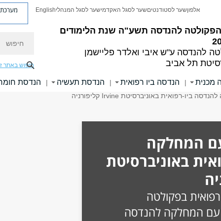
מערכת פ
אלפון
שער לסטודנטים
שער לסגל האקדמי
שער לסגל המנהלי
English
ן הפקולטה להנדסה תשע"ה
שנת הלימודים
חיפוש
2
טה להנדסה
ע"ש איבי ואלדר פליישמן
סיטת תל אביב
חיפוש באתר ז
 מכנית
הנדסה ביו רפואית
הנדסת תעשיה
הנדסת חומר
|
|
|
עם המחלקה
אית באוניברסיטת
רפואית בפקולטה
 עם המחלקה להנדסה