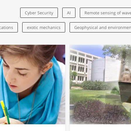
Cyber Security
AI
Remote sensing of wav
cations
exotic mechanics
Geophysical and environment
Health
CO2 storage
Deep learning
drone
Beetles
Bioelectronics
Biomedical
Biomimetics
logies
Radio Physics and Engineering
Hemodynamics 
cal models
nanomaterials
oil and natural gas
o
Electronics
Nonlinear optics
Nanoelectronics
nu
ter
Interfacial Phenomena
Mechanical Engineering