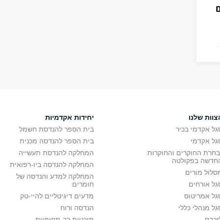
צוות שלנו
יחידות אקדמיות
גל אקדמי בכיר
בית הספר להנדסת חשמל
גל אקדמי
בית הספר להנדסה מכנית
בחרת החוקרים והחוקרות
המחלקה להנדסת תעשייה
חדשה בפקולטה
המחלקה להנדסה ביו-רפואית
סלול מורים
המחלקה למדע והנדסה של
גל אורחים
חומרים
גל אמריטוס
מדעים דיגיטליים להיי-טק
גל מנהלי כללי
הנדסה ורוח
זכרם
תוכניות רב-תחומיות