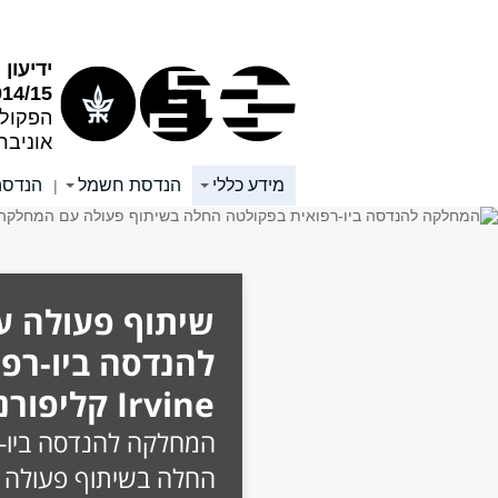
תוכן
תפריט
עליון
ראשי
ידיעו
014/15
הפקול
אוניבר
מידע כללי
הנדסת חשמל
הנדסה
|
שיתוף פעולה 
להנדסה ביו-רפו
Irvine קליפורניה
המחלקה להנדסה ביו-
החלה בשיתוף פעולה