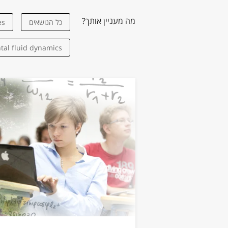
מה מעניין אותך?
כל הנושאים
es
al fluid dynamics
environment
Biomimicry
and Biomechanics
ptical nanosensors
merical modelling
Metamaterials