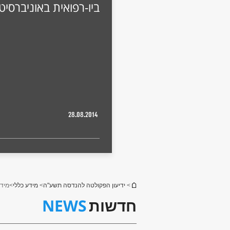
ביו-רפואית באוניברסיטת Irvine קליפו
28.08.2014
הינך נמצא כאן
>
ידיעון הפקולטה להנדסה תשע"ה
>
מידע כללי
>
מידע
NEWS
חדשות