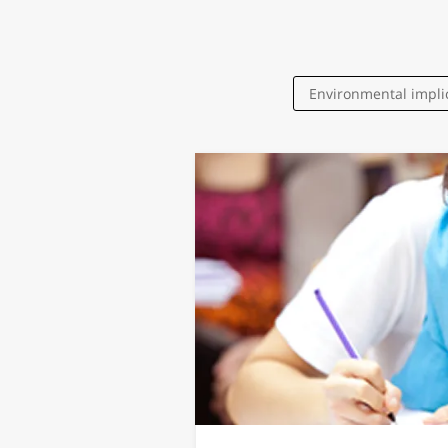
Environmental impli
chemical oxidation
groundwater
Optics
nanotechno
Numeri
Nanophotonics
Molecular 
materials for wa