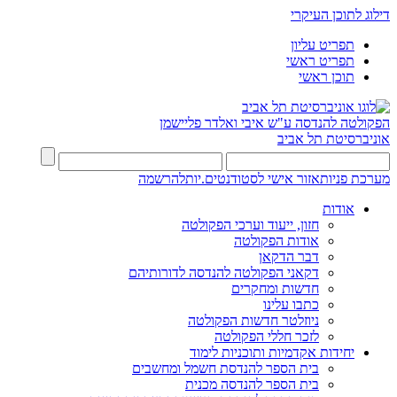
דילוג לתוכן העיקרי
תפריט עליון
תפריט ראשי
תוכן ראשי
הפקולטה להנדסה
ע"ש איבי ואלדר פליישמן
אוניברסיטת תל אביב
מערכת פניות
אזור אישי לסטודנטים.יות
להרשמה
אודות
חזון, ייעוד וערכי הפקולטה
אודות הפקולטה
דבר הדקאן
דקאני הפקולטה להנדסה לדורותיהם
חדשות ומחקרים
כתבו עלינו
ניוזלטר חדשות הפקולטה
לזכר חללי הפקולטה
יחידות אקדמיות ותוכניות לימוד
בית הספר להנדסת חשמל ומחשבים
בית הספר להנדסה מכנית