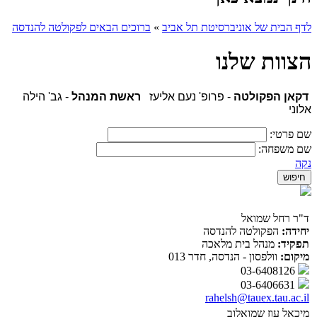
לדף הבית של אוניברסיטת תל אביב
»
ברוכים הבאים לפקולטה להנדסה
הצוות שלנו
דקאן הפקולטה
- פרופ' נעם אליעז
ראשת המנהל
- גב' הילה
אלוני
שם פרטי:
שם משפחה:
נקה
ד"ר רחל שמואל
יחידה:
הפקולטה להנדסה
תפקיד:
מנהל בית מלאכה
מיקום:
וולפסון - הנדסה, חדר 013
03-6408126
03-6406631
rahelsh@tauex.tau.ac.il
מיכאל עוז שמואלוב