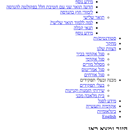
מידע נוסף
חדש! תואר שני עם חטיבת חלל בפקולטה להנדסה
לימודי חוץ בהנדסה
תואר שלישי
למה ללמוד תואר שלישי?
תנאי קבלה
מידע נוסף
סטודנטים/ות
מחקר
הצוות שלנו
סגל אקדמי בכיר
סגל אקדמי
מסלול מורים
סגל אמריטוס
סגל אורחים
מבנה ובעלי תפקידים
בעלי תפקידים
שירותי הזמנות וקניינות
בית מלאכה מכני
מידע לסגל
אקדמיה ותעשייה
בינלאומיות
English
הינך נמצא כאן