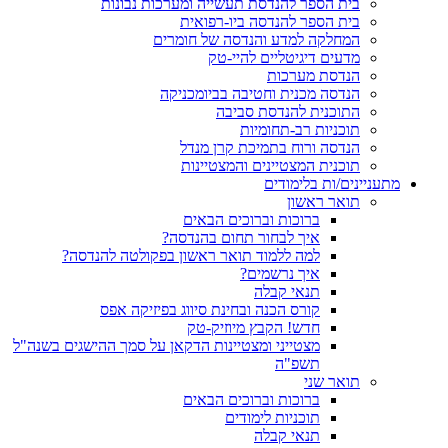
בית הספר להנדסת תעשייה ומערכות נבונות
בית הספר להנדסה ביו-רפואית
המחלקה למדע והנדסה של חומרים
מדעים דיגיטליים להיי-טק
הנדסת מערכות
הנדסה מכנית וחטיבה בביומכניקה
התוכנית להנדסת סביבה
תוכניות רב-תחומיות
הנדסה ורוח בתמיכת קרן מנדל
תוכנית המצטיינים והמצטיינות
מתעניינים/ות בלימודים
תואר ראשון
ברוכות וברוכים הבאים
איך לבחור תחום בהנדסה?
למה ללמוד תואר ראשון בפקולטה להנדסה?
איך נרשמים?
תנאי קבלה
קורס הכנה ובחינת סיווג בפיזיקה אפס
חדש! הקבץ מיוזיק-טק
מצטייני ומצטיינות הדקאן על סמך ההישגים בשנה"ל
תשפ"ה
תואר שני
ברוכות וברוכים הבאים
תוכניות לימודים
תנאי קבלה