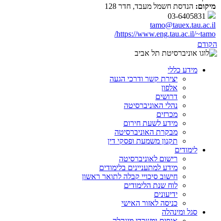
מיקום:
הנדסת חשמל מעבד, חדר 128
03-6405831
tamo@tauex.tau.ac.il
https://www.eng.tau.ac.il/~tamo/
הקודם
מידע כללי
יצירת קשר ודרכי הגעה
אלפון
דרושים
נהלי האוניברסיטה
מכרזים
מידע לשעת חירום
מבקרת האוניברסיטה
תקנון משמעת ופסקי דין
לימודים
רישום לאוניברסיטה
מידע למתעניינים בלימודים
חישוב סיכויי קבלה לתואר ראשון
לוח שנת הלימודים
ידיעונים
כניסה לאזור האישי
סגל ומינהלה
אגפים ומשרדי מינהלה