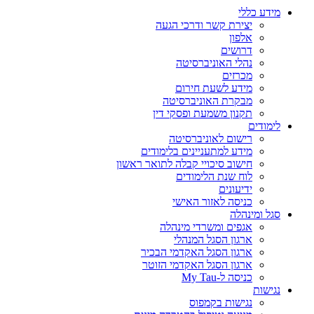
מידע כללי
יצירת קשר ודרכי הגעה
אלפון
דרושים
נהלי האוניברסיטה
מכרזים
מידע לשעת חירום
מבקרת האוניברסיטה
תקנון משמעת ופסקי דין
לימודים
רישום לאוניברסיטה
מידע למתעניינים בלימודים
חישוב סיכויי קבלה לתואר ראשון
לוח שנת הלימודים
ידיעונים
כניסה לאזור האישי
סגל ומינהלה
אגפים ומשרדי מינהלה
ארגון הסגל המנהלי
ארגון הסגל האקדמי הבכיר
ארגון הסגל האקדמי הזוטר
כניסה ל-My Tau
נגישות
נגישות בקמפוס