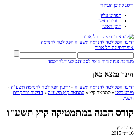
דילוג לתוכן העיקרי
תפריט עליון
תפריט ראשי
תוכן ראשי
ידיעון הפקולטה להנדסה תשע"ה
הפקולטה להנדסה
אוניברסיטת תל אביב
מערכת פניות
אזור אישי לסטודנטים.יות
להרשמה
הינך נמצא כאן
ידיעון הפקולטה להנדסה תשע"ה
»
ידיעון הפקולטה להנדסה תשע"ה
»
מידע כללי
»
סמסטר קיץ
»
סמסטר קיץ תשע"ה
»
חדשות ומחקרים
חשמל
קורס הכנה במתמטיקה קיץ תשע"ו
קורס קיץ
16 יוני 2015