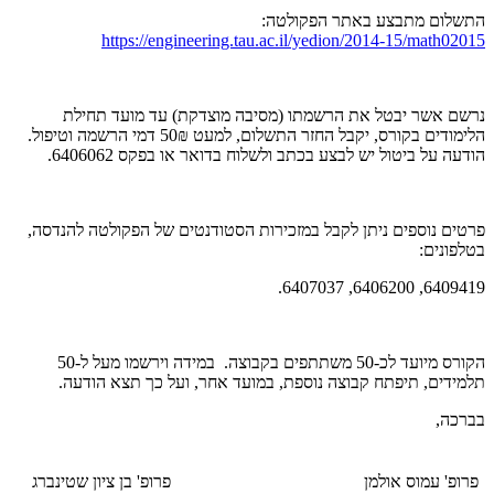
התשלום מתבצע באתר הפקולטה:
https://engineering.tau.ac.il/yedion/2014-15/math02015
נרשם אשר יבטל את הרשמתו (מסיבה מוצדקת) עד מועד תחילת
הלימודים בקורס, יקבל החזר התשלום, למעט 50₪ דמי הרשמה וטיפול.
הודעה על ביטול יש לבצע בכתב ולשלוח בדואר או בפקס 6406062.
פרטים נוספים ניתן לקבל במזכירות הסטודנטים של הפקולטה להנדסה,
בטלפונים:
6409419, 6406200, 6407037.
הקורס מיועד לכ-50 משתתפים בקבוצה. במידה וירשמו מעל ל-50
תלמידים, תיפתח קבוצה נוספת, במועד אחר, ועל כך תצא הודעה.
בברכה,
פרופ' עמוס אולמן
פרופ' בן ציון שטינברג