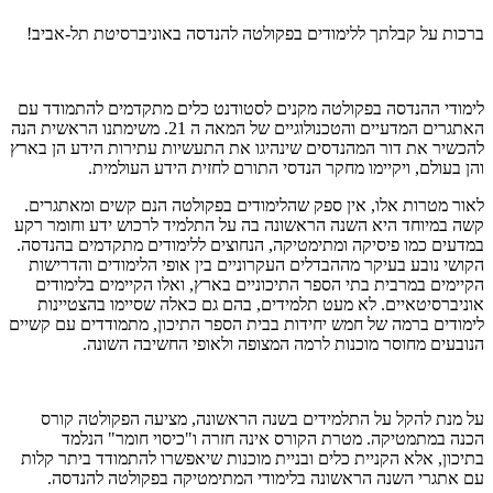
ברכות על קבלתך ללימודים בפקולטה להנדסה באוניברסיטת תל-אביב!
לימודי ההנדסה בפקולטה מקנים לסטודנט כלים מתקדמים להתמודד עם
האתגרים המדעיים והטכנולוגיים של המאה ה 21. משימתנו הראשית הנה
להכשיר את דור המהנדסים שינהיגו את התעשיות עתירות הידע הן בארץ
והן בעולם, ויקיימו מחקר הנדסי התורם לחזית הידע העולמית.
לאור מטרות אלו, אין ספק שהלימודים בפקולטה הנם קשים ומאתגרים.
קשה במיוחד היא השנה הראשונה בה על התלמיד לרכוש ידע וחומר רקע
במדעים כמו פיסיקה ומתימטיקה, הנחוצים ללימודים מתקדמים בהנדסה.
הקושי נובע בעיקר מההבדלים העקרוניים בין אופי הלימודים והדרישות
הקיימים במרבית בתי הספר התיכוניים בארץ, ואלו הקיימים בלימודים
אוניברסיטאיים. לא מעט תלמידים, בהם גם כאלה שסיימו בהצטיינות
לימודים ברמה של חמש יחידות בבית הספר התיכון, מתמודדים עם קשיים
הנובעים מחוסר מוכנות לרמה המצופה ולאופי החשיבה השונה.
על מנת להקל על התלמידים בשנה הראשונה, מציעה הפקולטה קורס
הכנה במתמטיקה. מטרת הקורס אינה חזרה ו"כיסוי חומר" הנלמד
בתיכון
,
אלא הקניית כלים ובניית מוכנות שיאפשרו להתמודד ביתר קלות
עם אתגרי השנה הראשונה בלימודי המתימטיקה בפקולטה להנדסה.