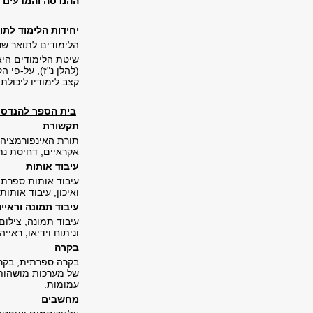
ההנדסה והמדעים ה
יחידות הלימוד לתו
הלימודים לתואר שנ
שיטת הלימודים היא
(להלן נ"ז), על-פי
קצב לימודיו ליכולתו
בית הספר להנדס
תקשורת
תורת האינפורמציה, 
אקראיים, דחיסת נתו
עיבוד אותות
עיבוד אותות ספרתי,
ואיכון, עיבוד אותות
עיבוד תמונה וראי
עיבוד תמונה, צילום 
וניתוח וידיאו, ראי
בקרה
בקרה ספרתית, בקרה
של מערכות מושהות 
עמומות.
מחשבים