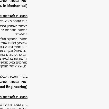
תואר מוסמך אוניב
c. in Mechanical
(
התכנית להנדסת ס
בית הספר מציע תכנ
בעשור האחרון גברה
בתחום מתפתח זה וית
בתעשייה.
תחומי המחקר והלימו
אנרגיה
;
זיהום אוויר
דו חמצני
;
טיפול בשפ
ים
;
טיפול ובקרת פס
הערכת סיכונים בתהל
זרימה טורבולנטית 
מזהמים באטמוספי
ים; שינוע של מוצקי
בוגרי התכנית יקבלו:
תואר מוסמך אוני
ntal Engineering
(
התכנית להנדסת מ
בית הספר מציע תכנ
הנדסת מערכות היא