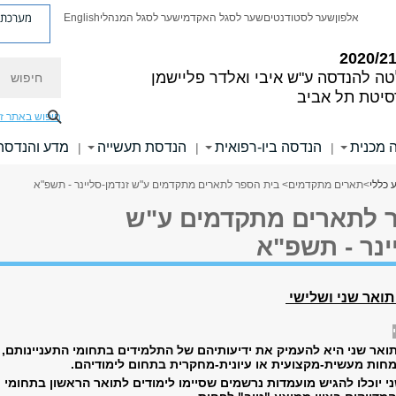
מערכת פ
אלפון
שער לסטודנטים
שער לסגל האקדמי
שער לסגל המנהלי
English
חיפוש
טה להנדסה
ע"ש איבי ואלדר פליישמן
סיטת תל אביב
חיפוש באתר ז
 מכנית
הנדסה ביו-רפואית
הנדסת תעשייה
מדע והנדסה
|
|
|
 כללי
>
תארים מתקדמים
> בית הספר לתארים מתקדמים ע"ש זנדמן-סליינר - תשפ"א
 לתארים מתקדמים ע"ש
ינר - תשפ"א
תואר שני ושלישי
ואר שני היא להעמיק את ידיעותיהם של התלמידים בתחומי התעניינותם,
ות מעשית-מקצועית או עיונית-מחקרית בתחום לימודיהם.
י יוכלו להגיש מועמדות נרשמים שסיימו לימודים לתואר הראשון בתחומי