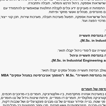
ל שרשראות אספקה, ניהול הרכש והמלאי, תובלה ותחבורה.
התמחות זו מעניקים ידע וכלים לקבלת החלטות שמאפשרים להתמודד עם
 מהנדסים, מנהלים ואנשי מחקר ופיתוח.
הול שרשראות אספקה, תפעול מערכות תובלה, מערכות שירות, תכן קווי ייצור,
 מרכזי הפצה ועוד.
:
ה בהנדסת תעשייה
).
M.Sc. in Indust
ייה עם לימודי ניהול יקבלו תואר:
 בהנדסת תעשייה וניהול
.
(M.Sc. in Industrial Engineering
ולב הנדסת תעשייה ומנהל עסקים יקבלו תואר:
טה בהנדסת תעשייה"
M.Sc.
ו"מוסמך אוניברסיטה במנהל עסקים"
MBA
דסה של חומרים
ם במערכות אנרגיה מתקדמות, ביו-אלקטרוניקה, חומרים ביו-מרוכבים חכמים,
קטרוניקה מולקולרית, חומרים דו-ממדיים, פיתוח שיטות גידול של ננו-חומרים,
פני שטח, בנייה וסידור עצמיים של ננו-מבנים פונקציונליים ושל שכבות דקות,
של ננו-מבנים, מיקרוסקופיית גשש סורקת, תכן וחקר תחמוצות רב-תכליתיות