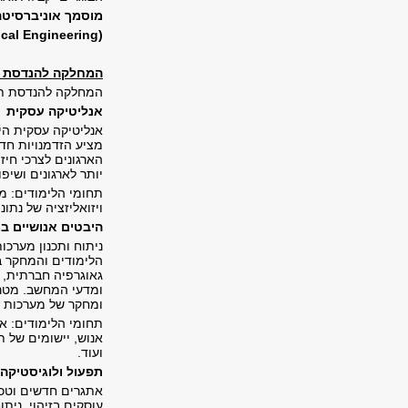
מוסמך אוניברסיטה
ical Engineering
(
המחלקה להנדסת ת
המחלקה להנדסת תע
אנליטיקה עסקית
אנליטיקה עסקית הי
מציע הזדמנויות חד
הארגונים לצרכי חיז
יותר לארגונים ושיפ
תחומי הלימודים: מד
ויזואליזציה של נתו
היבטים אנושיים ב
ניתוח ותכנון מערכו
הלימודים והמחקר ב
גאוגרפיה חברתית, 
ומדעי המחשב. מטרת 
ומחקר של מערכות ש
תחומי הלימודים: א
אנוש, יישומים של 
ועוד.
תפעול ולוגיסטיקה 
אתגרים חדשים וטכנ
עוסקים בזיהוי, ניתו