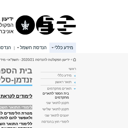
תוכן
תפריט
עליון
ראשי
ידיעון 2020/21
הפקול
אוניבר
מידע כללי
הנדסת חשמל
הנדסה
|
הינך נמצא כאן
>
ידיעון הפקולטה להנדסה 2020/21 - תשפ"א
>
מידע
בית הספר
ראשי
מידע כללי
זנדמן-סלי
תואר ראשון
תארים מתקדמים
בית הספר לתארים
לימודים לקראת 
מתקדמים
תקנון לתואר שני
לימודי התואר השני
תקנון לתואר שלישי
מטרת הלימודים לת
יועצים לתואר שני
ולאפשר להם להתמח
לימודי חוץ בהנדסה
ללימודי התואר השנ