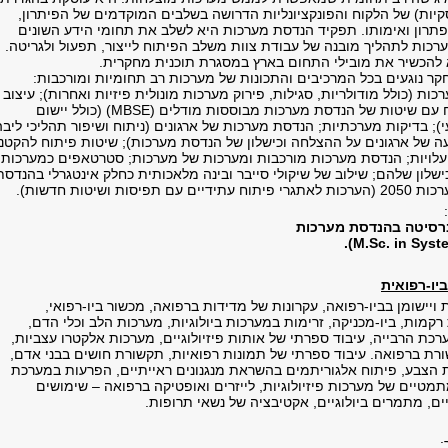
קיות) של הלקוח והפונקציונליות הדרושה בשלבים המוקדמים של הפיתרון,
פתרון ואימותו. תפקיד הנדסת מערכות היא לשלב את תחומי הידע השונים
רכות לתהליך מובנה של עבודת צוות משלב הפיתוח לייצור, תפעול ולגריטה.
להכשיר את מובילי התחום בארץ במסגרת תוכנית מחקרית.
קר נוגעים בכל המרכיבים והתכונות של מערכות רב תחומיות ומורכבות:
ות (כולל מודולריות, סגילות, פירוק מערכות מונולית פיזיות ואחרות); עיצוב
וניהול תהליכי פיתוח עם שיטות של הנדסת מערכות מבוססות מודלים (MBSE) (כולל יישום
; בדיקות מערכתיות; הנדסת מערכות של ארגונים (ניתוח ושיפור תהליכי ליבה
ה של ארגונים על ההצלחה וכישלון של הנדסת מערכות); שיטות פיתוח להקטנ
 עלויות; הנדסת מערכות מורכבות ומערכות של מערכות; סטרטאפים כמערכות
שלון שלהם; שילוב של שיקולי סייבר ובינה מלאכותית כחלק אינטגרלי בהנדסת
יסות ושיטות חדשות).
ברסיטה בהנדסת מערכות
ו-רפואית
 ויישומן בביו-רפואה, עקרונות של מדידות ברפואה, מכשור ביו-רפואי,
רקמות, ביו-מכניקה, זרימות במערכות ביולוגיות, מערכות הלב וכלי הדם,
ת הרבייה, עיבוד ספרתי של אותות פיזיולוגיים, מערכות אלקטרו עצביות,
רת ברפואה. עיבוד ספרתי של תמונות רפואיות, תקשורת חושים בבני אדם,
 הצבע, פיתוח אלגוריתמים בהשראת מנגנונים ראייתיים, הפרעות במערכת
טיים של מערכות פיזיולוגיות, לייזרים ואופטיקה ברפואה – שימושים
יים, מתמרים ביולוגיים, אקטיבציה של נשאי תרופות.
: