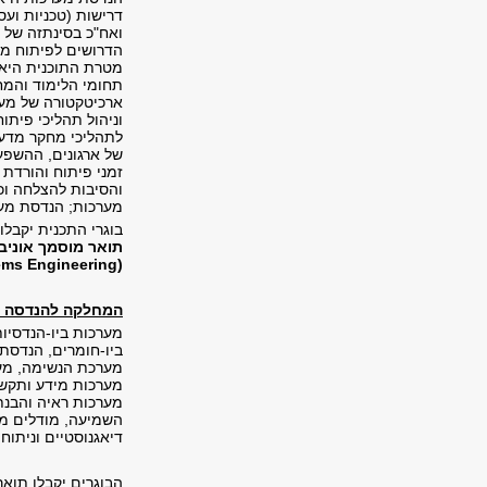
דרישות (טכניות ועס
ואח"כ בסינתזה של 
הדרושים לפיתוח מע
מטרת התוכנית היא 
תחומי הלימוד והמח
ארכיטקטורה של מערכ
לתהליכי מחקר מדעי)
של ארגונים, ההשפע
זמני פיתוח והורדת
והסיבות להצלחה וכי
מערכות; הנדסת מערכות 2050 (הערכות לאתגרי פיתוח עתידיים עם תפ
בוגרי התכנית יקבלו:
תואר מוסמך אוני
(M.Sc. in Systems Engineering).
המחלקה להנדסה בי
מערכות ביו-הנדסיות
ביו-חומרים, הנדסת 
מערכת הנשימה, מערכ
מערכות מידע ותקשו
מערכות ראיה והבנת
השמיעה, מודלים מתמ
דיאגנוסטיים וניתוח
הבוגרים יקבלו תואר