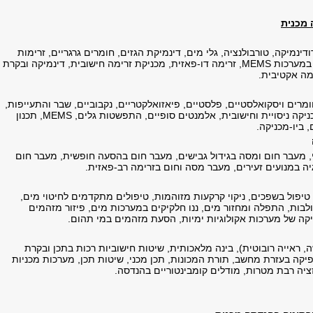
 מכנית
ודינמיקה, טורבולנציה, גלי מים, דינמיקת הגזים, חומרים גרגריים, זרימות
ה במערכות
MEMS
, זרימה דו-פאזית, מכניקת זרימה חישובית, דינמיקה ובקרת
מה אקטיבית.
מרים ויסקואלסטיים, פלסטיים, פיאזואלקטריים, נקבוביים, שבר והתעייפות,
יקה ניסויית וחישובית, אלמנטים סופיים, התפשטות גלים,
MEMS
, תכנון
 ביו-מכניקה.
ני, מעבר חום ומסה בגידול גבישים, מעבר חום בהסעה חופשית, מעבר חום
יה במנועים זעירים, מעבר מסה וחום בזרימה רב-פאזית.
טיפול בשפכים, ניקוי קרקעות מזוהמות, טיפולים מתקדמים לחיטוי מים,
לבות, התפלה ומחזור מים, ננו חלקיקים במערכות מים, פיזור מזהמים
קה של מערכות אקולוגיות ימיות, הסעת מזהמים במי תהום.
ה, ראייה רובוטית), בינה מלאכותית, שיטות חישוביות רכות בתכן ובקרת
יקה בעזרת מחשב, תורת המכונות, תכן מכני, שיטות תכן, מערכות מכניות
ציה רבת מטרות, מודלים קומבינטוריים בהנדסה.