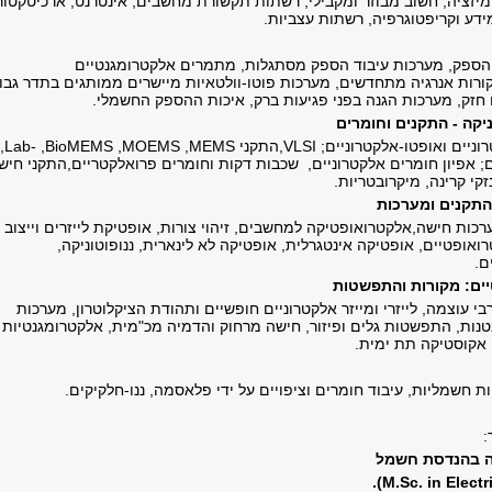
מיזציה, חשוב מבוזר ומקבילי, רשתות תקשורת מחשבים, אינטרנט, ארכיטקטו
ע וקריפטוגרפיה, רשתות עצביות.
הספק, מערכות עיבוד הספק מסתגלות, מתמרים אלקטרומגנטיים
קורות אנרגיה מתחדשים, מערכות פוטו-וולטאיות מיישרים ממותגים בתדר גבו
חזק, מערכות הגנה בפני פגיעות ברק, איכות ההספק החשמלי.
ניקה - התקנים וחומרים
וניים ואופטו-אלקטרוניים;
VLSI
,התקני
,MOEMS ,MEMS
,BioMEMS
,Lab-
ם
;
אפיון חומרים אלקטרוניים, שכבות דקות וחומרים פרואלקטריים,התקני חיש
קי קרינה, מיקרובטריות.
תקנים ומערכות
כות חישה,אלקטרואופטיקה למחשבים, זיהוי צורות, אופטיקת לייזרים וייצוב
אופטיים, אופטיקה אינטגרלית, אופטיקה לא לינארית, ננופוטוניקה,
ם.
ים: מקורות והתפשטות
בי עוצמה, לייזרי ומייזר אלקטרוניים חופשיים ותהודת הציקלוטרון, מערכות
טנות, התפשטות גלים ופיזור, חישה מרחוק והדמיה מכ"מית, אלקטרומגנטיות
אקוסטיקה תת ימית.
 חשמליות, עיבוד חומרים וציפויים על ידי פלאסמה, ננו-חלקיקים.
:
ה בהנדסת חשמל
).
M.Sc. in Elect