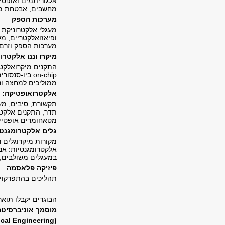
אלגוריתמים ואופטי
מחשבים, אבטחת מיד
מערכות הספק
מעגלי אלקטרוניקת 
ופיאזואלקטריים, מ
מערכות הספק וזרם 
מיקרו וננו אלקטרו
התקנים מיקרואלקטר
on-chip
ביו-סנסורי
ממוליכים למחצה ונז
אלקטרואופטיקה: ה
תקשורת, סיבים, מער
תדר, התקנים אלקטרו
מטאחומרים אופטיי
גלים אלקטרומגנטי
מקורות מיקרוגלים ר
אלקטרומגנטיות: אנ
במעגלים משולבים, 
פיזיקה פלאסמה
תהליכים בהתפרקויות
הבוגרים יקבלו תואר
מוסמך אוניברסיט
rical Engineering
(