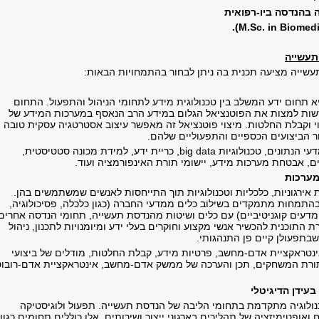
 בהנדסה ביו-רפואית
).
M.Sc. in Biomed
עשייה
שייה מציעה תכנית בה ניתן לבחור בהתמחויות הבאות:
א תחום ידע המשלב בין טכנולוגית מידע לתחומי הניהול והתפעול. התחום
שות למצות את הפוטנציאל הגלום במידע הרב הנאסף במערכות המידע של
וי וקבלת החלטות. מיצוי פוטנציאל זה מאפשר עיצוב אסטרטגיה עסקית טובה
ור הביצועים הכספיים והתפעוליים שלהם.
עי הנתונים, טכנולוגיות
big data
, כריית ידע, למידת מכונה סטטיסטית,
נים, אבטחת מערכות מידע, יישומי תורת האינפורמציה ועוד.
מערכות
ת אירגוניות, כלכליות וטכנולוגיות תוך התייחסות לאנשים שמשתמשים בהן.
התמחות מתמקדים בשילוב כלים ממדעי החברה (כגון כלכלה, פסיכולוגיה,
מדעים קוגניטיביים) עם כלים ושיטות מהנדסת תעשייה, תחומי הנדסה אחרים
התוכנית להכשיר אנשי מקצוע וחוקרים בעלי ידע ומיומנויות לתכנון, ניהול
בתפעולן קיים פן התנהגותי.
ינטראקציית אדם-מחשב, פרטיות מידע, קבלת החלטות, מודלים של ביצועי
תורת המשחקים, תכן והערכה של ממשק אדם-מחשב, אינטראקציית אדם-רובוט
בעידן הדיגיטלי
ולוגיה מתקדמת בתחומי הליבה של הנדסת תעשייה. תפעול ולוגיסטיקה
ח ואופטימיזציה של תהליכים בארגוני ייצור ושירותים. אלו כוללים תחומים כגון: