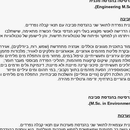
רסיטה בהנדסה מכנית
).
Engineering
M.S
ביבה
ית נפרדת לתואר שני בהנדסת סביבה עם תנאי קבלה נפרדים.
 הדרישה לאנשי מקצוע בעלי רקע הנדסי ובעלי הכשרה מתאימה, שישתלבו
רמו הן למחקר ופיתוח של טכנולוגיות חדשות, והן ליישומן של טכנולוגיות אל
ד בתוכנית מגוונים וכוללים: אנרגיה מתחדשת (שמש, רוח, ביודלקים), אגירת
 ובקרת פליטת מזהמים אורגניים, אנאורגניים וחלקיקים לאוויר; מלכודות פחמן
כים עירוניים ותעשייתיים
;
טיפול במים, מחזור מים והתפלת מים מליחים ומי
ולת מוצקה
;
שיקום קרקעות מזוהמות
;
תהליכי הפרדה מבוססי מעבר חומר
;
יכים תעשיתיים; סיכוני קרינה מייננת ולא מייננת
;
דינמיקת גלים וזרמים בים
;
באטמוספירה
;
הסעת מזהמים בתווך נקבובי, במי תהום ומים עיליים ופיזור
רה
;
הולכת דלקים (גזיים ונוזליים) והשלכות סביבתיות; התפלת מים מליחים ומ
ם גרגריים בתרחיף; זרימה גרנולרית מהירה.
ברסיטה בהנדסת סביבה
).
M.Sc. in Environme
ערכות
ית עצמאית לתואר שני בהנדסת מערכות עם תנאי קבלה נפרדים.
 גישה רב תחומית שמאפשרת לממש מערכות מוצלחות. היא עוסקת בהגדרת