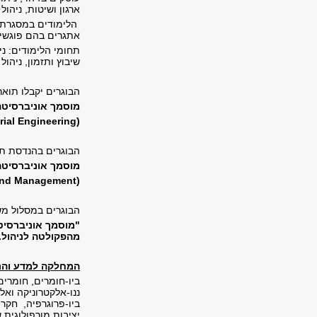
ארגון ושיטות, ניהו
הלימודים במסגרת 
אתגרים בהם פוגשים
תחומי הלימודים: ני
שיבוץ ותזמון, ניהול
הבוגרים יקבלו תואר
מוסמך אוניברסיט
rial Engineering
(
הבוגרים בהנדסת תעש
מוסמך אוניברסיטה
 and Management)
הבוגרים במסלול מש
"מוסמך אוניברסי
מהפקולטה לניהול.
המחלקה למדע והנ
ביו-חומרים, חומרי
ננו-אלקטרוניקה ואל
ביו-פרוגרפיה, חקר 
יציבות מורפולוגית 