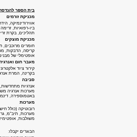
בית הספר להנדסה
מכניקת זורמים
אווירודינמיקה, הידר
ביו-רפואיות, זרימ
תהליכים, בקרת זרי
מכניקת מוצקים
חומרים מרוכבים, חו
קריסה, הדבקות, מכנ
אופטימלי של מבנים,
מעבר חום ואנרגיה
קירור ציוד אלקטרו
בקרינה, המרת אנרג
סביבה
אנרגיות מתחדשות, 
מערכות אנרגיה משו
באטמוספירה, דינמי
מערכות
רובוטיקה (כולל חיש
מערכות, תיב"מ, גרפ
משולבות, אופטימיז
הבוגרים יקבלו: