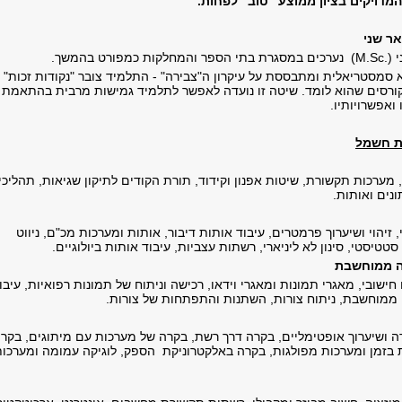
מדויקים בציון ממוצע "טוב" לפחות.
אר שני
י
(M.Sc.)
נערכים במסגרת בתי הספר והמחלקות כמפורט בהמשך.
 סמסטריאלית ומתבססת על עיקרון ה"צבירה" - התלמיד צובר "נקודות זכות"
 הקורסים שהוא לומד. שיטה זו נועדה לאפשר לתלמיד גמישות מרבית בהתאמת
 ואפשרויותיו.
ת חשמל
מערכות תקשורת, שיטות אפנון וקידוד, תורת הקודים לתיקון שגיאות, תהליכי
נים ואותות.
 זיהוי ושיערוך פרמטרים, עיבוד אותות דיבור, אותות ומערכות מכ"ם, ניווט
 סטטיסטי, סינון לא ליניארי, רשתות עצביות, עיבוד אותות ביולוגיים.
יה ממוחשבת
חישובי, מאגרי תמונות ומאגרי וידאו, רכישה וניתוח של תמונות רפואיות, עיבו
יה ממוחשבת, ניתוח צורות, השתנות והתפתחות של צורות.
 ושיערוך אופטימליים, בקרה דרך רשת, בקרה של מערכות עם מיתוגים, בקר
בזמן ומערכות מפולגות, בקרה באלקטרוניקת הספק, לוגיקה עמומה ומערכו