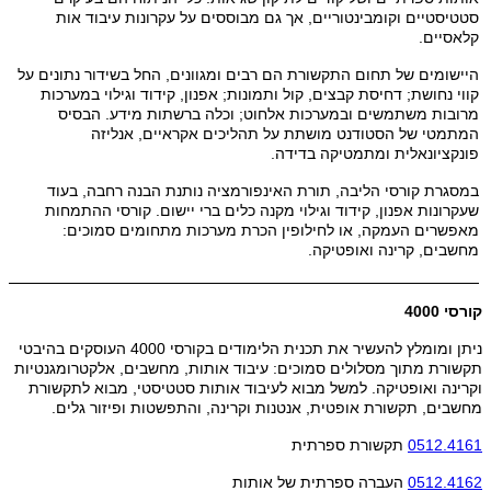
סטטיסטיים וקומבינטוריים, אך גם מבוססים על עקרונות עיבוד אות
קלאסיים.
היישומים של תחום התקשורת הם רבים ומגוונים, החל בשידור נתונים על
קווי נחושת; דחיסת קבצים, קול ותמונות; אפנון, קידוד וגילוי במערכות
מרובות משתמשים ובמערכות אלחוט; וכלה ברשתות מידע. הבסיס
המתמטי של הסטודנט מושתת על תהליכים אקראיים, אנליזה
פונקציונאלית ומתמטיקה בדידה.
במסגרת קורסי הליבה, תורת האינפורמציה נותנת הבנה רחבה, בעוד
שעקרונות אפנון, קידוד וגילוי מקנה כלים ברי יישום. קורסי ההתמחות
מאפשרים העמקה, או לחילופין הכרת מערכות מתחומים סמוכים:
מחשבים, קרינה ואופטיקה.
קורסי 4000
ניתן ומומלץ להעשיר את תכנית הלימודים בקורסי 4000 העוסקים בהיבטי
תקשורת מתוך מסלולים סמוכים: עיבוד אותות, מחשבים, אלקטרומגנטיות
וקרינה ואופטיקה. למשל מבוא לעיבוד אותות סטטיסטי, מבוא לתקשורת
מחשבים, תקשורת אופטית, אנטנות וקרינה, והתפשטות ופיזור גלים.
0512.4161
תקשורת ספרתית
0512.4162
העברה ספרתית של אותות