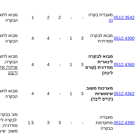
מעבדת בקרה
מבוא לתו
1
2
2
-
-
0512.3542
הבקרה
[2]
מבוא לבקרה
מבוא לתו
4
4
-
1
3
0512.4300
ספרתית
הבקרה
מבוא לבקרה
מבוא לתו
לינארית
הבקרה;
4
4
-
1
3
0512.4360
אותות אק
מודרנית
(קורס
ורעש
ליבה)
מערכות משוב
מבוא לתו
0512.4362
שימושיות
3
1
-
4
4
הבקרה
(קורס ליבה)
מע' בבקרה
מעבדה
לבקרה
לי
0512.4390
מתקדמת
-
-
3
3
1.5
מודרנית; 
בבקרה
משוב שימו