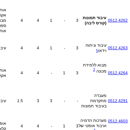
אות
אקרא
עיבוד תמונות
0512.4262
3
-
1
4
4
מבוא
(קורס ליבה)
ספר
אות
עיבוד וניתוח
0512.4263
3
-
1
4
4
עיבו
וידאו
5
מבוא ללמידת
2
אות
מכונה
4
4
-
1
3
0512.4264
אקר
מעבדה
0512.4291
מתקדמת
-
-
3
3
1.5
עיבו
בעיבוד תמונות
מערכות הדמיה
0512.4603
אופ
ועיבוד אופטי של
4
4
-
1
3
קלא