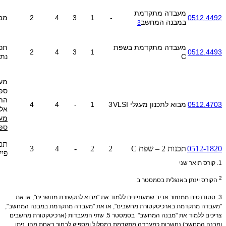
מעבדה מתקדמת
0512.4492
-
1
3
4
2
מב
במבנה המחשב
3
מעבדה מתקדמת בשפת
2
4
3
1
0512.4493
C
נתו
מער
ספר
הת
0512.4703
מבוא לתכנון מעגלי VLSI
3
1
-
4
4
אלק
מע
ספ
תכנ
0512-1820
תכנות 2 – שפת C
2
2
-
4
3
פיי
1.
קורס תואר שני
2
הקורס יינתן באנגלית בסמסטר ב
3.
סטודנטים ממחזור אביב שמעוניינים ללמוד את "מבוא לתקשורת מחשבים", או את
"מעבדה מתקדמת בארכיטקטורת מחשבים", או את "מעבדה מתקדמת במבנה המחשב",
צריכים ללמוד את "מבנה המחשב" בסמסטר 5. שתי המעבדות (ארכיטקטורת מחשבים
ומבנה המחשב) נחשבות כמעבדה מתקדמת במסלול ומספיק לבחור באחת מהן. ניתן