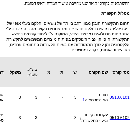
ההשתתפות בקורסי תואר שני מחייבת אישור המורה וראש המגמה.
מסלול תקשורת
תחום התקשורת חובק מגוון רחב ביותר של נושאים, חלקם בעלי אופי של
דיסציפלינה מדעית וחלקם חדשניים ומתפתחים בקצב מהיר המוכתב ע"י
התפתחות טכנולוגית נמרצת. הידע, המוקנה ע"י לימוד קורסים בנושא
התקשורת, חיוני הן עבור העוסקים בפיתוח מוצרים המשמשים לתקשורת
אלקטרונית והן לצורך התמודדות עם בעיות הקשורות בתחומים אחרים,
כגון עיבוד אותות, בקרה ומחשבים.
סה"כ
מס' קורס
שם הקורס
ש'
ת'
מ'
משקל
דר
שעות
תורת
או
3
3
-
-
3
0510.6101
האינפורמציה
1
אק
עקרונות קידוד
תק
3
3
-
-
3
0510.6102
1
ספ
וגילוי בתקשורת