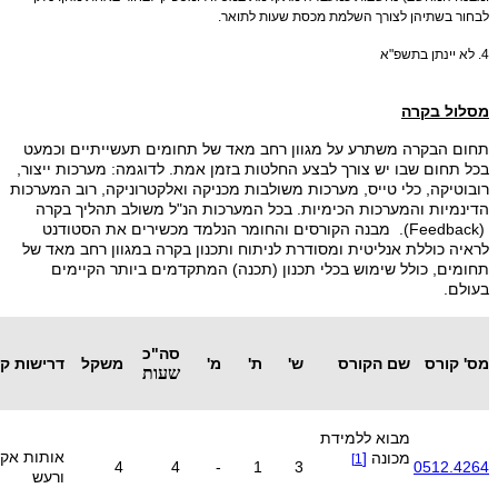
לבחור בשתיהן לצורך השלמת מכסת שעות לתואר.
4
. לא יינתן בתשפ"א
מסלול בקרה
תחום הבקרה משתרע על מגוון רחב מאד של תחומים תעשייתיים וכמעט
בכל תחום שבו יש צורך לבצע החלטות בזמן אמת. לדוגמה: מערכות ייצור,
רובוטיקה, כלי טייס, מערכות משולבות מכניקה ואלקטרוניקה, רוב המערכות
הדינמיות והמערכות הכימיות. בכל המערכות הנ"ל משולב תהליך בקרה
(Feedback). מבנה הקורסים והחומר הנלמד מכשירים את הסטודנט
לראיה כוללת אנליטית ומסודרת לניתוח ותכנון בקרה במגוון רחב מאד של
תחומים, כולל שימוש בכלי תכנון (תכנה) המתקדמים ביותר הקיימים
בעולם.
סה"כ
מס' קורס
שם הקורס
ש'
ת'
מ'
משקל
דרישות ק
שעות
מבוא ללמידת
אותות אקר
מכונה
[
1]
4
4
-
1
3
0512.4264
ורעש