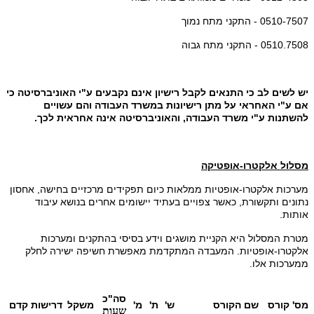
0510-7507 - התקני מתח נמוך
0510.7508 - התקני מתח גבוה
יש לשים לב כי התנאים לקבל רישיון אינם נקבעים ע"י האוניברסיטה כי
אם ע"י האחראי על מתן רישיונות במשרד העבודה והם עשויים
להשתנות ע"י משרד העבודה, והאוניברסיטה אינה אחראית לכך.
מסלול אלקטרו-אופטיקה
מערכות אלקטרו-אופטיות ממלאות כיום תפקידים מרכזיים בחישה, אחסון
נתונים ותקשורת, כאשר צפויים בעתיד יישומים אחרים בנושא עיבוד
אותות.
מטרת המסלול היא הקניית מושגים וידע בסיסי בהתקנים ומערכות
אלקטרו-אופטיות. המעבדה המתקדמת מאפשרת חשיפה ישירה לחלק
ממערכות אלו.
סה"כ
מס' קורס
שם הקורס
ש'
ת'
מ'
משקל
דרישות קדם
שעות