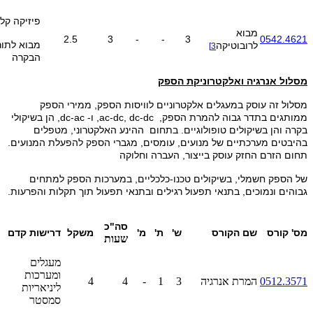
פיזיקה קלא
מבוא
2.5
3
-
-
3
0542.4621
מבוא לתו
לרובוטיקה
3]
הבקרה
מסלול אנרגיה ואלקטרוניקת הספק
מסלול זה עוסק במעגלים אלקטרוניים לוויסות הספק, ממירי הספק
ממותגים בתדר גבוה להמרת הספק, ac-dc, dc-dc, ו- dc-ac, הן בשיקולי
בקרה והן בשיקולים טופולוגיים. בתחום ההינע האלקטרוני, מטפלים
בהיבטים מערכתיים של מנועים, עומסים, מגברי הספק להפעלת המנועים.
תחום הזרם החזק עוסק בייצור, העברה וחלוקה
של הספק חשמלי, בשיקולים טכנו-כלכליים, במערכות הספק למתחים
גבוהים ונמוכים, בתנאי תפעול רגילים ובתנאי תפעול תוך תקלות והפרעות.
סה"כ
מס' קורס
שם הקורס
ש'
ת'
מ'
משקל
דרישות קדם
שעות
מעגלים
ומערכות
0512.3571
המרת אנרגיה
3
1
-
4
4
ליניאריות
סמסטר