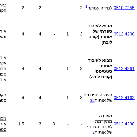
באי
1
2
2
-
-
2
0510.7255
למידה עמוקה
הקו
מבוא לעיבוד
ספרתי של
אות
4
4
-
1
3
0512.4200
אותות
(קורס
ומע
ליבה)
אות
מבוא לעיבוד
אקרא
אותות
0512.4261
3
1
-
4
4
מבוא
סטטיסטי
ספר
(קורס ליבה)
אות
העברה ספרתית
תקש
4
4
-
1
3
0512.4162
של אותות
ספר
3
5
מעבדה
מבוא
מתקדמת
0512.4290
-
-
3
3
1.5
אות
לעיבוד ספרתי
סטט
של אותות
3