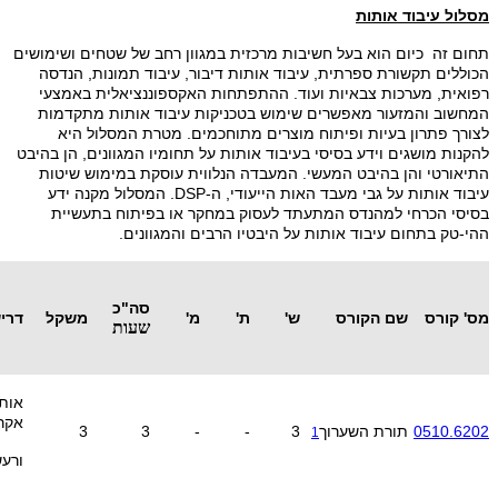
מסלול עיבוד אותות
תחום זה כיום הוא בעל חשיבות מרכזית במגוון רחב של שטחים ושימושים
הכוללים תקשורת ספרתית, עיבוד אותות דיבור, עיבוד תמונות, הנדסה
רפואית, מערכות צבאיות ועוד. ההתפתחות האקספוננציאלית באמצעי
המחשוב והמזעור מאפשרים שימוש בטכניקות עיבוד אותות מתקדמות
לצורך פתרון בעיות ופיתוח מוצרים מתוחכמים. מטרת המסלול היא
להקנות מושגים וידע בסיסי בעיבוד אותות על תחומיו המגוונים, הן בהיבט
התיאורטי והן בהיבט המעשי. המעבדה הנלווית עוסקת במימוש שיטות
עיבוד אותות על גבי מעבד האות הייעודי, ה-DSP. המסלול מקנה ידע
בסיסי הכרחי למהנדס המתעתד לעסוק במחקר או בפיתוח בתעשיית
ההי‑טק בתחום עיבוד אותות על היבטיו הרבים והמגוונים.
סה"כ
מס' קורס
שם הקורס
ש'
ת'
מ'
משקל
דרי
שעות
אות
אקר
0510.6202
תורת השערוך
3
-
-
3
3
1
ורע