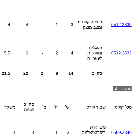
פיזיקה קוונטית
4
4
-
1
3
0512.2830
ומצב מוצק
מעגלים
0512.2832
ומערכות
4
2
-
6
5.5
לינאריות
סה"כ
14
6
2
22
21.5
סמסטר 4
סה"כ
מס' קורס
שם הקורס
ש'
ת'
מ'
משקל
שעות
משוואות
0509.2846
דיפרנציאליות
2
1
-
3
3