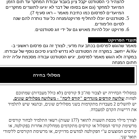
להצהיר כי הסטודנט יקבל ציון בעבור עבודת המחקר עד תום הזמן
המיועד למחקר (גם אם בסופו של דבר לא יגיעו לתוצרים מחקריים
המיועדים לפרסום כמו כתיבת מאמר – ראו סעיף 7).
סטודנטים יוכלו להחליף פרויקט/מנחה כל עוד נותרה להם שנה
לסיום הלימודים.
פרויקט יוכל להיות מאויש גם על ידי זוג סטודנטים.​​
תוצרי הפרויקט
מאמר שהוגש לפרסום בכתב עת מדעי, לצורך זה גם פרסום ראשוני ב-
ArXiv
ייחשב. במקרה זה הסטודנט לא נדרש להציג סיכום נוסף של עבודתו.
במקרה ולא הוגש מאמר לפרסום, יגיש הסטודנט עבודה מסכמת עליה יהיה
חתום המנחה
מסלולי בחירה
במסלולי הבחירה יש לצבור סה"כ 9 קורסים (לא כולל מעבדות) שמתוכם
לפחות
שלושה קורסים מוגדרים "קורס ליבה" - משלושה מסלולים שונים.
יש להשלים 2 מעבדות מתקדמות בשני מסלולים שונים, ובתנאי שיש לתלמיד
את דרישות הקדם למעבדה.
לצורך מילוי מכסת השעות לתואר (177 שעות) רשאי התלמיד לבחור קורסים
מרשימת קורסי המסלול או קורסים מתקדמים ממחלקות אחרות בפקולטה, או
קורסים המוצעים ע"י הפקולטה למדעים מדויקים, או מרשימת הקורסים ללימודי
תואר שני.