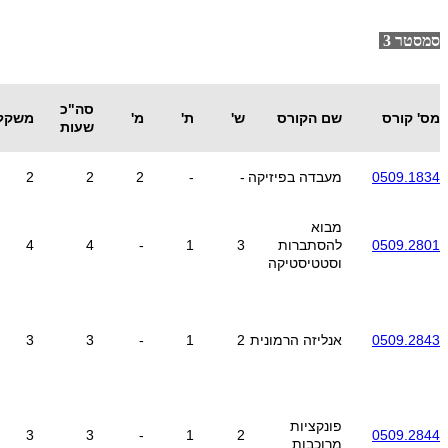
סמסטר 3
סה"כ
מס' קורס
שם הקורס
ש'
ת'
מ'
משקל
שעות
0509.1834
מעבדה בפיזיקה
-
-
2
2
2
מבוא
0509.2801
להסתברות
3
1
-
4
4
וסטטיסטיקה
0509.2843
אנליזה הרמונית
2
1
-
3
3
פונקציות
3
3
-
1
2
0509.2844
מרוכבות