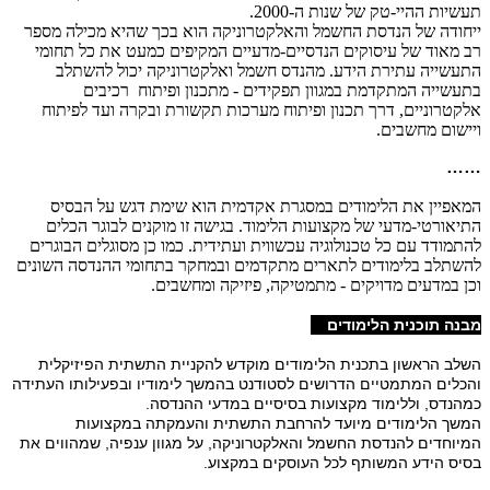
תעשיות ההיי-טק של שנות ה-2000.
ייחודה של הנדסת החשמל והאלקטרוניקה הוא בכך שהיא מכילה מספר
רב מאוד של עיסוקים הנדסיים-מדעיים המקיפים כמעט את כל תחומי
התעשייה עתירת הידע. מהנדס חשמל ואלקטרוניקה יכול להשתלב
בתעשייה המתקדמת במגוון תפקידים - מתכנון ופיתוח רכיבים
אלקטרוניים, דרך תכנון ופיתוח מערכות תקשורת ובקרה ועד לפיתוח
ויישום מחשבים.
……
​המאפיין את הלימודים במסגרת אקדמית הוא שימת דגש על הבסיס
התיאורטי-מדעי של מקצועות הלימוד. בגישה זו מוקנים לבוגר הכלים
להתמודד עם כל טכנולוגיה עכשווית ועתידית. כמו כן מסוגלים הבוגרים
להשתלב בלימודים לתארים מתקדמים ובמחקר בתחומי ההנדסה השונים
וכן במדעים מדויקים - מתמטיקה, פיזיקה ומחשבים.
מבנה תוכנית הלימודים
​השלב הראשון בתכנית הלימודים מוקדש להקניית התשתית הפיזיקלית
והכלים המתמטיים הדרושים לסטודנט בהמשך לימודיו ובפעילותו העתידה
כמהנדס, וללימוד מקצועות בסיסיים במדעי ההנדסה.
המשך הלימודים מיועד להרחבת התשתית והעמקתה במקצועות
המיוחדים להנדסת החשמל והאלקטרוניקה, על מגוון ענפיה, שמהווים את
בסיס הידע המשותף לכל העוסקים במקצוע.