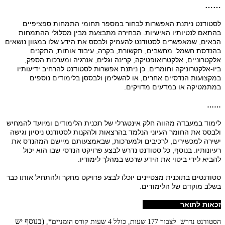
……
לסטודנט ניתנת האפשרות לבחור במספר תחומי התמחות ספציפיים
בהתאם לנטיותיו האישיות. הבחירה מתבצעת מבין מסלולי ההתמחות
הבאים, שמאפשרים לסטודנט להעמיק ולבסס את הידע שלו במגוון נושאים
בהנדסת חשמל: מחשבים, תקשורת, בקרה, עיבוד אותות, התקנים
אלקטרוניים, אלקטרואופטיקה, קרינה וגלים, אנרגיה ומערכות הספק,
ביו-אלקטרוניקה וחומרים. כן ניתנת אפשרות לסטודנט להרחיב ידיעותיו
במקצועות הנדסיים אחרים, או להשלימן ולבססן בלימודים נוספים
במתמטיקה או במדעים מדויקים.
……
לימוד במעבדה מהווה חלק אינטגרלי של תכנית הלימודים ומיועד להמחיש
ולבסס את החומר העיוני הנלמד בהרצאות ולהקנות לסטודנט ניסיון וגישה
ישירה למכשירים, לרכיבים ולמערכות, שבאמצעותם מיישם המהנדס את
רעיונותיו. בנוסף, כל סטודנט נדרש לבצע פרויקט הנדסי שבו הוא יכול
להביא לידי ביטוי את הידע שרכש במהלך לימודיו.
סטודנטים בתוכנית מצטיינים יוכלו לבצע פרויקט מחקר ולהתחיל אותו כבר
בשלב מוקדם של הלימודים.
זכאות לתואר
(בנוסף יש
הסטודנט נדרש לצבור 177 שעות, כולל 4 שעות קורס הומניים
*
,