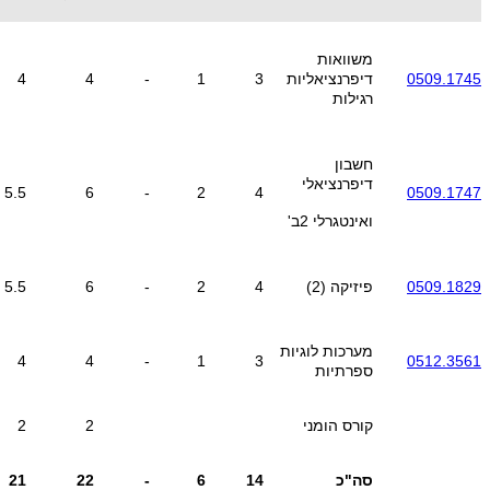
משוואות
0509.1745
דיפרנציאליות
3
1
-
4
4
רגילות
חשבון
דיפרנציאלי
5.5
6
-
2
4
0509.1747
ואינטגרלי 2ב'
0509.1829
פיזיקה (2)
4
2
-
6
5.5
מערכות לוגיות
4
4
-
1
3
0512.3561
ספרתיות
קורס הומני
2
2
סה"כ
14
6
-
22
21