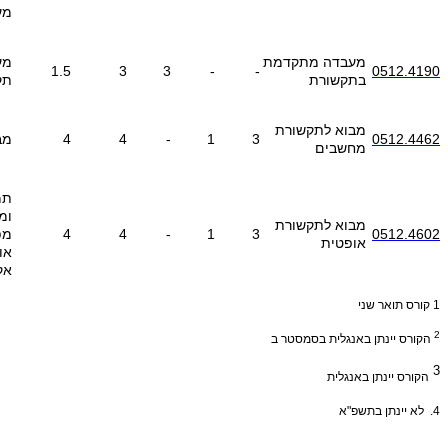
מע
מעבדה מתקדמת
מע
1.5
3
3
-
-
0512.4190
בתקשורת
תק
מבוא לתקשורת
0512.4462
3
1
-
4
4
מב
מחשבים
תמ
ומ
מבוא לתקשורת
0512.4602
3
1
-
4
4
מפ
אופטית
או
אק
1
קורס תואר שני
2
הקורס יינתן באנגלית בסמסטר ב
3
הקורס יינתן באנגלית
4.
לא יינתן בתשפ"א