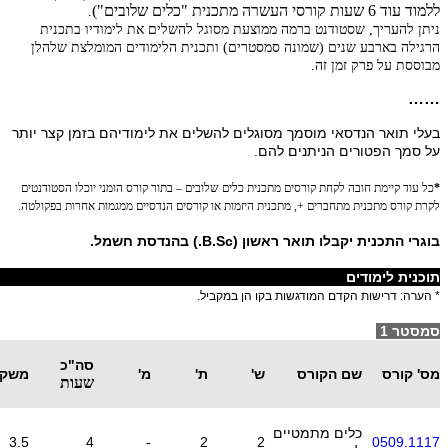
ללמוד עוד 6 שעות קורסי העשרה מתכנית "כלים שלובים")
.
ניתן להעריך, שסטודנט ברמה ממוצעת מסוגל להשלים את לימודיו בתכנית
הרגילה בארבע שנים (שמונה סמסטרים) ותכנית הלימודים המומלצת שלהלן
מבוססת על פרק זמן זה.
……
בעלי תואר הנדסאי מוסמך מסוגלים להשלים את לימודיהם בזמן קצר יותר
על סמך הפטורים הניתנים להם.
*
כל עוד קיימת חובה לקחת קורסים מתכנית כלים שלובים – בתור קורס הומני יוכלו הסטודנטים
לקרת קורס מתכנית מתחברים +, מתכנית היזמות או קורסים הנדסיים ממגמות אחרות בפקולטה.
בוגרי התכנית יקבלו תואר ראשון (B.Sc.) בהנדסת חשמל.
תוכנית לימודים
* הערה: דרישות הקדם המודגשות בקו הן במקביל.
סמסטר 1
סה"כ
מס' קורס
שם הקורס
ש'
ת'
מ'
משקל
שעות
כלים מתמטיים
3.5
4
-
2
2
0509.1117