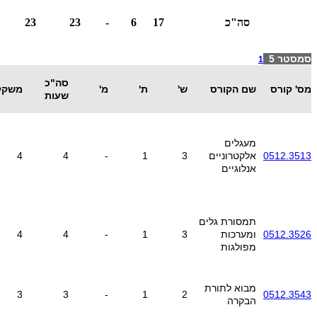
סה"כ
17
6
-
23
23
סמסטר 5
1
סה"כ
מס' קורס
שם הקורס
ש'
ת'
מ'
משקל
שעות
מעגלים
0512.3513
אלקטרוניים
3
1
-
4
4
אנלוגיים
תמסורת גלים
0512.3526
ומערכות
3
1
-
4
4
מפולגות
מבוא לתורת
3
3
-
1
2
0512.3543
הבקרה