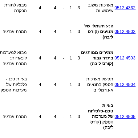
מערכות משוב
מבוא לתורת
4
4
-
1
3
0512.4362
שימושיות
הבקרה
הנע חשמלי של
0512.4502
מנועים
(קורס
3
1
-
4
4
המרת אנרגיה
ליבה)
ממירים ממותגים
מבוא למערכות
0512.4503
בתדר גבוה
3
1
-
4
4
לינאריות;
(קורס ליבה)
המרת אנרגיה
תפעול מערכות
בעיות טכנו-
0512.4504
הספק בתנאים
3
1
-
4
4
כלכליות של
א-נורמליים
מערכות הספק
בעיות
טכנו-כלכליות
של מערכות
0512.4505
3
1
-
4
4
המרת אנרגיה
הספק
(קורס
ליבה)