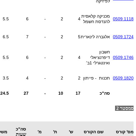
לפיזיקה
מכניקה קלאסית
5.5
6
-
2
4
0509.1118
להנדסת חשמל
0509.1724
אלגברה לינארית
5
2
-
7
6.5
חשבון
0509.1746
דיפרנציאלי
4
2
-
6
5.5
ואינטגרלי 1ב'
0509.1820
תכנות - פייתון
2
2
-
4
3.5
סה"כ
17
10
-
27
24.5
​סמסטר 2
סה"כ
מס' קורס
שם הקורס
ש'
ת'
מ'
משק
שעות