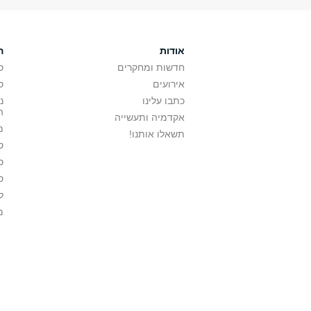
אודות
ה
חדשות ומחקרים
ס
אירועים
ס
כתבו עלינו
נ
ה
אקדמיה ותעשייה
מ
תשאלו אותנו!
ס
ס
ס
ל
מ