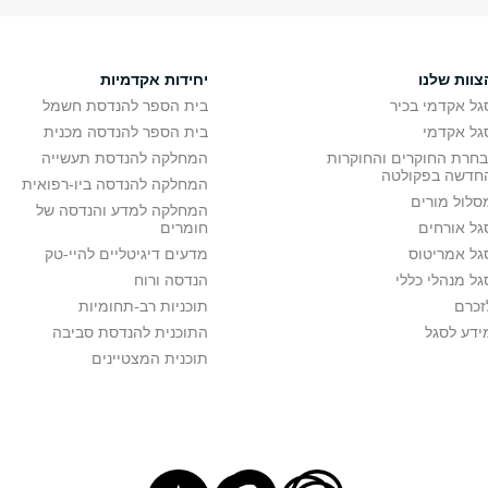
צוות שלנו
יחידות אקדמיות
גל אקדמי בכיר
בית הספר להנדסת חשמל
גל אקדמי
בית הספר להנדסה מכנית
בחרת החוקרים והחוקרות
המחלקה להנדסת תעשייה
חדשה בפקולטה
המחלקה להנדסה ביו-רפואית
סלול מורים
המחלקה למדע והנדסה של
גל אורחים
חומרים
גל אמריטוס
מדעים דיגיטליים להיי-טק
גל מנהלי כללי
הנדסה ורוח
זכרם
תוכניות רב-תחומיות
ידע לסגל
התוכנית להנדסת סביבה
תוכנית המצטיינים