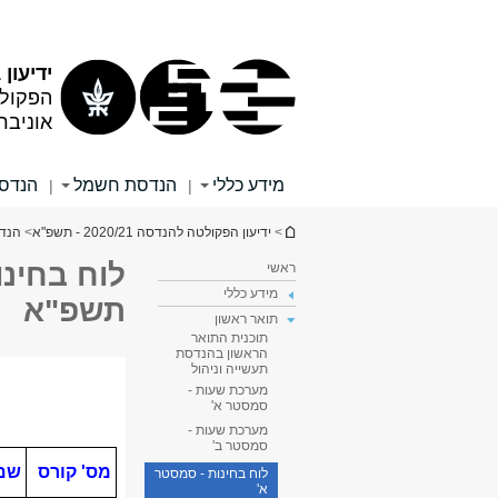
תוכן
תפריט
עליון
ראשי
ידיעון 2020/21
הפקול
אוניבר
מידע כללי
הנדסת חשמל
הנדסה
|
|
הינך נמצא כאן
>
ידיעון הפקולטה להנדסה 2020/21 - תשפ"א
>
הנד
לוח בחינ
ראשי
מידע כללי
תשפ"א
תואר ראשון
תוכנית התואר
הראשון בהנדסת
תעשייה וניהול
מערכת שעות -
סמסטר א'
מערכת שעות -
סמסטר ב'
לוח בחינות - סמסטר
א'