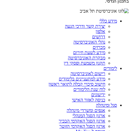
.
בתכנון הנדסי
מידע כללי
יצירת קשר ודרכי הגעה
אלפון
דרושים
נהלי האוניברסיטה
מכרזים
מידע לשעת חירום
מבקרת האוניברסיטה
תקנון משמעת ופסקי דין
לימודים
רישום לאוניברסיטה
מידע למתעניינים בלימודים
חישוב סיכויי קבלה לתואר ראשון
לוח שנת הלימודים
ידיעונים
כניסה לאזור האישי
סגל ומינהלה
אגפים ומשרדי מינהלה
ארגון הסגל המנהלי
ארגון הסגל האקדמי הבכיר
ארגון הסגל האקדמי הזוטר