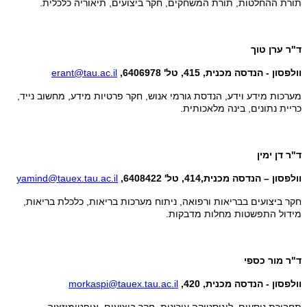
תורת ההחלטות, תורת המשחקים, חקר ביצועים, תיאוריה כלכלית.
ד"ר ערן טוך
וולפסון - הנדסה מכנית, 415, טל' 6406978,
erant@tau.ac.il
מערכות מידע וידע, הנדסת גורמי אנוש, חקר פרטיות מידע, מחשוב נייד,
כריית נתונים, בינה מלאכותית.
ד"ר דן ימין
וולפסון – הנדסה מכנית,414, טל' 6408422,
yamind@tauex.tau.ac.il
חקר ביצועים בבריאות ורפואה, ניתוח מערכות בריאות, כלכלת בריאות,
מידול התפשטות מחלות מדבקות.
ד"ר מור כספי
וולפסון - הנדסה מכנית, 420,
morkaspi@tauex.tau.ac.il
תחבורת נוסעים, לוגיסטיקה עירונית, חקר ביצועים, אופטימיזציה