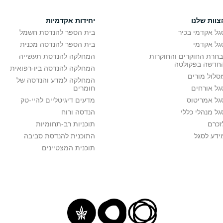
צוות שלנו
יחידות אקדמיות
גל אקדמי בכיר
בית הספר להנדסת חשמל
גל אקדמי
בית הספר להנדסה מכנית
בחרת החוקרים והחוקרות
המחלקה להנדסת תעשייה
חדשה בפקולטה
המחלקה להנדסה ביו-רפואית
סלול מורים
המחלקה למדע והנדסה של
גל אורחים
חומרים
גל אמריטוס
מדעים דיגיטליים להיי-טק
גל מנהלי כללי
הנדסה ורוח
זכרם
תוכניות רב-תחומיות
ידע לסגל
התוכנית להנדסת סביבה
תוכנית המצטיינים