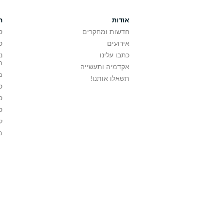
אודות
ה
חדשות ומחקרים
ס
אירועים
ס
כתבו עלינו
נ
ה
אקדמיה ותעשייה
מ
תשאלו אותנו!
ס
ס
ס
ל
מ