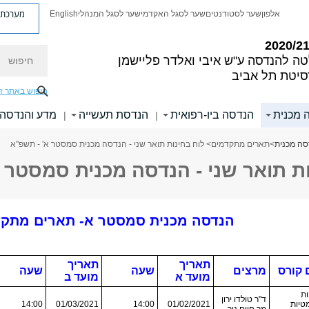
מערכת פ
אלפון
שער לסטודנטים
שער לסגל האקדמי
שער לסגל המנהלי
English
חיפוש
טה להנדסה
ע"ש איבי ואלדר פליישמן
סיטת תל אביב
חיפוש באתר ז
 מכנית
הנדסה ביו-רפואית
הנדסת תעשייה
מדע והנדסה 
|
|
ה מכנית
>
תארים מתקדמים
> לוח בחינות תואר שני - הנדסה מכנית סמסטר א' - תשפ"א
ת תואר שני - הנדסה מכנית סמסטר 