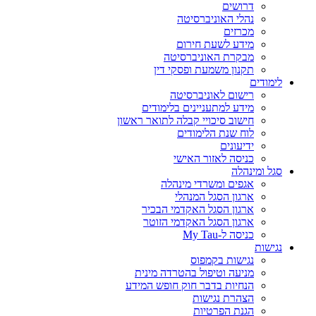
דרושים
נהלי האוניברסיטה
מכרזים
מידע לשעת חירום
מבקרת האוניברסיטה
תקנון משמעת ופסקי דין
לימודים
רישום לאוניברסיטה
מידע למתעניינים בלימודים
חישוב סיכויי קבלה לתואר ראשון
לוח שנת הלימודים
ידיעונים
כניסה לאזור האישי
סגל ומינהלה
אגפים ומשרדי מינהלה
ארגון הסגל המנהלי
ארגון הסגל האקדמי הבכיר
ארגון הסגל האקדמי הזוטר
כניסה ל-My Tau
נגישות
נגישות בקמפוס
מניעה וטיפול בהטרדה מינית
הנחיות בדבר חוק חופש המידע
הצהרת נגישות
הגנת הפרטיות