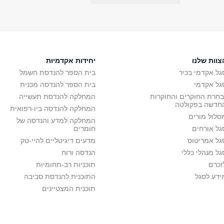
צוות שלנו
יחידות אקדמיות
גל אקדמי בכיר
בית הספר להנדסת חשמל
גל אקדמי
בית הספר להנדסה מכנית
בחרת החוקרים והחוקרות
המחלקה להנדסת תעשייה
חדשה בפקולטה
המחלקה להנדסה ביו-רפואית
סלול מורים
המחלקה למדע והנדסה של
גל אורחים
חומרים
גל אמריטוס
מדעים דיגיטליים להיי-טק
גל מנהלי כללי
הנדסה ורוח
זכרם
תוכניות רב-תחומיות
ידע לסגל
התוכנית להנדסת סביבה
תוכנית המצטיינים