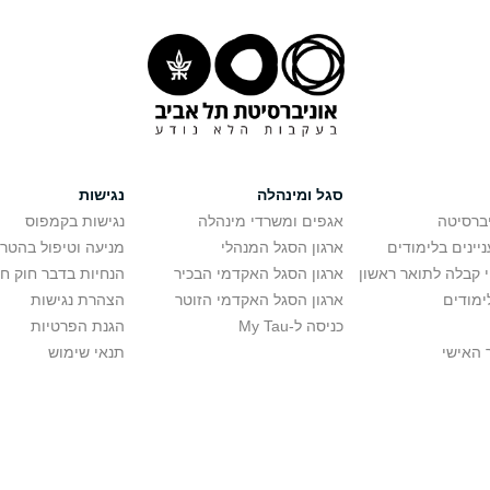
סגל ומינהלה
נגישות
יברסיטה
אגפים ומשרדי מינהלה
נגישות בקמפוס
יינים בלימודים
ארגון הסגל המנהלי
מניעה וטיפול בהטר
י קבלה לתואר ראשון
ארגון הסגל האקדמי הבכיר
הנחיות בדבר חוק ח
ימודים
ארגון הסגל האקדמי הזוטר
הצהרת נגישות
כניסה ל-My Tau
הגנת הפרטיות
 האישי
תנאי שימוש