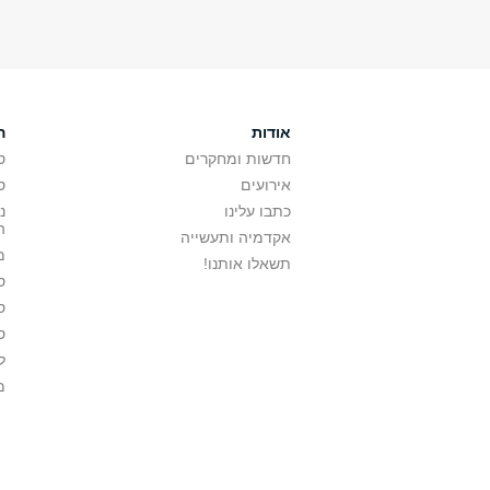
אודות
ה
חדשות ומחקרים
ס
אירועים
ס
כתבו עלינו
נ
ה
אקדמיה ותעשייה
מ
תשאלו אותנו!
ס
ס
ס
ל
מ