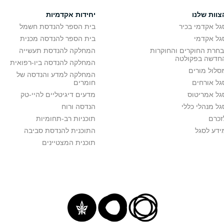
צוות שלנו
יחידות אקדמיות
גל אקדמי בכיר
בית הספר להנדסת חשמל
גל אקדמי
בית הספר להנדסה מכנית
בחרת החוקרים והחוקרות
המחלקה להנדסת תעשייה
חדשה בפקולטה
המחלקה להנדסה ביו-רפואית
סלול מורים
המחלקה למדע והנדסה של
גל אורחים
חומרים
גל אמריטוס
מדעים דיגיטליים להיי-טק
גל מנהלי כללי
הנדסה ורוח
זכרם
תוכניות רב-תחומיות
ידע לסגל
התוכנית להנדסת סביבה
תוכנית המצטיינים