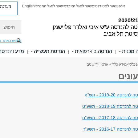
מערכת פ
אלפון
שער לסטודנטים
שער לסגל האקדמי
שער לסגל המנהלי
English
חיפוש
טה להנדסה
ע"ש איבי ואלדר פליישמן
סיטת תל אביב
חיפוש באתר ז
 מכנית
הנדסה ביו-רפואית
הנדסת תעשייה
מדע והנדסה
|
|
|
 כללי
>
מידע כללי
> ארכיון ידיעונים
עונים
דסה 2019-20 - תש"ף
סה 2018-19 - תשע"ט
סה 2017-18 - תשע"ח
סה 2016-17 - תשע"ז