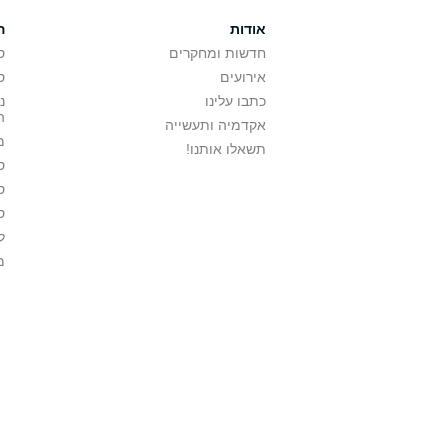
אודות
ה
חדשות ומחקרים
ס
אירועים
ס
כתבו עלינו
נ
ה
אקדמיה ותעשייה
מ
תשאלו אותנו!
ס
ס
ס
ל
מ