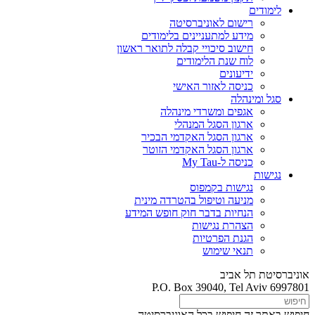
לימודים
רישום לאוניברסיטה
מידע למתעניינים בלימודים
חישוב סיכויי קבלה לתואר ראשון
לוח שנת הלימודים
ידיעונים
כניסה לאזור האישי
סגל ומינהלה
אגפים ומשרדי מינהלה
ארגון הסגל המנהלי
ארגון הסגל האקדמי הבכיר
ארגון הסגל האקדמי הזוטר
כניסה ל-My Tau
נגישות
נגישות בקמפוס
מניעה וטיפול בהטרדה מינית
הנחיות בדבר חוק חופש המידע
הצהרת נגישות
הגנת הפרטיות
תנאי שימוש
אוניברסיטת תל אביב
P.O. Box 39040, Tel Aviv 6997801
חיפוש באתר זה
חיפוש בכל האוניברסיטה