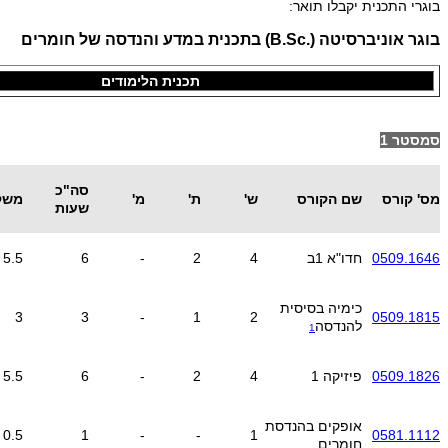
בוגרי התכנית יקבלו תואר:
בוגר אוניברסיטה
(.B.Sc)
בתכנית במדע והנדסה של חומרים
תכנית הלימודים
סמסטר 1
סה"כ
מס' קורס
שם הקורס
ש'
ת'
מ'
משק
שעות
0509.1646
חדו"א 1ב
4
2
-
6
5.5
כימיה בסיסית
3
3
-
1
2
0509.1815
להנדסה
1
0509.1826
פיזיקה 1
4
2
-
6
5.5
אופקים בהנדסת
0.5
1
-
-
1
0581.1112
חומרים