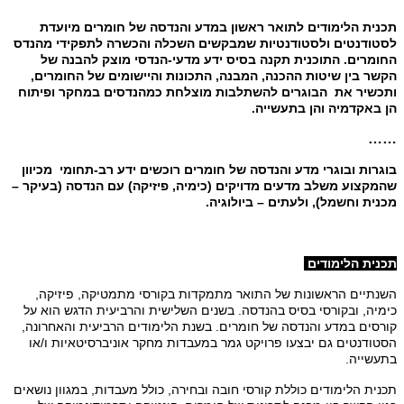
תכנית הלימודים לתואר ראשון במדע והנדסה של חומרים מיועדת
לסטודנטים ולסטודנטיות שמבקשים השכלה והכשרה לתפקידי מהנדס
החומרים. התוכנית תקנה בסיס ידע מדעי-הנדסי מוצק להבנה של
הקשר בין שיטות ההכנה, המבנה, התכונות והיישומים של החומרים,
ותכשיר את הבוגרים להשתלבות מוצלחת כמהנדסים במחקר ופיתוח
הן באקדמיה והן בתעשייה.
……
בוגרות ובוגרי מדע והנדסה של חומרים רוכשים ידע רב-תחומי
מכיוון
שהמקצוע משלב מדעים מדויקים (כימיה, פיזיקה) עם הנדסה (בעיקר –
מכנית וחשמל), ולעתים – ביולוגיה.
תכנית הלימודים
השנתיים הראשונות של התואר מתמקדות בקורסי מתמטיקה, פיזיקה,
כימיה, ובקורסי בסיס בהנדסה. בשנים השלישית והרביעית הדגש הוא על
קורסים במדע והנדסה של חומרים. בשנת הלימודים הרביעית והאחרונה,
הסטודנטים גם יבצעו פרויקט גמר במעבדות מחקר אוניברסיטאיות ו/או
בתעשייה.
תכנית הלימודים כוללת קורסי חובה ובחירה, כולל מעבדות, במגוון נושאים