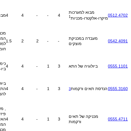
מבוא למערכות
0512.4702
4
-
-
4
4
מבו
1
מיקרו-אלקטרו-מכניות
מכנ
מעבדה במכניקת
המו
1.5
2
2
-
-
0542.4091
מוצקים
למד
חומ
כימ
0555.1101
ביולוגיה של התא
3
1
-
4
4
ביו-
ביול
0555.3160
הנדסת תאים ורקמות
3
1
-
4
4
התא
3
להנ
, מ
פיזי
מכניקה של תאים
0555.4711
3
1
-
4
4
האד
ורקמות
המו
מכנ