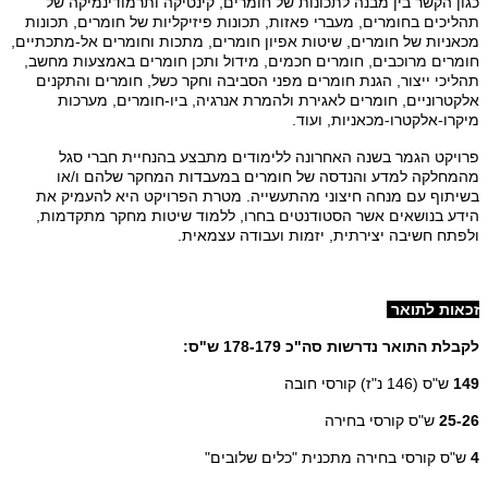
כגון הקשר בין מבנה לתכונות של חומרים, קינטיקה ותרמודינמיקה של
תהליכים בחומרים, מעברי פאזות, תכונות פיזיקליות של חומרים, תכונות
מכאניות של חומרים, שיטות אפיון חומרים, מתכות וחומרים אל-מתכתיים,
חומרים מרוכבים, חומרים חכמים, מידול ותכן חומרים באמצעות מחשב,
תהליכי ייצור, הגנת חומרים מפני הסביבה וחקר כשל, חומרים והתקנים
אלקטרוניים, חומרים לאגירת ולהמרת אנרגיה, ביו-חומרים, מערכות
מיקרו-אלקטרו-מכאניות, ועוד.
פרויקט הגמר בשנה האחרונה ללימודים מתבצע בהנחיית חברי סגל
מהמחלקה למדע והנדסה של חומרים במעבדות המחקר שלהם ו/או
בשיתוף עם מנחה חיצוני מהתעשייה. מטרת הפרויקט היא להעמיק את
הידע בנושאים אשר הסטודנטים בחרו, ללמוד שיטות מחקר מתקדמות,
ולפתח חשיבה יצירתית, יזמות ועבודה עצמאית.
זכאות לתואר
לקבלת התואר נדרשות סה"כ 178-179 ש"ס:
149
ש"ס (146 נ"ז) קורסי חובה
25-26
ש"ס קורסי בחירה
4
ש"ס קורסי בחירה מתכנית "כלים שלובים"