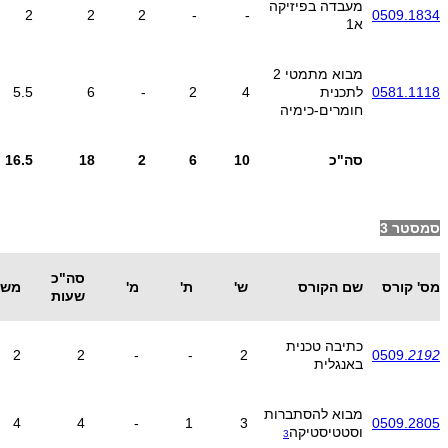
מעבדה בפיזיקה
2
2
2
-
-
0509.1834
א1
מבוא מתמטי 2
0581.1118
לתכנית
4
2
-
6
5.5
חומרים-כימיה
סה"כ
10
6
2
18
16.5
סמסטר 3
סה"כ
מס' קורס
שם הקורס
ש'
ת'
מ'
משק
שעות
כתיבה טכנית
2
2
-
-
2
0509.
2192
באנגלית
מבוא להסתברות
4
4
-
1
3
0509.2805
וסטטיסטיקה
3