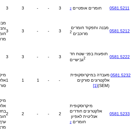
0581.5211
חומרים אופטיים
3
-
-
3
3
2
מבו
מבנה ותפקוד חומרים
והנ
3
3
-
-
3
0581.5212
2
חומ
מרוכבים
מרו
תופעות בפני שטח חד
3
3
-
-
3
0581.5222
2
גבישיים
מעבדה במיקרוסקופית
מיק
0581.5232
אלקטרונים סורקים
-
-
1
1
1
אלק
SEM)
)
[1]
סור
מיק
מיקרוסקופית
אלק
אלקטרונים חודרים
בחד
2
2
-
-
2
0581.5233
אנליטית לאפיון
חומר
חומרים
ערך
2
מרצ