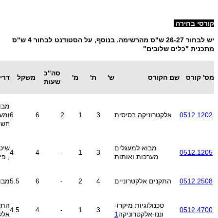
קורסי בחירה
יש לבחור 26-27 ש"ס מהרשימה. בנוסף, על הסטודנט לבחור 4 ש"ס
מתכנית "כלים שלובים"
סה"כ
מס' קורס
שם הקורס
ש'
ת'
מ'
משקל
דרי
שעות
מבו
0512.1202
אלקטרוניקה בסיסית
3
1
2
6
6
ומע
חשמ
מבוא למעגלים
שיט
4
4
-
1
3
0512.1205
מערכות ואותות
, פי
0512.2508
התקנים אלקטרוניים
4
2
-
6
5.5
מבו
טכנולוגיות מיקרו-
התק
4.5
4
-
1
3
0512.4700
וננו-אלקטרוניקה
1
אלק