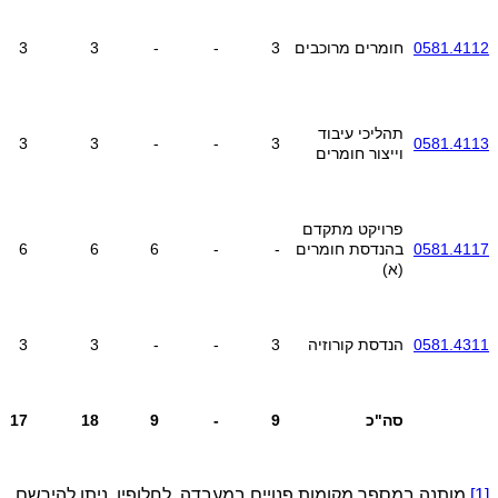
0581.4112
חומרים מרוכבים
3
-
-
3
3
תהליכי עיבוד
3
3
-
-
3
0581.4113
וייצור חומרים
פרויקט מתקדם
0581.4117
בהנדסת חומרים
-
-
6
6
6
(א)
0581.4311
הנדסת קורוזיה
3
-
-
3
3
סה"כ
9
-
9
18
17
[1]
מותנה במספר מקומות פנויים במעבדה. לחלופין, ניתן להירשם