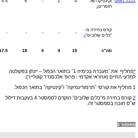
0581.2121
וקינטיקה של
4
2
-
6
5.5
חומרים
1
קורס בחירה מ-
-
-
-
-
-
"כלים שלובים"
2
סה"כ
10
4
4
18
17.5
*
מחליף את "מעבדה בכימיה 1" בתואר הכפול – יינתן בפקולטה
למדעי החיים (אחראי אקדמי : פרופ' אלכסנדר קוטלייר).
1
מחליף את קורסי "תרמודינמיקה" ו"קינטיקה" בתואר הכפול.
2
קורס בחירה מ"כלים שלובים" הוקדם לסמסטר 4 בעקבות דילול
ש"ס חובה בסמסטר זה.
סמסטר 5