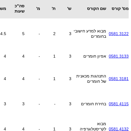
סה"כ
מס' קורס
שם הקורס
ש'
ת'
מ'
משק
שעות
מבוא למדע חישובי
4.5
5
-
2
3
0581.3122
בחומרים
0581.3133
אפיון חומרים
3
1
-
4
4
התנהגות מכאנית
4
4
-
1
3
0581.3181
של חומרים
0581.4115
בחירת חומרים
3
-
-
3
3
מבוא
0581.4132
לקריסטלוגרפיה
3
1
-
4
4