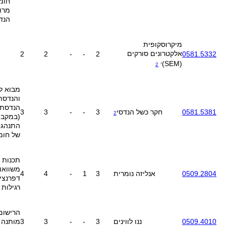
חומ
מרו
הנדס
מיקרוסקופית
אלקטרונים סורקים
2
2
-
-
2
0581.5332
,
(SEM
(
2
מבוא ל
והנדסת
הנדסת ק
0581.5381
חקר כשל הנדסי
3
-
-
3
3
2
(במקביל
התנהגו
של חומ
תכנות –
משוואו
0509.2804
אנליזה נומרית
3
1
-
4
4
דפרנצי
רגילות
הרישום
0509.4010
ננו לווינים
3
-
-
3
3