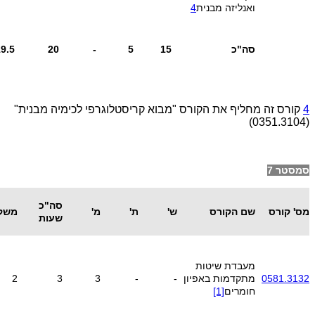
ואנליזה מבנית
4
סה"כ
15
5
-
20
.5
19
4
קורס זה מחליף את הקורס "מבוא קריסטלוגרפי לכימיה מבנית"
(0351.3104)
סמסטר 7
סה"כ
מס' קורס
שם הקורס
ש'
ת'
מ'
משק
שעות
מעבדת שיטות
0581.3132
מתקדמות באפיון
-
-
3
3
2
חומרים
[1]