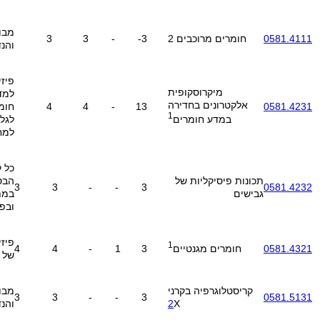
מבו
0581.4111
חומרים מרוכבים 2
3
-
-
3
3
והנ
מיקרוסקופית
למד
אלקטרונים בחדירה
0581.4231
3
1
-
4
4
חומ
1
לגלי
במדע חומרים
למח
כל ק
תכונות פיסיקליות של
הבס
3
3
-
-
3
0581.4232
גבישים
במת
ובפ
1
4
4
-
1
3
0581.4321
חומרים מגנטיים
של 
קריסטלוגרפיה בקרני
מבו
3
3
-
-
3
0581.5131
X
2
והנ