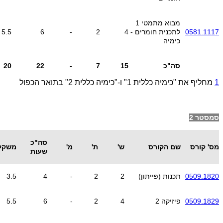
מבוא מתמטי 1
0581.1117
לתכנית חומרים -
4
2
-
6
5.5
כימיה
סה"כ
15
7
-
22
20
1
מחליף את "כימיה כללית 1" ו-"כימיה כללית 2" בתואר הכפול
סמסטר 2
סה"כ
מס' קורס
שם הקורס
ש'
ת'
מ'
משקל
שעות
0509.1820
תכנות (פייתון)
2
2
-
4
3.5
0509.1829
פיזיקה 2
4
2
-
6
5.5