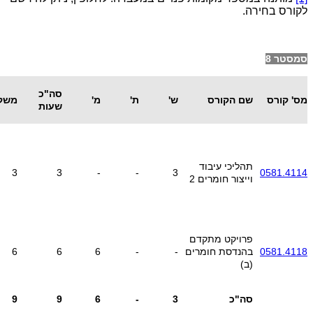
לקורס בחירה.
סמסטר 8
סה"כ
מס' קורס
שם הקורס
ש'
ת'
מ'
משק
שעות
תהליכי עיבוד
3
3
-
-
3
0581.4114
וייצור חומרים 2
פרויקט מתקדם
0581.4118
בהנדסת חומרים
-
-
6
6
6
(ב)
סה"כ
3
-
6
9
9