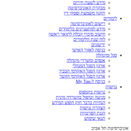
מידע לשעת חירום
מבקרת האוניברסיטה
תקנון משמעת ופסקי דין
לימודים
רישום לאוניברסיטה
מידע למתעניינים בלימודים
חישוב סיכויי קבלה לתואר ראשון
לוח שנת הלימודים
ידיעונים
כניסה לאזור האישי
סגל ומינהלה
אגפים ומשרדי מינהלה
ארגון הסגל המנהלי
ארגון הסגל האקדמי הבכיר
ארגון הסגל האקדמי הזוטר
כניסה ל-My Tau
נגישות
נגישות בקמפוס
מניעה וטיפול בהטרדה מינית
הנחיות בדבר חוק חופש המידע
הצהרת נגישות
הגנת הפרטיות
תנאי שימוש
אוניברסיטת תל אביב