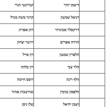
דיטמן יזהר
קנדיונטי הנרי
דניאל שמשון
קרנר משה מנדל
דרקסלר אביגדור
רוזן אפרת
הוידה אפרים
רויטר יצחק
הלפרין שמעון
רון אייל
הלר צבי
רון בלהה
וולף רינה
רוסס חיימה
וולפסון בנימין
שוורצברג אהוד
ויצמן יחיאל
שלו ניסן