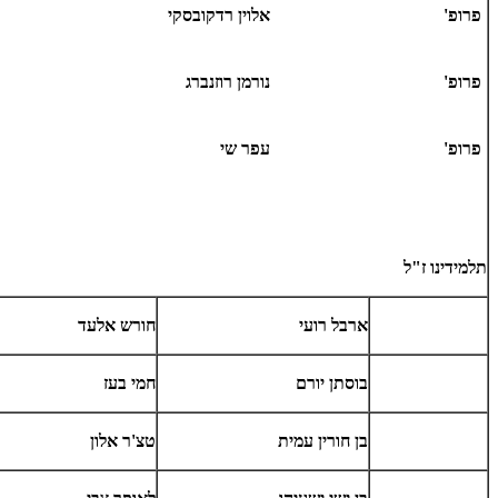
פרופ'
אלוין רדקובסקי
פרופ'
נורמן רוזנברג
פרופ'
עפר שי
תלמידינו ז"ל
ארבל רועי
חורש אלעד
בוסתן יורם
חמי בעז
בן חורין עמית
טצ'ר אלון