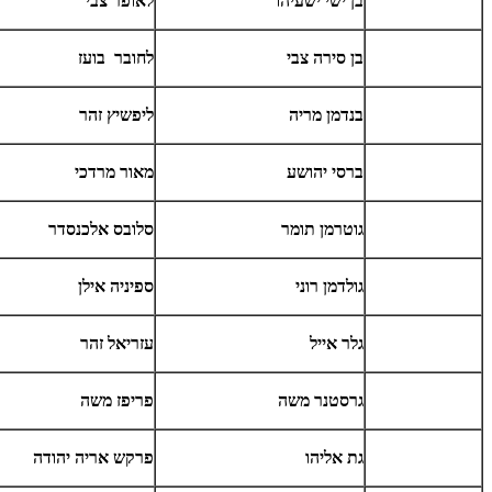
בן ישי ישעיהו
לאופר צבי
בן סירה צבי
לחובר בועז
בנדמן מריה
ליפשיץ זהר
ברסי יהושע
מאור מרדכי
גוטרמן תומר
סלובס אלכנסדר
גולדמן רוני
ספיניה אילן
גלר אייל
עזריאל זהר
גרסטנר משה
פריפז משה
גת אליהו
פרקש אריה יהודה