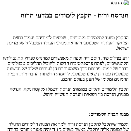
הנדסה ורוח - הקבץ לימודים במדעי הרוח
ההקבץ מיועד לתלמידים מצטיינים, שבסיום לימודיהם יעמדו בחזית
המחקר והפיתוח הטכנולוגי ויהוו את מנהיגי העתיד הטכנולוגי של מדינת
ישראל.
ידע בפילוסופיה, היסטוריה וספרות מאפשרים למהנדס לפרוץ את גבולותיו
הקוגניטיביים, לפתח פרספקטיבות חדשות ולהוביל תהליכים טכנולוגיים
בדרך של יזמות. פריצות דרך משמעותיות הן לעיתים שילוב של חדשנות
טכנולוגית עם חזון שאינו טכנולוגי. לדוגמה: הרשתות החברתיות, חכמת
ההמונים ומקומו של הענן בעולם החכם.
הקבץ הלימודים יתקיים במגמות: הנדסת חשמל ואלקטרוניקה, הנדסה
מכנית, הנדסה ביו-רפואית והנדסת תעשייה וניהול.
מבנה תכנית הלימודים:
תלמיד שיתקבל להקבץ הנדסה ורוח ילמד את תכנית הלימודים הרגילה
של המגמה אליה יתקבל, כאשר בשנים ג' ו-ד' יהיה פטור מקורסי בחירה