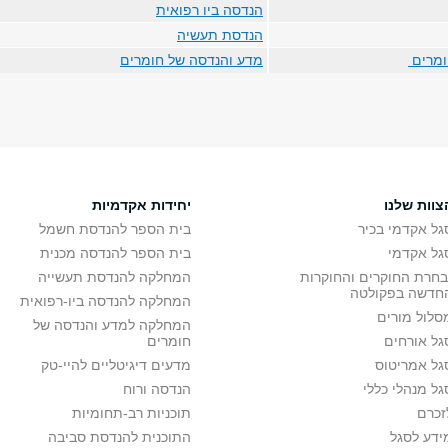
הנדסה ביו רפואית
הנדסת תעשיה
ומרים
מדע והנדסה של חומרים
צוות שלנו
יחידות אקדמיות
גל אקדמי בכיר
בית הספר להנדסת חשמל
גל אקדמי
בית הספר להנדסה מכנית
בחרת החוקרים והחוקרות
המחלקה להנדסת תעשייה
חדשה בפקולטה
המחלקה להנדסה ביו-רפואית
סלול מורים
המחלקה למדע והנדסה של
גל אורחים
חומרים
גל אמריטוס
מדעים דיגיטליים להיי-טק
גל מנהלי כללי
הנדסה ורוח
זכרם
תוכניות רב-תחומיות
ידע לסגל
התוכנית להנדסת סביבה