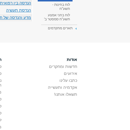
הנדסה ביו רפואית
לוח בחינות -
תשע"ח
הנדסת תעשיה
לוח בחני אמצע
מדע והנדסה של ח
תשע"ח סמסטר ב'
תארים מתקדמים
אודות
ה
חדשות ומחקרים
ס
אירועים
ס
כתבו עלינו
נ
ה
אקדמיה ותעשייה
מ
תשאלו אותנו!
ס
ס
ס
ל
מ