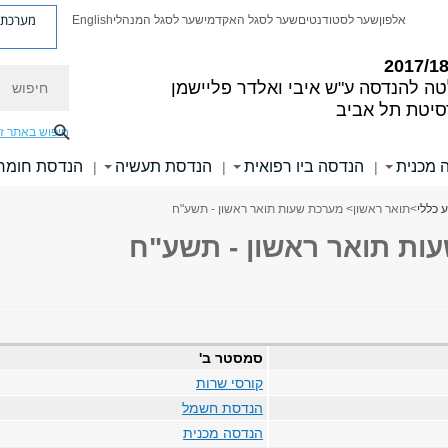
מערכת פ
אלפון
שער לסטודנטים
שער לסגל האקדמי
שער לסגל המנהלי
English
חיפוש
טה להנדסה
ע"ש איבי ואלדר פליישמן
סיטת תל אביב
חיפוש באתר ז
 מכנית
הנדסה ביו רפואית
הנדסת תעשיה
הנדסת חומר
|
|
|
 כללי
>
תואר ראשון
> מערכת שעות תואר ראשון - תשע"ח
ות תואר ראשון - תשע"ח
סמסטר ב'
קורסי שרות
הנדסת חשמל
הנדסה מכנית