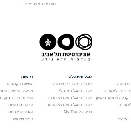
תוכנית המצטיינים
סגל ומינהלה
נגישות
יברסיטה
אגפים ומשרדי מינהלה
נגישות בקמפוס
יינים בלימודים
ארגון הסגל המנהלי
מניעה וטיפול בהטר
י קבלה לתואר ראשון
ארגון הסגל האקדמי הבכיר
הנחיות בדבר חוק ח
ימודים
ארגון הסגל האקדמי הזוטר
הצהרת נגישות
כניסה ל-My Tau
הגנת הפרטיות
 האישי
תנאי שימוש