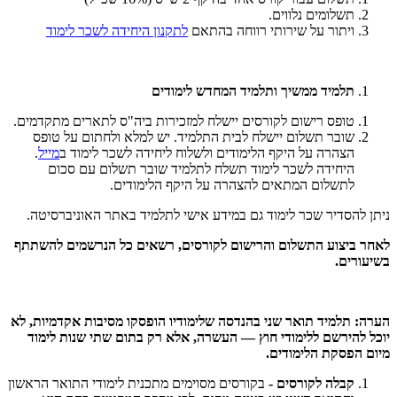
תשלומים נלווים.
ויתור על שירותי רווחה בהתאם
לתקנון היחידה לשכר לימוד
תלמיד ממשיך ותלמיד המחדש לימודים
טופס רישום לקורסים יישלח למזכירות ביה"ס לתארים מתקדמים.
שובר תשלום יישלח לבית התלמיד. יש למלא ולחתום על טופס
הצהרה על היקף הלימודים ולשלוח ליחידה לשכר לימוד ב
מייל
.
היחידה לשכר לימוד תשלח לתלמיד שובר תשלום עם סכום
לתשלום המתאים להצהרה על היקף הלימודים.
ניתן להסדיר שכר לימוד גם במידע אישי לתלמיד באתר האוניברסיטה.
לאחר ביצוע התשלום והרישום לקורסים, רשאים כל הנרשמים להשתתף
בשיעורים.
הערה: תלמיד תואר שני בהנדסה שלימודיו הופסקו מסיבות אקדמיות, לא
יוכל להירשם ללימודי חוץ — העשרה, אלא רק בתום שתי שנות לימוד
מיום הפסקת הלימודים.
קבלה לקורסים
-
בקורסים מסוימים מתכנית לימודי התואר הראשון