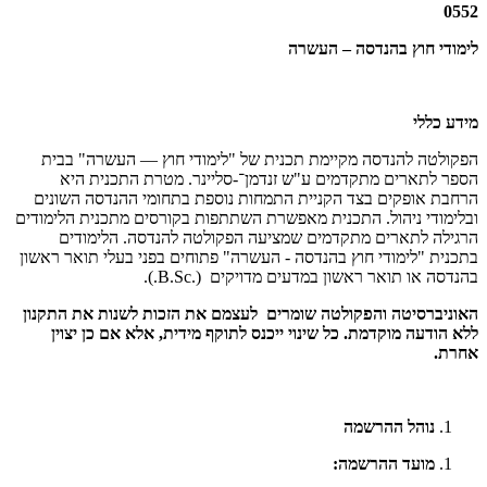
0552
לימודי חוץ בהנדסה – העשרה
מידע כללי
הפקולטה להנדסה מקיימת תכנית של "לימודי חוץ — העשרה" בבית
הספר לתארים מתקדמים ע"ש זנדמן־-סליינר. מטרת התכנית היא
הרחבת אופקים בצד הקניית התמחות נוספת בתחומי ההנדסה השונים
ובלימודי ניהול. התכנית מאפשרת השתתפות בקורסים מתכנית הלימודים
הרגילה לתארים מתקדמים שמציעה הפקולטה להנדסה. הלימודים
בתכנית "לימודי חוץ בהנדסה - העשרה" פתוחים בפני בעלי תואר ראשון
בהנדסה או תואר ראשון במדעים מדויקים (
.B.Sc.
).
האוניברסיטה והפקולטה שומרים לעצמם את הזכות לשנות את התקנון
ללא הודעה מוקדמת. כל שינוי ייכנס לתוקף מידית, אלא אם כן יצוין
אחרת.
נוהל ההרשמה
מועד ההרשמה: