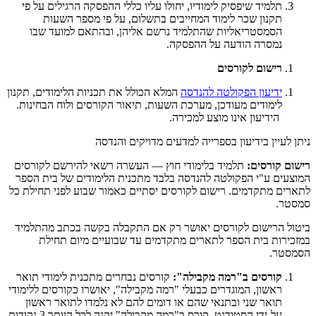
תלמיד שיפסיק לימודיו, יחולו עליו כללי ההפסקה הרגילים על פי
תקנון שכר לימוד המחייבים בתשלום, על פי מספר השעות
הסמסטריאליות שהתלמיד נרשם אליהן, ובהתאם למועד שבו
נמסרה הודעה על ההפסקה.
רישום לקורסים
ידיעון הפקולטה להנדסה
המלא הכולל את תכניות הלימודים, תקנון
לימודים מעודכן, מערכת השעות, תיאור הקורסים ולוח הבחינות.
הידיעון אינו מוצע למכירה.
ניתן לעיין בידיעון בספרייה למדעים מדויקים והנדסה
רישום קורסים:
תלמיד בלימודי חוץ — העשרה רשאי להירשם לקורסים
המוצעים ע"י הפקולטה להנדסה בלבד מתכנית הלימודים של בית הספר
לתארים מתקדמים. רישום לקורסים יסתיים כאמור שבוע לפני תחילת כל
סמסטר.
ביטול הרישום לקורסים יאושר רק אם התקבלה בקשה בכתב מהתלמיד
במזכירות בית הספר לתארים מתקדמים עד שבועיים מיום תחילת
הסמסטר.
קורסים ב"רמה מקבילה":
קורסים נבחרים מתכנית לימודי תואר
ראשון, המוגדרים כבעלי "רמה מקבילה", יאושרו כקורסים ללימודי
תואר שני ובתנאי שהם או דומים להם לא נלמדו לתואר ראשון
על-ידי הסטודנט. קורס ב"רמה מקבילה" יקנה לכל היותר 3 נקודות