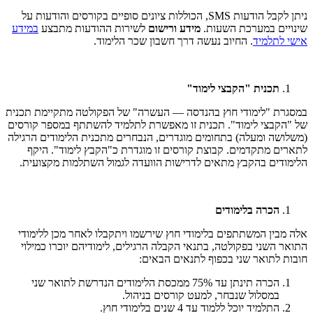
ניתן לקבל הודעות
SMS
, הכוללות ציונים סופיים בקורסים והודעות על
שינויים במערכת השעות.
מידע ורישום
לשירות ההודעות מתבצע
במידע
אישי לתלמיד
. החיוב נעשה דרך חשבון שכר הלימוד.
תכנית "הקבצי לימוד"
במסגרת "לימודי חוץ בהנדסה — העשרה" של הפקולטה מתקיימת תכנית
של "הקבצי לימוד". תכנית זו מאפשרת לתלמיד להשתתף במספר קורסים
(משלושה ומעלה) בתחומים מוגדרים, הנבחרים מתכנית הלימודים הרגילה
לתארים מתקדמים. קבוצת קורסים זו מוגדרת כ"הקבץ לימוד". היקף
הלימודים בהקבץ מתאים לדרישות הוועדה לגמול השתלמות מקצועית.
הכרה בלימודים
אלה מבין המשתתפים בלימודי חוץ שירשמו ויתקבלו לאחר מכן ללימודי
התואר השני בפקולטה, בתנאי הקבלה הרגילים, לימודיהם יוכרו כמילוי
חובות לתואר שני בכפוף לתנאים הבאים:
הכרה תינתן עד 75% ממכסת הלימודים הנדרשת לתואר שני
במסלול שנבחר, למעט קורסים בניהול.
התלמיד יוכל ללמוד עד 4 שנים בלימודי חוץ.