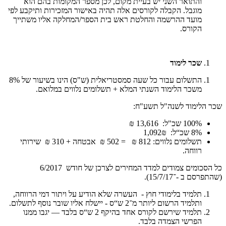
והתואר השני יש בעיית מקום, לכן מספר המקומות בהם הוא
מוגבל. הקבלה לקורסים אלה תהיה באישור המזכירות ותיקבע לפי
מועד ההרשמה והחלטת ראש בית הספר/המחלקה אליו משתייך
הקורס.
שכר לימוד
התשלום עבור כל שעה סמסטריאלית (ש"ס) הינו בשיעור של 8%
משכר הלימוד השנתי המלא + תשלומים נלווים במלואם.
שכר הלימוד לשנה"ל תשע"ח:
100% שכ"ל: 13,616 ₪
8% שכ“ל: 1,092₪
תשלומים נלווים: 812 ₪ = 502 ₪ אבטחה + 310 ₪ שירותי
רווחה.
כל הסכומים צמודים למדד המחירים לצרכן של חודש 6/2017
(שהתפרסם ב -־15/7/17).
תלמיד בלימודי חוץ - העשרה שלא הודיע על ויתור דמי הרווחה,
ותלמיד הרשום ליותר מ־2 ש“ס - יישלח אליו שובר נוסף לתשלום.
תלמיד שירשם לקורס אחד בהיקף 2 ש“ס בלבד — יגבו ממנו
הפרשי הצמדה בלבד.