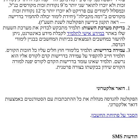
זכות ולא יוכרו לתואר שני יותר מ־9 נקודות זכות מקורסים כנ"ל,
ובמסלול לימודים עם פרויקט לא יוכרו יותר מ־12 נקודות זכות
מקורסים ב"רמה מקבילה" (יחידת לימוד יכולה להחמיר בדרישה
— ראה תקנון בידיעון הפקולטה לשנת תשע"ז).
בדיקת מערכת השעות:
תלמיד מתבקש לבדוק את מערכת השעות
שלו באתר
במידע אישי לתלמיד
לקבלת מידע באינטרנט, ניתן
להיעזר במחשבים הנמצאים בכיתות המחשבים בבניין לימודי
הנדסה.
עמידה בדרישות:
תלמיד בלימודי חוץ חלים עליו כל חובות הקורס.
תלמיד חייב להקפיד על עמידה בדרישות קדם לקורס אליו הוא
נרשם. תלמיד שאינו עומד בדרישות הקדם לקורס יפנה למורה
הקורס שידון בבקשתו בצורה פרטנית.
דואר אלקטרוני
הפקולטה להנדסה מנהלת את כל ההתכתבות עם הסטודנטים באמצעות
דואר אלקטרוני.
הסבר על פתיחת החשבון
.
הודעות
SMS