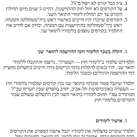
ציון בכל קורס לא ייפול מ־75.
על הקורסים לא יחול חוק ההתיישנות, דהיינו 5 שנים מיום תחילת
הקורס עד יום תחילת לימודי התואר השני.
הקורסים שיוכרו יהיו חייבים באישור ראש ביה”ס/מחלקה והמנחה.
ראש ביה”ס/מחלקה בהתייעצות עם המנחה, יבדוק אם לחייב את
התלמיד בקורסים נוספים בלימודיו לתואר שני.
הקלה בשכר הלימוד ודמי ההרשמה לתואר שני
תלמידים שלמדו ב"לימודי חוץ — העשרה", נרשמו והתקבלו ללימודי
תואר שני, יהיו זכאים להקלות בדמי הרישום (יהיו חייבים בתשלום מחצית
דמי ההרשמה הרגילים) ובשכר הלימוד.
תלמיד שיקבל פטור אקדמי בתואר שני בגין קורסים שנלמדו בלימודי חוץ
— העשרה באוניברסיטת תל-אביב, יחויב בהפרש שבין תעריף שכ"ל
המתחייב עפ"י תחום לימודיו בתואר השני לבין התשלום ששולם עבור
הקורס/ים בלימודי חוץ.
אישור לימודים
תלמיד שיסיים בהצלחה את לימודיו יקבל אישור המפרט את הקורסים
בהם השתתף ונבחן. אישור זה ניתן להציג, בין השאר, למטרות גמול