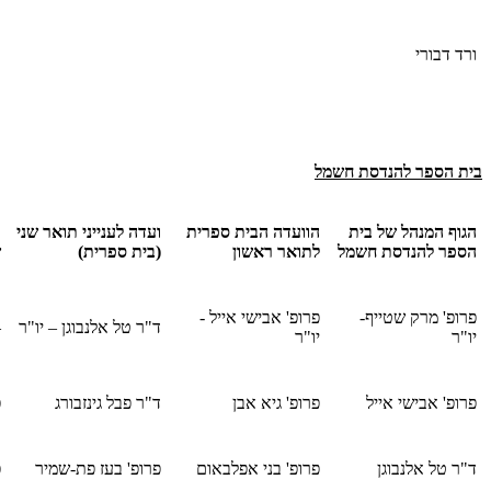
ורד דבורי
בית הספר להנדסת חשמל
הגוף המנהל של בית
הוועדה הבית ספרית
ועדה לענייני תואר שני
ו
הספר להנדסת חשמל
לתואר ראשון
(בית ספרית)
ש
פרופ' מרק שטייף-
פרופ' אבישי אייל -
ד"ר טל אלנבוגן – יו"ר
–
יו"ר
יו"ר
פרופ' אבישי אייל
פרופ' גיא אבן
ד"ר פבל גינזבורג
פ
ד"ר טל אלנבוגן
פרופ' בני אפלבאום
פרופ' בעז פת-שמיר
פ