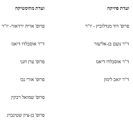
ועדת פיזיקה
ועדת מתימטיקה
פרופ' דוד מנדלוביץ - יו"ר
פרופ' אריה ירדאור- יו"ר
ד"ר נועם בן-אליעזר
ד"ר אוסבלדו דיאגז
ד"ר אוסבלדו דיאגז
פרופ' ערן חנני
ד"ר יואב לינזון
פרופ' אורי נבו
פרופ' שמואל רבקין
פרופ' בן-ציון שטינברג