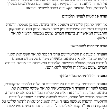
על רמת ההוראה. הוועדה מקיימת קשר שוטף עם הסטודנטים במהלך
לימודיהם, בכל הבעיות הקשורות בתכני לימודים והוראה.
ועדה פקולטית לענייני תלמידים
אחראית לתקנון הלימודים ולמעקב אחר ביצועו. כמו כן מטפלת הוועדה
בבקשות תלמידים המצריכות דיון מיוחד משום היותן חורגות מהתקנון
והתכניות המאושרות. בוועדה חברים נציגים ממגמות הלימוד לתואר
ראשון.
ועדה יחידתית לתואר שני
הוועדה קובעת את הקריטריונים ונהלי הקבלה לתואר השני ואת תקנון
הלימודים, מוודאת את ביצועם; מאשרת מינויים של מנחים ובוחנים
לעבודת הגמר; מטפלת בבקשות תלמידים המצריכות דיון מיוחד. בוועדה
חברים נציגים ממחלקות הלימוד לתואר שני.
הוועדה היחידתית לתלמידי מחקר
הוועדה היחידתית קובעת את הקריטריונים והנהלים בלימודי הדוקטורט,
בנוסף להנחיות הוועדה האוניברסיטאית לתואר שלישי ומוודאת את
ביצועם. כמו כן, הוועדה אחראית על קבלת תלמידים בהתאם לדרישות,
מאשרת מינויים של מנחים, בוחנים להצעת המחקר ושופטים לעבודת
הדוקטור. הוועדה ממליצה בפני הוועדה האוניברסיטאית לתואר שלישי על
הענקת התואר "דוקטור לפילוסופיה". בוועדה חברים נציגים ממחלקות