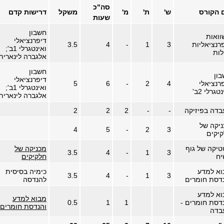
סה"כ
 הקורס
ש'
ת'
מ'
משקל
דרישות קדם
שעות
חשבון
ואות
דיפרנציאלי
רנציאליות
3
1
-
4
3.5
ואינטגרלי 1ב';
לות
אלגברה לינארית
חשבון
ון
דיפרנציאלי
רנציאלי
4
2
-
6
5
ואינטגרלי 1ב';
טגרלי 2ב'
אלגברה לינארית
דה בפיזיקה
-
-
2
2
2
יקה של
4
5
-
2
3
יקים
יקה של גוף
מכניקה של
3.5
4
-
1
3
יח
חלקיקים
וא למדע
כימיה בסיסית
3.5
4
-
1
3
דסת חומרים
להנדסה
וא למדע
מבוא למדע
דסת חומרים -
1
1
0.5
והנדסת חומרים
בדה