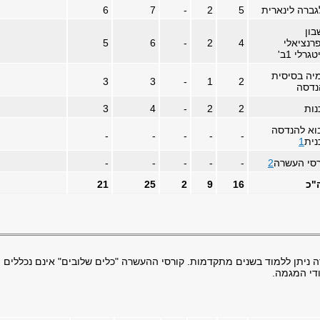
ברה לינארית
5
2
-
7
6
בון
רנציאלי
4
2
-
6
5
גרלי 1ב'
יה בסיסית
3
3
-
1
2
נדסה
נות
2
2
-
4
3
וא להנדסה
-
-
-
-
-
נית
1
רסי העשרה
2
-
-
-
-
-
"כ
16
9
2
25
21
ניתן ללמוד בשנים מתקדמות. קורסי ההעשרה "כלים שלובים" אינם נכללים
ודי המגמה.