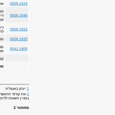
0509.1624
אלג
חש
0509.1646
דיפ
ואיט
כימ
0509.1815
לה
0509.1820
תכ
מב
0542.1800
מכ
קו
סה
1
יינתן באנגלית
2
את קורסי ההעשרה 
במניין השעות ללימ
סמסטר 2