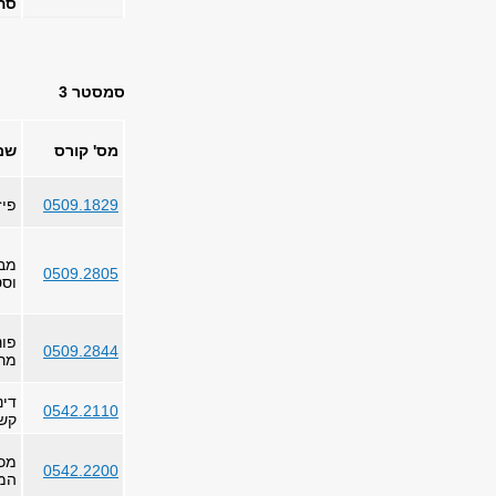
סה
סמסטר 3
מס' קורס
שם
0509.1829
פיזי
מב
0509.2805
וסט
פונ
0509.2844
מרו
דינ
0542.2110
קש
מכנ
0542.2200
המו