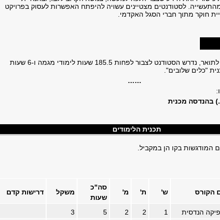
התעשייה. לסטודנטים מצטיינים עשויה להיפתח האפשרות לעסוק בפרויקט
ית חוקר מתוך חברי הסגל האקדמי.
על מנת להיות זכאי לתואר, נדרש הסטודנט לצבור לפחות 185.5 שעות לימודי מגמה ו-6 שעות
ית "כלים שלובים".
……
:
בהנדסה מכנית
תכנית הלימודים
 המודגשות בקו הן במקביל.
סה"כ
 הקורס
ש'
ת'
מ'
משקל
דרישות קדם
שעות
פיקה הנדסית
1
2
2
5
3