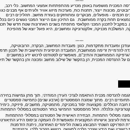
דסה המכנית מושפעת באופן מכריע מהתפתחות אמצעי המחשוב. כלי רכב,
ובוטים, מכונות ייצור, תחנות כוח, מערכות מיזוג אוויר ולעיתים אף מבנים כגון
ינים חכמים - מופעלים, מבוקרים ומתוחזקים בעזרת מחשב. תהליכים רבים
נמצאים תחת בקרה ממוחשבת. גם התיכון וגם הייצור המכני נעשים כיום בכל
 במקביל לתכנון המכני הקלאסי מתפתח בשנים האחרונות שטח חדש של תכנו
קה, המשלבת מכניקה, אלקטרוניקה ומחשבים, היא פועל יוצא של מהפיכת
……
ודכן ומעבדות מתקדמות, כגון: מעבדות המחשוב, הבקרה, הרובוטיקה,
ה להדמיית זרימה ממוחשבת, המעבדה הניסיונית והחישובית של תכנון תרמי
 הגרפיקה הממוחשבת והתיב"ם, מאפשרים לסטודנט לרכוש ידע במחשבים
על ההנדסה המכנית, הן בהקשר של שילוב מחשב ומכונה והן בהקשר של תיכו
גמה להנדסה מכנית הותאמה לצרכי העידן המודרני, תוך מתן גמישות בחירה
-תחומיים רבים. מתוך שמונת הסמסטרים (ארבע שנים) כחמישה סמסטרים
חובה הכוללים: מקצועות יסוד במכניקה, מתמטיקה, מחשבים, פיזיקה, כימיה,
טרוניקה וכלכלה. החל מהסמסטר החמישי בוחר הסטודנט במסלולי התמחות.
מונה מסלולי התמחות. הבחירה האישית של הסטודנט במסלולי ההתמחות
ורמת לעיצוב אישיותו המקצועית ומאפשרת לו העמקה וביסוס הידע התיאורטי
ת הפרויקט השנתי המבוצע בשנת הלימודים האחרונה, ניתנת הזדמנות
כישוריו ואת הידע שצבר הלכה למעשה, בנושא הקרוב ללבו, ובהנחיית