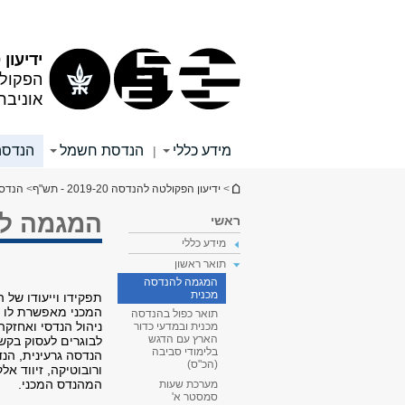
תוכן
תפריט
עליון
ראשי
ידיעון 2019/20
הפקול
אוניבר
מידע כללי
הנדסת חשמל
הנדסה
|
הינך נמצא כאן
>
ידיעון הפקולטה להנדסה 2019-20 - תש"ף
>
הנדסה
המגמה לה
ראשי
מידע כללי
תואר ראשון
המגמה להנדסה
מכנית
תפקידו וייעודו של
המכני מאפשרת לו לע
תואר כפול בהנדסה
ניהול הנדסי ואחז
מכנית ובמדעי כדור
הארץ עם הדגש
לבוגרים לעסוק בקשת
בלימודי סביבה
הנדסה גרעינית, הנ
(הכ"ס)
ורובוטיקה, זיווד א
המהנדס המכני.
מערכת שעות
סמסטר א'