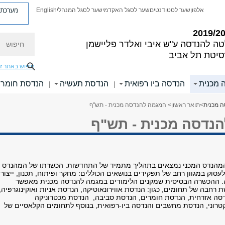
מערכת פ
אלפון
שער לסטודנטים
שער לסגל האקדמי
שער לסגל המנהלי
English
חיפוש
טה להנדסה
ע"ש איבי ואלדר פליישמן
סיטת תל אביב
חיפוש באתר ז
 מכנית
הנדסה ביו רפואית
הנדסת תעשיה
הנדסת חומרי
|
|
 מכנית
>
תואר ראשון
> המגמה להנדסה מכנית - תש"ף
נדסה מכנית - תש"ף
 המהנדס המכני נמצאים בתהליך מתמיד של התחדשות. הכשרתו של המהנדס
סוק במגוון רחב של תפקידים בנושאים הכוללים: מחקר ופיתוח, תכנון, ייצור,
קה. ההכשרה הבסיסית שמקנים הלימודים במגמה להנדסה מכנית מאפשר
 רחבה של תחומים, כגון: הנדסת אווירונאוטיקה, הנדסת אניות ואוקינוגרפיה,
דסה אזרחית, הנדסת חומרים, הנדסת סביבה, הנדסת מכטרוניקה
לקטרוני, הנדסת מחשבים והנדסה ביו-רפואית, בנוסף לתחומים הקלאסיים של
……