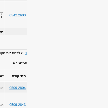
תרמ
0542.2600
(1)
סה
1
יש לקחת את הקורס בס
סמסטר 4
מס' קורס
שם
0509.2804
אנל
0509.2843
אנל