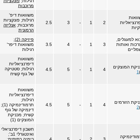
רגילות;
פונקציות
מרוכבות
משוואות דיפ'
ואות
רגילות; פונקציות
רנציאליות
2
1
-
3
2.5
מרוכבות;
אנליזה
יות
הרמונית
א למעגלים,
פיזיקה (2)
;
כות ואותות
3
1
-
4
3.5
משוואות דיפר'
מליים
רגילות
משוואות
דיפרנציאליות
יקת המוצקים
רגילות; סטטיקה
4.5
5
-
1
4
1
של גוף קשיח
משוואות
דיפרנציאליות
רגילות;
יקת הזורמים
4
1
-
5
4.5
תרמודינמיקה (1);
2
דינמיקה של גוף
קשיח; מכניקת
המוצקים (1)
חשבון דיפרנציאלי
ואינטגרלי 1ב';
ודינמיקה
3
2
-
5
4
כימיה בסיסית;