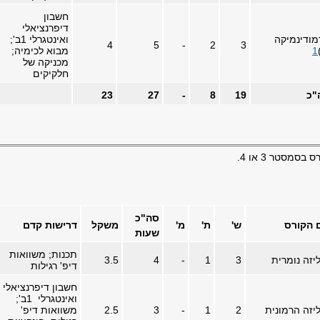
חשבון
דיפרנציאלי
ודינמיקה
ואינטגרלי 1ב';
4
5
-
2
3
1
מבוא לכימיה;
מכניקה של
חלקיקים
"כ
19
8
-
27
23
מסטר 3 או 4.
סה"כ
 הקורס
ש'
ת'
מ'
משקל
דרישות קדם
שעות
תכנות; משוואות
יזה נומרית
3
1
-
4
3.5
דיפ' רגילות
חשבון דיפרנציאלי
ואינטגרלי 1ב';
יזה הרמונית
2
1
-
3
2.5
משוואות דיפ'