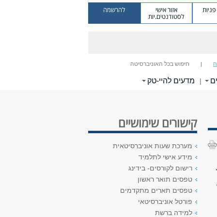
ניות
אזור אישי
להרשמה
לסטודנטים.יות
ה
חיפוש בכל האוניברסיטה
ם
מדעים להיי-טק
|
קישורים שימושיים
מערכת שעות אוניברסיטאית
מידע אישי לתלמיד
רישום לקורסים- בידינג
טפסים תואר ראשון
טפסים תארים מתקדמים
פורטל אוניברסיטאי
למידה ברשת