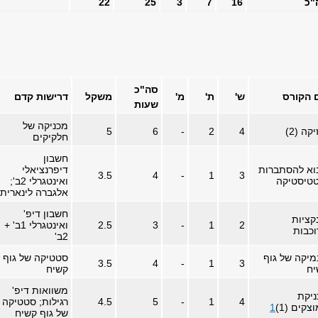
"כ
16
7
3
25
22
סה"כ
 הקורס
ש'
ת'
מ'
משקל
דרישות קדם
שעות
מכניקה של
קה (2)
4
2
-
6
5
חלקיקים
חשבון
וא להסתברות
דיפרנציאלי
3.5
4
-
1
3
טיסטיקה
ואינטגרלי 2ב';
אלגברה לינארית
חשבון דיפ'
קציות
2
1
-
3
2.5
ואינטגרלי 1ב' +
כבות
2ב'
מיקה של גוף
סטטיקה של גוף
3.5
4
-
1
3
יח
קשיח
משוואות דיפ'
יקת
4
1
-
5
4.5
רגילות; סטטיקה
צקים (1)
1
של גוף קשיח