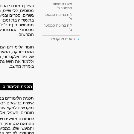
מערכת שעות
בעידן המודרני ההנ
סמסטר ב'
מטוסים, כלי שייט, ר
לוח בחינות סמסטר
גשרים, סכרים ובני
א'
בתעשייה בת זמננו 
ממוחשבים (תיב"ם).
לוח בחינות סמסטר
מכטרוני. המכטרוני
ב'
המחשוב.
תארים מתקדמים
חומר הלימודים המע
המכטרוניקה, המעבד
של ציוד אלקטרוני,
וללמוד את השפעתם 
בעזרת מחשב.
תכנית הלימודים
תכנית הלימודים במ
אישית בנושאים רב
מוקדשים למקצועות 
חומרים, חשמל, אלק
לסטודנט מוצעים ש
בהתאם לנטיותיו, ת
והמעשי שלו. במסגר
לסטודנט להוכיח את 