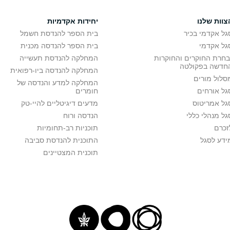
צוות שלנו
יחידות אקדמיות
גל אקדמי בכיר
בית הספר להנדסת חשמל
גל אקדמי
בית הספר להנדסה מכנית
בחרת החוקרים והחוקרות
המחלקה להנדסת תעשייה
חדשה בפקולטה
המחלקה להנדסה ביו-רפואית
סלול מורים
המחלקה למדע והנדסה של
גל אורחים
חומרים
גל אמריטוס
מדעים דיגיטליים להיי-טק
גל מנהלי כללי
הנדסה ורוח
זכרם
תוכניות רב-תחומיות
ידע לסגל
התוכנית להנדסת סביבה
תוכנית המצטיינים