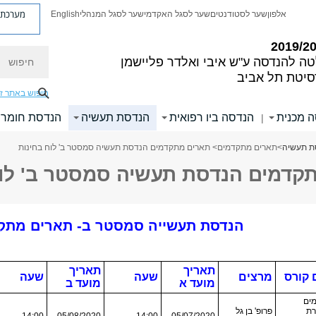
מערכת פ
אלפון
שער לסטודנטים
שער לסגל האקדמי
שער לסגל המנהלי
English
חיפוש
טה להנדסה
ע"ש איבי ואלדר פליישמן
סיטת תל אביב
חיפוש באתר ז
 מכנית
הנדסה ביו רפואית
הנדסת תעשיה
הנדסת חומרי
|
ת תעשיה
>
תארים מתקדמים
> תארים מתקדמים הנדסת תעשיה סמסטר ב' לוח בחינות
קדמים הנדסת תעשיה סמסטר ב' לוח