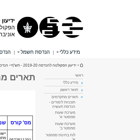
תוכן
תפריט
עליון
ראשי
ידיעון 2019/20
הפקול
אוניבר
מידע כללי
הנדסת חשמל
הנדסה
|
|
הינך נמצא כאן
>
ידיעון הפקולטה להנדסה 2019-20 - תש"ף
>
הנדס
תארים מת
ראשי
מידע כללי
תואר ראשון
תארים מתקדמים
תוכניות לימודים -
הנדסת תעשיה
מערכת שעות
סמסטר א'
מערכת שעות
סמסטר ב'
לוח בחינות סמסטר
א'