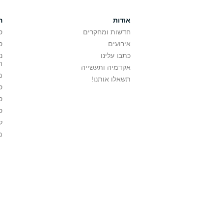
אודות
ה
חדשות ומחקרים
ס
אירועים
ס
כתבו עלינו
נ
ה
אקדמיה ותעשייה
מ
תשאלו אותנו!
ס
ס
ס
ל
מ