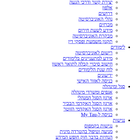
יצירת קשר ודרכי הגעה
אלפון
דרושים
נהלי האוניברסיטה
מכרזים
מידע לשעת חירום
מבקרת האוניברסיטה
תקנון משמעת ופסקי דין
לימודים
רישום לאוניברסיטה
מידע למתעניינים בלימודים
חישוב סיכויי קבלה לתואר ראשון
לוח שנת הלימודים
ידיעונים
כניסה לאזור האישי
סגל ומינהלה
אגפים ומשרדי מינהלה
ארגון הסגל המנהלי
ארגון הסגל האקדמי הבכיר
ארגון הסגל האקדמי הזוטר
כניסה ל-My Tau
נגישות
נגישות בקמפוס
מניעה וטיפול בהטרדה מינית
הנחיות בדבר חוק חופש המידע