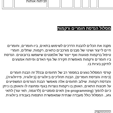
לניתוח אותות
מסלול הנדסת חומרים ורקמות
מקנה את הכלים להבנת הדרכים לשימוש בתאים, ביו-חומרים, וחומרים
חיים לייצור ושינוי של מבנים מורכבים כתאים, רקמות, שתלים, חומרי
טיפול ברקמות פגועות ואף ייצור של אלמנטים שישמשו ברובוטים. הנדסת
ביו חומרים ורקמות מאפשרת חקירה של גוף האדם ופיתוח אמצעים
לתיקון בעיות בו.
קורסי המסלול נוגעים במספר רב של תחומים ובכלל זה הבנת חומרים
(כימיה והנדסת חומרים), הבנת תהליכים ביולוגיים (ביולוגיה, פיזיולוגיה),
והנדסת רקמות. שילוב תחומים אלה מאפשר הבנת הגורמים המשפיעים
על תכונות התאים, האופן בו רקמות נוצרות בגוף ומחוצה לו והאופן בו ניתן
כיום להפוך
(re-programming)
תאים סומטיים (לדוגמה, תאי עור) לתאי
גזע,. המסלול כולל מעבדה שנתית שמאפשרת התנסות בעבודה ביולוגית.
סמסטר א'