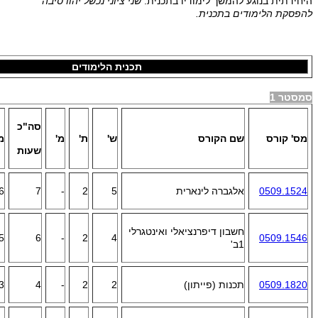
היחידתית בנוגע להמשך לימודיו בתכנית.
שני ציוני נכשל יהוו סיבה
להפסקת הלימודים בתכנית.
תכנית הלימודים
סמסטר 1
סה"כ
מס' קורס
שם הקורס
ש'
ת'
מ'
מ
שעות
0509.1524
אלגברה לינארית
5
2
-
7
6
חשבון דיפרנציאלי ואינטגרלי
5
6
-
2
4
0509.1546
1ב'
0509.1820
תכנות (פייתון)
2
2
-
4
3