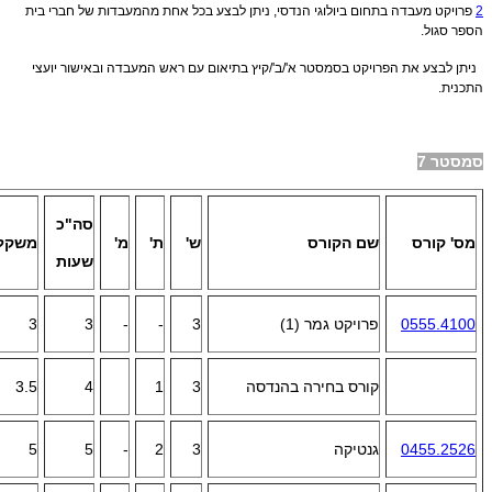
2
פרויקט מעבדה בתחום ביולוגי הנדסי, ניתן לבצע בכל אחת מהמעבדות של חברי בית
הספר סגול.
ניתן לבצע את הפרויקט בסמסטר א'/ב'/קיץ בתיאום עם ראש המעבדה ובאישור יועצי
התכנית.
סמסטר 7
סה"כ
מס' קורס
שם הקורס
ש'
ת'
מ'
משקל
שעות
0555.4100
פרויקט גמר (1)
3
-
-
3
3
קורס בחירה בהנדסה
3
1
4
3.5
0455.2526
גנטיקה
3
2
-
5
5