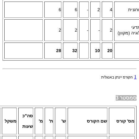
רגנית
4
2
-
6
6
דעי
2
2
-
-
2
גיה (מקוון)
28
32
10
20
1
הקורס יינתן באנגלית
סמסטר 3
סה"כ
מס' קורס
שם הקורס
ש'
ת'
מ'
משקל
שעות