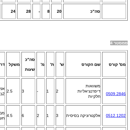
סה"כ
20
8
-
28
24
סמסטר 4
סה"כ
מס' קורס
שם הקורס
ש'
ת'
מ'
משקל
דרי
שעות
משוואות
אנל
דיפרנציאליות
2
1
-
3
2.5
0509.2846
2ב'; פונקציות מרוכבות
חלקיות
מבו
0512.1202
אלקטרוניקה בסיסית
3
1
2
6
4.5
חשמ