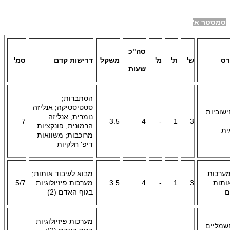
סמסטר א'
סה"כ
רס
ש'
ת'
מ'
משקל
דרישות קדם
סמ'
שעות
הסתברות;
סטטיסטיקה; אנליזה
ישוביות
נומרית; אנליזה
7
3.5
4
-
1
3
הרמונית; פונקציות
ית
מרוכבות; משוואות
דיפ' חלקיות
מערכות
מבוא לעיבוד אותות;
ותות
3
1
-
4
3.5
מערכות פיזיולוגיות
5/7
ם
בגוף האדם (2)
מערכות פיזיולוגיות
שמליים