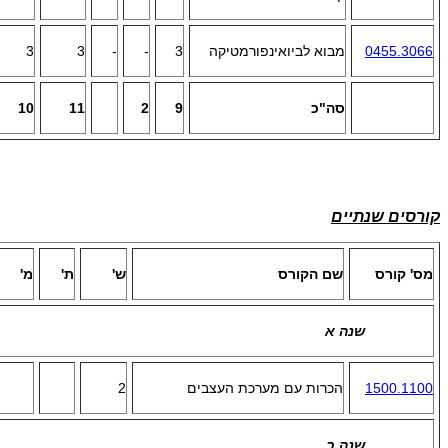
0455.3066
מבוא לביואינפורמטיקה
3
-
-
3
3
סה"כ
9
2
11
10
קורסים שנתיים
מס' קורס
שם הקורס
ש'
ת'
מ'
שנה א
1500.1100
הכרות עם מערכת העצבים
2
שנה ב