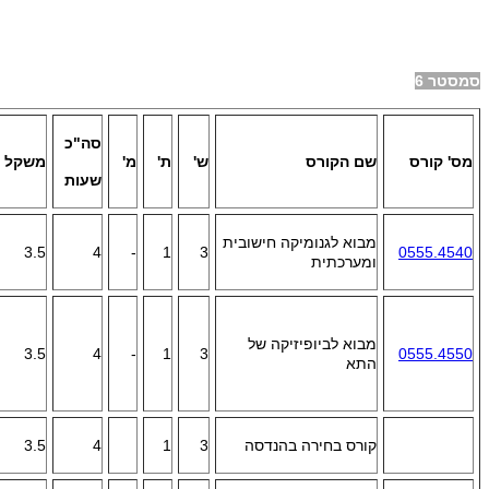
סמסטר 6
סה"כ
מס' קורס
שם הקורס
ש'
ת'
מ'
משקל
שעות
מבוא לגנומיקה חישובית
3.5
4
-
1
3
0555.4540
ומערכתית
מבוא לביופיזיקה של
3.5
4
-
1
3
0555.4550
התא
קורס בחירה בהנדסה
3
1
4
3.5