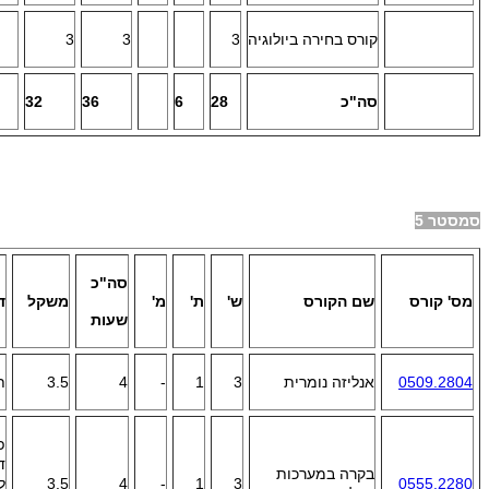
קורס בחירה ביולוגיה
3
3
3
סה"כ
8
2
6
36
32
סמסטר 5
סה"כ
מס' קורס
שם הקורס
ש'
ת'
מ'
משקל
ד
שעות
0509.2804
אנליזה נומרית
3
1
-
4
3.5
ת
ד
בקרה במערכות
0555.2280
3
1
-
4
3.5
ל