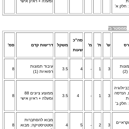
ת
ומעלה + ראיון אישי
: חלק א'
סמסטר ב'
סה"כ
רס
ש'
ת'
מ'
משקל
דרישות קדם
סמ'
שעות
ונות
עיבוד תמונות
8
3.5
4
-
1
3
)
רפואיות (1)
ביולוגיה
, הנדסה
ממוצע ציונים 88
8
3.5
4
-
1
3
ת
ומעלה + ראיון אישי
: חלק ב'
מבוא להסתברות
קראיים
3
2
-
5
4
וסטטיסטיקה; מבוא
8