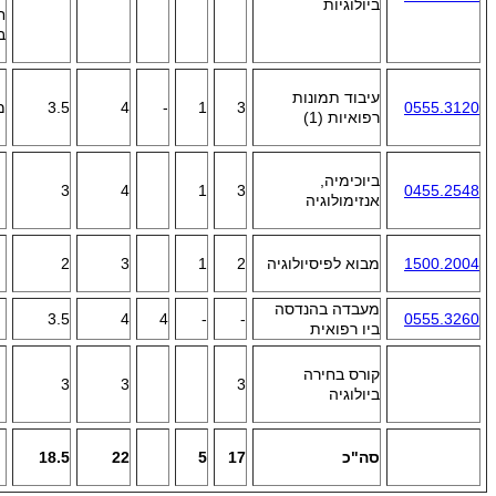
ביולוגיות
ח
ב
עיבוד תמונות
0555.3120
3
1
-
4
3.5
מ
רפואיות (1)
ביוכימיה,
3
4
1
3
0455.2548
אנזימולוגיה
1500.2004
מבוא לפיסיולוגיה
2
1
3
2
מעבדה בהנדסה
3.5
4
4
-
-
0555.3260
ביו רפואית
קורס בחירה
3
3
3
ביולוגיה
סה"כ
17
5
22
18.5