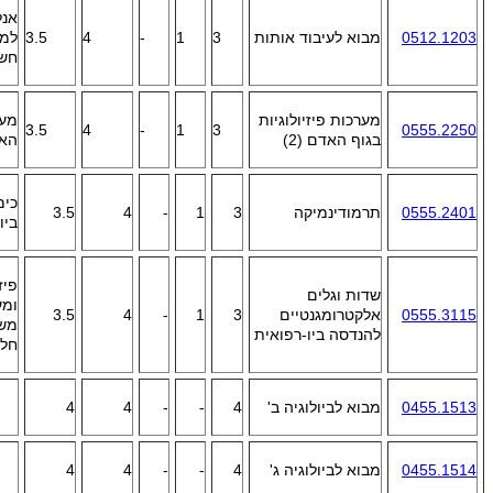
אנל
0512.1203
מבוא לעיבוד אותות
3
1
-
4
3.5
למע
חשמ
מערכות פיזיולוגיות
מער
3.5
4
-
1
3
0555.2250
בגוף האדם (2)
האד
כימ
0555.2401
תרמודינמיקה
3
1
-
4
3.5
ביו-
שדות וגלים
ומע
0555.3115
אלקטרומגנטיים
3
1
-
4
3.5
משו
להנדסה ביו-רפואית
חלק
0455.1513
מבוא לביולוגיה ב'
4
-
-
4
4
0455.1514
מבוא לביולוגיה ג'
4
-
-
4
4