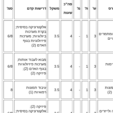
סה"כ
רס
ש'
ת'
מ'
משקל
דרישות קדם
סמ'
שעות
אלקטרוניקה בסיסית;
בקרת מערכות
ומתמרים
3
1
-
4
3.5
ביולוגיות; מערכות
6/8
יים
פיזיולוגיות בגוף
האדם (2)
מבוא לעבוד אותות;
ימות
מערכות פיזיולוגיות
6/8
3.5
4
-
1
3
בגוף האדם (2);
פיזיקה (2)
ונות
עיבוד תמונות
8
3.5
4
-
1
3
)
רפואיות (1)
פיזיקה (2);
ולייזרים
אלקטרוניקה בסיסית;