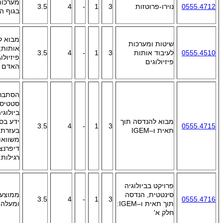
מערכות 
0555.4712
נוירו-פרוטזות
3
1
-
4
3.5
בגוף הא
מבוא ל
שיטות ומערכות
אותות;
0555.4510
לעיבוד אותות
3
1
-
4
3.5
פיזיולו
פיזיולוגים
האדם (2
הסתברו
סטטיסט
ביולוג
מבוא להנדסה תוך
ידע בס
3.5
4
-
1
3
0555.4715
תאית ו–
IGEM
בעזרת
משוואו
דיפרנצ
רגילות
.
פרויקט בביולוגיה
סינטטית, הנדסה
3.5
4
-
1
3
0555.4716
תוך תאית ו–
IGEM
:
ומעלה +
חלק א'