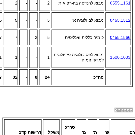
0555.1161
מבוא להנדסה ביו-רפואית
2
-
-
2
-
0455.1512
מבוא לביולוגיה א'
5
-
-
5
5
0455.1566
כימיה כללית ואנליטית
5
2
-
7
7
מבוא לפסיכולוגיה פיזיולוגית
1
1
-
-
1
1500.1003
למדעי המוח
סה"כ
24
8
-
32
7
סמסטר 2
סה"כ
רס
ש'
ת'
מ'
משקל
דרישות קדם