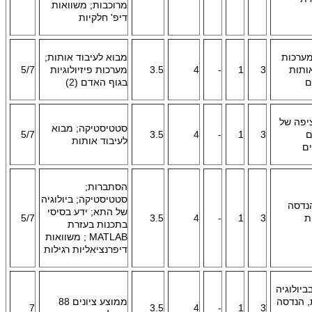
מרוכבות; משוואות
דיפ' חלקיות
מערכות
מבוא לעיבוד אותות;
ותות
3
1
-
4
3.5
מערכות פיזיולוגיות
5/7
ם
בגוף האדם (2)
יפה של
סטטיסטיקה; מבוא
ם
3
1
-
4
3.5
5/7
לעיבוד אותות
ים
הסתברות;
סטטיסטיקה; ביולוגיה
נדסה
של התא; ידע בסיסי
ת
3
1
-
4
3.5
5/7
בתכנות בעזרת
MATLAB
; משוואות
דיפרנציאליות רגילות
ביולוגיה
, הנדסה
ממוצע ציונים 88
7
3.5
4
-
1
3