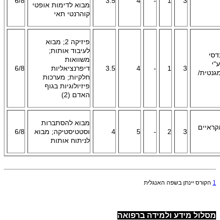
6/8
3.5
4
-
1
3
מבוא לדימות אופטי
קוהרנטי תאי
פיזיקה 2; מבוא
לעיבוד אותות;
דסי
משוואות
"י
3
1
-
4
3.5
דיפרנציאליות
6/8
גנטית
/
חלקיות; מערכות
פיזיולוגיות בגוף
האדם (2)
מבוא להסתברות
קראיים
3
2
-
5
4
וסטטיסטיקה; מבוא
6/8
לניתוח אותות
1
הקורס יינתן בשפה האנגלית
מסלול מידע ולמידה ברפואה