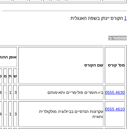
1
הקורס יינתן בשפה האנגלית
סמסטר ב'
אופן ההו
מס' קורס
שם הקורס
ש
ת
מ
ס
0555.4630
ביו-חומרים פולימריים ותאימותם
3
1
-
4
0555.4610
עקרונות הנדסיים בביולוגיה מולקולרית
4
-
1
3
ותאית