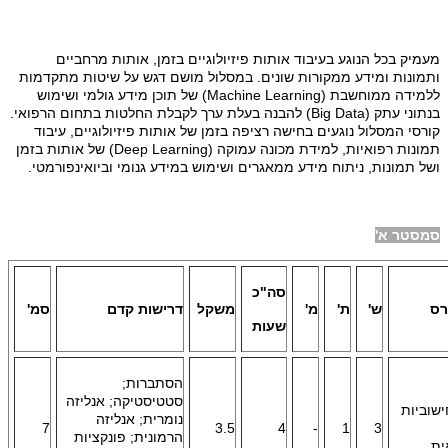
מעמיק בכל הנוגע בעיבוד אותות פיזיולוגיים בזמן, אותות מרחביים
ותמונות ומידע ממקורות שונים. במסלול מושם דגש על שיטות מתקדמות
ללמידה ממוחשבת (
Machine Learning
) של תוכן מידע גולמי ושימוש
בנתוני עתק (
(Big Data
להבנה בעלת ערך לקבלת החלטות בתחום הרפואי.
קורסי המסלול נוגעים בחישה רציפה בזמן של אותות פיזיולוגיים, עיבוד
תמונות רפואיות, למידת מכונה עמוקה (
Deep Learning
) של אותות בזמן
ושל תמונות, ניתוח מידע ממאגרים ושימוש במידע גנומי וביואינפורמטי.
סמסטר א'
סה"כ
רס
ש'
ת'
מ'
משקל
דרישות קדם
סמ'
שעות
הסתברות;
סטטיסטיקה; אנליזה
ישוביות
נומרית; אנליזה
7
3.5
4
-
1
3
הרמונית; פונקציות
ית