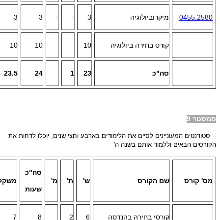
0455.2580
מיקרוביולוגיה
3
-
-
3
3
קורס בחירה ביולוגיה
10
10
10
סה"כ
23
1
24
23.5
סמסטר 9
סטודנטים המעוניינים לסיים את הלימודים בארבע וחצי שנים, יוכלו לדחות את
הקורסים הבאים וללמוד אותם
בשנה ה'
סה"כ
מס' קורס
שם הקורס
ש'
ת'
מ'
משקל
שעות
קורסי בחירה בהנדסה
6
2
8
7