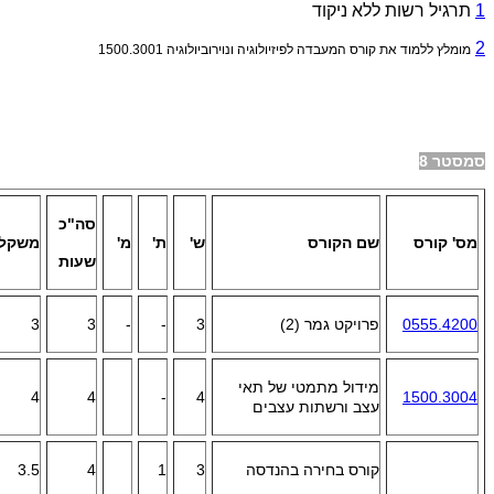
1
תרגיל רשות ללא ניקוד
2
מומלץ ללמוד את קורס המעבדה לפיזיולוגיה ונוירוביולוגיה 1500.3001
סמסטר 8
סה"כ
מס' קורס
שם הקורס
ש'
ת'
מ'
משקל
שעות
0555.4200
פרויקט גמר (2)
3
-
-
3
3
מידול מתמטי של תאי
4
4
-
4
1500.3004
עצב ורשתות עצבים
קורס בחירה בהנדסה
3
1
4
3.5