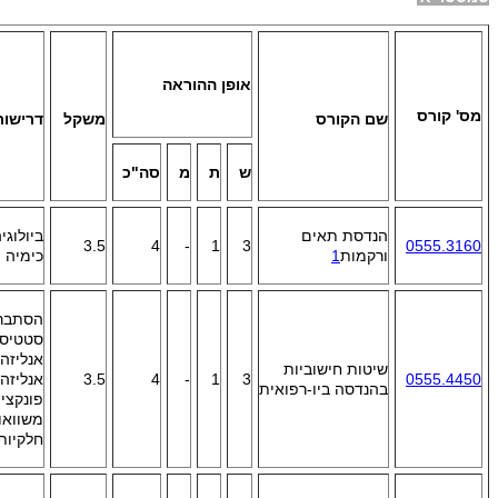
אופן ההוראה
מס' קורס
שם הקורס
משקל
דרישות
ש
ת
מ
סה"כ
הנדסת תאים
ביולוגי
3.5
4
-
1
3
0555.3160
ורקמות
1
כימיה
הסתברו
סטטיסט
אנליזה 
שיטות חישוביות
0555.4450
3
1
-
4
3.5
אנליזה 
בהנדסה ביו-רפואית
פונקציו
משוואו
חלקיות