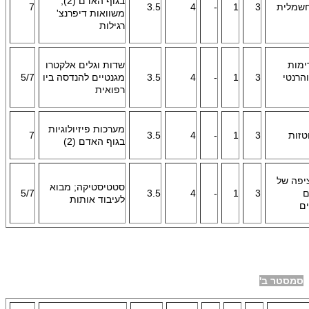
בגוף האדם (2);
חשמלית
3
1
-
4
3.5
7
משוואות דיפרנצ'
רגילות
ימות
שדות וגלים אלקטרו
הרנטי
3
1
-
4
3.5
מגנטיים להנדסה ביו
5/7
רפואית
מערכות פיזיולוגיות
וטזות
3
1
-
4
3.5
7
בגוף האדם (2)
יפה של
סטטיסטיקה; מבוא
ם
3
1
-
4
3.5
5/7
לעיבוד אותות
ים
סמסטר ב'